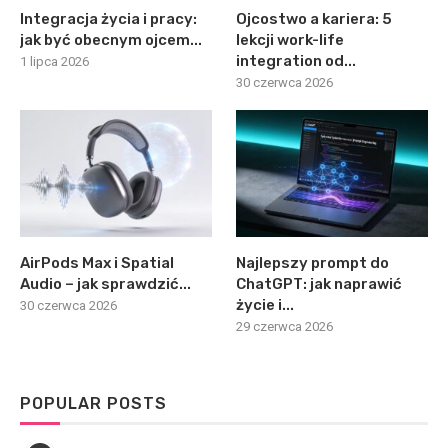
Integracja życia i pracy:
Ojcostwo a kariera: 5
jak być obecnym ojcem...
lekcji work-life
integration od...
1 lipca 2026
30 czerwca 2026
AirPods Max i Spatial
Najlepszy prompt do
Audio – jak sprawdzić...
ChatGPT: jak naprawić
życie i...
30 czerwca 2026
29 czerwca 2026
POPULAR POSTS