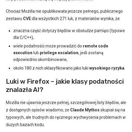
Chociaż Mozilla nie opublikowała jeszcze pełnego, publicznego
zestawu
CVE
dla wszystkich 271 luk, z materiałów wynika, że:
znaczna część dotyczy błędów w obsłudze pamięci (typowe
dla C/C++),
wiele podatności może prowadzić do
remote code
execution
lub
privilege escalation
, jeśli zostaną
odpowiednio skombinowane,
około 180 z nich sklasyfikowano jako luki
wysokiego ryzyka
.
Luki w Firefox – jakie klasy podatności
znalazła AI?
Mozilla nie ujawnia jeszcze pełnej, szczegółowej listy błędów, ale
z dostępnych opisów wiadomo, że
Claude Mythos
skupiał się na
typowych, ale trudnych do ręcznego wychwycenia problemach w
dużych bazach kodu.