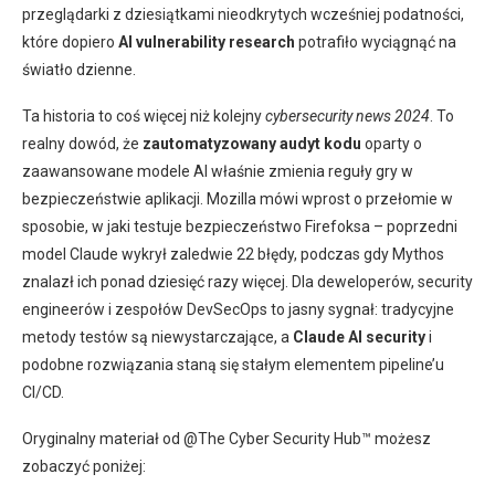
przeglądarki z dziesiątkami nieodkrytych wcześniej podatności,
które dopiero
AI vulnerability research
potrafiło wyciągnąć na
światło dzienne.
Ta historia to coś więcej niż kolejny
cybersecurity news 2024
. To
realny dowód, że
zautomatyzowany audyt kodu
oparty o
zaawansowane modele AI właśnie zmienia reguły gry w
bezpieczeństwie aplikacji. Mozilla mówi wprost o przełomie w
sposobie, w jaki testuje bezpieczeństwo Firefoksa – poprzedni
model Claude wykrył zaledwie 22 błędy, podczas gdy Mythos
znalazł ich ponad dziesięć razy więcej. Dla deweloperów, security
engineerów i zespołów DevSecOps to jasny sygnał: tradycyjne
metody testów są niewystarczające, a
Claude AI security
i
podobne rozwiązania staną się stałym elementem pipeline’u
CI/CD.
Oryginalny materiał od @The Cyber Security Hub™ możesz
zobaczyć poniżej: