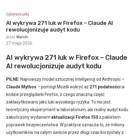
Cybersecurity
AI wykrywa 271 luk w Firefox – Claude AI
rewolucjonizuje audyt kodu
przez
Marcin
27 maja 2026
:
AI wykrywa 271 luk w Firefox – Claude
AI rewolucjonizuje audyt kodu
PILNE:
Najnowszy model sztucznej inteligencji od Anthropic –
Claude Mythos
– pomógł Mozilli wykryć aż
271 podatności
w
kodzie przeglądarki Firefox, z czego znaczną część
zaklasyfikowano jako luki wysokiego ryzyka. To nie jest
teoretyczny eksperyment w laboratorium, ale realny audyt kodu
zakończony wydaniem
aktualizacji Firefox 150
z pakietem
poprawek bezpieczeństwa. W praktyce oznacza to, że miliony
użytkowników na całym świecie przez długi czas korzystały z