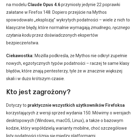
na modelu
Claude Opus 4.6
przyniosły jedynie 22 poprawki
załatane w Firefox 148. Dopiero przejście na Mythos
spowodowało „eksplozję” wykrytych podatności – wiele z nich to
klasyczne błędy, które normalnie wymagają
żmudnego, ręcznego
czytania kodu
przez doświadczonych ekspertów
bezpieczeństwa.
Ciekawostka:
Mozilla podkreśla, że Mythos nie odkrył zupełnie
nowych, egzotycznych typów podatności – raczej te same klasy
błędów, które znają pentesterzy, tyle że w znacznie większej
skali i w dużo krótszym czasie.
Kto jest zagrożony?
Dotyczy to
praktycznie wszystkich użytkowników Firefoksa
korzystających z wersji sprzed wydania 150. Mówimy o wersjach
desktopowych (Windows, macOS, Linux), a także o bazowym
kodzie, który współdzielą warianty mobilne, choć szczegółowe
listy podatności różnią się między platformami.