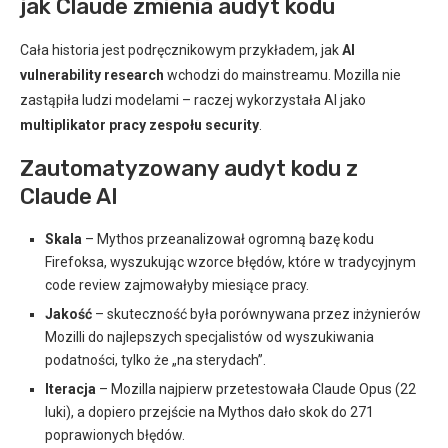
jak Claude zmienia audyt kodu
Cała historia jest podręcznikowym przykładem, jak
AI
vulnerability research
wchodzi do mainstreamu. Mozilla nie
zastąpiła ludzi modelami – raczej wykorzystała AI jako
multiplikator pracy zespołu security
.
Zautomatyzowany audyt kodu z
Claude AI
Skala
– Mythos przeanalizował ogromną bazę kodu
Firefoksa, wyszukując wzorce błędów, które w tradycyjnym
code review zajmowałyby miesiące pracy.
Jakość
– skuteczność była porównywana przez inżynierów
Mozilli do najlepszych specjalistów od wyszukiwania
podatności, tylko że „na sterydach”.
Iteracja
– Mozilla najpierw przetestowała Claude Opus (22
luki), a dopiero przejście na Mythos dało skok do 271
poprawionych błędów.