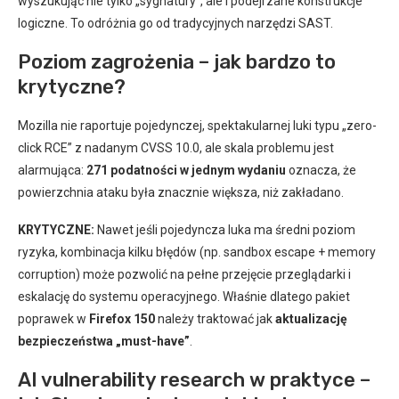
wyszukując nie tylko „sygnatury”, ale i podejrzane konstrukcje
logiczne. To odróżnia go od tradycyjnych narzędzi SAST.
Poziom zagrożenia – jak bardzo to
krytyczne?
Mozilla nie raportuje pojedynczej, spektakularnej luki typu „zero-
click RCE” z nadanym CVSS 10.0, ale skala problemu jest
alarmująca:
271 podatności w jednym wydaniu
oznacza, że
powierzchnia ataku była znacznie większa, niż zakładano.
KRYTYCZNE:
Nawet jeśli pojedyncza luka ma średni poziom
ryzyka, kombinacja kilku błędów (np. sandbox escape + memory
corruption) może pozwolić na pełne przejęcie przeglądarki i
eskalację do systemu operacyjnego. Właśnie dlatego pakiet
poprawek w
Firefox 150
należy traktować jak
aktualizację
bezpieczeństwa „must-have”
.
AI vulnerability research w praktyce –