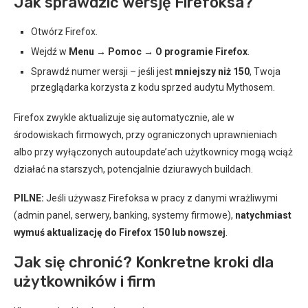
Jak sprawdzić wersję Firefoksa?
Otwórz Firefox.
Wejdź w
Menu → Pomoc → O programie Firefox
.
Sprawdź numer wersji – jeśli jest
mniejszy niż 150
, Twoja
przeglądarka korzysta z kodu sprzed audytu Mythosem.
Firefox zwykle aktualizuje się automatycznie, ale w
środowiskach firmowych, przy ograniczonych uprawnieniach
albo przy wyłączonych autoupdate’ach użytkownicy mogą wciąż
działać na starszych, potencjalnie dziurawych buildach.
PILNE:
Jeśli używasz Firefoksa w pracy z danymi wrażliwymi
(admin panel, serwery, banking, systemy firmowe),
natychmiast
wymuś aktualizację do Firefox 150 lub nowszej
.
Jak się chronić? Konkretne kroki dla
użytkowników i firm