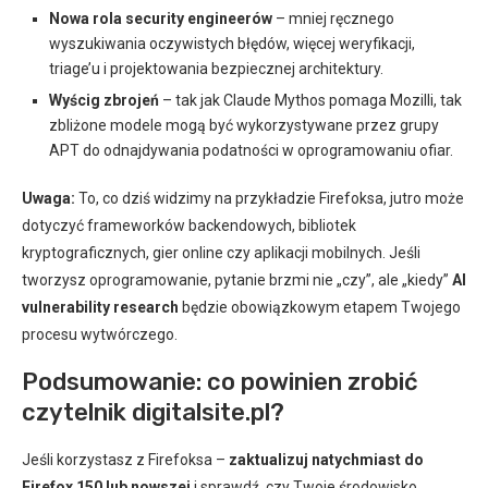
Nowa rola security engineerów
– mniej ręcznego
wyszukiwania oczywistych błędów, więcej weryfikacji,
triage’u i projektowania bezpiecznej architektury.
Wyścig zbrojeń
– tak jak Claude Mythos pomaga Mozilli, tak
zbliżone modele mogą być wykorzystywane przez grupy
APT do odnajdywania podatności w oprogramowaniu ofiar.
Uwaga:
To, co dziś widzimy na przykładzie Firefoksa, jutro może
dotyczyć frameworków backendowych, bibliotek
kryptograficznych, gier online czy aplikacji mobilnych. Jeśli
tworzysz oprogramowanie, pytanie brzmi nie „czy”, ale „kiedy”
AI
vulnerability research
będzie obowiązkowym etapem Twojego
procesu wytwórczego.
Podsumowanie: co powinien zrobić
czytelnik digitalsite.pl?
Jeśli korzystasz z Firefoksa –
zaktualizuj natychmiast do
Firefox 150 lub nowszej
i sprawdź, czy Twoje środowisko