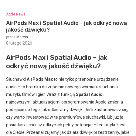
Apple News
AirPods Max i Spatial Audio – jak odkryć nową
jakość dźwięku?
przez
Marcin
8 lutego 2026
:
AirPods Max i Spatial Audio – jak
odkryć nową jakość dźwięku?
Słuchawki
AirPods Max
to nie tylko przenośne urządzenie
audio – to bramka do zupełnie nowego wymiaru słuchania
muzyki, filmów i gier. Wraz z funkcją
Spatial Audio
i
najnowszymi aktualizacjami oprogramowania Apple zmienia
podejście do tego, jak odbieramy dźwięk. Jeśli zastanawiasz się,
czy warto inwestować w te premium’owe słuchawki, lub już je
posiadasz i chcesz odkryć ich pełny potencjał – ten artykuł jest
dla Ciebie. Przeanalizujemy, jak działa dźwięk przestrzenny, jakie