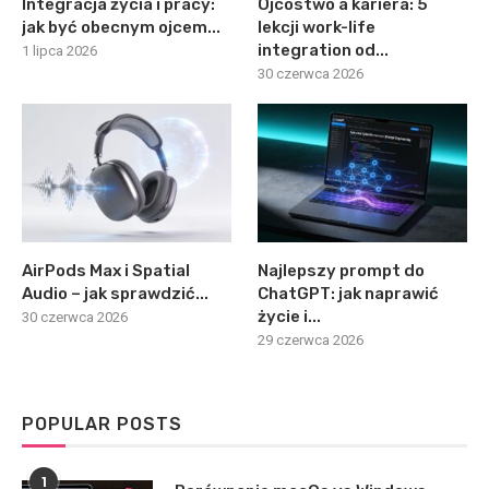
Integracja życia i pracy:
Ojcostwo a kariera: 5
jak być obecnym ojcem...
lekcji work-life
integration od...
1 lipca 2026
30 czerwca 2026
AirPods Max i Spatial
Najlepszy prompt do
Audio – jak sprawdzić...
ChatGPT: jak naprawić
życie i...
30 czerwca 2026
29 czerwca 2026
POPULAR POSTS
1