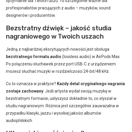
optymalnie dla Twoich uszu. To szczególnie ważne dla
profesjonalistów pracujących z audio – muzyków, sound
designerów i producentów.
Bezstratny dźwięk – jakość studia
nagraniowego w Twoich uszach
Jedną z najbardziej ekscytujących nowości jest obsługa
bezstratnego formatu audio
(lossless audio) w AirPods Max.
Po połączeniu słuchawek przez port USB-C z urządzeniem
możesz słuchać muzyki w rozdzielczości 24-bit/48 kHz.
Co to oznacza w praktyce?
Każdy detal oryginalnego nagrania
zostaje zachowany
. Jeśli artysta wydał swoją muzykę w
bezstratnym formacie, usłyszysz dokładnie to, co słyszał w
studiu nagraniowym. Różnica jest szczególnie zauważalna w
przypadku klasyki, jazzu i wysokiej jakości albumów
audiophilskich.