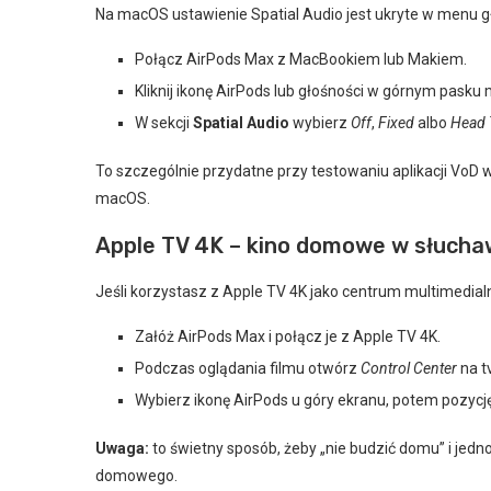
Na macOS ustawienie Spatial Audio jest ukryte w menu g
Połącz AirPods Max z MacBookiem lub Makiem.
Kliknij ikonę AirPods lub głośności w górnym pasku
W sekcji
Spatial Audio
wybierz
Off
,
Fixed
albo
Head 
To szczególnie przydatne przy testowaniu aplikacji VoD 
macOS.
Apple TV 4K – kino domowe w słuch
Jeśli korzystasz z Apple TV 4K jako centrum multimedial
Załóż AirPods Max i połącz je z Apple TV 4K.
Podczas oglądania filmu otwórz
Control Center
na t
Wybierz ikonę AirPods u góry ekranu, potem pozycj
Uwaga:
to świetny sposób, żeby „nie budzić domu” i jed
domowego.