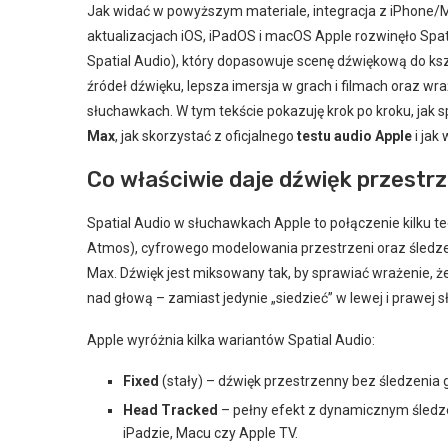
Jak widać w powyższym materiale, integracja z iPhone/M
aktualizacjach iOS, iPadOS i macOS Apple rozwinęło Spat
Spatial Audio), który dopasowuje scenę dźwiękową do kszta
źródeł dźwięku, lepsza imersja w grach i filmach oraz w
słuchawkach. W tym tekście pokazuję krok po kroku, jak 
Max
, jak skorzystać z oficjalnego
testu audio Apple
i jak
Co właściwie daje dźwięk przestr
Spatial Audio w słuchawkach Apple to połączenie kilku t
Atmos), cyfrowego modelowania przestrzeni oraz śled
Max. Dźwięk jest miksowany tak, by sprawiać wrażenie, ż
nad głową – zamiast jedynie „siedzieć” w lewej i prawej 
Apple wyróżnia kilka wariantów Spatial Audio:
Fixed
(stały) – dźwięk przestrzenny bez śledzenia g
Head Tracked
– pełny efekt z dynamicznym śledzen
iPadzie, Macu czy Apple TV.