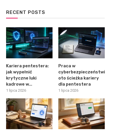
RECENT POSTS
Kariera pentestera:
Praca w
jak wypełnić
cyberbezpieczeństwie:
krytyczne luki
oto ścieżka kariery
kadrowe w...
dla pentestera
1 lipca 2026
1 lipca 2026