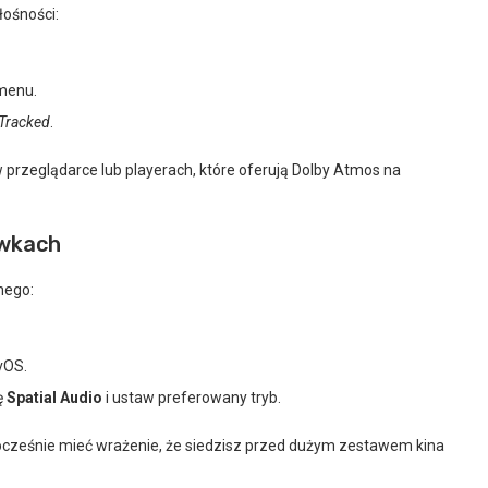
łośności:
 menu.
Tracked
.
w przeglądarce lub playerach, które oferują Dolby Atmos na
awkach
nego:
vOS.
ę
Spatial Audio
i ustaw preferowany tryb.
nocześnie mieć wrażenie, że siedzisz przed dużym zestawem kina