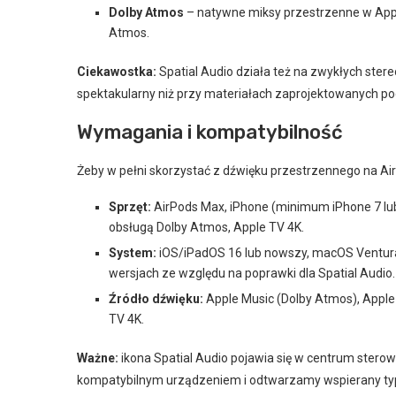
Dolby Atmos
– natywne miksy przestrzenne w Apple
Atmos.
Ciekawostka:
Spatial Audio działa też na zwykłych stereo
spektakularny niż przy materiałach zaprojektowanych p
Wymagania i kompatybilność
Żeby w pełni skorzystać z dźwięku przestrzennego na Ai
Sprzęt:
AirPods Max, iPhone (minimum iPhone 7 lub 
obsługą Dolby Atmos, Apple TV 4K.
System:
iOS/iPadOS 16 lub nowszy, macOS Ventura 
wersjach ze względu na poprawki dla Spatial Audio.
Źródło dźwięku:
Apple Music (Dolby Atmos), Apple 
TV 4K.
Ważne:
ikona Spatial Audio pojawia się w centrum sterow
kompatybilnym urządzeniem i odtwarzamy wspierany typ tr