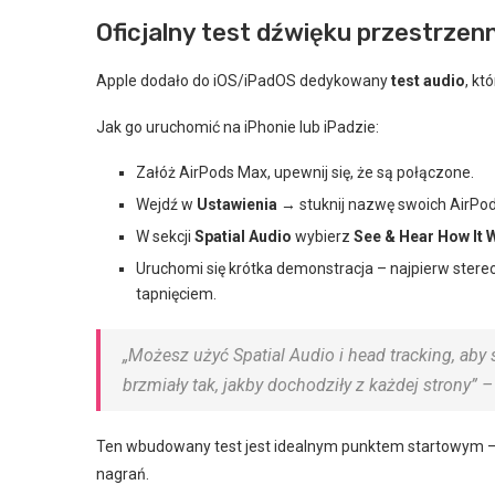
Oficjalny test dźwięku przestrzen
Apple dodało do iOS/iPadOS dedykowany
test audio
, kt
Jak go uruchomić na iPhonie lub iPadzie:
Załóż AirPods Max, upewnij się, że są połączone.
Wejdź w
Ustawienia
→ stuknij nazwę swoich AirPod
W sekcji
Spatial Audio
wybierz
See & Hear How It 
Uruchomi się krótka demonstracja – najpierw stere
tapnięciem.
„Możesz użyć Spatial Audio i head tracking, aby 
brzmiały tak, jakby dochodziły z każdej strony” 
Ten wbudowany test jest idealnym punktem startowym – 
nagrań.