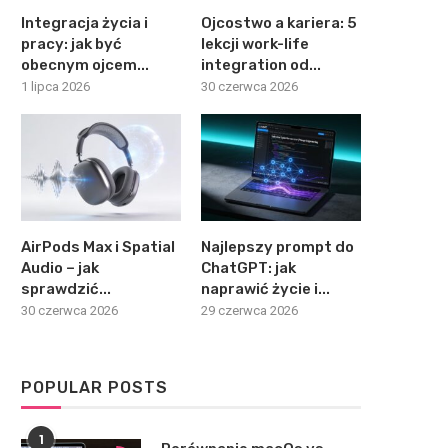
Integracja życia i
Ojcostwo a kariera: 5
pracy: jak być
lekcji work-life
obecnym ojcem...
integration od...
1 lipca 2026
30 czerwca 2026
AirPods Max i Spatial
Najlepszy prompt do
Audio – jak
ChatGPT: jak
sprawdzić...
naprawić życie i...
30 czerwca 2026
29 czerwca 2026
POPULAR POSTS
1