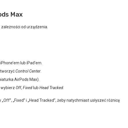
Pods Max
w zależności od urządzenia.
z iPhone’em lub iPad’em.
otworzyć
Control Center
.
iaturka AirPods Max).
 wybierz
Off
,
Fixed
lub
Head Tracked
.
„Off”, „Fixed” i „Head Tracked”, żeby natychmiast usłyszeć różnicę