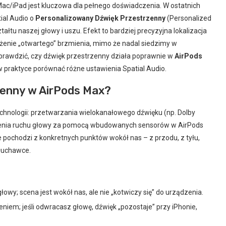
ac/iPad jest kluczowa dla pełnego doświadczenia. W ostatnich
ial Audio o
Personalizowany Dźwięk Przestrzenny
(Personalized
łtu naszej głowy i uszu. Efekt to bardziej precyzyjna lokalizacja
rażenie „otwartego” brzmienia, mimo że nadal siedzimy w
sprawdzić, czy dźwięk przestrzenny działa poprawnie w
AirPods
 w praktyce porównać różne ustawienia Spatial Audio.
zenny w AirPods Max?
echnologii: przetwarzania wielokanałowego dźwięku (np. Dolby
zenia ruchu głowy za pomocą wbudowanych sensorów w AirPods
e pochodzi z konkretnych punktów wokół nas – z przodu, z tyłu,
słuchawce.
łowy; scena jest wokół nas, ale nie „kotwiczy się” do urządzenia.
iem; jeśli odwracasz głowę, dźwięk „pozostaje” przy iPhonie,