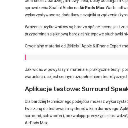
Jeśli chcesz bardziej „filmowy” test, Dolby udostępnia kl
sprawdzenia Spatial Audio na
AirPods Max
. Warto odtwo
wykorzystywane są dodatkowe czujniki urządzenia (żyros
Wrażenia użytkowników są bardzo spójne: scena jest znac
przypomina salę kinową bardziej niż typowe słuchawki hi‑f
Oryginalny materiał od @Niels | Apple & iPhone Expert m
Jak widać w powyższym materiale, praktyczne testy i por
warunkach, co jest cennym uzupełnieniem teoretycznych
Aplikacje testowe: Surround Speak
Dla bardziej technicznego podejścia możesz wykorzystać 
tworzoną do testowania systemów kina domowego. Aplika
surround, subwoofer), pozwalając precyzyjnie sprawdzić
AirPods Max.