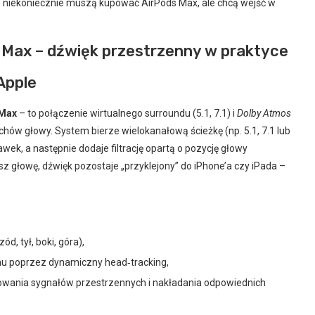
e niekoniecznie muszą kupować AirPods Max, ale chcą wejść w
s Max – dźwięk przestrzenny w praktyce
Apple
 Max
– to połączenie wirtualnego surroundu (5.1, 7.1) i
Dolby Atmos
uchów głowy. System bierze wielokanałową ścieżkę (np. 5.1, 7.1 lub
wek, a następnie dodaje filtrację opartą o pozycję głowy
z głowę, dźwięk pozostaje „przyklejony” do iPhone’a czy iPada –
, tył, boki, góra),
nu poprzez dynamiczny head‑tracking,
owania sygnałów przestrzennych i nakładania odpowiednich