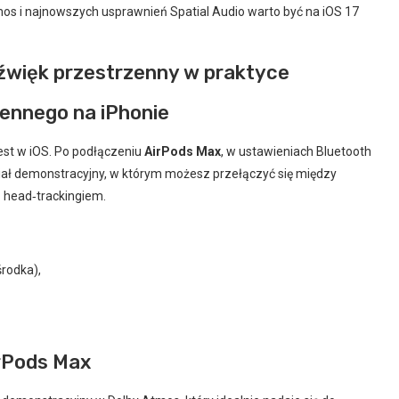
Atmos i najnowszych usprawnień Spatial Audio warto być na iOS 17
dźwięk przestrzenny w praktyce
ennego na iPhonie
st w iOS. Po podłączeniu
AirPods Max
, w ustawieniach Bluetooth
iał demonstracyjny, w którym możesz przełączyć się między
z head‑trackingiem.
środka),
irPods Max