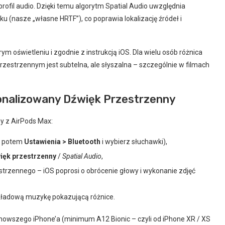
rofil audio. Dzięki temu algorytm Spatial Audio uwzględnia
ku (nasze „własne HRTF”), co poprawia lokalizację źródeł i
m oświetleniu i zgodnie z instrukcją iOS. Dla wielu osób różnica
strzennym jest subtelna, ale słyszalna – szczególnie w filmach
onalizowany Dźwięk Przestrzenny
y z AirPods Max:
ę, potem
Ustawienia > Bluetooth
i wybierz słuchawki),
ięk przestrzenny
/
Spatial Audio
,
rzennego – iOS poprosi o obrócenie głowy i wykonanie zdjęć
zykładową muzykę pokazującą różnice.
wszego iPhone’a (minimum A12 Bionic – czyli od iPhone XR / XS