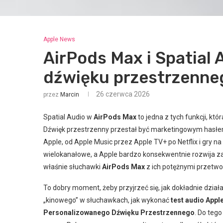
Apple News
AirPods Max i Spatial 
dźwięku przestrzenne
26 czerwca 2026
przez
Marcin
Spatial Audio w
AirPods Max
to jedna z tych funkcji, któ
Dźwięk przestrzenny przestał być marketingowym hasłem
Apple, od Apple Music przez Apple TV+ po Netflix i gry na
wielokanałowe, a Apple bardzo konsekwentnie rozwija za
właśnie słuchawki
AirPods Max
z ich potężnymi przetw
To dobry moment, żeby przyjrzeć się, jak dokładnie dział
„kinowego” w słuchawkach, jak wykonać
test audio Appl
Personalizowanego Dźwięku Przestrzennego
. Do teg