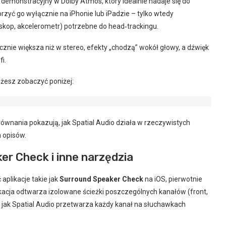
ip demonstracyjny w Dolby Atmos, który idealnie nadaje się do
rzyć go wyłącznie na iPhonie lub iPadzie – tylko wtedy
kop, akcelerometr) potrzebne do head‑trackingu.
znie większa niż w stereo, efekty „chodzą” wokół głowy, a dźwięk
i.
ożesz zobaczyć poniżej:
ównania pokazują, jak Spatial Audio działa w rzeczywistych
 opisów.
er Check i inne narzędzia
aplikacje takie jak
Surround Speaker Check
na iOS, pierwotnie
cja odtwarza izolowane ścieżki poszczególnych kanałów (front,
, jak Spatial Audio przetwarza każdy kanał na słuchawkach