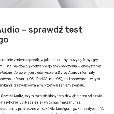
Audio – sprawdź test
go
ra realnie zmienia sposób, w jaki odbieramy muzykę, filmy i gry.
 – stał się częścią codziennego doświadczenia w ekosystemie
 iPadzie. Coraz więcej treści wspiera
Dolby Atmos
i formaty
równo software (iOS, iPadOS, macOS), jak i hardware – w tym
ornikami i zaawansowanym przetwarzaniem sygnału.
a
Spatial Audio
, czym różni się klasyczny dźwięk stereo od dźwięku
e
na iPhonie lub iPadzie i jak wycisnąć maksimum z
o dorzucimy praktyczne wskazówki: konfiguracja, kompatybilność,