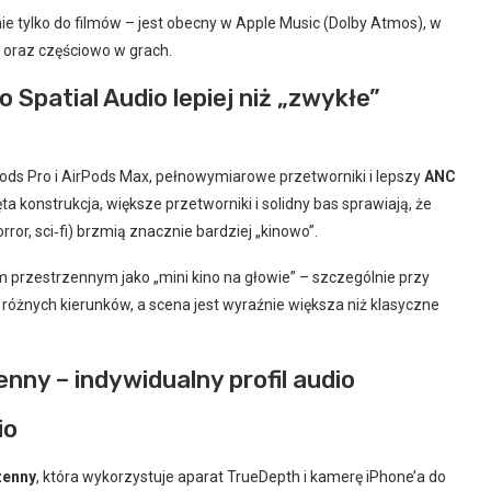
ie tylko do filmów – jest obecny w Apple Music (Dolby Atmos), w
 oraz częściowo w grach.
 Spatial Audio lepiej niż „zwykłe”
rPods Pro i AirPods Max, pełnowymiarowe przetworniki i lepszy
ANC
 konstrukcja, większe przetworniki i solidny bas sprawiają, że
rror, sci‑fi) brzmią znacznie bardziej „kinowo”.
przestrzennym jako „mini kino na głowie” – szczególnie przy
 różnych kierunków, a scena jest wyraźnie większa niż klasyczne
ny – indywidualny profil audio
io
zenny
, która wykorzystuje aparat TrueDepth i kamerę iPhone’a do