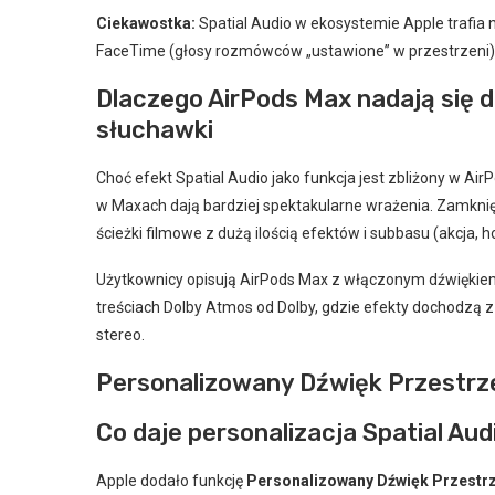
Ciekawostka:
Spatial Audio w ekosystemie Apple trafia n
FaceTime (głosy rozmówców „ustawione” w przestrzeni)
Dlaczego AirPods Max nadają się do
słuchawki
Choć efekt Spatial Audio jako funkcja jest zbliżony w Ai
w Maxach dają bardziej spektakularne wrażenia. Zamknięta
ścieżki filmowe z dużą ilością efektów i subbasu (akcja, ho
Użytkownicy opisują AirPods Max z włączonym dźwiękiem 
treściach Dolby Atmos od Dolby, gdzie efekty dochodzą z
stereo.
Personalizowany Dźwięk Przestrzen
Co daje personalizacja Spatial Aud
Apple dodało funkcję
Personalizowany Dźwięk Przestr