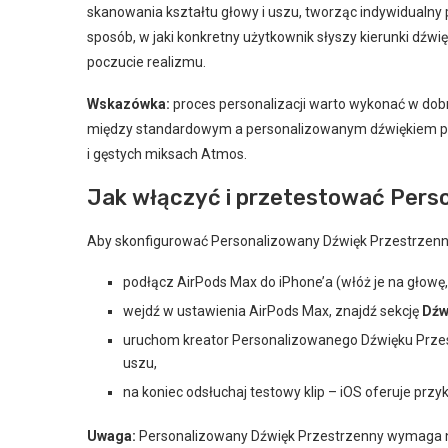
skanowania kształtu głowy i uszu, tworząc indywidualny p
sposób, w jaki konkretny użytkownik słyszy kierunki dźwię
poczucie realizmu.
Wskazówka:
proces personalizacji warto wykonać w dobry
między standardowym a personalizowanym dźwiękiem prze
i gęstych miksach Atmos.
Jak włączyć i przetestować Pers
Aby skonfigurować Personalizowany Dźwięk Przestrzenn
podłącz AirPods Max do iPhone’a (włóż je na głow
wejdź w ustawienia AirPods Max, znajdź sekcję
Dźw
uruchom kreator Personalizowanego Dźwięku Przest
uszu,
na koniec odsłuchaj testowy klip – iOS oferuje pr
Uwaga:
Personalizowany Dźwięk Przestrzenny wymaga no