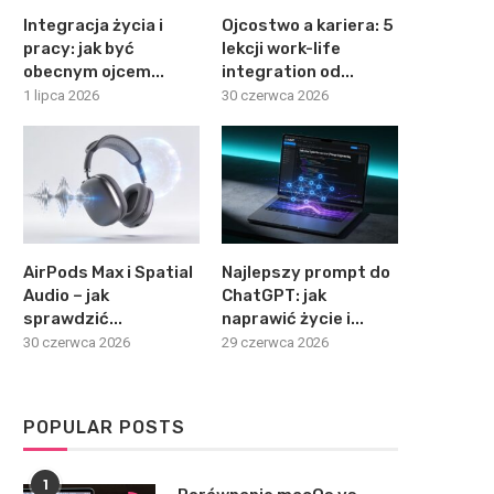
Integracja życia i
Ojcostwo a kariera: 5
pracy: jak być
lekcji work-life
obecnym ojcem...
integration od...
1 lipca 2026
30 czerwca 2026
AirPods Max i Spatial
Najlepszy prompt do
Audio – jak
ChatGPT: jak
sprawdzić...
naprawić życie i...
30 czerwca 2026
29 czerwca 2026
POPULAR POSTS
1