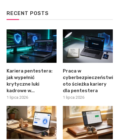
RECENT POSTS
Kariera pentestera:
Praca w
jak wypełnić
cyberbezpieczeństwie:
krytyczne luki
oto ścieżka kariery
kadrowe w...
dla pentestera
1 lipca 2026
1 lipca 2026