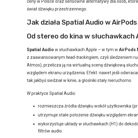
ceny w Polsce oraz sensowne alternatywy dla osób, któr
świat dźwięku przestrzennego.
Jak działa Spatial Audio w AirPod
Od stereo do kina w słuchawkach 
Spatial Audio
w słuchawkach Apple – w tym w
AirPods
z zaawansowanym
head‑trackingiem
, czyli śledzeniem r
Atmos), przelicza ją na wirtualną scenę dźwiękową słucha
względem ekranu urządzenia. Efekt: nawet jeśli odwracas
tak jakbyś siedział w kinie, a głośniki stały nieruchomo.
W praktyce Spatial Audio:
rozmieszcza źródła dźwięku wokół użytkownika (przód
utrzymuje stałe położenie dźwięku względem ekra
wykorzystuje układy w słuchawkach (H1) do dekod
filtrów audio.