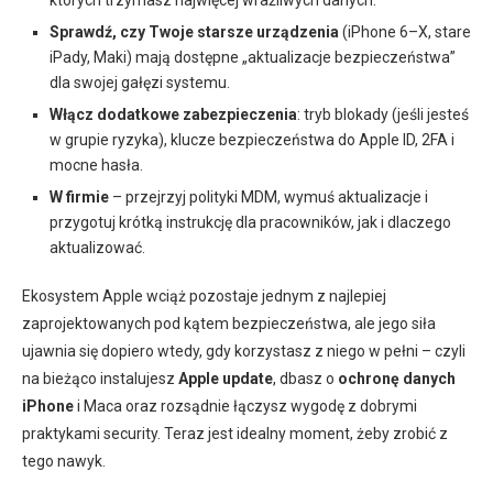
których trzymasz najwięcej wrażliwych danych.
Sprawdź, czy Twoje starsze urządzenia
(iPhone 6–X, stare
iPady, Maki) mają dostępne „aktualizacje bezpieczeństwa”
dla swojej gałęzi systemu.
Włącz dodatkowe zabezpieczenia
: tryb blokady (jeśli jesteś
w grupie ryzyka), klucze bezpieczeństwa do Apple ID, 2FA i
mocne hasła.
W firmie
– przejrzyj polityki MDM, wymuś aktualizacje i
przygotuj krótką instrukcję dla pracowników, jak i dlaczego
aktualizować.
Ekosystem Apple wciąż pozostaje jednym z najlepiej
zaprojektowanych pod kątem bezpieczeństwa, ale jego siła
ujawnia się dopiero wtedy, gdy korzystasz z niego w pełni – czyli
na bieżąco instalujesz
Apple update
, dbasz o
ochronę danych
iPhone
i Maca oraz rozsądnie łączysz wygodę z dobrymi
praktykami security. Teraz jest idealny moment, żeby zrobić z
tego nawyk.