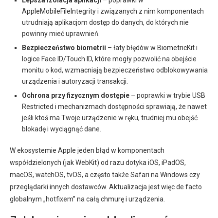
Lepsza izolacja aplikacji
– poprawki w
AppleMobileFileIntegrity i związanych z nim komponentach
utrudniają aplikacjom dostęp do danych, do których nie
powinny mieć uprawnień.
Bezpieczeństwo biometrii
– łaty błędów w BiometricKit i
logice Face ID/Touch ID, które mogły pozwolić na obejście
monitu o kod, wzmacniają bezpieczeństwo odblokowywania
urządzenia i autoryzacji transakcji.
Ochrona przy fizycznym dostępie
– poprawki w trybie USB
Restricted i mechanizmach dostępności sprawiają, że nawet
jeśli ktoś ma Twoje urządzenie w ręku, trudniej mu obejść
blokadę i wyciągnąć dane.
W ekosystemie Apple jeden błąd w komponentach
współdzielonych (jak WebKit) od razu dotyka iOS, iPadOS,
macOS, watchOS, tvOS, a często także Safari na Windows czy
przeglądarki innych dostawców. Aktualizacja jest więc de facto
globalnym „hotfixem” na całą chmurę i urządzenia.