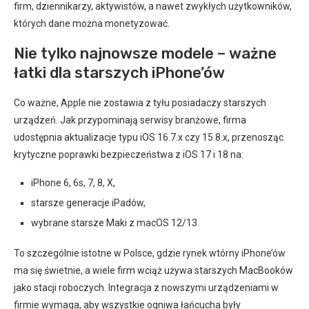
firm, dziennikarzy, aktywistów, a nawet zwykłych użytkowników,
których dane można monetyzować.
Nie tylko najnowsze modele – ważne
łatki dla starszych iPhone’ów
Co ważne, Apple nie zostawia z tyłu posiadaczy starszych
urządzeń. Jak przypominają serwisy branżowe, firma
udostępnia aktualizacje typu iOS 16.7.x czy 15.8.x, przenosząc
krytyczne poprawki bezpieczeństwa z iOS 17 i 18 na:
iPhone 6, 6s, 7, 8, X,
starsze generacje iPadów,
wybrane starsze Maki z macOS 12/13.
To szczególnie istotne w Polsce, gdzie rynek wtórny iPhone’ów
ma się świetnie, a wiele firm wciąż używa starszych MacBooków
jako stacji roboczych. Integracja z nowszymi urządzeniami w
firmie wymaga, aby wszystkie ogniwa łańcucha były