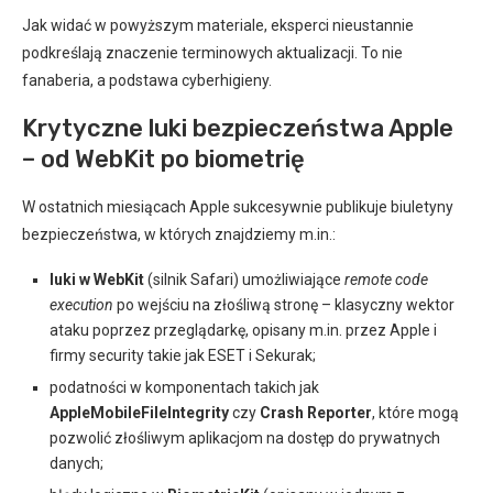
Jak widać w powyższym materiale, eksperci nieustannie
podkreślają znaczenie terminowych aktualizacji. To nie
fanaberia, a podstawa cyberhigieny.
Krytyczne luki bezpieczeństwa Apple
– od WebKit po biometrię
W ostatnich miesiącach Apple sukcesywnie publikuje biuletyny
bezpieczeństwa, w których znajdziemy m.in.:
luki w WebKit
(silnik Safari) umożliwiające
remote code
execution
po wejściu na złośliwą stronę – klasyczny wektor
ataku poprzez przeglądarkę, opisany m.in. przez Apple i
firmy security takie jak ESET i Sekurak;
podatności w komponentach takich jak
AppleMobileFileIntegrity
czy
Crash Reporter
, które mogą
pozwolić złośliwym aplikacjom na dostęp do prywatnych
danych;