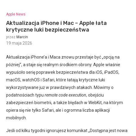
Apple News
Aktualizacja iPhone i Mac – Apple łata
krytyczne luki bezpieczeństwa
przez
Marcin
19 maja 2026
:
Aktualizacja iPhone’a i Maca znowu przestaje być „opcją na
później”, a staje się realnym środkiem obrony. Apple właśnie
wypuściło serię poprawek bezpieczeństwa dla iOS, iPadOS,
macOS, watchOS i Safari, które łatają krytyczne luki
wykorzystywane już w prawdziwych atakach. Mówimy o
podatnościach typu
remote code execution
, obejściu
zabezpieczeń biometrii, a także błędach w WebKit, na którym
opiera się nie tylko Safari, ale i ogromna liczba aplikacji
mobilnych.
Jeśli od kilku tygodni ignorujesz komunikat „Dostępna jest nowa