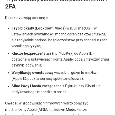
2FA
Rozszerz swoją ochronę o:
Tryb blokady (Lockdown Mode)
w iOS i macOS – w
ustawieniach prywatności; mocno ogranicza część funkcji,
ale radykalnie podnosi bezpieczeństwo przy scenariuszach
wysokiego ryzyka;
Klucze bezpieczeństwa
(np. YubiKey) do Apple ID –
dostępne w ustawieniach konta Apple; dodają fizyczny drugi
czynnik logowania;
Weryfikację dwuetapową
wszędzie, gdzie to możliwe
(Apple ID, poczta, serwisy społecznościowe);
Silne kody i hasła
zarządzane z Pęku kluczy iCloud lub
dedykowanego menedżera haseł.
Uwaga:
W środowiskach firmowych warto połączyć
mechanizmy Apple (MDM, Lockdown Mode, klucze