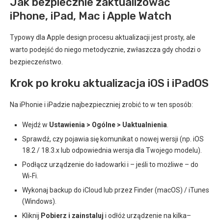
Jak bezpiecznie zaktualizować
iPhone, iPad, Mac i Apple Watch
Typowy dla Apple design procesu aktualizacji jest prosty, ale
warto podejść do niego metodycznie, zwłaszcza gdy chodzi o
bezpieczeństwo.
Krok po kroku aktualizacja iOS i iPadOS
Na iPhonie i iPadzie najbezpieczniej zrobić to w ten sposób:
Wejdź w
Ustawienia > Ogólne > Uaktualnienia
.
Sprawdź, czy pojawia się komunikat o nowej wersji (np. iOS
18.2 / 18.3.x lub odpowiednia wersja dla Twojego modelu).
Podłącz urządzenie do ładowarki i – jeśli to możliwe – do
Wi‑Fi.
Wykonaj backup do iCloud lub przez Finder (macOS) / iTunes
(Windows).
Kliknij
Pobierz i zainstaluj
i odłóż urządzenie na kilka–