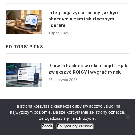
Integracja życia i pracy: jak być
obecnym ojcem i skutecznym
liderem
1 lipca 2026
EDITORS’ PICKS
Growth hacking w rekrutacji IT – jak
zwiększyć ROI CV i wygrać rynek
25 czerwca 2026
Growth hacking w rekrutacji IT – jak
Ta strona korzysta z ciasteczek aby świadczyć usługi na
zwiększyć skuteczność CV o 80%
najwyższym poziomie. Dalsze korzystanie ze strony oznacza,
25 czerwca 2026
że zgadzasz się na ich użycie.
Zgoda
Polityka prywatności