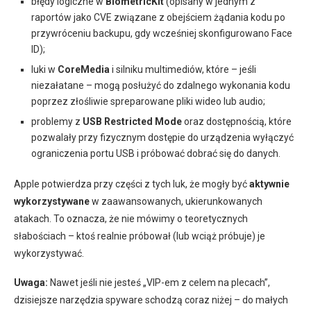
błędy logiczne w
BiometricKit
(opisany w jednym z
raportów jako CVE związane z obejściem żądania kodu po
przywróceniu backupu, gdy wcześniej skonfigurowano Face
ID);
luki w
CoreMedia
i silniku multimediów, które – jeśli
niezałatane – mogą posłużyć do zdalnego wykonania kodu
poprzez złośliwie spreparowane pliki wideo lub audio;
problemy z
USB Restricted Mode
oraz dostępnością, które
pozwalały przy fizycznym dostępie do urządzenia wyłączyć
ograniczenia portu USB i próbować dobrać się do danych.
Apple potwierdza przy części z tych luk, że mogły być
aktywnie
wykorzystywane
w zaawansowanych, ukierunkowanych
atakach. To oznacza, że nie mówimy o teoretycznych
słabościach – ktoś realnie próbował (lub wciąż próbuje) je
wykorzystywać.
Uwaga:
Nawet jeśli nie jesteś „VIP-em z celem na plecach”,
dzisiejsze narzędzia spyware schodzą coraz niżej – do małych