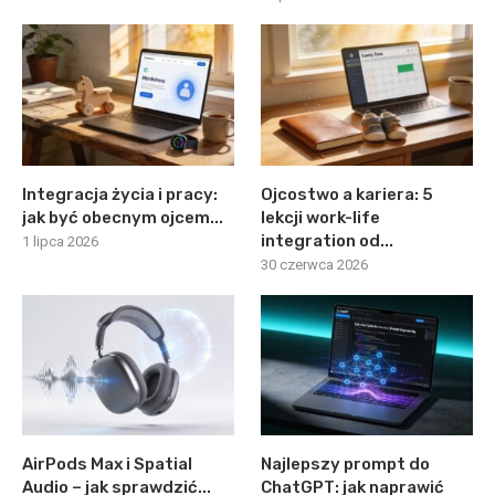
Integracja życia i pracy:
Ojcostwo a kariera: 5
jak być obecnym ojcem...
lekcji work-life
integration od...
1 lipca 2026
30 czerwca 2026
AirPods Max i Spatial
Najlepszy prompt do
Audio – jak sprawdzić...
ChatGPT: jak naprawić