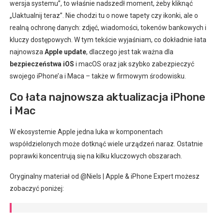
wersja systemu”, to właśnie nadszedł moment, żeby kliknąć
„Uaktualnij teraz”. Nie chodzi tu o nowe tapety czy ikonki, ale o
realną ochronę danych: zdjęć, wiadomości, tokenów bankowych i
kluczy dostępowych. W tym tekście wyjaśniam, co dokładnie łata
najnowsza
Apple update
, dlaczego jest tak ważna dla
bezpieczeństwa iOS
i macOS oraz jak szybko zabezpieczyć
swojego iPhone’a i Maca – także w firmowym środowisku.
Co łata najnowsza aktualizacja iPhone
i Mac
W ekosystemie Apple jedna luka w komponentach
współdzielonych może dotknąć wiele urządzeń naraz. Ostatnie
poprawki koncentrują się na kilku kluczowych obszarach.
Oryginalny materiał od @Niels | Apple & iPhone Expert możesz
zobaczyć poniżej: