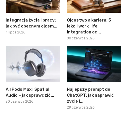
Integracja życia i pracy:
Ojcostwo a kariera: 5
jak być obecnym ojcem...
lekcji work-life
integration od...
1 lipca 2026
30 czerwca 2026
AirPods Max i Spatial
Najlepszy prompt do
Audio – jak sprawdzić...
ChatGPT: jak naprawić
życie i...
30 czerwca 2026
29 czerwca 2026