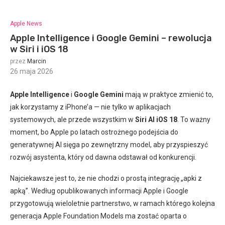
Apple News
Apple Intelligence i Google Gemini – rewolucja
w Siri i iOS 18
przez
Marcin
26 maja 2026
:
Apple Intelligence
i
Google Gemini
mają w praktyce zmienić to,
jak korzystamy z iPhone’a — nie tylko w aplikacjach
systemowych, ale przede wszystkim w
Siri AI iOS 18
. To ważny
moment, bo Apple po latach ostrożnego podejścia do
generatywnej AI sięga po zewnętrzny model, aby przyspieszyć
rozwój asystenta, który od dawna odstawał od konkurencji.
Najciekawsze jest to, że nie chodzi o prostą integrację „apki z
apką”. Według opublikowanych informacji Apple i Google
przygotowują wieloletnie partnerstwo, w ramach którego kolejna
generacja Apple Foundation Models ma zostać oparta o