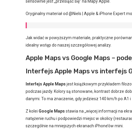
sensownie jest „przesiąść się” na Mapy Apple.
Oryginalny materiał od @Niels | Apple & iPhone Expert m
Jak widać w powyższym materiale, praktyczne porównania 
idealny wstęp do naszej szczegółowej analizy.
Apple Maps vs Google Maps – podejśc
Interfejs Apple Maps vs interfejs
Interfejs Apple Maps
jest książkowym przykładem filozof
podczas jazdy. Kolory są stonowane, kontrast dobrze dobr
danymi. To ma znaczenie, gdy jedziesz 140 km/h po A1 i 
Z kolei
Google Maps
stawia na „więcej informacji na ekra
natężenie ruchu i podpowiedzi miejsc w okolicy (restauracj
szczególnie na mniejszych ekranach iPhone’ów mini.