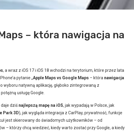
Maps – która nawigacja na
ps
, a wraz z iOS 17 i iOS 18 wchodzi na terytorium, które przez lata
iPhone’a pytanie „
Apple Maps vs Google Maps
– która
nawigacja
do wyboru natywną aplikację, głęboko zintegrowaną z
 potężną usługę Google.
 daje dziś
najlepszą mapę na iOS
, jak wypadają w Polsce, jak
e Park 3D
), jak wygląda integracja z CarPlay, prywatność, funkcje
tykuł jest skierowany do świadomych użytkowników – od
– którzy chcą wiedzieć, kiedy warto zostać przy Google, a kiedy