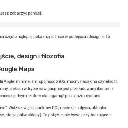
ożesz zobaczyć poniżej:
często najlepiej pokazują różnice w podejściu i designie. To
ie, design i filozofia
 Google Maps
ii Apple: minimalizm, spójność z iOS, mocny nacisk na czytelność
any, a ekran w trybie nawigacji nie jest przeładowany ikonami i
chcesz jednym rzutem oka ogarnąć pas, zjazd i dystans.
nie”. Widzisz więcej punktów POI, recenzje, zdjęcia, aktualne
e, stacje paliw, sklepy). To potężne, ale bywa przytłaczające –