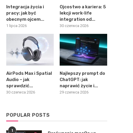
Integracja życia i
Ojcostwo a kariera: 5
pracy: jak być
lekcji work-life
obecnym ojcem...
integration od...
1 lipca 2026
30 czerwca 2026
AirPods Max i Spatial
Najlepszy prompt do
Audio – jak
ChatGPT: jak
sprawdzić...
naprawić życie i...
30 czerwca 2026
29 czerwca 2026
POPULAR POSTS
1