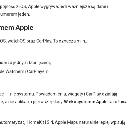
 spójność z iOS, Apple wygrywa; jeśli ważniejsze są dane i
 numerem jeden.
emem Apple
S, watchOS oraz CarPlay. To oznacza m.in.:
endarza jednym tapnięciem,
ple Watchem i CarPlayem,
kacji – nie systemu. Powiadomienia, widgety i CarPlay działają
, a nie aplikacja pierwszej klasy.
W ekosystemie Apple
ta różnica
 automatyzacji HomeKit i Siri, Apple Maps naturalnie lepiej wpisują