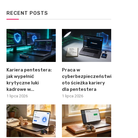
RECENT POSTS
Kariera pentestera:
Praca w
jak wypełnić
cyberbezpieczeństwie:
krytyczne luki
oto ścieżka kariery
kadrowe w...
dla pentestera
1 lipca 2026
1 lipca 2026