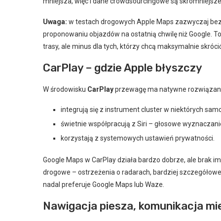
mniejsza, więc i dane crowdsourcingowe są skromniejsze
Uwaga:
w testach drogowych Apple Maps zazwyczaj bezb
proponowaniu objazdów na ostatnią chwilę niż Google. To
trasy, ale minus dla tych, którzy chcą maksymalnie skróci
CarPlay – gdzie Apple błyszczy
W środowisku
CarPlay
przewagę ma natywne rozwiązani
integrują się z instrument cluster w niektórych s
świetnie współpracują z Siri – głosowe wyznaczanie
korzystają z systemowych ustawień prywatności.
Google Maps w CarPlay działa bardzo dobrze, ale brak im te
drogowe – ostrzeżenia o radarach, bardziej szczegółowe
nadal preferuje Google Maps lub Waze.
Nawigacja piesza, komunikacja mie