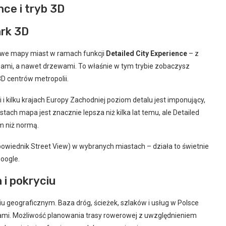
nce i tryb 3D
ark 3D
łowe mapy miast w ramach funkcji
Detailed City Experience
– z
pami, a nawet drzewami. To właśnie w tym trybie zobaczysz
D centrów metropolii.
 i kilku krajach Europy Zachodniej poziom detalu jest imponujący,
tach mapa jest znacznie lepsza niż kilka lat temu, ale Detailed
em niż normą.
owiednik Street View) w wybranych miastach – działa to świetnie
Google.
i pokryciu
iu geograficznym. Baza dróg, ścieżek, szlaków i usług w Polsce
tami. Możliwość planowania trasy rowerowej z uwzględnieniem