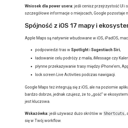
Wniosek dla power usera:
jeśli cenisz przejrzystość UI i
szczegółowe informacje o miejscach, Google pozostaje
Spójność z iOS 17 mapy i ekosyst
Apple Maps są natywnie wbudowane w iOS, iPadOS, macO
podpowiedzi tras w
Spotlight
i
Sugestiach Siri
,
ładowanie celu podróży z maila, iMessage czy Kal
płynne przekazywanie trasy między iPhone’em, Ap
lock screen Live Activities podczas nawigacji.
Google Maps też integrują się z iOS, ale na poziomie apli
bardzo dobrze, jednak czujesz, że to „gość” w ekosystemie
jest kluczowa.
Wskazówka:
jeśli używasz dużo skrótów w
Shortcuts
,
się w Twój workflow.