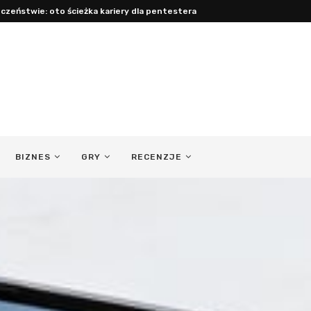
acy: jak być obecnym ojcem...
BIZNES
GRY
RECENZJE