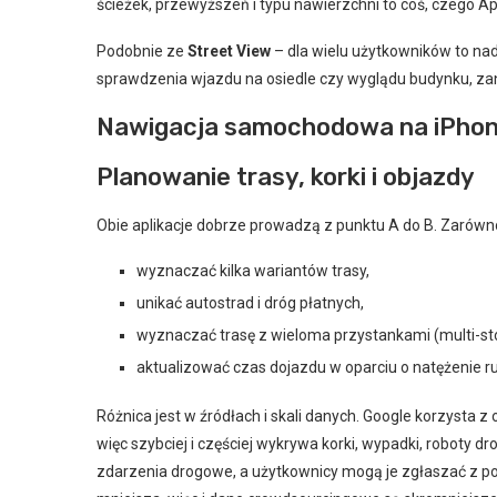
ścieżek, przewyższeń i typu nawierzchni to coś, czego A
Podobnie ze
Street View
– dla wielu użytkowników to nadal
sprawdzenia wjazdu na osiedle czy wyglądu budynku, za
Nawigacja samochodowa na iPhone
Planowanie trasy, korki i objazdy
Obie aplikacje dobrze prowadzą z punktu A do B. Zarówno
wyznaczać kilka wariantów trasy,
unikać autostrad i dróg płatnych,
wyznaczać trasę z wieloma przystankami (multi-st
aktualizować czas dojazdu w oparciu o natężenie r
Różnica jest w źródłach i skali danych. Google korzysta 
więc szybciej i częściej wykrywa korki, wypadki, roboty d
zdarzenia drogowe, a użytkownicy mogą je zgłaszać z po