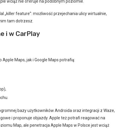
pple wciąż nie oferuje na podobnym poziomie.
 „killer feature”: możliwość przejechania ulicy wirtualnie,
nim tam dotrzesz.
 i w CarPlay
 Apple Maps, jak i Google Maps potrafią:
op),
uchu.
z ogromnej bazy użytkowników Androida oraz integracji z Waze,
rogowe i proponuje objazdy. Apple też potrafi reagować na
ziomu Map, ale penetracja Apple Maps w Polsce jest wciąż