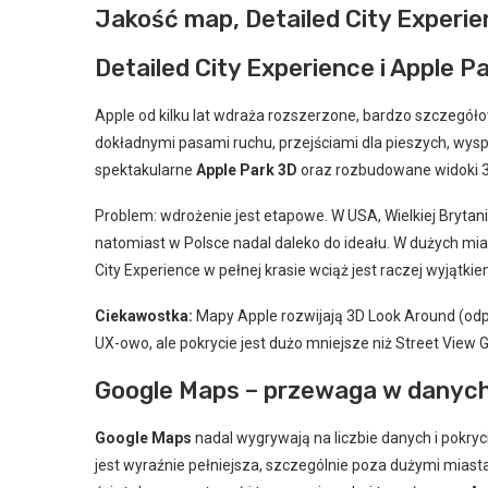
Jakość map, Detailed City Experie
Detailed City Experience i Apple P
Apple od kilku lat wdraża rozszerzone, bardzo szczegó
dokładnymi pasami ruchu, przejściami dla pieszych, wys
spektakularne
Apple Park 3D
oraz rozbudowane widoki 3
Problem: wdrożenie jest etapowe. W USA, Wielkiej Brytanii
natomiast w Polsce nadal daleko do ideału. W dużych mias
City Experience w pełnej krasie wciąż jest raczej wyjątki
Ciekawostka:
Mapy Apple rozwijają 3D Look Around (odp
UX-owo, ale pokrycie jest dużo mniejsze niż Street View 
Google Maps – przewaga w danych 
Google Maps
nadal wygrywają na liczbie danych i pokryc
jest wyraźnie pełniejsza, szczególnie poza dużymi mias