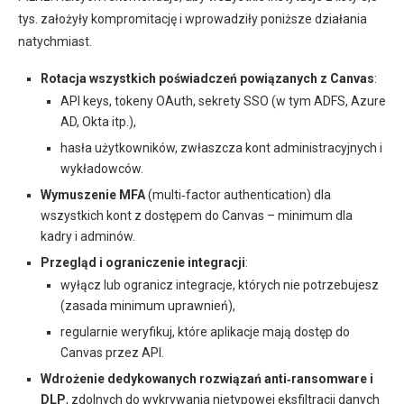
tys. założyły kompromitację i wprowadziły poniższe działania
natychmiast.
Rotacja wszystkich poświadczeń powiązanych z Canvas
:
API keys, tokeny OAuth, sekrety SSO (w tym ADFS, Azure
AD, Okta itp.),
hasła użytkowników, zwłaszcza kont administracyjnych i
wykładowców.
Wymuszenie MFA
(multi‑factor authentication) dla
wszystkich kont z dostępem do Canvas – minimum dla
kadry i adminów.
Przegląd i ograniczenie integracji
:
wyłącz lub ogranicz integracje, których nie potrzebujesz
(zasada minimum uprawnień),
regularnie weryfikuj, które aplikacje mają dostęp do
Canvas przez API.
Wdrożenie dedykowanych rozwiązań anti‑ransomware i
DLP
, zdolnych do wykrywania nietypowej eksfiltracji danych