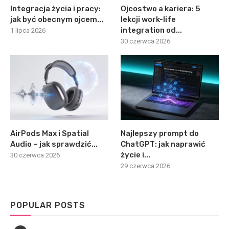
Integracja życia i pracy:
Ojcostwo a kariera: 5
jak być obecnym ojcem...
lekcji work-life
integration od...
1 lipca 2026
30 czerwca 2026
AirPods Max i Spatial
Najlepszy prompt do
Audio – jak sprawdzić...
ChatGPT: jak naprawić
życie i...
30 czerwca 2026
29 czerwca 2026
POPULAR POSTS