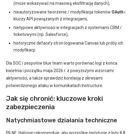
(może wskazywać na masową eksfiltrację danych),
nieautoryzowane tworzenie / modyfikacja tokenów
OAuth
i
kluczy API powiązanych z integracjami,
nietypowe aktywności w integracjach z systemami CRM /
ticketowymi (np. Salesforce),
historyczne deface’y stron logowania Canvas lub próby ich
modyfikacji.
Dla SOC i zespołów blue team warto porównać logi z końca
kwietnia i początku maja 2026 r. z powyższymi wzorcami
aktywności, a także sprawdzić korelację z okresami
potwierdzonego ataku w komunikatach Instructure.
Jak się chronić: kluczowe kroki
zabezpieczenia
Natychmiastowe działania techniczne
PILNE: Halcyon rekomenduje, aby wszystkie instytucje z listy 8,8