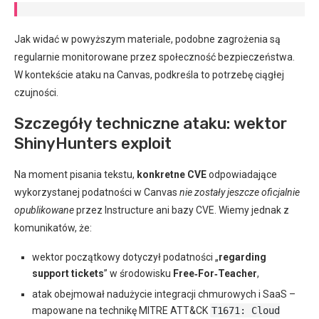
Jak widać w powyższym materiale, podobne zagrożenia są
regularnie monitorowane przez społeczność bezpieczeństwa.
W kontekście ataku na Canvas, podkreśla to potrzebę ciągłej
czujności.
Szczegóły techniczne ataku: wektor
ShinyHunters exploit
Na moment pisania tekstu,
konkretne CVE
odpowiadające
wykorzystanej podatności w Canvas
nie zostały jeszcze oficjalnie
opublikowane
przez Instructure ani bazy CVE. Wiemy jednak z
komunikatów, że:
wektor początkowy dotyczył podatności „
regarding
support tickets
” w środowisku
Free‑For‑Teacher
,
atak obejmował nadużycie integracji chmurowych i SaaS –
mapowane na technikę MITRE ATT&CK
T1671: Cloud