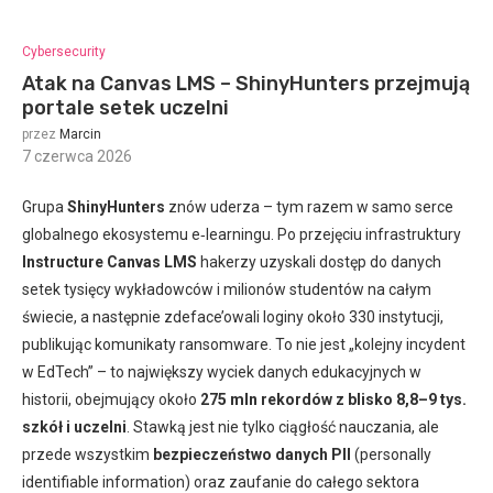
Cybersecurity
Atak na Canvas LMS – ShinyHunters przejmują
portale setek uczelni
przez
Marcin
7 czerwca 2026
:
Grupa
ShinyHunters
znów uderza – tym razem w samo serce
globalnego ekosystemu e‑learningu. Po przejęciu infrastruktury
Instructure Canvas LMS
hakerzy uzyskali dostęp do danych
setek tysięcy wykładowców i milionów studentów na całym
świecie, a następnie zdeface’owali loginy około 330 instytucji,
publikując komunikaty ransomware. To nie jest „kolejny incydent
w EdTech” – to największy wyciek danych edukacyjnych w
historii, obejmujący około
275 mln rekordów z blisko 8,8–9 tys.
szkół i uczelni
. Stawką jest nie tylko ciągłość nauczania, ale
przede wszystkim
bezpieczeństwo danych PII
(personally
identifiable information) oraz zaufanie do całego sektora