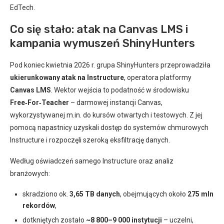
EdTech.
Co się stało: atak na Canvas LMS i
kampania wymuszeń ShinyHunters
Pod koniec kwietnia 2026 r. grupa ShinyHunters przeprowadziła
ukierunkowany atak na Instructure
, operatora platformy
Canvas LMS
. Wektor wejścia to podatność w środowisku
Free‑For‑Teacher
– darmowej instancji Canvas,
wykorzystywanej m.in. do kursów otwartych i testowych. Z jej
pomocą napastnicy uzyskali dostęp do systemów chmurowych
Instructure i rozpoczęli szeroką eksfiltrację danych.
Według oświadczeń samego Instructure oraz analiz
branżowych:
skradziono ok.
3,65 TB danych
, obejmujących około
275 mln
rekordów
,
dotkniętych zostało
~8 800–9 000 instytucji
– uczelni,