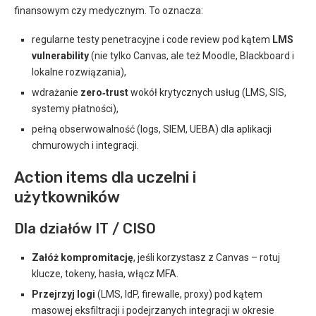
finansowym czy medycznym. To oznacza:
regularne testy penetracyjne i code review pod kątem
LMS
vulnerability
(nie tylko Canvas, ale też Moodle, Blackboard i
lokalne rozwiązania),
wdrażanie
zero‑trust
wokół krytycznych usług (LMS, SIS,
systemy płatności),
pełną obserwowalność (logs, SIEM, UEBA) dla aplikacji
chmurowych i integracji.
Action items dla uczelni i
użytkowników
Dla działów IT / CISO
Załóż kompromitację
, jeśli korzystasz z Canvas – rotuj
klucze, tokeny, hasła, włącz MFA.
Przejrzyj logi
(LMS, IdP, firewalle, proxy) pod kątem
masowej eksfiltracji i podejrzanych integracji w okresie