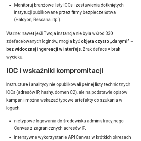
Monitoruj branżowe listy IOCs i zestawienia dotkniętych
instytucji publikowane przez firmy bezpieczeństwa
(Halcyon, Rescana, itp.).
Ważne: nawet jeśli Twoja instancja nie była wśród 330
zdeface’owanych loginów, mogła być
objęta czysto „danymi” –
bez widocznej ingerencji w interfejs
. Brak deface ≠ brak
wycieku.
IOC i wskaźniki kompromitacji
Instructure i analitycy nie opublikowali pełnej listy technicznych
IOCs (adresów IP, hashy, domen C2), ale na podstawie opisów
kampanii można wskazać typowe artefakty do szukania w
logach:
nietypowe logowania do środowiska administracyjnego
Canvas z zagranicznych adresów IP,
intensywne wykorzystanie API Canvas w krótkich okresach