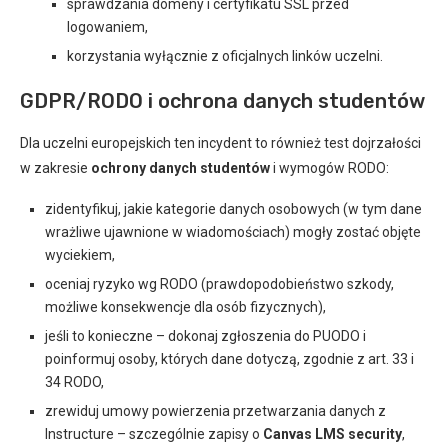
sprawdzania domeny i certyfikatu SSL przed
logowaniem,
korzystania wyłącznie z oficjalnych linków uczelni.
GDPR/RODO i ochrona danych studentów
Dla uczelni europejskich ten incydent to również test dojrzałości
w zakresie
ochrony danych studentów
i wymogów RODO:
zidentyfikuj, jakie kategorie danych osobowych (w tym dane
wrażliwe ujawnione w wiadomościach) mogły zostać objęte
wyciekiem,
oceniaj ryzyko wg RODO (prawdopodobieństwo szkody,
możliwe konsekwencje dla osób fizycznych),
jeśli to konieczne – dokonaj zgłoszenia do PUODO i
poinformuj osoby, których dane dotyczą, zgodnie z art. 33 i
34 RODO,
zrewiduj umowy powierzenia przetwarzania danych z
Instructure – szczególnie zapisy o
Canvas LMS security
,