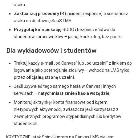
ataku.
Zaktualizuj procedury IR
(incident response) o scenariusz
ataku na dostawcę SaaS LMS.
Przygotuj komunikację
RODO i bezpieczeństwa do
studentów i pracowników – jasną, konkretną, bez paniki.
Dla wykładowców i studentów
Traktuj każdy e‑mail „od Canvas” lub „od uczelni” z linkiem do
logowania jako potencjalnie złośliwy – wchodź na LMS tylko
przez
oficjalną stronę uczelni
.
Jeśli używałeś tego samego hasła w Canvas i innych
serwisach –
natychmiast zmień hasła wszędzie
.
Monitoruj skrzynkę i konta finansowe pod kątem
nietypowych aktywności, zwłaszcza jeśli korzystasz z
zewnętrznych programów stypendialnych lub kredytów
studenckich.
KRYTYCZNE: atak ShinyHunters na Canvas LMS nie jest