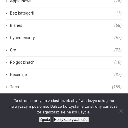
Apple News
(75)
Bez kategorii
(1)
Biznes
(68)
Cybersecurity
(67)
Gry
(72)
Po godzinach
(10)
Recenzje
(37)
Tech
(159)
Ta strona korzysta z ciasteczek aby świadczyć usługi na
najwyższym poziomie. Dalsze korzystanie ze strony oznacza,
że zgadzasz się na ich użycie.
Zgoda
Polityka prywatności