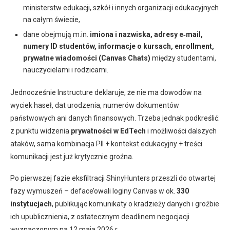
ministerstw edukacji, szkół i innych organizacji edukacyjnych
na całym świecie,
dane obejmują m.in.
imiona i nazwiska, adresy e‑mail,
numery ID studentów, informacje o kursach, enrollment,
prywatne wiadomości (Canvas Chats)
między studentami,
nauczycielami i rodzicami.
Jednocześnie Instructure deklaruje, że nie ma dowodów na
wyciek haseł, dat urodzenia, numerów dokumentów
państwowych ani danych finansowych. Trzeba jednak podkreślić:
z punktu widzenia
prywatności w EdTech
i możliwości dalszych
ataków, sama kombinacja PII + kontekst edukacyjny + treści
komunikacji jest już krytycznie groźna.
Po pierwszej fazie eksfiltracji ShinyHunters przeszli do otwartej
fazy wymuszeń – deface’owali loginy Canvas w ok.
330
instytucjach
, publikując komunikaty o kradzieży danych i groźbie
ich upublicznienia, z ostatecznym deadlinem negocjacji
wyznaczonym na 12 maja 2026 r.