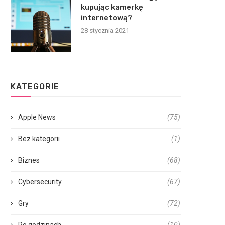
kupując kamerkę
internetową?
28 stycznia 2021
KATEGORIE
Apple News
(75)
Bez kategorii
(1)
Biznes
(68)
Cybersecurity
(67)
Gry
(72)
Po godzinach
(10)