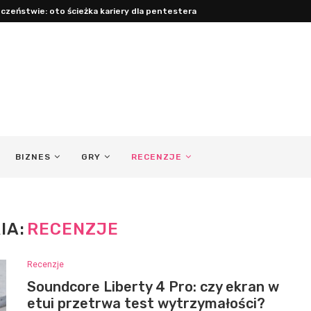
acy: jak być obecnym ojcem...
BIZNES
GRY
RECENZJE
IA:
RECENZJE
Recenzje
Soundcore Liberty 4 Pro: czy ekran w
etui przetrwa test wytrzymałości?