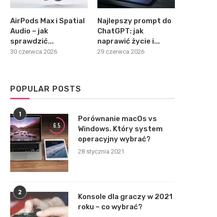
AirPods Max i Spatial
Najlepszy prompt do
Audio – jak
ChatGPT: jak
sprawdzić...
naprawić życie i...
30 czerwca 2026
29 czerwca 2026
POPULAR POSTS
1
Porównanie macOs vs
6.5
Windows. Który system
operacyjny wybrać?
28 stycznia 2021
2
Konsole dla graczy w 2021
roku – co wybrać?