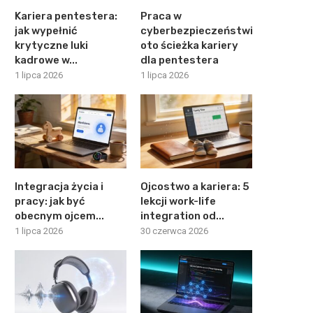
Kariera pentestera:
Praca w
jak wypełnić
cyberbezpieczeństwie:
krytyczne luki
oto ścieżka kariery
kadrowe w...
dla pentestera
1 lipca 2026
1 lipca 2026
Integracja życia i
Ojcostwo a kariera: 5
pracy: jak być
lekcji work-life
obecnym ojcem...
integration od...
1 lipca 2026
30 czerwca 2026