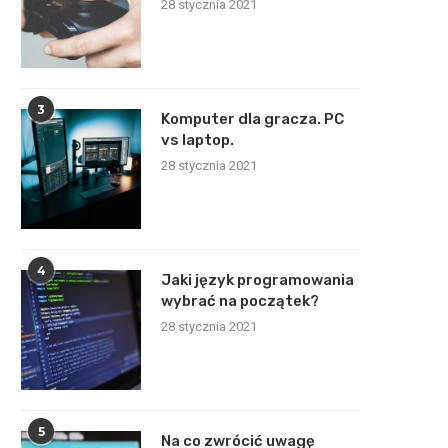
28 stycznia 2021
3
Komputer dla gracza. PC
vs laptop.
28 stycznia 2021
4
Jaki język programowania
wybrać na początek?
28 stycznia 2021
5
Na co zwrócić uwagę