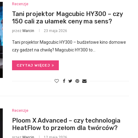
Recenzje
Tani projektor Magcubic HY300 – czy
150 cali za ułamek ceny ma sens?
przez
Marcin
23 maja 2026
Tani projektor Magcubic HY300 – budżetowe kino domowe
czy gadżet na chwilę? Magcubic HY300 to…
CZYTAJ WIĘCEJ
Recenzje
Ploom X Advanced – czy technologia
HeatFlow to przełom dla twórców?
przez
Marcin
12 maja 2026