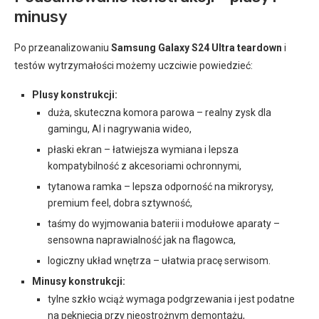
minusy
Po przeanalizowaniu
Samsung Galaxy S24 Ultra teardown
i
testów wytrzymałości możemy uczciwie powiedzieć:
Plusy konstrukcji:
duża, skuteczna komora parowa – realny zysk dla
gamingu, AI i nagrywania wideo,
płaski ekran – łatwiejsza wymiana i lepsza
kompatybilność z akcesoriami ochronnymi,
tytanowa ramka – lepsza odporność na mikrorysy,
premium feel, dobra sztywność,
taśmy do wyjmowania baterii i modułowe aparaty –
sensowna naprawialność jak na flagowca,
logiczny układ wnętrza – ułatwia pracę serwisom.
Minusy konstrukcji:
tylne szkło wciąż wymaga podgrzewania i jest podatne
na pęknięcia przy nieostrożnym demontażu,