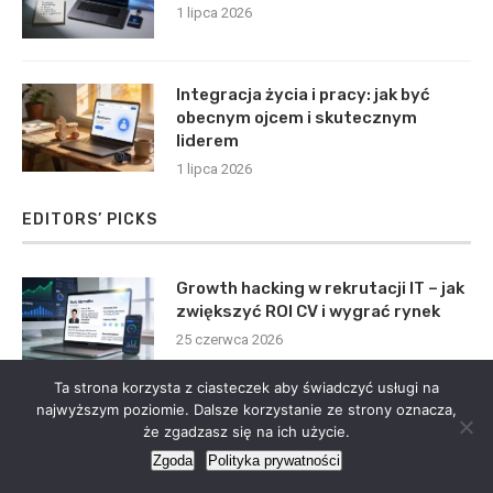
1 lipca 2026
Integracja życia i pracy: jak być
obecnym ojcem i skutecznym
liderem
1 lipca 2026
EDITORS’ PICKS
Growth hacking w rekrutacji IT – jak
zwiększyć ROI CV i wygrać rynek
25 czerwca 2026
Ta strona korzysta z ciasteczek aby świadczyć usługi na
najwyższym poziomie. Dalsze korzystanie ze strony oznacza,
Growth hacking w rekrutacji IT – jak
że zgadzasz się na ich użycie.
zwiększyć skuteczność CV o 80%
Zgoda
Polityka prywatności
25 czerwca 2026