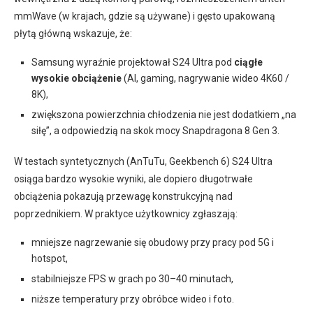
mmWave (w krajach, gdzie są używane) i gęsto upakowaną
płytą główną wskazuje, że:
Samsung wyraźnie projektował S24 Ultra pod
ciągłe
wysokie obciążenie
(AI, gaming, nagrywanie wideo 4K60 /
8K),
zwiększona powierzchnia chłodzenia nie jest dodatkiem „na
siłę”, a odpowiedzią na skok mocy Snapdragona 8 Gen 3.
W testach syntetycznych (AnTuTu, Geekbench 6) S24 Ultra
osiąga bardzo wysokie wyniki, ale dopiero długotrwałe
obciążenia pokazują przewagę konstrukcyjną nad
poprzednikiem. W praktyce użytkownicy zgłaszają:
mniejsze nagrzewanie się obudowy przy pracy pod 5G i
hotspot,
stabilniejsze FPS w grach po 30–40 minutach,
niższe temperatury przy obróbce wideo i foto.