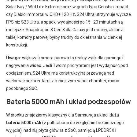
Solar Bay / Wild Life Extreme oraz w grach typu Genshin Impact
czy Diablo Immortal w QHD+ 120 Hz, S24 Ultra utrzymuje wyższe
FPS niż S23 Ultra, a spadki wydajności po 15–20 minutach są
mniejsze. Snapdragon 8 Gen 3 dla Galaxy jest mocny, ale bez
takiej komory parowej byłby trudny do okiełznania w cienkiej
konstrukcji.
Uwaga:
większa komora parowa to realny zysk dla gamingu i
nagrywania wideo. Jeśli Twoim priorytetem jest wydajność pod
obciążeniem, S24 Ultra ma konstrukcyjną przewagę nad
wieloma konkurentami z mniejszym vapor chamber, mimo
podobnego SoC.
Bateria 5000 mAh i układ podzespołów
W środku znajdziemy klasyczny dla Samsunga układ: duża
bateria 5000 mAh
(z pull-tabami do względnie bezpiecznego
wyjęcia), nad nią płyta główna z SoC, pamięcią LPDDR5X i