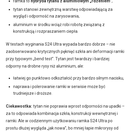
ramka to
hybryda tytanu z aluminiowym „rdzeniem”
,
tytan stanowi zewnętrzną warstwę odpowiadającą za
wygląd i odporność na zarysowania,
aluminium w środku wciąż robi robotę związaną z
konstrukcją i rozpraszaniem ciepła.
W testach wyginania S24 Ultra wypada bardzo dobrze – nie
zaobserwowano krytycznych pęknięć szkła ani deformacji ramki
przy typowym „bend test”. Tytan jest twardszy i bardziej
odporny na drobne rysy niż aluminium, ale:
łatwiej go punktowo odkształcić przy bardzo silnym nacisku,
naprawa i polerowanie ramki w serwisie może być
trudniejsze i droższe.
Ciekawostka:
tytan nie poprawia wprost odporności na upadki –
za to odpowiada kombinacja szkła, konstrukcji wewnętrznej i
ramki. Ale w codziennym użytkowaniu ramka S24 Ultra po
prostu dłużej wygląda „jak nowa”, bo mniej łapie mikrorysy od