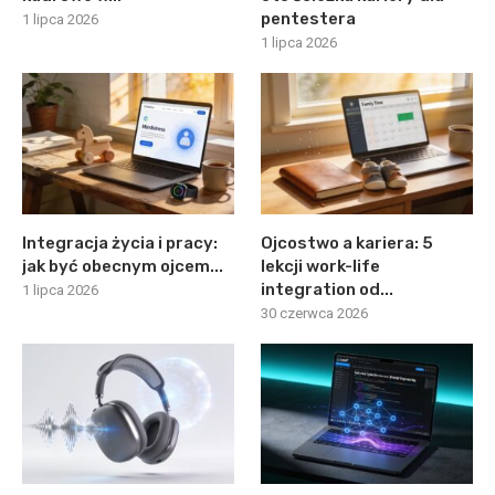
pentestera
1 lipca 2026
1 lipca 2026
Integracja życia i pracy:
Ojcostwo a kariera: 5
jak być obecnym ojcem...
lekcji work-life
integration od...
1 lipca 2026
30 czerwca 2026