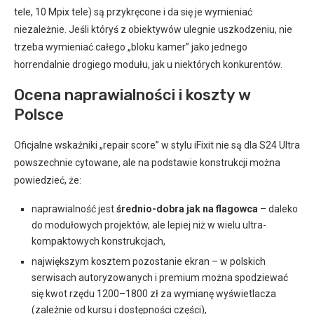
tele, 10 Mpix tele) są przykręcone i da się je wymieniać
niezależnie. Jeśli któryś z obiektywów ulegnie uszkodzeniu, nie
trzeba wymieniać całego „bloku kamer” jako jednego
horrendalnie drogiego modułu, jak u niektórych konkurentów.
Ocena naprawialności i koszty w
Polsce
Oficjalne wskaźniki „repair score” w stylu iFixit nie są dla S24 Ultra
powszechnie cytowane, ale na podstawie konstrukcji można
powiedzieć, że:
naprawialność jest
średnio-dobra jak na flagowca
– daleko
do modułowych projektów, ale lepiej niż w wielu ultra-
kompaktowych konstrukcjach,
największym kosztem pozostanie ekran – w polskich
serwisach autoryzowanych i premium można spodziewać
się kwot rzędu 1200–1800 zł za wymianę wyświetlacza
(zależnie od kursu i dostępności części),