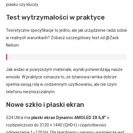
piasku czy kluczy.
Test wytrzymałości w praktyce
Teoretyczne specyfikacje to jedno, ale jak urządzenie radzi sobie
w realnych warunkach? Zobacz szczegółowy test od @Zack
Nelson:
Jak widać w powyższym materiale, wyniki potwierdzają nasze
wnioski. W praktyce oznacza to, że tytanowa ramka dobrze
spełnia swoją rolę w codziennym użytkowaniu, ale nie czyni
telefonu niezniszczalnym.
Nowe szkło i płaski ekran
S24 Ultra ma
płaski ekran Dynamic AMOLED 2X 6,8”
o
rozdzielczości do 3120 × 1440 (QHD+) i częstotliwości
odświeżania 1–120 Hz. Dla teardownu i serwisu ważniejsze jest