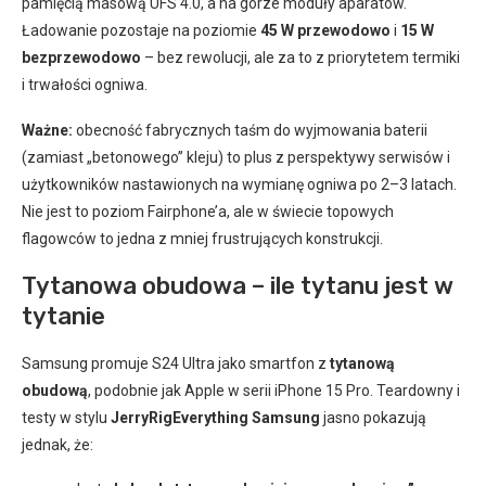
pamięcią masową UFS 4.0, a na górze moduły aparatów.
Ładowanie pozostaje na poziomie
45 W przewodowo
i
15 W
bezprzewodowo
– bez rewolucji, ale za to z priorytetem termiki
i trwałości ogniwa.
Ważne:
obecność fabrycznych taśm do wyjmowania baterii
(zamiast „betonowego” kleju) to plus z perspektywy serwisów i
użytkowników nastawionych na wymianę ogniwa po 2–3 latach.
Nie jest to poziom Fairphone’a, ale w świecie topowych
flagowców to jedna z mniej frustrujących konstrukcji.
Tytanowa obudowa – ile tytanu jest w
tytanie
Samsung promuje S24 Ultra jako smartfon z
tytanową
obudową
, podobnie jak Apple w serii iPhone 15 Pro. Teardowny i
testy w stylu
JerryRigEverything Samsung
jasno pokazują
jednak, że: