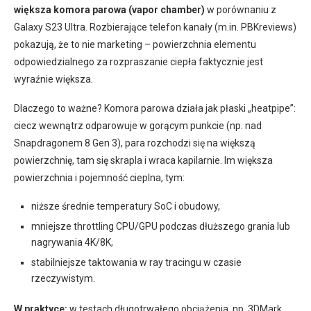
większa komora parowa (vapor chamber)
w porównaniu z
Galaxy S23 Ultra. Rozbierające telefon kanały (m.in. PBKreviews)
pokazują, że to nie marketing – powierzchnia elementu
odpowiedzialnego za rozpraszanie ciepła faktycznie jest
wyraźnie większa.
Dlaczego to ważne? Komora parowa działa jak płaski „heatpipe”:
ciecz wewnątrz odparowuje w gorącym punkcie (np. nad
Snapdragonem 8 Gen 3), para rozchodzi się na większą
powierzchnię, tam się skrapla i wraca kapilarnie. Im większa
powierzchnia i pojemność cieplna, tym:
niższe średnie temperatury SoC i obudowy,
mniejsze throttling CPU/GPU podczas dłuższego grania lub
nagrywania 4K/8K,
stabilniejsze taktowania w ray tracingu w czasie
rzeczywistym.
W praktyce:
w testach długotrwałego obciążenia, np. 3DMark