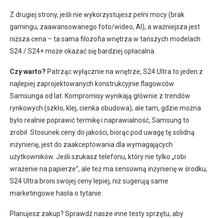
Z drugiej strony, jeśli nie wykorzystujesz pełni mocy (brak
gamingu, zaawansowanego foto/wideo, AI), a ważniejsza jest
niższa cena – ta sama filozofia wnętrza w tańszych modelach
S24 / S24+ może okazać się bardziej opłacalna.
Czy warto?
Patrząc wyłącznie na wnętrze, S24 Ultra to jeden z
najlepiej zaprojektowanych konstrukcyjnie flagowców
Samsunga od lat. Kompromisy wynikają głównie z trendów
rynkowych (szkło, klej, cienka obudowa), ale tam, gdzie można
było realnie poprawić termikę i naprawialność, Samsung to
zrobił. Stosunek ceny do jakości, biorąc pod uwagę tę solidną
inżynierię, jest do zaakceptowania dla wymagających
użytkowników. Jeśli szukasz telefonu, który nie tylko „robi
wrażenie na papierze”, ale też ma sensowną inżynierię w środku,
S24 Ultra broni swojej ceny lepiej, niż sugerują same
marketingowe hasła o tytanie.
Planujesz zakup? Sprawdź nasze inne testy sprzętu, aby