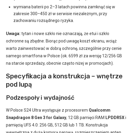
wymiana baterii po 2–3 latach powinna zamknąć się w
zakresie 300–450 zł w serwisie niezależnym, przy
zachowaniu rozsądnego ryzyka.
Uwaga:
tytan i nowe szkło nie oznaczają, że etui i szkło
ochronne są zbędne. Biorąc pod uwagę koszt ekranu, wciąż
warto zainwestować w dobrą ochronę, szczególnie przy cenie
samego smartfona w Polsce (ok. 6599 zł za wersję 12/256 GB
na starcie sprzedaży, obecnie często niżej w promocjach).
Specyfikacja a konstrukcja – wnętrze
pod lupą
Podzespoły i wydajność
W Polsce S24 Ultra występuje z procesorem
Qualcomm
Snapdragon 8 Gen 3 for Galaxy
, 12 GB pamięci RAM
LPDDR5X
i
pamięcią UFS 4.0: 256 GB, 512 GB lub 1 TB. Konstrukcja
wewnętrzna z dużą komorą parową, rozmieszczeniem anten