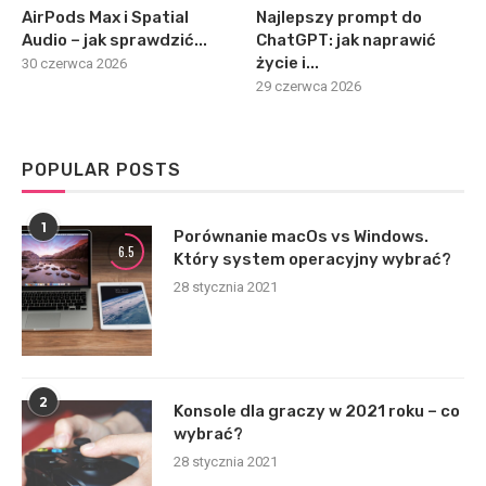
AirPods Max i Spatial
Najlepszy prompt do
Audio – jak sprawdzić...
ChatGPT: jak naprawić
życie i...
30 czerwca 2026
29 czerwca 2026
POPULAR POSTS
1
Porównanie macOs vs Windows.
6.5
Który system operacyjny wybrać?
28 stycznia 2021
2
Konsole dla graczy w 2021 roku – co
wybrać?
28 stycznia 2021