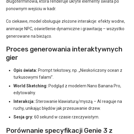
długoterminowa, która renderuje ukryte elementy świata po
ponownym wejściu w kadr.
Co ciekawe, model obsługuje złożone interakcje: efekty wodne,
animacje NPC, oświetlenie dynamiczne i grawitację – wszystko
generowane na bieżąco.
Proces generowania interaktywnych
gier
Opis świata:
Prompt tekstowy, np. „Nieskończony ocean z
turkusowymi falami”.
World Sketching:
Podgląd z modelem Nano Banana Pro,
edytowalny.
Interakcja:
Sterowanie klawiaturą/myszą – AI reaguje na
ruchy, unikając błędów jak przesuwanie drzew.
Sesja gry:
60 sekund w czasie rzeczywistym.
Porównanie specyfikacji Genie 3 z