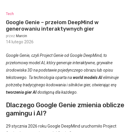
Tech
Google Genie – przełom DeepMind w
generowaniu interaktywnych gier
przez
Marcin
14 lutego 2026
:
Google Genie, czyli Project Genie od Google DeepMind, to
przełomowy model AI, który generuje interaktywne, grywalne
środowiska 3D na podstawie pojedynczego obrazu lub opisu
tekstowego. Ta technologia oparta na
world models AI
eliminuje
potrzebę tradycyjnego kodowania i silników gier, otwierając erę
tworzenia gier AI
dostępną dla każdego.
Dlaczego Google Genie zmienia oblicze
gamingu i AI?
29 stycznia 2026 roku Google DeepMind uruchomiło Project