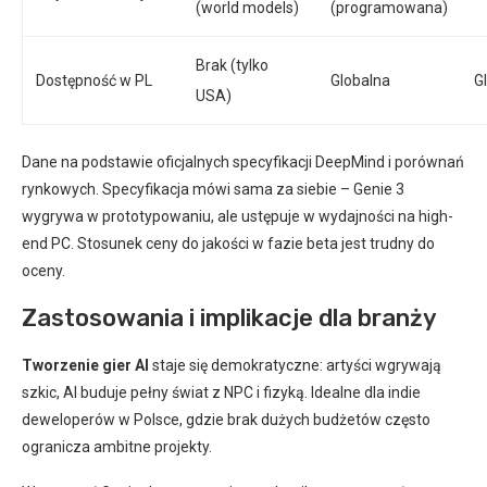
(world models)
(programowana)
Brak (tylko
Dostępność w PL
Globalna
G
USA)
Dane na podstawie oficjalnych specyfikacji DeepMind i porównań
rynkowych. Specyfikacja mówi sama za siebie – Genie 3
wygrywa w prototypowaniu, ale ustępuje w wydajności na high-
end PC. Stosunek ceny do jakości w fazie beta jest trudny do
oceny.
Zastosowania i implikacje dla branży
Tworzenie gier AI
staje się demokratyczne: artyści wgrywają
szkic, AI buduje pełny świat z NPC i fizyką. Idealne dla indie
deweloperów w Polsce, gdzie brak dużych budżetów często
ogranicza ambitne projekty.