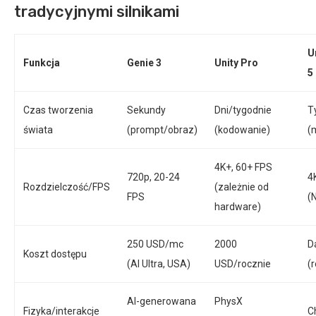
tradycyjnymi silnikami
U
Funkcja
Genie 3
Unity Pro
5
Czas tworzenia
Sekundy
Dni/tygodnie
T
świata
(prompt/obraz)
(kodowanie)
(
4K+, 60+ FPS
720p, 20-24
4
Rozdzielczość/FPS
(zależnie od
FPS
(
hardware)
250 USD/mc
2000
D
Koszt dostępu
(AI Ultra, USA)
USD/rocznie
(
AI-generowana
PhysX
Fizyka/interakcje
C