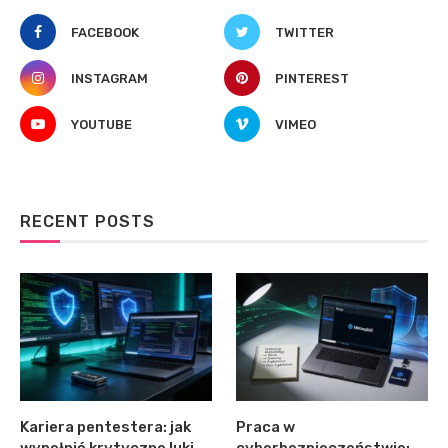
FACEBOOK
TWITTER
INSTAGRAM
PINTEREST
YOUTUBE
VIMEO
RECENT POSTS
Kariera pentestera: jak
Praca w
wypełnić krytyczne luki
cyberbezpieczeństwie: