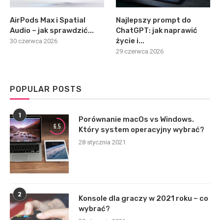
AirPods Max i Spatial
Najlepszy prompt do
Audio – jak sprawdzić...
ChatGPT: jak naprawić
życie i...
30 czerwca 2026
29 czerwca 2026
POPULAR POSTS
1
Porównanie macOs vs Windows.
6.5
Który system operacyjny wybrać?
28 stycznia 2021
2
Konsole dla graczy w 2021 roku – co
wybrać?