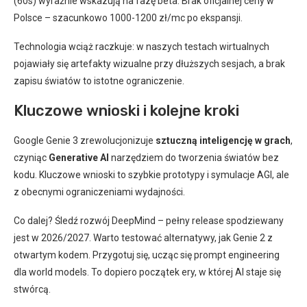
(60s) wyraźnie wskazują na fazę beta. Brak oficjalnej ceny w
Polsce – szacunkowo 1000-1200 zł/mc po ekspansji.
Technologia wciąż raczkuje: w naszych testach wirtualnych
pojawiały się artefakty wizualne przy dłuższych sesjach, a brak
zapisu światów to istotne ograniczenie.
Kluczowe wnioski i kolejne kroki
Google Genie 3 zrewolucjonizuje
sztuczną inteligencję w grach
,
czyniąc
Generative AI
narzędziem do tworzenia światów bez
kodu. Kluczowe wnioski to szybkie prototypy i symulacje AGI, ale
z obecnymi ograniczeniami wydajności.
Co dalej? Śledź rozwój DeepMind – pełny release spodziewany
jest w 2026/2027. Warto testować alternatywy, jak Genie 2 z
otwartym kodem. Przygotuj się, ucząc się prompt engineering
dla world models. To dopiero początek ery, w której AI staje się
stwórcą.