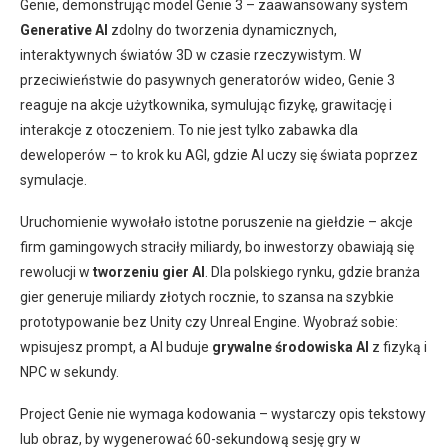
Genie, demonstrując model Genie 3 – zaawansowany system
Generative AI
zdolny do tworzenia dynamicznych,
interaktywnych światów 3D w czasie rzeczywistym. W
przeciwieństwie do pasywnych generatorów wideo, Genie 3
reaguje na akcje użytkownika, symulując fizykę, grawitację i
interakcje z otoczeniem. To nie jest tylko zabawka dla
deweloperów – to krok ku AGI, gdzie AI uczy się świata poprzez
symulacje.
Uruchomienie wywołało istotne poruszenie na giełdzie – akcje
firm gamingowych straciły miliardy, bo inwestorzy obawiają się
rewolucji w
tworzeniu gier AI
. Dla polskiego rynku, gdzie branża
gier generuje miliardy złotych rocznie, to szansa na szybkie
prototypowanie bez Unity czy Unreal Engine. Wyobraź sobie:
wpisujesz prompt, a AI buduje
grywalne środowiska AI
z fizyką i
NPC w sekundy.
Project Genie nie wymaga kodowania – wystarczy opis tekstowy
lub obraz, by wygenerować 60-sekundową sesję gry w