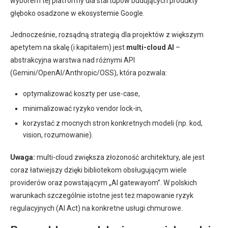
wyborem tej platformy dla startupów budujących produkty
głęboko osadzone w ekosystemie Google.
Jednocześnie, rozsądną strategią dla projektów z większym
apetytem na skalę (i kapitałem) jest
multi-cloud AI
–
abstrakcyjna warstwa nad różnymi API
(Gemini/OpenAI/Anthropic/OSS), która pozwala:
optymalizować koszty per use-case,
minimalizować ryzyko vendor lock-in,
korzystać z mocnych stron konkretnych modeli (np. kod,
vision, rozumowanie).
Uwaga:
multi-cloud zwiększa złożoność architektury, ale jest
coraz łatwiejszy dzięki bibliotekom obsługującym wiele
providerów oraz powstającym „AI gatewayom”. W polskich
warunkach szczególnie istotne jest też mapowanie ryzyk
regulacyjnych (AI Act) na konkretne usługi chmurowe.