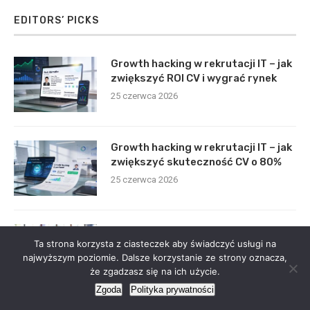
EDITORS’ PICKS
Growth hacking w rekrutacji IT – jak
zwiększyć ROI CV i wygrać rynek
25 czerwca 2026
Growth hacking w rekrutacji IT – jak
zwiększyć skuteczność CV o 80%
25 czerwca 2026
Growth hacking i resume hack: jak
Ta strona korzysta z ciasteczek aby świadczyć usługi na
zyskać 5x więcej ofert w sektorze
najwyższym poziomie. Dalsze korzystanie ze strony oznacza,
IT
że zgadzasz się na ich użycie.
21 czerwca 2026
Zgoda
Polityka prywatności