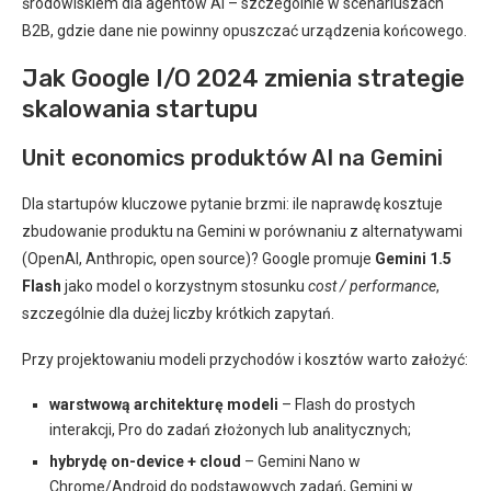
środowiskiem dla agentów AI – szczególnie w scenariuszach
B2B, gdzie dane nie powinny opuszczać urządzenia końcowego.
Jak Google I/O 2024 zmienia strategie
skalowania startupu
Unit economics produktów AI na Gemini
Dla startupów kluczowe pytanie brzmi: ile naprawdę kosztuje
zbudowanie produktu na Gemini w porównaniu z alternatywami
(OpenAI, Anthropic, open source)? Google promuje
Gemini 1.5
Flash
jako model o korzystnym stosunku
cost / performance
,
szczególnie dla dużej liczby krótkich zapytań.
Przy projektowaniu modeli przychodów i kosztów warto założyć:
warstwową architekturę modeli
– Flash do prostych
interakcji, Pro do zadań złożonych lub analitycznych;
hybrydę on-device + cloud
– Gemini Nano w
Chrome/Android do podstawowych zadań, Gemini w