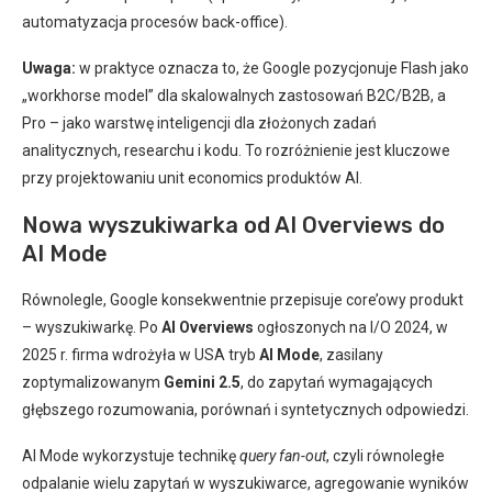
automatyzacja procesów back-office).
Uwaga:
w praktyce oznacza to, że Google pozycjonuje Flash jako
„workhorse model” dla skalowalnych zastosowań B2C/B2B, a
Pro – jako warstwę inteligencji dla złożonych zadań
analitycznych, researchu i kodu. To rozróżnienie jest kluczowe
przy projektowaniu unit economics produktów AI.
Nowa wyszukiwarka od AI Overviews do
AI Mode
Równolegle, Google konsekwentnie przepisuje core’owy produkt
– wyszukiwarkę. Po
AI Overviews
ogłoszonych na I/O 2024, w
2025 r. firma wdrożyła w USA tryb
AI Mode
, zasilany
zoptymalizowanym
Gemini 2.5
, do zapytań wymagających
głębszego rozumowania, porównań i syntetycznych odpowiedzi.
AI Mode wykorzystuje technikę
query fan-out
, czyli równoległe
odpalanie wielu zapytań w wyszukiwarce, agregowanie wyników