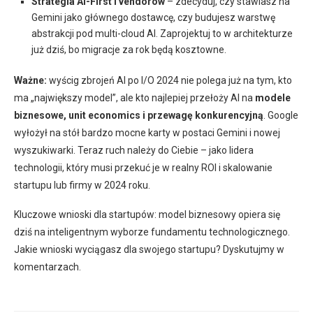
Strategia AI-First i vendorów
– zdecyduj, czy stawiasz na
Gemini jako głównego dostawcę, czy budujesz warstwę
abstrakcji pod multi-cloud AI. Zaprojektuj to w architekturze
już dziś, bo migracje za rok będą kosztowne.
Ważne:
wyścig zbrojeń AI po I/O 2024 nie polega już na tym, kto
ma „największy model”, ale kto najlepiej przełoży AI na
modele
biznesowe, unit economics i przewagę konkurencyjną
. Google
wyłożył na stół bardzo mocne karty w postaci Gemini i nowej
wyszukiwarki. Teraz ruch należy do Ciebie – jako lidera
technologii, który musi przekuć je w realny ROI i skalowanie
startupu lub firmy w 2024 roku.
Kluczowe wnioski dla startupów: model biznesowy opiera się
dziś na inteligentnym wyborze fundamentu technologicznego.
Jakie wnioski wyciągasz dla swojego startupu? Dyskutujmy w
komentarzach.