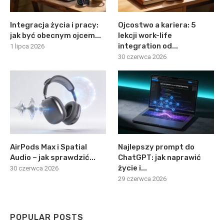
Integracja życia i pracy:
Ojcostwo a kariera: 5
jak być obecnym ojcem...
lekcji work-life
integration od...
1 lipca 2026
30 czerwca 2026
AirPods Max i Spatial
Najlepszy prompt do
Audio – jak sprawdzić...
ChatGPT: jak naprawić
życie i...
30 czerwca 2026
29 czerwca 2026
POPULAR POSTS