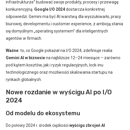
infrastrukturze” budować swoje produkty, procesy i przewagę
konkurencyjną.
Google I/O 2024
dostarcza konkretnej
odpowiedzi: Gemini ma być AI warstwą dla wyszukiwarki, pracy
biurowej, developmentu i customer experience, z ambicją stania
się domyślnym „operating systemem” dla inteligentnych
agentów w firmach.
Ważne:
to, co Google pokazał na I/O 2024, zdefiniuje realia
Gemini AI w biznesie
na najbliższe 12–24 miesiące – zarówno
pod kątem kosztów, jak i ryzyk regulacyjnych, lock-inu
technologicznego oraz możliwości skalowania startupu na
rynkach globalnych.
Nowe rozdanie w wyścigu AI po I/O
2024
Od modelu do ekosystemu
Do połowy 2024 r. środek ciężkości
wyścigu zbrojeń AI