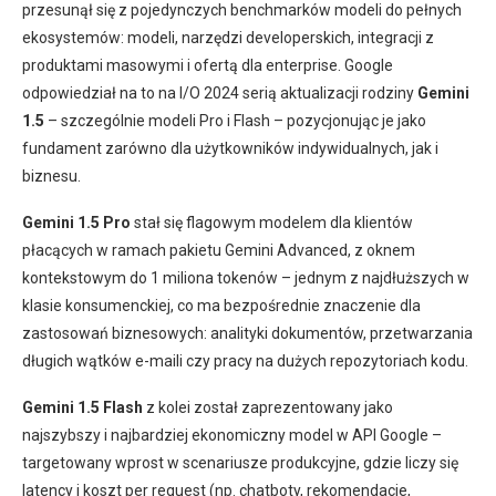
przesunął się z pojedynczych benchmarków modeli do pełnych
ekosystemów: modeli, narzędzi developerskich, integracji z
produktami masowymi i ofertą dla enterprise. Google
odpowiedział na to na I/O 2024 serią aktualizacji rodziny
Gemini
1.5
– szczególnie modeli Pro i Flash – pozycjonując je jako
fundament zarówno dla użytkowników indywidualnych, jak i
biznesu.
Gemini 1.5 Pro
stał się flagowym modelem dla klientów
płacących w ramach pakietu Gemini Advanced, z oknem
kontekstowym do 1 miliona tokenów – jednym z najdłuższych w
klasie konsumenckiej, co ma bezpośrednie znaczenie dla
zastosowań biznesowych: analityki dokumentów, przetwarzania
długich wątków e-maili czy pracy na dużych repozytoriach kodu.
Gemini 1.5 Flash
z kolei został zaprezentowany jako
najszybszy i najbardziej ekonomiczny model w API Google –
targetowany wprost w scenariusze produkcyjne, gdzie liczy się
latency i koszt per request (np. chatboty, rekomendacje,