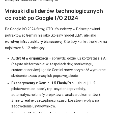
realnymi modelami biznesowymi.
Wnioski dla liderów technologicznych
co robić po Google I/O 2024
Po Google I/O 2024 firmy, CTO i founderzy w Polsce powinni
potraktować Gemini nie jako „kolejny model LLM”, ale jako
warstwę infrastruktury biznesowej
. Oto trzy konkretne kroki na
najbliższe 6–12 miesięcy:
Audyt AI w organizacji
– sprawdź, gdzie już korzystasz z AI
(często nieformalnie: w zespołach dev, marketingu,
customer service) i gdzie Gemini może przynieść wymierne
skrócenie czasu pracy lub poprawę jakości.
Eksperymenty z Gemini 1.5 Flash/Pro
– zbuduj 1–2
pilotażowe use-case’y (np. asystent sprzedaży,
automatyczne briefy projektowe, analiza dokumentów).
Zmierz realne oszczędności czasu, kosztów i wpływ na
zadowolenie użytkowników.