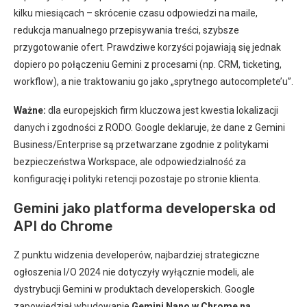
kilku miesiącach – skrócenie czasu odpowiedzi na maile,
redukcja manualnego przepisywania treści, szybsze
przygotowanie ofert. Prawdziwe korzyści pojawiają się jednak
dopiero po połączeniu Gemini z procesami (np. CRM, ticketing,
workflow), a nie traktowaniu go jako „sprytnego autocomplete’u”.
Ważne:
dla europejskich firm kluczowa jest kwestia lokalizacji
danych i zgodności z RODO. Google deklaruje, że dane z Gemini
Business/Enterprise są przetwarzane zgodnie z politykami
bezpieczeństwa Workspace, ale odpowiedzialność za
konfigurację i polityki retencji pozostaje po stronie klienta.
Gemini jako platforma developerska od
API do Chrome
Z punktu widzenia developerów, najbardziej strategiczne
ogłoszenia I/O 2024 nie dotyczyły wyłącznie modeli, ale
dystrybucji Gemini w produktach developerskich. Google
zapowiedział wbudowanie
Gemini Nano w Chrome na