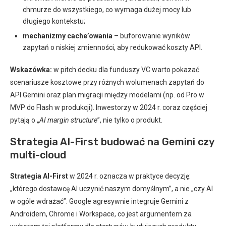
chmurze do wszystkiego, co wymaga dużej mocy lub
długiego kontekstu;
mechanizmy cache’owania
– buforowanie wyników
zapytań o niskiej zmienności, aby redukować koszty API.
Wskazówka:
w pitch decku dla funduszy VC warto pokazać
scenariusze kosztowe przy różnych wolumenach zapytań do
API Gemini oraz plan migracji między modelami (np. od Pro w
MVP do Flash w produkcji). Inwestorzy w 2024 r. coraz częściej
pytają o „
AI margin structure
”, nie tylko o produkt.
Strategia AI-First budować na Gemini czy
multi-cloud
Strategia AI-First
w 2024 r. oznacza w praktyce decyzję:
„którego dostawcę AI uczynić naszym domyślnym”, a nie „czy AI
w ogóle wdrażać”. Google agresywnie integruje Gemini z
Androidem, Chrome i Workspace, co jest argumentem za