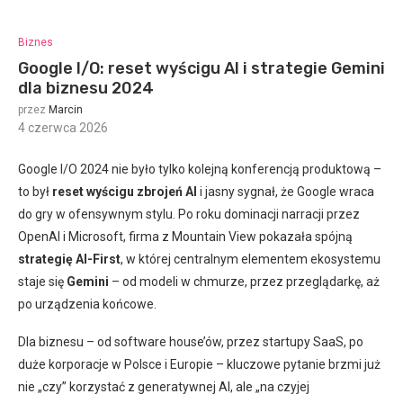
Biznes
Google I/O: reset wyścigu AI i strategie Gemini
dla biznesu 2024
przez
Marcin
4 czerwca 2026
:
Google I/O 2024 nie było tylko kolejną konferencją produktową –
to był
reset wyścigu zbrojeń AI
i jasny sygnał, że Google wraca
do gry w ofensywnym stylu. Po roku dominacji narracji przez
OpenAI i Microsoft, firma z Mountain View pokazała spójną
strategię AI-First
, w której centralnym elementem ekosystemu
staje się
Gemini
– od modeli w chmurze, przez przeglądarkę, aż
po urządzenia końcowe.
Dla biznesu – od software house’ów, przez startupy SaaS, po
duże korporacje w Polsce i Europie – kluczowe pytanie brzmi już
nie „czy” korzystać z generatywnej AI, ale „na czyjej