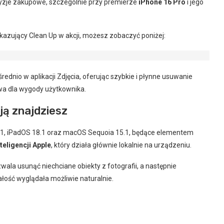
cyzje zakupowe, szczególnie przy premierze
iPhone 16 Pro
i jego
okazujący Clean Up w akcji, możesz zobaczyć poniżej:
dnio w aplikacji Zdjęcia, oferując szybkie i płynne usuwanie
owa dla wygody użytkownika.
 ją znajdziesz
.1, iPadOS 18.1 oraz macOS Sequoia 15.1, będące elementem
teligencji Apple
, który działa głównie lokalnie na urządzeniu.
ala usunąć niechciane obiekty z fotografii, a następnie
całość wyglądała możliwie naturalnie.