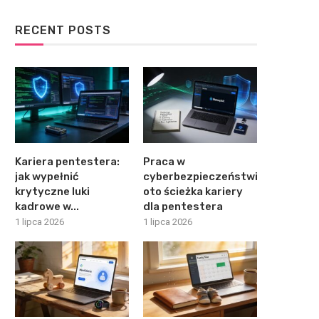
RECENT POSTS
Kariera pentestera:
Praca w
jak wypełnić
cyberbezpieczeństwie:
krytyczne luki
oto ścieżka kariery
kadrowe w...
dla pentestera
1 lipca 2026
1 lipca 2026