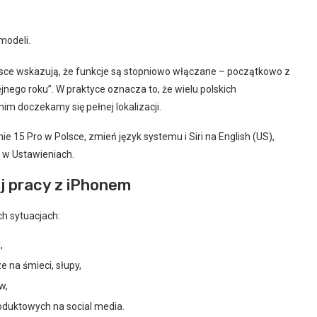
modeli.
lsce wskazują, że funkcje są stopniowo włączane – początkowo z
nego roku”. W praktyce oznacza to, że wielu polskich
im doczekamy się pełnej lokalizacji.
e 15 Pro w Polsce, zmień język systemu i Siri na English (US),
e w Ustawieniach.
j pracy z iPhonem
ch sytuacjach:
,
 na śmieci, słupy,
w,
duktowych na social media.