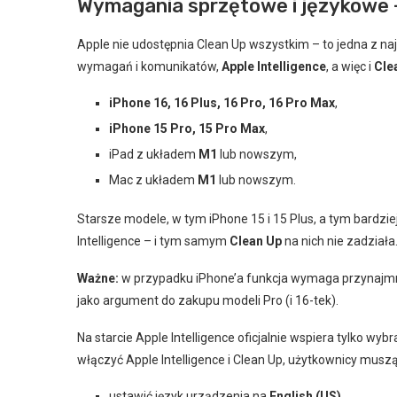
Wymagania sprzętowe i językowe –
Apple nie udostępnia Clean Up wszystkim – to jedna z najb
wymagań i komunikatów,
Apple Intelligence
, a więc i
Cle
iPhone 16, 16 Plus, 16 Pro, 16 Pro Max
,
iPhone 15 Pro, 15 Pro Max
,
iPad z układem
M1
lub nowszym,
Mac z układem
M1
lub nowszym.
Starsze modele, w tym iPhone 15 i 15 Plus, a tym bardzie
Intelligence – i tym samym
Clean Up
na nich nie zadziała
Ważne:
w przypadku iPhone’a funkcja wymaga przynajm
jako argument do zakupu modeli Pro (i 16-tek).
Na starcie Apple Intelligence oficjalnie wspiera tylko wyb
włączyć Apple Intelligence i Clean Up, użytkownicy muszą
ustawić język urządzenia na
English (US)
,