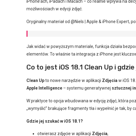
iPhone’ach, iPadach i Macach – co realnie wpływa na de
możliwościach w edycji zdjęć.
Oryginalny materiał od @Niels | Apple & iPhone Expert, p
Jak widać w powyższym materiale, funkcja działa bezpośre
elementów. To właśnie ta integracja z iPhone jest klucz
Co to jest iOS 18.1 Clean Up i gdzie
Clean Up
to nowe narzędzie w aplikacji
Zdjęcia
w iOS 18
Apple Intelligence
– systemu generatywnej
sztucznej in
W praktyce to opcja wbudowana w edycję zdjęć, która pozw
„wymyślić” brakujące fragmenty tła i wypełnić je tak, by 
Gdzie jej szukać w iOS 18.1?
otwierasz zdjęcie w aplikacji
Zdjęcia
,