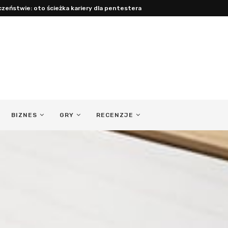
cy: jak być obecnym ojcem...
BIZNES
GRY
RECENZJE