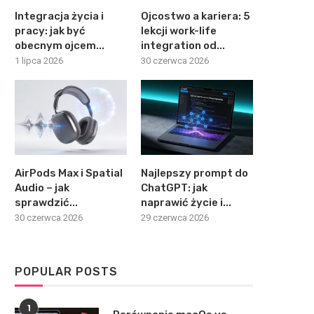
Integracja życia i
Ojcostwo a kariera: 5
pracy: jak być
lekcji work-life
obecnym ojcem...
integration od...
1 lipca 2026
30 czerwca 2026
AirPods Max i Spatial
Najlepszy prompt do
Audio – jak
ChatGPT: jak
sprawdzić...
naprawić życie i...
30 czerwca 2026
29 czerwca 2026
POPULAR POSTS
1