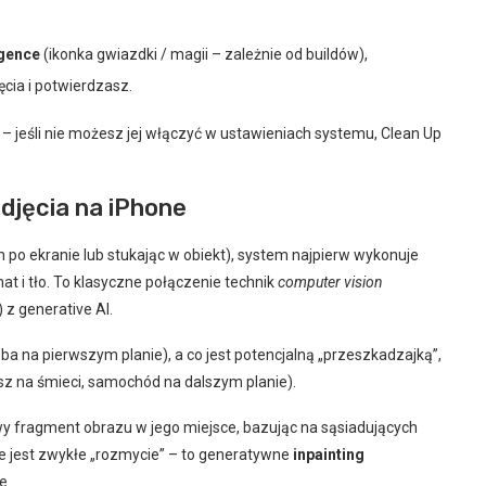
igence
(ikonka gwiazdki / magii – zależnie od buildów),
cia i potwierdzasz.
e – jeśli nie możesz jej włączyć w ustawieniach systemu, Clean Up
djęcia na iPhone
po ekranie lub stukając w obiekt), system najpierw wykonuje
at i tło. To klasyczne połączenie technik
computer vision
z generative AI.
soba na pierwszym planie), a co jest potencjalną „przeszkadzajką”,
sz na śmieci, samochód na dalszym planie).
 fragment obrazu w jego miejsce, bazując na sąsiadujących
 nie jest zwykłe „rozmycie” – to generatywne
inpainting
e.