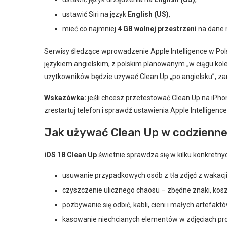
ustawić Siri na język
English (US)
,
mieć co najmniej
4 GB wolnej przestrzeni
na dane 
Serwisy śledzące wprowadzenie Apple Intelligence w Po
językiem angielskim, z polskim planowanym „w ciągu kolej
użytkowników będzie używać Clean Up „po angielsku”, zan
Wskazówka:
jeśli chcesz przetestować Clean Up na iPhoni
zrestartuj telefon i sprawdź ustawienia Apple Intelligenc
Jak używać Clean Up w codzienne
iOS 18 Clean Up
świetnie sprawdza się w kilku konkretny
usuwanie przypadkowych osób z tła zdjęć z wakacji
czyszczenie ulicznego chaosu – zbędne znaki, kosze
pozbywanie się odbić, kabli, cieni i małych artefaktó
kasowanie niechcianych elementów w zdjęciach pro