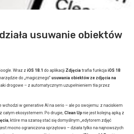
k działa usuwanie obiektów
Google. Wraz z
iOS 18.1
do aplikacji
Zdjęcia
trafia funkcja
iOS 18
 narzędzie do „magicznego”
usuwania obiektów ze zdjęcia na
aki drogowe – z automatycznym uzupełnieniem tła przez
e wchodzi w generative AI na serio – ale po swojemu: z naciskiem
ę z całym ekosystemem. Po drugie,
Clean Up
nie jest kolejną apką z
ęcia
, które ma szansę stać się domyślnym „edytorem zdjęć
a jest mocno ograniczona sprzętowo – działa tylko na najnowszych