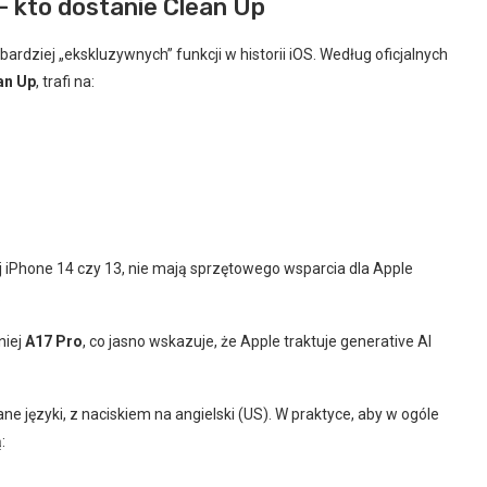
 kto dostanie Clean Up
ardziej „ekskluzywnych” funkcji w historii iOS. Według oficjalnych
an Up
, trafi na:
j iPhone 14 czy 13, nie mają sprzętowego wsparcia dla Apple
.
niej
A17 Pro
, co jasno wskazuje, że Apple traktuje generative AI
rane języki, z naciskiem na angielski (US). W praktyce, aby w ogóle
: