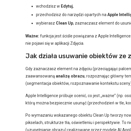
wchodzisz w
Edytuj
,
przechodzisz do narzędzi opartych na
Apple Intell
wybierasz
Clean Up
, zaznaczasz element do usunię
Ważne:
funkcja jest ściśle powiązana z Apple Intelligenc
nie pojawi się w aplikacji Zdjęcia.
Jak działa usuwanie obiektów ze z
Gdy zaznaczasz element na zdjęciu (przeciągając palcem 
zaawansowaną
analizę obrazu
, rozpoznając główny tem
(segmentacja obiektów, rozpoznawanie kontekstu sceny) 
Apple Intelligence próbuje ocenić, co jest „ważne” (np. o
którą można bezpiecznie usunąć (przechodzień w tle, ko
Po wymazaniu wskazanego obiektu Clean Up tworzy nowy
pikselach, strukturze tła, oświetleniu i perspektywie. To
(uzupełnianie obrazu) realizowane przez modele AI Appl