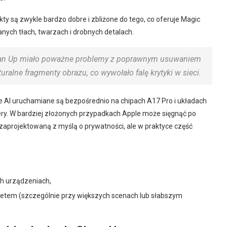
fekty są zwykle bardzo dobre i zbliżone do tego, co oferuje Magic
nych tłach, twarzach i drobnych detalach.
Clean Up miało poważne problemy z poprawnym usuwaniem
uralne fragmenty obrazu, co wywołało falę krytyki w sieci.
e AI uruchamiane są bezpośrednio na chipach A17 Pro i układach
ry. W bardziej złożonych przypadkach Apple może sięgnąć po
zaprojektowaną z myślą o prywatności, ale w praktyce część
h urządzeniach,
netem (szczególnie przy większych scenach lub słabszym