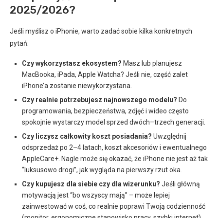
2025/2026?
Jeśli myślisz o iPhonie, warto zadać sobie kilka konkretnych
pytań:
Czy wykorzystasz ekosystem?
Masz lub planujesz
MacBooka, iPada, Apple Watcha? Jeśli nie, część zalet
iPhone’a zostanie niewykorzystana.
Czy realnie potrzebujesz najnowszego modelu?
Do
programowania, bezpieczeństwa, zdjęć i wideo często
spokojnie wystarczy model sprzed dwóch–trzech generacji.
Czy liczysz całkowity koszt posiadania?
Uwzględnij
odsprzedaż po 2–4 latach, koszt akcesoriów i ewentualnego
AppleCare+. Nagle może się okazać, że iPhone nie jest aż tak
“luksusowo drogi”, jak wygląda na pierwszy rzut oka.
Czy kupujesz dla siebie czy dla wizerunku?
Jeśli główną
motywacją jest “bo wszyscy mają” – może lepiej
zainwestować w coś, co realnie poprawi Twoją codzienność
(monitor, ergonomiczne stanowisko pracy, szybki internet).