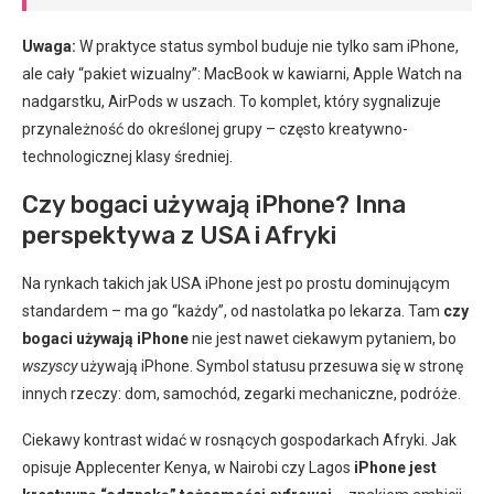
Uwaga:
W praktyce status symbol buduje nie tylko sam iPhone,
ale cały “pakiet wizualny”: MacBook w kawiarni, Apple Watch na
nadgarstku, AirPods w uszach. To komplet, który sygnalizuje
przynależność do określonej grupy – często kreatywno-
technologicznej klasy średniej.
Czy bogaci używają iPhone? Inna
perspektywa z USA i Afryki
Na rynkach takich jak USA iPhone jest po prostu dominującym
standardem – ma go “każdy”, od nastolatka po lekarza. Tam
czy
bogaci używają iPhone
nie jest nawet ciekawym pytaniem, bo
wszyscy
używają iPhone. Symbol statusu przesuwa się w stronę
innych rzeczy: dom, samochód, zegarki mechaniczne, podróże.
Ciekawy kontrast widać w rosnących gospodarkach Afryki. Jak
opisuje Applecenter Kenya, w Nairobi czy Lagos
iPhone jest