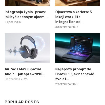
Integracja życia i pracy:
Ojcostwo a kariera: 5
jak być obecnym ojcem...
lekcji work-life
integration od...
1 lipca 2026
30 czerwca 2026
AirPods Max i Spatial
Najlepszy prompt do
Audio – jak sprawdzić...
ChatGPT: jak naprawić
życie i...
30 czerwca 2026
29 czerwca 2026
POPULAR POSTS