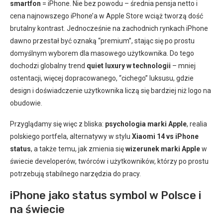
smartfon
= iPhone. Nie bez powodu – średnia pensja netto i
cena najnowszego iPhone’a w Apple Store wciąż tworzą dość
brutalny kontrast. Jednocześnie na zachodnich rynkach iPhone
dawno przestał być oznaką “premium”, stając się po prostu
domyślnym wyborem dla masowego użytkownika. Do tego
dochodzi globalny trend
quiet luxury w technologii
– mniej
ostentacji, więcej dopracowanego, “cichego” luksusu, gdzie
design i doświadczenie użytkownika liczą się bardziej niż logo na
obudowie.
Przyglądamy się więc z bliska:
psychologia marki Apple
, realia
polskiego portfela, alternatywy w stylu
Xiaomi 14 vs iPhone
status
, a także temu, jak zmienia się
wizerunek marki Apple
w
świecie developerów, twórców i użytkowników, którzy po prostu
potrzebują stabilnego narzędzia do pracy.
iPhone jako status symbol w Polsce i
na świecie