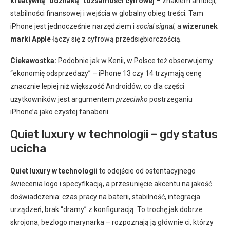
kreatywną “odznaką” tożsamości cyfrowej
– znakiem ambicji,
stabilności finansowej i wejścia w globalny obieg treści. Tam
iPhone jest jednocześnie narzędziem i
social signal
, a
wizerunek
marki Apple
łączy się z cyfrową przedsiębiorczością.
Ciekawostka:
Podobnie jak w Kenii, w Polsce też obserwujemy
“ekonomię odsprzedaży” – iPhone 13 czy 14 trzymają cenę
znacznie lepiej niż większość Androidów, co dla części
użytkowników jest argumentem
przeciwko
postrzeganiu
iPhone’a jako czystej fanaberii.
Quiet luxury w technologii – gdy status
ucicha
Quiet luxury w technologii
to odejście od ostentacyjnego
świecenia logo i specyfikacją, a przesunięcie akcentu na jakość
doświadczenia: czas pracy na baterii, stabilność, integracja
urządzeń, brak “dramy” z konfiguracją. To trochę jak dobrze
skrojona, bezlogo marynarka – rozpoznają ją głównie ci, którzy