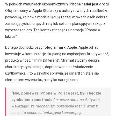
W polskich warunkach ekonomicznych
iPhone nadal jest drogi
.
Oficjalne ceny w Apple Store czy u autoryzowanych resellerów
powodują, że nowe modele lądują raczej w rękach osób dobrze
zarabiających, biorących raty lub solidnie planujących zakup z
wyprzedzeniem. Ten kontekst napędza narrację “iPhone =
luksus”.
Do tego dochodzi
psychologia marki Apple
. Apple od lat
inwestuje w komunikację skupioną na aspiracjach: kreatywność,
produktywność, “Think Different”. Minimalistyczny design,
charakterystyczne logo, dopracowane doświadczenie
użytkownika – to wszystko sprawia, że smartfon staje się
elementem wizerunku, nie tylko narzędziem.
“Nie, ponieważ iPhone w Polsce jest, był i będzie
symbolem zamożności”
– pisze autor na Antyweb,
wskazując, że mechanizm pożądania rośnie wraz z
ceną. To sedno ostentacyjnej konsumpcji.