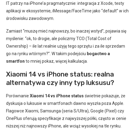
IT patrzy na iPhone’a pragmatycznie: integracja z Xcode, testy
aplikacji w ekosystemie, iMessage/FaceTime jako “default” w ich
środowisku zawodowym.
Zamiast “muszę mieć najnowszy, bo inaczej wstyd”, pojawia się
myślenie: “ok, to drogie, ale policzmy TCO (Total Cost of
Ownership) – ile lat realnie użyję tego sprzętu i za ile sprzedam
go na rynku wtórnym?”. W takim podejściu
bogactwo a
smartfon
to mniej pokaz, więcej kalkulacja.
Xiaomi 14 vs iPhone status: realna
alternatywa czy inny typ luksusu?
Porównanie
Xiaomi 14 vs iPhone status
świetnie pokazuje, że
dyskusja o luksusie w smartfonach dawno wyszła poza Apple.
Flagowce Xiaomi, Samsunga (seria S/Ultra), Google (Pixel) czy
OnePlus oferują specyfikacje z najwyższej półki, często w cenie
niższej niż najnowszy iPhone, ale wciąż wysokiej na tle rynku.