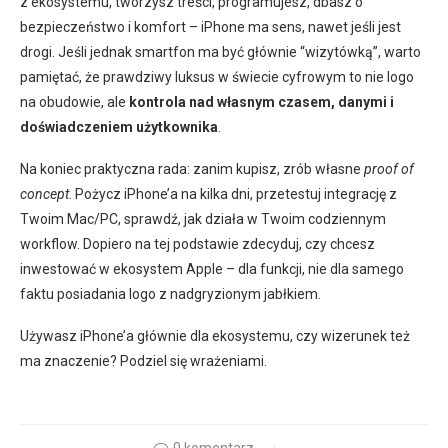
z ekosystemu, tworzysz treści, programujesz, dbasz o
bezpieczeństwo i komfort – iPhone ma sens, nawet jeśli jest
drogi. Jeśli jednak smartfon ma być głównie “wizytówką”, warto
pamiętać, że prawdziwy luksus w świecie cyfrowym to nie logo
na obudowie, ale
kontrola nad własnym czasem, danymi i
doświadczeniem użytkownika
.
Na koniec praktyczna rada: zanim kupisz, zrób własne
proof of
concept
. Pożycz iPhone’a na kilka dni, przetestuj integrację z
Twoim Mac/PC, sprawdź, jak działa w Twoim codziennym
workflow. Dopiero na tej podstawie zdecyduj, czy chcesz
inwestować w ekosystem Apple – dla funkcji, nie dla samego
faktu posiadania logo z nadgryzionym jabłkiem.
Używasz iPhone’a głównie dla ekosystemu, czy wizerunek też
ma znaczenie? Podziel się wrażeniami.