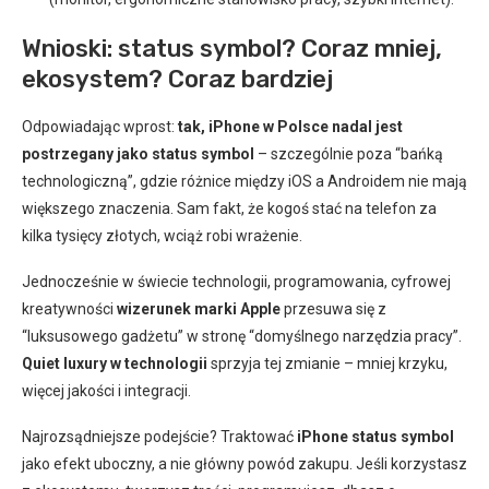
Wnioski: status symbol? Coraz mniej,
ekosystem? Coraz bardziej
Odpowiadając wprost:
tak, iPhone w Polsce nadal jest
postrzegany jako status symbol
– szczególnie poza “bańką
technologiczną”, gdzie różnice między iOS a Androidem nie mają
większego znaczenia. Sam fakt, że kogoś stać na telefon za
kilka tysięcy złotych, wciąż robi wrażenie.
Jednocześnie w świecie technologii, programowania, cyfrowej
kreatywności
wizerunek marki Apple
przesuwa się z
“luksusowego gadżetu” w stronę “domyślnego narzędzia pracy”.
Quiet luxury w technologii
sprzyja tej zmianie – mniej krzyku,
więcej jakości i integracji.
Najrozsądniejsze podejście? Traktować
iPhone status symbol
jako efekt uboczny, a nie główny powód zakupu. Jeśli korzystasz