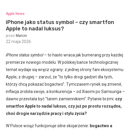
Apple News
iPhone jako status symbol – czy smartfon
Apple to nadal luksus?
przez
Marcin
22 maja 2026
:
iPhone status symbol
– to hasło wraca jak bumerang przy każdej
premierze nowego modelu. W polskiej bańce technologicznej
temat wydaje się wręcz ograny: z jednej strony fani ekosystemu
Apple, z drugiej – zarzut, że “to tylko drogi gadżet dla tych,
którzy chcą pokazać bogactwo”. Tymczasem rynek się zmienił,
inflacja zrobiła swoje, a konkurencja – od Xiaomi po Samsunga –
dawno przestała być “tanim zamiennikiem”. Pytanie brzmi:
czy
smartfon Apple to nadal luksus, czy już po prostu rozsądne,
choć drogie narzędzie pracy i stylu życia?
W Polsce wciąż funkcjonuje silne skojarzenie:
bogactwo a