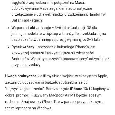
ciągłość pracy: odbieranie połączeń na Macu,
odblokowywanie Maca zegarkiem, automatyczne
przełączanie słuchawek między urządzeniami, Handoff w
Safari i aplikacjach.
Wsparcie i aktualizacje
– 5–6 lat aktualizacji iOS dla
jednego modelu to wciąż top w branży. To przekłada się na
bezpieczeństwo i mniejszą presję wymiany co 2–3 lata.
Rynek wtórny
– sprzedaż kilkuletniego iPhone’a jest
zazwyczaj prostsza i korzystniejsza niż większości
Androidów. W praktyce część “luksusowej ceny” odzyskujesz
przy odsprzedaży.
Uwaga praktyczna:
Jeśli myślisz o wejściu w ekosystem Apple,
zacznij od dopasowania budżetu i potrzeb, a nie od
“najwyższego numerku”. Bardzo często
iPhone 13/14
kupiony w
dobrej promocji + używany MacBook Air M1 będzie lepszym
ruchem niż najnowszy iPhone Pro w parze z przypadkowym,
tanim laptopem na Windows.