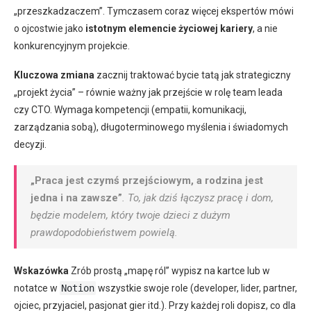
„przeszkadzaczem”. Tymczasem coraz więcej ekspertów mówi
o ojcostwie jako
istotnym elemencie życiowej kariery
, a nie
konkurencyjnym projekcie.
Kluczowa zmiana
zacznij traktować bycie tatą jak strategiczny
„projekt życia” – równie ważny jak przejście w rolę team leada
czy CTO. Wymaga kompetencji (empatii, komunikacji,
zarządzania sobą), długoterminowego myślenia i świadomych
decyzji.
„Praca jest czymś przejściowym, a rodzina jest
jedna i na zawsze”
. To, jak dziś łączysz pracę i dom,
będzie modelem, który twoje dzieci z dużym
prawdopodobieństwem powielą.
Wskazówka
Zrób prostą „mapę ról” wypisz na kartce lub w
notatce w
Notion
wszystkie swoje role (developer, lider, partner,
ojciec, przyjaciel, pasjonat gier itd.). Przy każdej roli dopisz, co dla