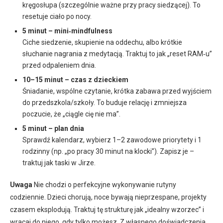
kręgosłupa (szczególnie ważne przy pracy siedzącej). To
resetuje ciało po nocy.
5 minut – mini‑mindfulness
Ciche siedzenie, skupienie na oddechu, albo krótkie
słuchanie nagrania z medytacją. Traktuj to jak „reset RAM‑u”
przed odpaleniem dnia.
10–15 minut – czas z dzieckiem
Śniadanie, wspólne czytanie, krótka zabawa przed wyjściem
do przedszkola/szkoły. To buduje relację i zmniejsza
poczucie, że „ciągle cię nie ma”.
5 minut – plan dnia
Sprawdź kalendarz, wybierz 1–2 zawodowe priorytety i 1
rodzinny (np. „po pracy 30 minut na klocki”). Zapisz je –
traktuj jak taski w Jirze.
Uwaga
Nie chodzi o perfekcyjne wykonywanie rutyny
codziennie. Dzieci chorują, noce bywają nieprzespane, projekty
czasem eksplodują. Traktuj tę strukturę jak „idealny wzorzec” i
wracaj do niego, gdy tylko możesz. Z własnego doświadczenia