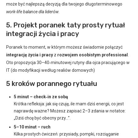
może być najlepszą decyzją dla twojego długoterminowego
work-life balance dla liderów
.
5. Projekt poranek taty prosty rytuał
integracji życia i pracy
Poranek to moment, w którym możesz świadomie połączyć
integrację życia i pracy
z
rozwojem osobistym professional
.
Oto propozycja 30–40‑minutowej rutyny dla ojca pracującego w
IT (do modyfikacji według realiów domowych)
5 kroków porannego rytuału
5 minut – check‑in ze sobą
Krótka refleksja: jak się czuję, ile mam dziś energii, co jest
naprawdę ważne? Możesz zapisać 2–3 zdania w notatce:
„Dziś chcę być obecny przy…”.
5–10 minut – ruch
Kilka prostych ćwiczeń: przysiady, pompki, rozciąganie