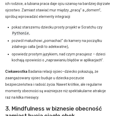
ich rodzice, a lubiana praca daje ojcu szansę na bardziej dojrzałe
ojcostwo. Zamiast stawiać mur między „pracą” a „domem”,
spróbuj wprowadzić elementy integracji
pokaż starszemu dziecku prosty projekt w Scratchu czy
Pythonie
,
pozwól maluchowi „pomachać” do kamery na początku
zdalnego calla (jeśli to adekwatne),
opowiedz prostym językiem, nad czym pracujesz – dzieci
kochają opowieści o „naprawianiu błędów w aplikacjach”.
Ciekawostka
Badania relacji ojciec–dziecko pokazują, że
zaangażowany ojciec buduje u dziecka poczucie
bezpieczeństwa i radość życia. Nawet krótkie, ale regularne
momenty obecności są ważniejsze niż spektakularne atrakcje
raz na kilka miesięcy.
3. Mindfulness w biznesie obecność
zamiast bycia ciągle obok