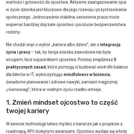
wartości i gotowości do ojcostwa. Aktywne zaangażowanie ojca
w życie dziecka jest kluczowe dla jego rozwoju i przystosowania
społecznego. Jednocześnie stabilna, sensowna praca może
wspierać bardziej dojrzałe ojcostwo i poczucie bezpieczeństwa
rodziny.
Nie chodzi więc o wybór „kariera albo dzieci”, ale o
integrację
życia i pracy
– tak, by twoja ścieżka zawodowa nie była
wrogiem, lecz sojusznikiem ojcostwa. Poniżej znajdziesz
5
praktycznych zasad
, które pomogą ci budować
work-life balance
dla liderów
w IT, wykorzystując
mindfulness w biznesie
,
świadome planowanie i zdrowe nawyki, zamiast magicznej
„równowagi”, która w realnym życiu rzadko istnieje.
1. Zmień mindset ojcostwo to część
twojej kariery
W świecie technologii łatwo myśleć o karierze jak o projekcie z
roadmapą, KPI i kolejnymi awansami. Ojcostwo wydaje się wtedy