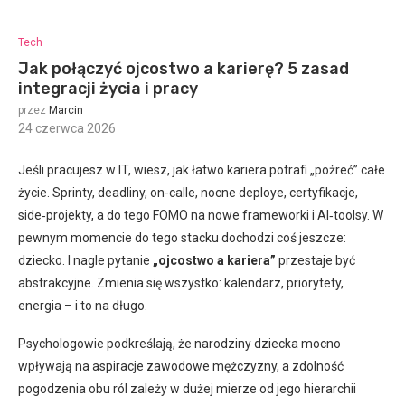
Tech
Jak połączyć ojcostwo a karierę? 5 zasad
integracji życia i pracy
przez
Marcin
24 czerwca 2026
:
Jeśli pracujesz w IT, wiesz, jak łatwo kariera potrafi „pożreć” całe
życie. Sprinty, deadliny, on-calle, nocne deploye, certyfikacje,
side‑projekty, a do tego FOMO na nowe frameworki i AI‑toolsy. W
pewnym momencie do tego stacku dochodzi coś jeszcze:
dziecko. I nagle pytanie
„ojcostwo a kariera”
przestaje być
abstrakcyjne. Zmienia się wszystko: kalendarz, priorytety,
energia – i to na długo.
Psychologowie podkreślają, że narodziny dziecka mocno
wpływają na aspiracje zawodowe mężczyzny, a zdolność
pogodzenia obu ról zależy w dużej mierze od jego hierarchii