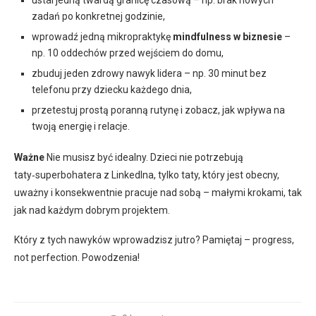
ustal jedną twardą granicę czasową – np. brak nowych
zadań po konkretnej godzinie,
wprowadź jedną mikropraktykę
mindfulness w biznesie
–
np. 10 oddechów przed wejściem do domu,
zbuduj jeden zdrowy nawyk lidera – np. 30 minut bez
telefonu przy dziecku każdego dnia,
przetestuj prostą poranną rutynę i zobacz, jak wpływa na
twoją energię i relacje.
Ważne
Nie musisz być idealny. Dzieci nie potrzebują
taty‑superbohatera z LinkedIna, tylko taty, który jest obecny,
uważny i konsekwentnie pracuje nad sobą – małymi krokami, tak
jak nad każdym dobrym projektem.
Który z tych nawyków wprowadzisz jutro? Pamiętaj – progress,
not perfection. Powodzenia!