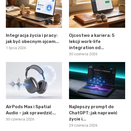
Integracja życia i pracy:
Ojcostwo a kariera: 5
jak być obecnym ojcem...
lekcji work-life
integration od...
1 lipca 2026
30 czerwca 2026
AirPods Max i Spatial
Najlepszy prompt do
Audio – jak sprawdzić...
ChatGPT: jak naprawić
życie i...
30 czerwca 2026
29 czerwca 2026