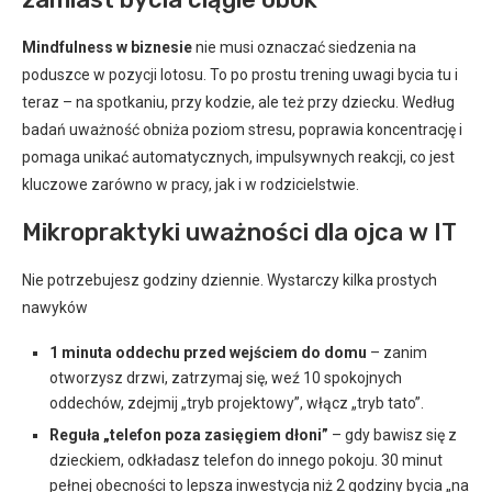
Mindfulness w biznesie
nie musi oznaczać siedzenia na
poduszce w pozycji lotosu. To po prostu trening uwagi bycia tu i
teraz – na spotkaniu, przy kodzie, ale też przy dziecku. Według
badań uważność obniża poziom stresu, poprawia koncentrację i
pomaga unikać automatycznych, impulsywnych reakcji, co jest
kluczowe zarówno w pracy, jak i w rodzicielstwie.
Mikropraktyki uważności dla ojca w IT
Nie potrzebujesz godziny dziennie. Wystarczy kilka prostych
nawyków
1 minuta oddechu przed wejściem do domu
– zanim
otworzysz drzwi, zatrzymaj się, weź 10 spokojnych
oddechów, zdejmij „tryb projektowy”, włącz „tryb tato”.
Reguła „telefon poza zasięgiem dłoni”
– gdy bawisz się z
dzieckiem, odkładasz telefon do innego pokoju. 30 minut
pełnej obecności to lepsza inwestycja niż 2 godziny bycia „na