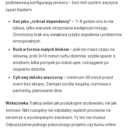
podstawową konfigurację serwera – bez nich system zaczyna
sypać błędami
Sen jako „critical dependency”
– 7–8 godzin snu to nie
luksus, tylko warunek utrzymania wydajności mózgu.
Chroniczny brak snu zwiększa ryzyko wypalenia i problemów
emocjonalnych.
Ruch w formie małych bloków
– jeśli nie masz czasu na
siłownię, zrób 3×10 minut ruchu dziennie: szybki spacer z
wózkiem, kilka pompek po stand‑upie, rozciąganie po
usypianiu dziecka.
Cyfrowy detoks wieczorny
– minimum 30 minut przed
snem bez ekranu. Zamiast scrolla: książka, rozmowa z
partnerką, planowanie dnia.
Wskazówka
Traktuj siebie jak produkcyjne środowisko, nie jak
testowe. Nikt rozsądny nie odpalałby ciężkich procesów na
serwerze z wyczerpanymi zasobami. Ty też nie musisz.
Odpuszczenie jednego pobocznego projektu czy kursu online