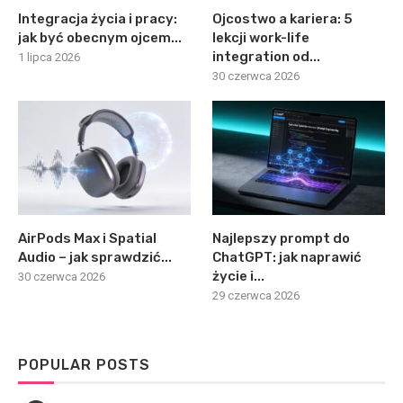
Integracja życia i pracy:
Ojcostwo a kariera: 5
jak być obecnym ojcem...
lekcji work-life
integration od...
1 lipca 2026
30 czerwca 2026
AirPods Max i Spatial
Najlepszy prompt do
Audio – jak sprawdzić...
ChatGPT: jak naprawić
życie i...
30 czerwca 2026
29 czerwca 2026
POPULAR POSTS