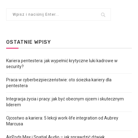
OSTATNIE WPISY
Kariera pentestera: jak wypełnić krytyczne luki kadrowe w
security?
Praca w cyberbezpieczeństwie: oto ścieżka kariery dla
pentestera
Integracja życia i pracy: jak być obecnym ojcem i skutecznym
liderem
Ojcostwo a kariera: 5 lekcji work-life integration od Aubrey
Marcusa
AirPods Max i Spatial Audio – jak sprawdzić dźwięk