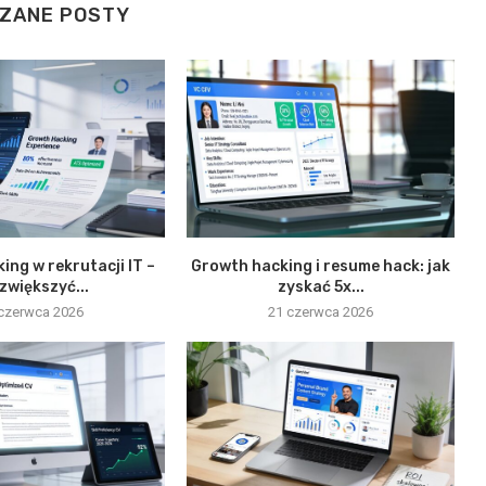
ZANE POSTY
ing w rekrutacji IT –
Growth hacking i resume hack: jak
 zwiększyć...
zyskać 5x...
czerwca 2026
21 czerwca 2026