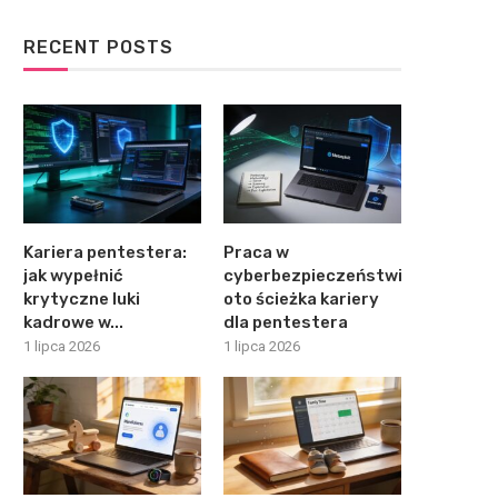
RECENT POSTS
Kariera pentestera:
Praca w
jak wypełnić
cyberbezpieczeństwie:
krytyczne luki
oto ścieżka kariery
kadrowe w...
dla pentestera
1 lipca 2026
1 lipca 2026