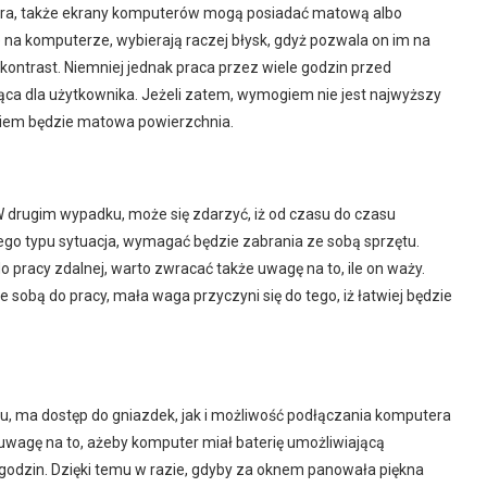
ora, także ekrany komputerów mogą posiadać matową albo
e na komputerze, wybierają raczej błysk, gdyż pozwala on im na
ntrast. Niemniej jednak praca przez wiele godzin przed
ąca dla użytkownika. Jeżeli zatem, wymogiem nie jest najwyższy
niem będzie matowa powierzchnia.
 drugim wypadku, może się zdarzyć, iż od czasu do czasu
Tego typu sytuacja, wymagać będzie zabrania ze sobą sprzętu.
 pracy zdalnej, warto zwracać także uwagę na to, ile on waży.
 sobą do pracy, mała waga przyczyni się do tego, iż łatwiej będzie
mu, ma dostęp do gniazdek, jak i możliwość podłączania komputera
uwagę na to, ażeby komputer miał baterię umożliwiającą
godzin. Dzięki temu w razie, gdyby za oknem panowała piękna