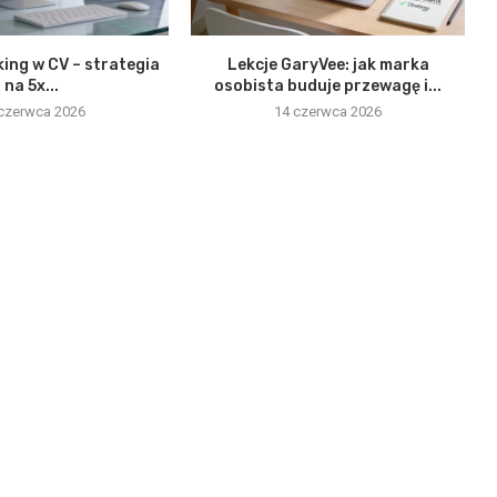
ing w CV – strategia
Lekcje GaryVee: jak marka
na 5x...
osobista buduje przewagę i...
czerwca 2026
14 czerwca 2026