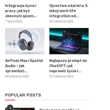
Integracja życia i
Ojcostwo a kariera: 5
pracy: jak być
lekcji work-life
obecnym ojcem...
integration od...
1 lipca 2026
30 czerwca 2026
AirPods Max i Spatial
Najlepszy prompt do
Audio – jak
ChatGPT: jak
sprawdzić...
naprawić życie i...
30 czerwca 2026
29 czerwca 2026
POPULAR POSTS
1