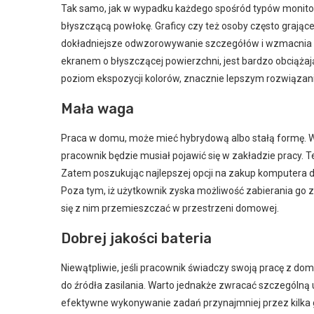
Tak samo, jak w wypadku każdego spośród typów monit
błyszczącą powłokę. Graficy czy też osoby często grając
dokładniejsze odwzorowywanie szczegółów i wzmacnia ko
ekranem o błyszczącej powierzchni, jest bardzo obciążaj
poziom ekspozycji kolorów, znacznie lepszym rozwiąza
Mała waga
Praca w domu, może mieć hybrydową albo stałą formę. W
pracownik będzie musiał pojawić się w zakładzie pracy. 
Zatem poszukując najlepszej opcji na zakup komputera do
Poza tym, iż użytkownik zyska możliwość zabierania go ze
się z nim przemieszczać w przestrzeni domowej.
Dobrej jakości bateria
Niewątpliwie, jeśli pracownik świadczy swoją pracę z do
do źródła zasilania. Warto jednakże zwracać szczególną 
efektywne wykonywanie zadań przynajmniej przez kilka 