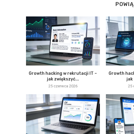
POWIĄ
Growth hacking w rekrutacji IT –
Growth hack
jak zwiększyć...
jak
25 czerwca 2026
25 