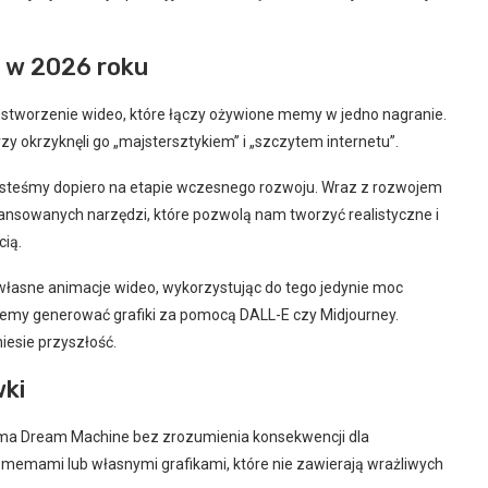
o w 2026 roku
 stworzenie wideo, które łączy ożywione memy w jedno nagranie.
y okrzyknęli go „majstersztykiem” i „szczytem internetu”.
jesteśmy dopiero na etapie wczesnego rozwoju. Wraz z rozwojem
ansowanych narzędzi, które pozwolą nam tworzyć realistyczne i
ią.
własne animacje wideo, wykorzystując do tego jedynie moc
żemy generować grafiki za pomocą DALL-E czy Midjourney.
esie przyszłość.
ki
ma Dream Machine bez zrozumienia konsekwencji dla
 memami lub własnymi grafikami, które nie zawierają wrażliwych