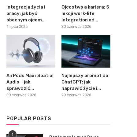
Integracja życia i
Ojcostwo a kariera: 5
pracy: jak być
lekcji work-life
obecnym ojcem...
integration od...
1 lipca 2026
30 czerwca 2026
AirPods Max i Spatial
Najlepszy prompt do
Audio – jak
ChatGPT: jak
sprawdzić...
naprawić życie i...
30 czerwca 2026
29 czerwca 2026
POPULAR POSTS
1