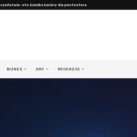
acy: jak być obecnym ojcem...
BIZNES
GRY
RECENZJE