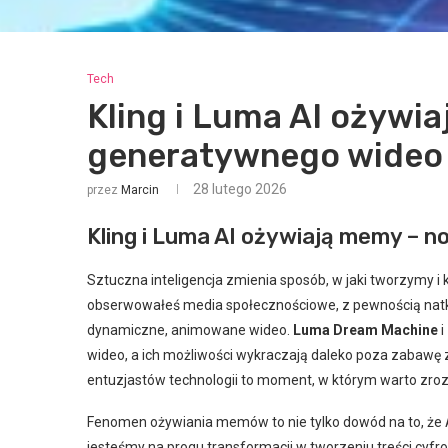
Tech
Kling i Luma AI ożywi
generatywnego wideo
28 lutego 2026
przez
Marcin
Kling i Luma AI ożywiają memy – 
Sztuczna inteligencja zmienia sposób, w jaki tworzymy i 
obserwowałeś media społecznościowe, z pewnością natkn
dynamiczne, animowane wideo.
Luma Dream Machine
i
wideo, a ich możliwości wykraczają daleko poza zabawę z
entuzjastów technologii to moment, w którym warto zrozum
Fenomen ożywiania memów to nie tylko dowód na to, że A
jesteśmy na progu transformacji w tworzeniu treści cyfr