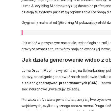
Luma AI czy Kling AI demokratyzują dostęp do profesjonaln
działają te systemy, jakie mają ograniczenia i co mogą dl
Oryginalny materiał od @Evolving AI, pokazujący efekt dz
Jak widać w powyższym materiale, technologia potrafi j
praktyce oznacza to, że twórcy mają do dyspozycji nowe,
Jak działa generowanie wideo z 
Luma Dream Machine
wyróżnia się na tle konkurencji j
obrazy, a następnie generować na ich podstawie krótkie
sieciach generatywno-przeciwstawnych (GAN)
– zaawa
sieci neuronowe „rywalizują” ze sobą.
Pierwsza sieć, zwana
generatorem
, uczy się tworzyć no
wejściowych, czyli statycznego obrazu mema. Druga sieć