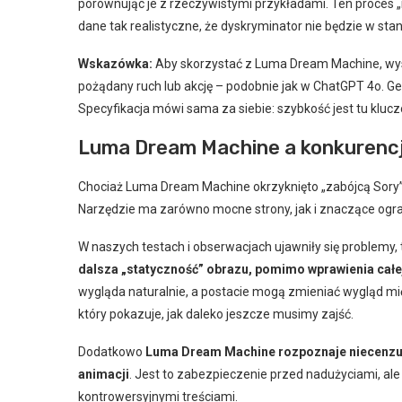
porównując je z rzeczywistymi przykładami. Ten proces „
dane tak realistyczne, że dyskryminator nie będzie w sta
Wskazówka:
Aby skorzystać z Luma Dream Machine, wys
pożądany ruch lub akcję – podobnie jak w ChatGPT 4o. G
Specyfikacja mówi sama za siebie: szybkość jest tu klu
Luma Dream Machine a konkurencja
Chociaż Luma Dream Machine okrzyknięto „zabójcą Sory” 
Narzędzie ma zarówno mocne strony, jak i znaczące ogra
W naszych testach i obserwacjach ujawniły się problemy, 
dalsza „statyczność” obrazu, pomimo wprawienia całej 
wygląda naturalnie, a postacie mogą zmieniać wygląd międ
który pokazuje, jak daleko jeszcze musimy zajść.
Dodatkowo
Luma Dream Machine rozpoznaje niecenzura
animacji
. Jest to zabezpieczenie przed nadużyciami, al
kontrowersyjnymi treściami.