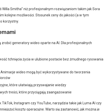
etti Willa Smitha” niż profesjonalnym rozwiązaniom takim jak Sora
nim kolejne możliwości. Stosunek ceny do jakości (a w tym
o korzystny.
memami
robić generatory wideo oparte na AI. Dla profesjonalnych
wość tchnięcia życia w ulubione postacie bez żmudnego rysowania
Animacje wideo mogą być wykorzystywane do tworzenia
biorców
yjne, które ułatwiają przyswajanie wiedzy
wych treści, które przyciągają zaangażowanie
k TikTok, Instagram czy YouTube, narzędzia takie jak Luma AI czy
mniejszyć koszty operacyjne. Warto się zastanowić, jak można je