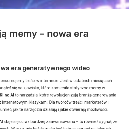
ają memy – nowa era
nowa era generatywnego wideo
konsumujemy treści w internecie. Jeśli w ostatnich miesiącach
ąłeś się na zjawisko, które zamieniło statyczne memy w
Kling AI
to narzędzia, które rewolucjonizują branżę generowania
 internetowymi klasykami. Dla twórców treści, marketerów i
ieć, jak te narzędzia działają i jakie otwierają możliwości.
I staje się coraz bardziej zaawansowana – to również sygnał, że
owych. W erze, gdy każdy może być twórcą, narzędzia takie jak