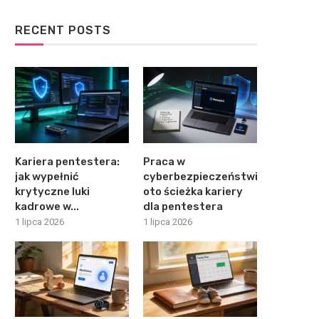
RECENT POSTS
Kariera pentestera:
Praca w
jak wypełnić
cyberbezpieczeństwie:
krytyczne luki
oto ścieżka kariery
kadrowe w...
dla pentestera
1 lipca 2026
1 lipca 2026