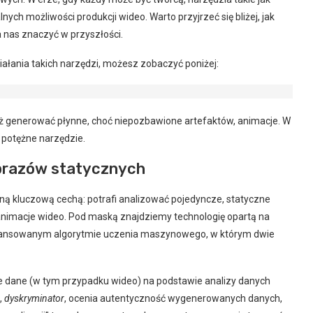
ych możliwości produkcji wideo. Warto przyjrzeć się bliżej, jak
a nas znaczyć w przyszłości.
iałania takich narzędzi, możesz zobaczyć poniżej:
uż generować płynne, choć niepozbawione artefaktów, animacje. W
 potężne narzędzie.
obrazów statycznych
edną kluczową cechą: potrafi analizować pojedyncze, statyczne
 animacje wideo. Pod maską znajdziemy technologię opartą na
nsowanym algorytmie uczenia maszynowego, w którym dwie
we dane (w tym przypadku wideo) na podstawie analizy danych
,
dyskryminator
, ocenia autentyczność wygenerowanych danych,