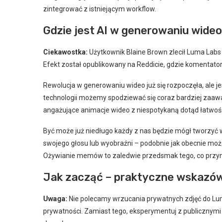
zintegrować z istniejącym workflow.
Gdzie jest AI w generowaniu wide
Ciekawostka:
Użytkownik Blaine Brown zlecił Luma Labs
Efekt został opublikowany na Reddicie, gdzie komentatorz
Rewolucja w generowaniu wideo już się rozpoczęła, ale 
technologii możemy spodziewać się coraz bardziej zaaw
angażujące animacje wideo z niespotykaną dotąd łatwośc
Być może już niedługo każdy z nas będzie mógł tworzyć 
swojego głosu lub wyobraźni – podobnie jak obecnie mo
Ożywianie memów to zaledwie przedsmak tego, co przyni
Jak zacząć – praktyczne wskazów
Uwaga:
Nie polecamy wrzucania prywatnych zdjęć do Lu
prywatności. Zamiast tego, eksperymentuj z publicznymi