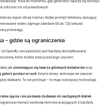
rywalizacji” trwa do momentu, gdy generator nauczy się tworzyć
nie odróżnić ich od prawdziwych.
tarczy wgrać obraz mema i dodać prompt tekstowy opisujący
enerowanie wideo zajmuje zaledwie 60 do 120 sekund.
czową przewagą.
 – gdzie są ograniczenia
od OpenAI, rzeczywistość jest bardziej skomplikowana.
niczenia, które trzeba znać przed jego użyciem.
takie jak
zmieniające się twarze głównych bohaterów
oraz
galerii postaci w ruch
. Innymi słowy: animacja nie zawsze
zy klatkami. To nie jest błąd – to etap rozwojowy technologii,
lne ujęcia i nie pozwala dodawać im następnych klatek
e ogranicza również swobodę twórców pracujących z bardziej