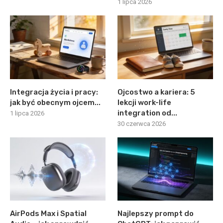
1 lipca 2026
Integracja życia i pracy:
Ojcostwo a kariera: 5
jak być obecnym ojcem...
lekcji work-life
integration od...
1 lipca 2026
30 czerwca 2026
AirPods Max i Spatial
Najlepszy prompt do