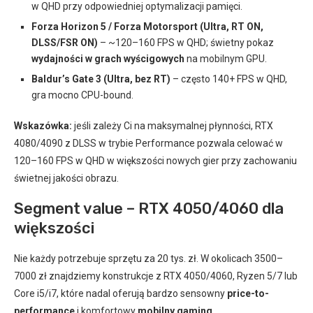
w QHD przy odpowiedniej optymalizacji pamięci.
Forza Horizon 5 / Forza Motorsport (Ultra, RT ON,
DLSS/FSR ON)
– ~120–160 FPS w QHD; świetny pokaz
wydajności w grach wyścigowych
na mobilnym GPU.
Baldur’s Gate 3 (Ultra, bez RT)
– często 140+ FPS w QHD,
gra mocno CPU-bound.
Wskazówka:
jeśli zależy Ci na maksymalnej płynności, RTX
4080/4090 z DLSS w trybie Performance pozwala celować w
120–160 FPS w QHD w większości nowych gier przy zachowaniu
świetnej jakości obrazu.
Segment value – RTX 4050/4060 dla
większości
Nie każdy potrzebuje sprzętu za 20 tys. zł. W okolicach 3500–
7000 zł znajdziemy konstrukcje z RTX 4050/4060, Ryzen 5/7 lub
Core i5/i7, które nadal oferują bardzo sensowny
price-to-
performance
i komfortowy
mobilny gaming
.