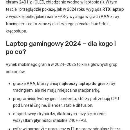
ekrany 240 Hz i OLED, chłodzenie wodne w laptopie (!). W tym
teście i przeglądzie pokażę, jak w 2024 roku wygląda
RTX laptop
z wysokiej półki, jakie realne FPS-y wyciąga w grach AAA z ray
tracingiem i co to znaczy dla Twojego plecaka, budżetu i…
kręgosłupa.
Laptop gamingowy 2024 – dla kogo i
po co?
Rynek mobilnego grania w 2024–2025 to kilka głównych grup
odbiorców:
gracze AAA, którzy chcą
najlepszy laptop do gier
z ray
tracingiem, ale nie mają miejsca na stacjonarkę,
programiści, twórcy gier i contentu, którzy potrzebują GPU
pod Unreal Engine, Blender, stable diffusion,
e-sportowcy i tryhardzi, dla których liczy się przede
wszystkim
płynność
i stabilne 240+ FPS,
cyfrowi nomadzi – pracujesz w IT, po pracy odpalasz Forzę,