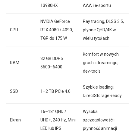
13980HX
AAA i e-sportu
NVIDIA GeForce
Ray tracing, DLSS 3.5,
GPU
RTX 4080 / 4090,
płynne QHD/4K w
TGP do 175 W
wielu tytułach
Komfort w nowych
32 GB DDR5
RAM
grach, streamingu,
5600–6400
dev-tools
Szybkie loadingi,
SSD
1–2 TB PCIe 4.0
DirectStorage-ready
16–18” QHD /
Wysoka
Ekran
UHD+, 240 Hz, Mini
szczegółowość i
LED lub IPS
płynność animacji