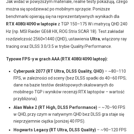
Jak widać w powyższym materiale, realne testy pokazują, czego
można się spodziewać po mobilnym sprzęcie. Poniższe
benchmarki opierają się na reprezentatywnych wynikach dla
RTX 4080/4090 w laptopie
z TGP 150–175 W i matrycą QHD 240
Hz (np. MSI Raider GE68 HX, ROG Strix SCAR 18). Test zakładał
rozdzielczość 2560×1440 (QHD), ustawienia
Ultra
, włączony ray
tracing oraz DLSS 3.0/3.5 w trybie Quality/Performance.
Typowe FPS-y w grach AAA (RTX 4080/4090 laptop):
Cyberpunk 2077 (RT Ultra, DLSS Quality, QHD)
– ~80–110
FPS, w zależności od sceny (bez DLSS spadki do 40–60 FPS;
dane na bazie testów desktopowych skalowanych do
mobilnego TGP i wyników recenzji RTX laptopów – wartość
przybliżona).
Alan Wake 2 (RT High, DLSS Performance)
– ~70–90 FPS
w QHD, przy czym w natywnym QHD bez DLSS gra staje się
nieprzyjemnie ciężka (poniżej 40 FPS).
Hogwarts Legacy (RT Ultra, DLSS Quality)
– ~90–120 FPS