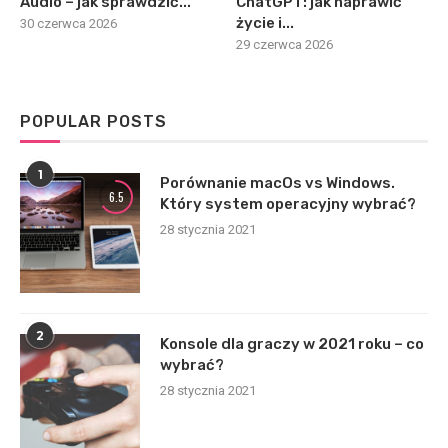
Audio – jak sprawdzić...
ChatGPT: jak naprawić
życie i...
30 czerwca 2026
29 czerwca 2026
POPULAR POSTS
1
Porównanie macOs vs Windows.
6.5
Który system operacyjny wybrać?
28 stycznia 2021
2
Konsole dla graczy w 2021 roku – co
wybrać?
28 stycznia 2021