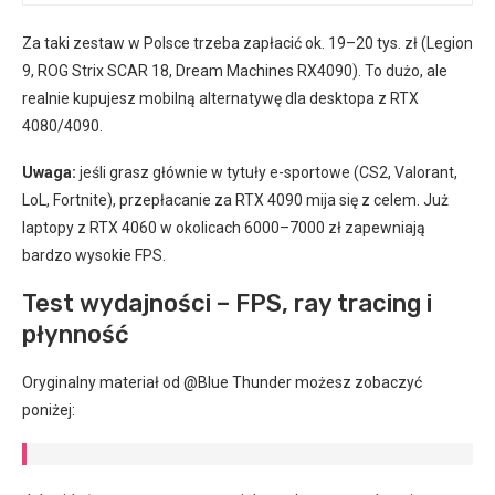
Za taki zestaw w Polsce trzeba zapłacić ok. 19–20 tys. zł (Legion
9, ROG Strix SCAR 18, Dream Machines RX4090). To dużo, ale
realnie kupujesz mobilną alternatywę dla desktopa z RTX
4080/4090.
Uwaga:
jeśli grasz głównie w tytuły e-sportowe (CS2, Valorant,
LoL, Fortnite), przepłacanie za RTX 4090 mija się z celem. Już
laptopy z RTX 4060 w okolicach 6000–7000 zł zapewniają
bardzo wysokie FPS.
Test wydajności – FPS, ray tracing i
płynność
Oryginalny materiał od @Blue Thunder możesz zobaczyć
poniżej: