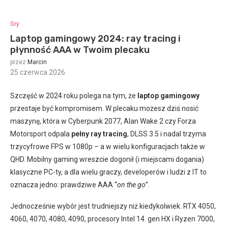
Gry
Laptop gamingowy 2024: ray tracing i
płynność AAA w Twoim plecaku
przez
Marcin
25 czerwca 2026
:
Szczęść w 2024 roku polega na tym, że
laptop gamingowy
przestaje być kompromisem. W plecaku możesz dziś nosić
maszynę, która w Cyberpunk 2077, Alan Wake 2 czy Forza
Motorsport odpala
pełny ray tracing
, DLSS 3.5 i nadal trzyma
trzycyfrowe FPS w 1080p – a w wielu konfiguracjach także w
QHD. Mobilny gaming wreszcie dogonił (i miejscami dogania)
klasyczne PC-ty, a dla wielu graczy, developerów i ludzi z IT to
oznacza jedno: prawdziwe AAA “
on the go
”.
Jednocześnie wybór jest trudniejszy niż kiedykolwiek. RTX 4050,
4060, 4070, 4080, 4090, procesory Intel 14. gen HX i Ryzen 7000,