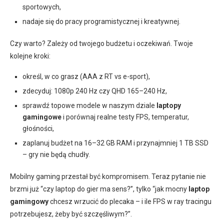
sportowych,
nadaje się do pracy programistycznej i kreatywnej.
Czy warto? Zależy od twojego budżetu i oczekiwań. Twoje
kolejne kroki:
określ, w co grasz (AAA z RT vs e-sport),
zdecyduj: 1080p 240 Hz czy QHD 165–240 Hz,
sprawdź topowe modele w naszym dziale
laptopy
gamingowe
i porównaj realne testy FPS, temperatur,
głośności,
zaplanuj budżet na 16–32 GB RAM i przynajmniej 1 TB SSD
– gry nie będą chudły.
Mobilny gaming przestał być kompromisem. Teraz pytanie nie
brzmi już “czy laptop do gier ma sens?”, tylko “jak mocny
laptop
gamingowy
chcesz wrzucić do plecaka – i ile FPS w ray tracingu
potrzebujesz, żeby być szczęśliwym?”.