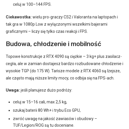
celuj w 100–144 FPS.
Ciekawostka:
wielu pro-graczy CS2 i Valoranta na laptopach i
tak gra w 1080p Low z wyłączonymi wszelkimi bajerami
graficznymi – liczy się tylko czas reakcji i FPS.
Budowa, chłodzenie i mobilność
Topowe konstrukcje z RTX 4090 są ciężkie – 3 kg+ plus zasilacz-
cegła, ale w zamian dostajesz bardzo rozbudowane chłodzenie i
wysokie TGP (do 175 W). Tańsze modele z RTX 4060 są lżejsze,
ale często mają niższe limity mocy, co odbija się na FPS-ach.
Uwaga:
jeśli planujesz dużo podróży:
celuj w 15–16 cali, max 2,5 kg,
szukaj baterii 80 Wh+ i trybu Eco GPU,
zwróć uwagę na jakość zawiasów i obudowy –
TUF/Legion/ROG są tu doceniane.