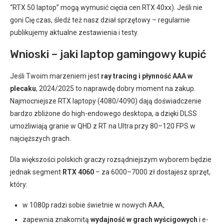
“RTX 50 laptop” mogą wymusić cięcia cen RTX 40xx). Jeśli nie
goni Cię czas, śledź też nasz dział sprzętowy – regularnie
publikujemy aktualne zestawienia i testy.
Wnioski – jaki laptop gamingowy kupić
Jeśli Twoim marzeniem jest
ray tracing i płynność AAA w
plecaku
, 2024/2025 to naprawdę dobry moment na zakup.
Najmocniejsze RTX laptopy (4080/4090) dają doświadczenie
bardzo zbliżone do high-endowego desktopa, a dzięki DLSS
umożliwiają granie w QHD z RT na Ultra przy 80–120 FPS w
najcięższych grach.
Dla większości polskich graczy rozsądniejszym wyborem będzie
jednak segment
RTX 4060
– za 6000–7000 zł dostajesz sprzęt,
który:
w 1080p radzi sobie świetnie w nowych AAA,
zapewnia znakomitą
wydajność w grach wyścigowych
i e-