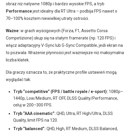
obraz niż natywne 1080p i bardzo wysokie FPS, a tryb
Performance
jest idealny dla RT Ultra – podbija FPS nawet o
70–100% kosztem niewielkiej utraty ostrości.
Ważne:
w grach wyścigowych (Forza, F1, Assetto Corsa
Competizione) skup się na stałym framerate (np. 120 FPS) i
włącz adaptacyjny V-Sync lub G-Sync Compatible, jeśli ekran na
to pozwala. Wrażenie płynności jest ważniejsze niż maksymalna
liczba klatek.
Dla graczy oznacza to, że praktyczne profile ustawień mogą
wyglądać tak:
Tryb “competitive” (FPS / battle royale / e-sport):
1080p–
1440p, Low/Medium, RT OFF, DLSS Quality/Performance,
celuj w 200–300 FPS.
Tryb “AAA cinematic”:
QHD, Ultra, RT High/Ultra, DLSS
Quality, limit FPS na 120.
Tryb “balanced”:
QHD, High, RT Medium, DLSS Balanced,