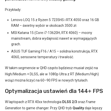
Przykłady:
Lenovo LOQ 15 z Ryzen 5 7235HS i RTX 4050 oraz 16 GB
RAM – świetny wybór w okolicach 3500 zł.
MSI Katana 15 (Core i7-13620H, RTX 4060) – mocny
mainstream, dobra wydajność nawet w wymagających
grach.
ASUS TUF Gaming F16 / A15 – solidna konstrukcja, RTX
4060, sensowne temperatury i trwałość.
W takim segmencie w QHD często będziesz musiał zejść na
High/Medium + DLSS, ale w 1080p Ultra z RT (Medium/High)
wciąż można liczyć na 60–90 FPS w nowych tytułach.
Optymalizacja ustawień dla 144+ FPS
W laptopach z RTX 40xx technologia
DLSS 2/3
oraz
Frame
Generation
to game changer. Przy QHD tryb
Quality
daje lepszy