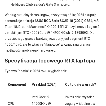
Helldivers 2 lub Baldur’s Gate 3 w hotelu.
Według aktualnych rankingów, szczytową półkę 2024 okupują
konstrukcje pokroju
ASUS ROG Strix SCAR 18 (2024) G834
, MSI
Titan 18, Dream Machines RX4090-17PL31 czy Lenovo Legion 9
z mobilnym RTX 4090 i Core i9-14900HX lub i9-13980HX. Dla
przeciętnego gracza bardziej rozsądny jest segment RTX
4060/4070, ale to właśnie “flagowce” wyznaczają granice
możliwości mobilnego hardware’u.
Specyfikacja topowego RTX laptopa
Typowa “bestia” z 2024 roku wygląda tak:
Komponent
Przykład (2024)
Co to daje w grach?
Intel Core i9-
24 rdzenie, wysokie
CPU
14900HX / i9-
zegary – idealne dla