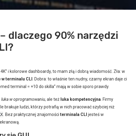
 – dlaczego 90% narzędzi
LI?
 4K” i kolorowe dashboardy, to mam złą i dobrą wiadomość. Zła: w
 w terminalu CLI
. Dobra: to właśnie ten nudny, czarny ekran daje ci
d terminal = +10 do skilla” mają w sobie sporo prawdy.
o
luka w oprogramowaniu
, ale też
luka kompetencyjna
. Firmy
ale brakuje ludzi, którzy potrafią w nich pracować szybciej niż
XX
. Bez praktycznej znajomości
terminala CLI
jesteś w
ą ekranową.
zy się GUI