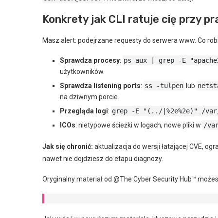
Konkrety jak CLI ratuje cię przy 
Masz alert: podejrzane requesty do serwera www. Co robi k
Sprawdza procesy
:
ps aux | grep -E "apache
użytkowników.
Sprawdza listening ports
:
ss -tulpen
lub
netst
na dziwnym porcie.
Przegląda logi
:
grep -E "(../|%2e%2e)" /var
ICOs
: nietypowe ścieżki w logach, nowe pliki w
/va
Jak się chronić:
aktualizacja do wersji łatającej CVE, og
nawet nie dojdziesz do etapu diagnozy.
Oryginalny materiał od @The Cyber Security Hub™ możes