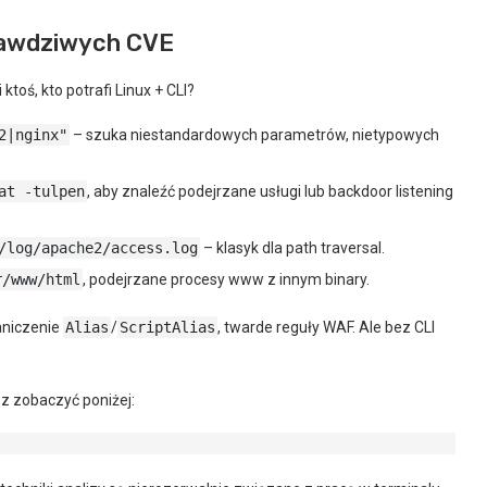
prawdziwych CVE
toś, kto potrafi Linux + CLI?
2|nginx"
– szuka niestandardowych parametrów, nietypowych
at -tulpen
, aby znaleźć podejrzane usługi lub backdoor listening
/log/apache2/access.log
– klasyk dla path traversal.
r/www/html
, podejrzane procesy www z innym binary.
raniczenie
Alias
/
ScriptAlias
, twarde reguły WAF. Ale bez CLI
z zobaczyć poniżej: