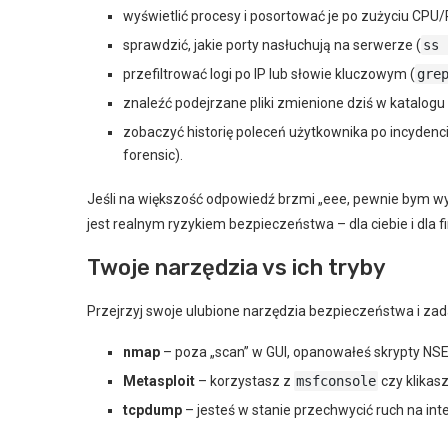
wyświetlić procesy i posortować je po zużyciu CPU
sprawdzić, jakie porty nasłuchują na serwerze (
ss 
przefiltrować logi po IP lub słowie kluczowym (
gre
znaleźć podejrzane pliki zmienione dziś w katalogu a
zobaczyć historię poleceń użytkownika po incydenci
forensic).
Jeśli na większość odpowiedź brzmi „eee, pewnie bym wyk
jest realnym ryzykiem bezpieczeństwa – dla ciebie i dla f
Twoje narzędzia vs ich tryby
Przejrzyj swoje ulubione narzędzia bezpieczeństwa i zada
nmap
– poza „scan” w GUI, opanowałeś skrypty NS
Metasploit
– korzystasz z
msfconsole
czy klikas
tcpdump
– jesteś w stanie przechwycić ruch na int