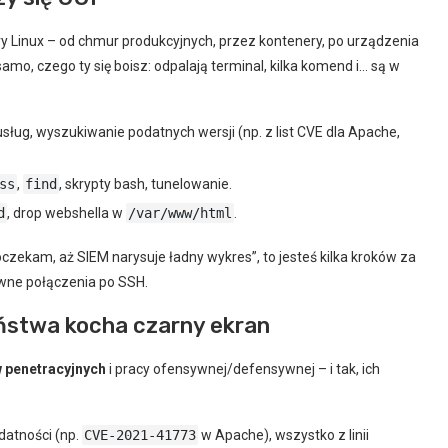
y Linux – od chmur produkcyjnych, przez kontenery, po urządzenia
amo, czego ty się boisz: odpalają terminal, kilka komend i… są w
sług, wyszukiwanie podatnych wersji (np. z list CVE dla Apache,
ss
,
find
, skrypty bash, tunelowanie.
d
, drop webshella w
/var/www/html
.
oczekam, aż SIEM narysuje ładny wykres”, to jesteś kilka kroków za
tywne połączenia po SSH.
ństwa kocha czarny ekran
 penetracyjnych
i pracy ofensywnej/defensywnej – i tak, ich
odatności (np.
CVE-2021-41773
w Apache), wszystko z linii