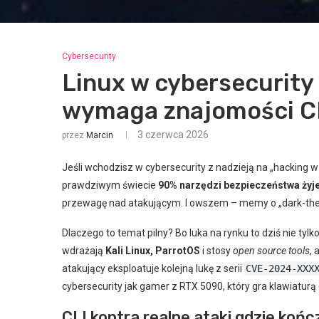
Cybersecurity
Linux w cybersecurity
wymaga znajomości C
3 czerwca 2026
przez
Marcin
Jeśli wchodzisz w cybersecurity z nadzieją na „hacking w
prawdziwym świecie
90% narzędzi bezpieczeństwa żyje
przewagę nad atakującym. I owszem – memy o „dark-theme
Dlaczego to temat pilny? Bo luka na rynku to dziś nie tylk
wdrażają
Kali Linux, ParrotOS
i stosy
open source tools
, 
atakujący eksploatuje kolejną lukę z serii
CVE-2024-XXX
cybersecurity jak gamer z RTX 5090, który gra klawiatur
CLI kontra realne ataki gdzie końc