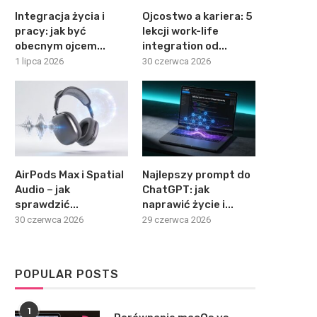
Integracja życia i
Ojcostwo a kariera: 5
pracy: jak być
lekcji work-life
obecnym ojcem...
integration od...
1 lipca 2026
30 czerwca 2026
AirPods Max i Spatial
Najlepszy prompt do
Audio – jak
ChatGPT: jak
sprawdzić...
naprawić życie i...
30 czerwca 2026
29 czerwca 2026
POPULAR POSTS
1