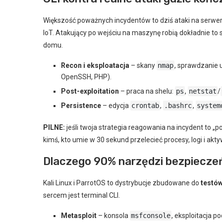
Większość poważnych incydentów to dziś ataki na serwer
IoT. Atakujący po wejściu na maszynę robią dokładnie to s
domu.
Recon i eksploatacja
– skany
nmap
, sprawdzanie u
OpenSSH, PHP).
Post-exploitation
– praca na shelu:
ps
,
netstat
/
Persistence
– edycja
crontab
,
.bashrc
,
system
PILNE:
jeśli twoja strategia reagowania na incydent to „p
kimś, kto umie w 30 sekund przelecieć procesy, logi i ak
Dlaczego 90% narzędzi bezpiecze
Kali Linux i ParrotOS to dystrybucje zbudowane do
testów
sercem jest terminal CLI.
Metasploit
– konsola
msfconsole
, eksploitacja p