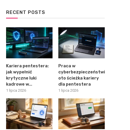
RECENT POSTS
Kariera pentestera:
Praca w
jak wypełnić
cyberbezpieczeństwie:
krytyczne luki
oto ścieżka kariery
kadrowe w...
dla pentestera
1 lipca 2026
1 lipca 2026