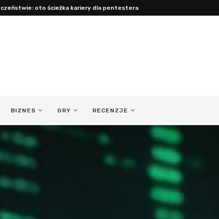
acy: jak być obecnym ojcem...
BIZNES
GRY
RECENZJE