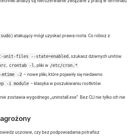
echniki analizy są nierozerwalnie związane z pracą w terminalu.
sudo
) atakujący mógł uzyskać prawa roota. Co robisz z
t-unit-files --state=enabled
, szukasz dziwnych unitów.
hrc
,
crontab -l
, pliki w
/etc/cron.*
.
-mtime -2
– nowe pliki, które pojawiły się niedawno.
ep -i module
– klasyka w poszukiwaniu rootkitów.
ie zostawia wygodnego „uninstall.exe”. Bez CLI nie tylko ich nie
zagrożony
powiedz uczciwie, czy bez podpowiadania potrafisz: