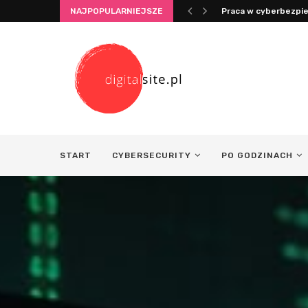
NAJPOPULARNIEJSZE
Integracja życia i pr
START
CYBERSECURITY
PO GODZINACH