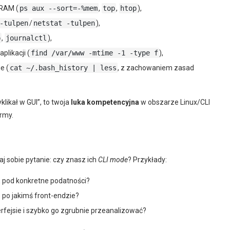
/RAM (
ps aux --sort=-%mem
,
top
,
htop
),
-tulpen
/
netstat -tulpen
),
p
,
journalctl
),
plikacji (
find /var/www -mtime -1 -type f
),
e (
cat ~/.bash_history | less
, z zachowaniem zasad
likał w GUI”, to twoja
luka kompetencyjna
w obszarze Linux/CLI
irmy.
j sobie pytanie: czy znasz ich
CLI mode
? Przykłady:
E pod konkretne podatności?
z po jakimś front-endzie?
erfejsie i szybko go zgrubnie przeanalizować?