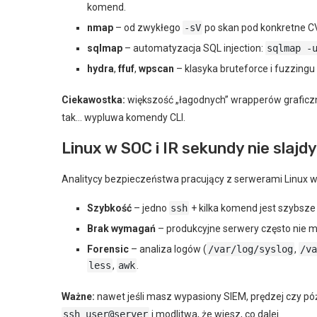
komend.
nmap
– od zwykłego
-sV
po skan pod konkretne CVE
sqlmap
– automatyzacja SQL injection:
sqlmap -
hydra
,
ffuf
,
wpscan
– klasyka bruteforce i fuzzingu
Ciekawostka:
większość „łagodnych” wrapperów graficzn
tak… wypluwa komendy CLI.
Linux w SOC i IR sekundy nie slajdy
Analitycy bezpieczeństwa pracujący z serwerami Linux w
Szybkość
– jedno
ssh
+ kilka komend jest szybsze
Brak wymagań
– produkcyjne serwery często nie m
Forensic
– analiza logów (
/var/log/syslog
,
/va
less
,
awk
.
Ważne:
nawet jeśli masz wypasiony SIEM, prędzej czy pó
ssh user@server
i modlitwa, że wiesz, co dalej.