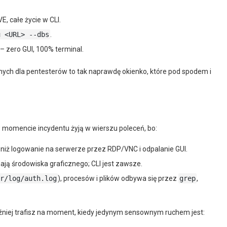
, całe życie w CLI.
u <URL> --dbs
.
 – zero GUI, 100% terminal.
ych dla pentesterów to tak naprawdę okienko, które pod spodem i
 momencie incydentu żyją w wierszu poleceń, bo:
 niż logowanie na serwerze przez RDP/VNC i odpalanie GUI.
ają środowiska graficznego; CLI jest zawsze.
r/log/auth.log
), procesów i plików odbywa się przez
grep
,
źniej trafisz na moment, kiedy jedynym sensownym ruchem jest: