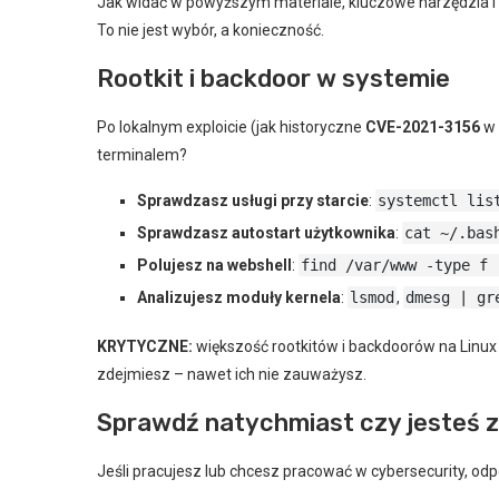
Jak widać w powyższym materiale, kluczowe narzędzia i t
To nie jest wybór, a konieczność.
Rootkit i backdoor w systemie
Po lokalnym exploicie (jak historyczne
CVE-2021-3156
w
terminalem?
Sprawdzasz usługi przy starcie
:
systemctl lis
Sprawdzasz autostart użytkownika
:
cat ~/.bas
Polujesz na webshell
:
find /var/www -type f 
Analizujesz moduły kernela
:
lsmod
,
dmesg | gr
KRYTYCZNE:
większość rootkitów i backdoorów na Linux n
zdejmiesz – nawet ich nie zauważysz.
Sprawdź natychmiast czy jesteś 
Jeśli pracujesz lub chcesz pracować w cybersecurity, od