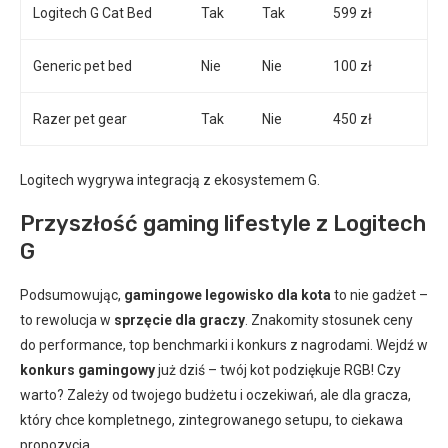
Logitech G Cat Bed
Tak
Tak
599 zł
Generic pet bed
Nie
Nie
100 zł
Razer pet gear
Tak
Nie
450 zł
Logitech wygrywa integracją z ekosystemem G.
Przyszłość gaming lifestyle z Logitech
G
Podsumowując,
gamingowe legowisko dla kota
to nie gadżet –
to rewolucja w
sprzęcie dla graczy
. Znakomity stosunek ceny
do performance, top benchmarki i konkurs z nagrodami. Wejdź w
konkurs gamingowy
już dziś – twój kot podziękuje RGB! Czy
warto? Zależy od twojego budżetu i oczekiwań, ale dla gracza,
który chce kompletnego, zintegrowanego setupu, to ciekawa
propozycja.