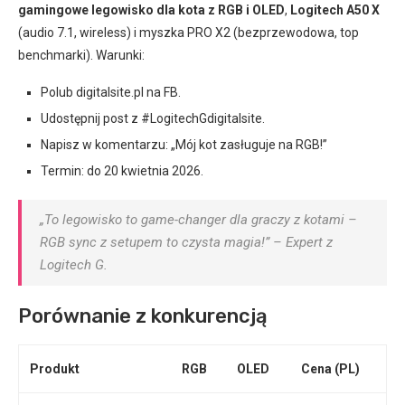
gamingowe legowisko dla kota z RGB i OLED
,
Logitech A50 X
(audio 7.1, wireless) i myszka PRO X2 (bezprzewodowa, top
benchmarki). Warunki:
Polub digitalsite.pl na FB.
Udostępnij post z #LogitechGdigitalsite.
Napisz w komentarzu: „Mój kot zasługuje na RGB!”
Termin: do 20 kwietnia 2026.
„To legowisko to game-changer dla graczy z kotami –
RGB sync z setupem to czysta magia!” – Expert z
Logitech G.
Porównanie z konkurencją
Produkt
RGB
OLED
Cena (PL)