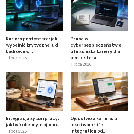
Kariera pentestera: jak
Praca w
wypełnić krytyczne luki
cyberbezpieczeństwie:
kadrowe w...
oto ścieżka kariery dla
pentestera
1 lipca 2026
1 lipca 2026
Integracja życia i pracy:
Ojcostwo a kariera: 5
jak być obecnym ojcem...
lekcji work-life
integration od...
1 lipca 2026