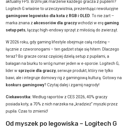
aktualny FPS. Brzmi jak marzenie każdego gracza z pupilem?
Logitech G właśnie to urzeczywistnia, prezentując rewolucyjne
gamingowe legowisko dla kota z RGB i OLED
. To nie żart –
marka znana z
akcesoriów dla graczy
wchodzi w erę
gaming
setup pets
, łącząc high-endowy sprzęt z miłością do zwierząt.
W 2026 roku, gdy gaming lifestyle obejmuje całą rodzinę –
łącznie z czworonogami – ten gadżet staje się hitem. Dlaczego
teraz? Bo gracze coraz częściej dzielą setup z pupilami, a
bałagan na biurku to wróg numer jeden w e-sporcie. Logitech G,
lider w
sprzęcie dla graczy
, serwuje produkt, który nie tylko
bawi, ale i integruje domowy rig z gamingową kulturą. Gotowy na
konkurs gamingowy
? Czytaj dalej i zgarnij nagrody!
Ciekawostka:
Według raportów z CES 2026, 40% graczy
posiada koty, a 70% z nich narzeka na „kradzież” myszki przez
pupila. Czas to zmienić!
Od myszek po legowiska – Logitech G