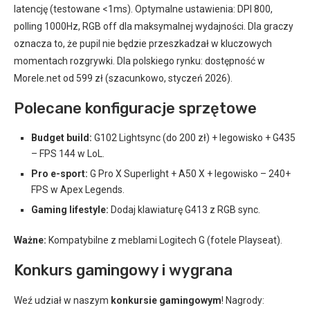
latencję (testowane <1ms). Optymalne ustawienia: DPI 800,
polling 1000Hz, RGB off dla maksymalnej wydajności. Dla graczy
oznacza to, że pupil nie będzie przeszkadzał w kluczowych
momentach rozgrywki. Dla polskiego rynku: dostępność w
Morele.net od 599 zł (szacunkowo, styczeń 2026).
Polecane konfiguracje sprzętowe
Budget build:
G102 Lightsync (do 200 zł) + legowisko + G435
– FPS 144 w LoL.
Pro e-sport:
G Pro X Superlight + A50 X + legowisko – 240+
FPS w Apex Legends.
Gaming lifestyle:
Dodaj klawiaturę G413 z RGB sync.
Ważne:
Kompatybilne z meblami Logitech G (fotele Playseat).
Konkurs gamingowy i wygrana
Weź udział w naszym
konkursie gamingowym
! Nagrody: