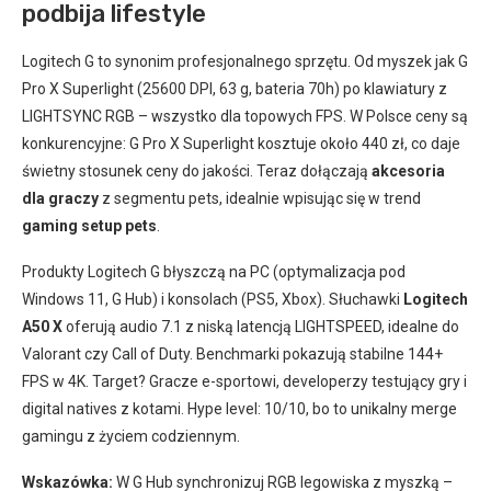
podbija lifestyle
Logitech G to synonim profesjonalnego sprzętu. Od myszek jak G
Pro X Superlight (25600 DPI, 63 g, bateria 70h) po klawiatury z
LIGHTSYNC RGB – wszystko dla topowych FPS. W Polsce ceny są
konkurencyjne: G Pro X Superlight kosztuje około 440 zł, co daje
świetny stosunek ceny do jakości. Teraz dołączają
akcesoria
dla graczy
z segmentu pets, idealnie wpisując się w trend
gaming setup pets
.
Produkty Logitech G błyszczą na PC (optymalizacja pod
Windows 11, G Hub) i konsolach (PS5, Xbox). Słuchawki
Logitech
A50 X
oferują audio 7.1 z niską latencją LIGHTSPEED, idealne do
Valorant czy Call of Duty. Benchmarki pokazują stabilne 144+
FPS w 4K. Target? Gracze e-sportowi, developerzy testujący gry i
digital natives z kotami. Hype level: 10/10, bo to unikalny merge
gamingu z życiem codziennym.
Wskazówka:
W G Hub synchronizuj RGB legowiska z myszką –