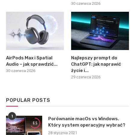
30 czerwca 2026
AirPods Max i Spatial
Najlepszy prompt do
Audio – jak sprawdzić...
ChatGPT: jak naprawić
życie i...
30 czerwca 2026
29 czerwca 2026
POPULAR POSTS
1
Porównanie macOs vs Windows.
6.5
Który system operacyjny wybrać?
28 stycznia 2021