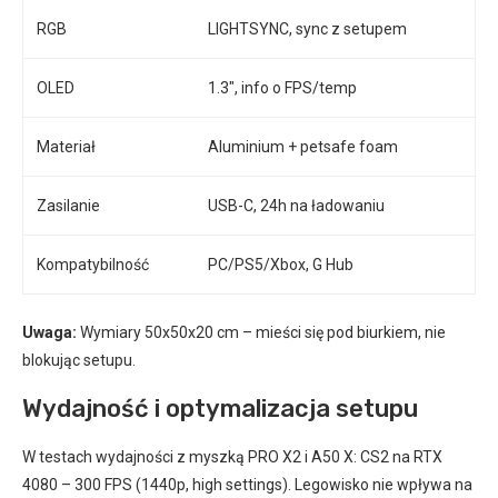
RGB
LIGHTSYNC, sync z setupem
OLED
1.3″, info o FPS/temp
Materiał
Aluminium + petsafe foam
Zasilanie
USB-C, 24h na ładowaniu
Kompatybilność
PC/PS5/Xbox, G Hub
Uwaga:
Wymiary 50x50x20 cm – mieści się pod biurkiem, nie
blokując setupu.
Wydajność i optymalizacja setupu
W testach wydajności z myszką PRO X2 i A50 X: CS2 na RTX
4080 – 300 FPS (1440p, high settings). Legowisko nie wpływa na