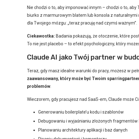
Nie chodzi o to, aby imponować innym – chodzi o to, aby 
biurko z marmurowym blatem lub konsola z naturalnymi ma
dla Twojego mózgu: „teraz pracuję nad czymś ważnym”.
Ciekawostka:
Badania pokazują, że otoczenie, które pos
To nie jest placebo – to efekt psychologiczny, który moż
Claude AI jako Twój partner w bu
Teraz, gdy masz idealne warunki do pracy, możesz w peł
zaawansowany, który może być Twoim sparringpartnere
problemów
.
Wieczorem, gdy pracujesz nad SaaS-em, Claude może C
Generowaniu boilerplate’u kodu i szablonów
Debugowaniu i wyjaśnianiu złożonych fragmentów
Planowaniu architektury aplikacji i baz danych