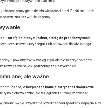
kszyć Twoją produktywność o 30-40%.
ość sesji pracy głębokiej dla większości ludzi. Po 90 minutach
, a potem możesz wrócić do pracy.
owywanie
ze – strefę do pracy z kodem, strefę do przechowywania
przestrzeń, możesz użyć regału lub parawanu do wizualnego
gopisy – powinny być w zasięgu ręki, ale nie tworzyć bałaganu.
m rozwiązaniem, jeśli potrzebujesz elastyczności.
omniane, ale ważne
 kodem.
Zadbaj o bezpieczne kable elektryczne i dodatkowe
nie tylko niebezpieczne, ale też ogranicza Twoją mobilność.
y chronić swoje urządzenia przed nagłymi spadkami napięcia. Gdy