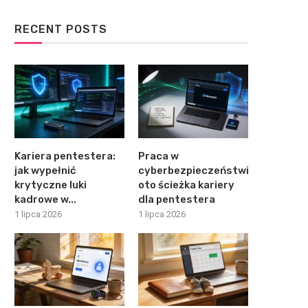
RECENT POSTS
Kariera pentestera:
Praca w
jak wypełnić
cyberbezpieczeństwie:
krytyczne luki
oto ścieżka kariery
kadrowe w...
dla pentestera
1 lipca 2026
1 lipca 2026