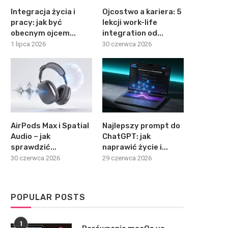
Integracja życia i
Ojcostwo a kariera: 5
pracy: jak być
lekcji work-life
obecnym ojcem...
integration od...
1 lipca 2026
30 czerwca 2026
AirPods Max i Spatial
Najlepszy prompt do
Audio – jak
ChatGPT: jak
sprawdzić...
naprawić życie i...
30 czerwca 2026
29 czerwca 2026
POPULAR POSTS
1