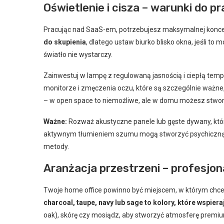
Oświetlenie i cisza – warunki do pr
Pracując nad SaaS-em, potrzebujesz maksymalnej konce
do skupienia
, dlatego ustaw biurko blisko okna, jeśli t
światło nie wystarczy.
Zainwestuj w lampę z regulowaną jasnością i ciepłą temp
monitorze i zmęczenia oczu, które są szczególnie ważne
– w open space to niemożliwe, ale w domu możesz stwor
Ważne:
Rozważ akustyczne panele lub gęste dywany, które
aktywnym tłumieniem szumu mogą stworzyć psychiczną b
metody.
Aranżacja przestrzeni – profesjona
Twoje home office powinno być miejscem, w którym chce
charcoal, taupe, navy lub sage to kolory, które wspier
oak), skórę czy mosiądz, aby stworzyć atmosferę premi