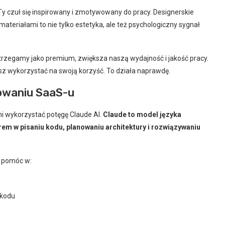
Ty czuł się inspirowany i zmotywowany do pracy. Designerskie
teriałami to nie tylko estetyka, ale też psychologiczny sygnał
trzegamy jako premium, zwiększa naszą wydajność i jakość pracy.
esz wykorzystać na swoją korzyść. To działa naprawdę.
dowaniu SaaS-u
ni wykorzystać potęgę Claude AI.
Claude to model języka
m w pisaniu kodu, planowaniu architektury i rozwiązywaniu
i pomóc w:
 kodu