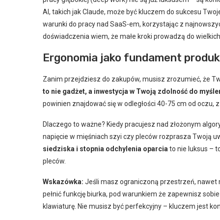
AI, takich jak Claude, może być kluczem do sukcesu Twoje
warunki do pracy nad SaaS-em, korzystając z najnowszy
doświadczenia wiem, że małe kroki prowadzą do wielkic
Ergonomia jako fundament produk
Zanim przejdziesz do zakupów, musisz zrozumieć, że Two
to nie gadżet, a inwestycja w Twoją zdolność do myśle
powinien znajdować się w odległości 40-75 cm od oczu, z 
Dlaczego to ważne? Kiedy pracujesz nad złożonym algor
napięcie w mięśniach szyi czy pleców rozprasza Twoją 
siedziska i stopnia odchylenia oparcia
to nie luksus – t
pleców.
Wskazówka:
Jeśli masz ograniczoną przestrzeń, nawet
pełnić funkcję biurka, pod warunkiem że zapewnisz sobie
klawiaturę. Nie musisz być perfekcyjny – kluczem jest k