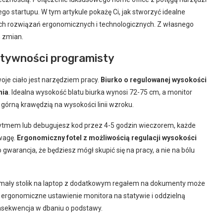
go startupu. W tym artykule pokażę Ci, jak stworzyć idealne
ch rozwiązań ergonomicznych i technologicznych. Z własnego
h zmian.
tywności programisty
je ciało jest narzędziem pracy.
Biurko o regulowanej wysokości
nia
. Idealna wysokość blatu biurka wynosi 72-75 cm, a monitor
górną krawędzią na wysokości linii wzroku.
ytmem lub debugujesz kod przez 4-5 godzin wieczorem, każde
uwagę.
Ergonomiczny fotel z możliwością regulacji wysokości
o gwarancja, że będziesz mógł skupić się na pracy, a nie na bólu
 mały stolik na laptop z dodatkowym regałem na dokumenty może
 ergonomiczne ustawienie monitora na statywie i oddzielną
onsekwencja w dbaniu o podstawy.