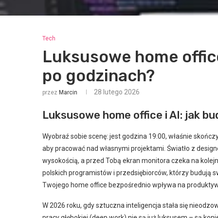
Tech
Luksusowe home office
po godzinach?
28 lutego 2026
przez
Marcin
Luksusowe home office i AI: jak 
Wyobraź sobie scenę: jest godzina 19:00, właśnie skończ
aby pracować nad własnymi projektami. Światło z design
wysokością, a przed Tobą ekran monitora czeka na kolejne 
polskich programistów i przedsiębiorców, którzy budują s
Twojego home office bezpośrednio wpływa na produktywno
W 2026 roku, gdy sztuczna inteligencja stała się nieo
pracy głębokiej (deep work) nie są już luksusem – są ko