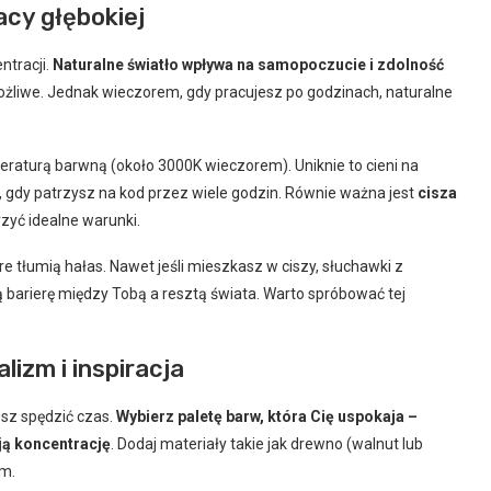
acy głębokiej
ntracji.
Naturalne światło wpływa na samopoczucie i zdolność
o możliwe. Jednak wieczorem, gdy pracujesz po godzinach, naturalne
eraturą barwną (około 3000K wieczorem). Uniknie to cieni na
, gdy patrzysz na kod przez wiele godzin. Równie ważna jest
cisza
zyć idealne warunki.
 tłumią hałas. Nawet jeśli mieszkasz w ciszy, słuchawki z
arierę między Tobą a resztą świata. Warto spróbować tej
lizm i inspiracja
sz spędzić czas.
Wybierz paletę barw, która Cię uspokaja –
ają koncentrację
. Dodaj materiały takie jak drewno (walnut lub
um.