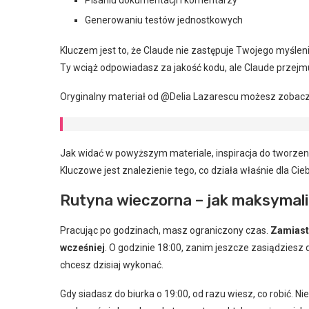
Pisaniu dokumentacji i komentarzy
Generowaniu testów jednostkowych
Kluczem jest to, że Claude nie zastępuje Twojego myślen
Ty wciąż odpowiadasz za jakość kodu, ale Claude przejmuj
Oryginalny materiał od @Delia Lazarescu możesz zobacz
Jak widać w powyższym materiale, inspiracja do tworzeni
Kluczowe jest znalezienie tego, co działa właśnie dla Cieb
Rutyna wieczorna – jak maksyma
Pracując po godzinach, masz ograniczony czas.
Zamiast 
wcześniej
. O godzinie 18:00, zanim jeszcze zasiądziesz 
chcesz dzisiaj wykonać.
Gdy siadasz do biurka o 19:00, od razu wiesz, co robić. Ni