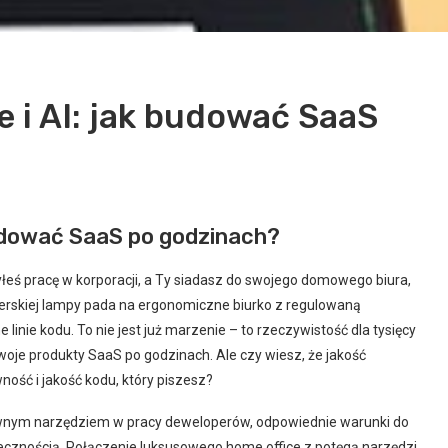
 i AI: jak budować SaaS
budować SaaS po godzinach?
yłeś pracę w korporacji, a Ty siadasz do swojego domowego biura,
erskiej lampy pada na ergonomiczne biurko z regulowaną
linie kodu. To nie jest już marzenie – to rzeczywistość dla tysięcy
woje produkty SaaS po godzinach. Ale czy wiesz, że jakość
ść i jakość kodu, który piszesz?
dzownym narzędziem w pracy deweloperów, odpowiednie warunki do
niecznością. Połączenie luksusowego home office z potęgą narzędzi