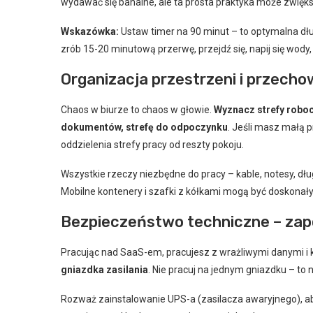
wydawać się banalne, ale ta prosta praktyka może zwię
Wskazówka:
Ustaw timer na 90 minut – to optymalna dług
zrób 15-20 minutową przerwę, przejdź się, napij się wody
Organizacja przestrzeni i przech
Chaos w biurze to chaos w głowie.
Wyznacz strefy roboc
dokumentów, strefę do odpoczynku
. Jeśli masz małą 
oddzielenia strefy pracy od reszty pokoju.
Wszystkie rzeczy niezbędne do pracy – kable, notesy, dłu
Mobilne kontenery i szafki z kółkami mogą być doskonały
Bezpieczeństwo techniczne – zap
Pracując nad SaaS-em, pracujesz z wrażliwymi danymi i
gniazdka zasilania
. Nie pracuj na jednym gniazdku – to 
Rozważ zainstalowanie UPS-a (zasilacza awaryjnego), ab