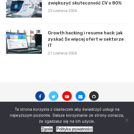
zwiększyć skuteczność CV o 80%
25 czerwca 2026
Growth hacking i resume hack: jak
zyskać 5x więcej ofert w sektorze
IT
21 czerwca 2026
Ta strona korzysta z ciasteczek aby świadczyć usługi na
najwyższym poziomie. Dalsze korzystanie ze strony oznacza,
© 2023 - All Right Reserved. digitalsite.pl
że zgadzasz się na ich użycie.
Zgoda
Polityka prywatności