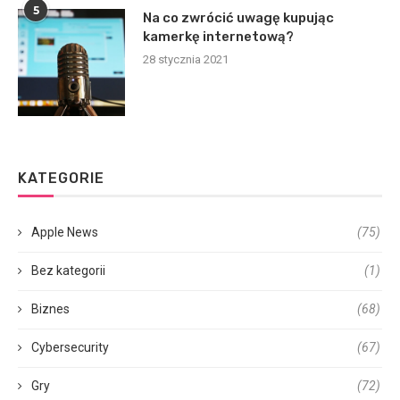
5
Na co zwrócić uwagę kupując
kamerkę internetową?
28 stycznia 2021
KATEGORIE
Apple News
(75)
Bez kategorii
(1)
Biznes
(68)
Cybersecurity
(67)
Gry
(72)