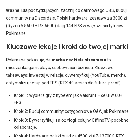
Ważne:
Dla początkujących: zacznij od darmowego OBS, buduj
community na Discordzie. Polski hardware: zestawy za 3000 zł
(Ryzen 5 5600 + RX 6600) dają 144 FPS w większości tytułów
Pokimane.
Kluczowe lekcje i kroki do twojej marki
Pokimane pokazuje, że
marka osobista streamera
to
mieszanka gameplayu, osobowości i biznesu. Kluczowe
takeaways: inwestuj w relacje, dywersyfikuj (YouTube, merch),
optymalizuj setup pod FPS (RTX 40-series dla future-proof).
Krok 1:
Wybierz gry z hype’em jak Valorant – celuj w 60+
FPS.
Krok 2:
Buduj community: cotygodniowe Q&A jak Pokimane.
Krok 3:
Dywersyfikuj: załóż vlogi, celuj w OfflineTV-podobne
kolaboracje.
Krok 4:
Hardware: polski build za 4500 zł (i7-13700K, RTX