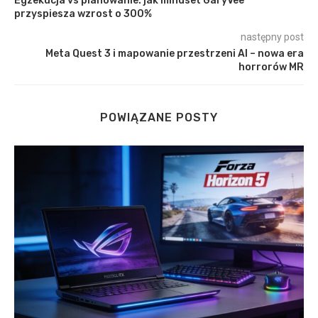
Egzekucja vs planowanie: jak mindset GaryVee
przyspiesza wzrost o 300%
następny post
Meta Quest 3 i mapowanie przestrzeni AI – nowa era
horrorów MR
POWIĄZANE POSTY