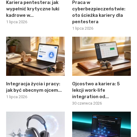
Kariera pentestera: jak
Praca w
wypełnić krytyczne luki
cyberbezpieczeństwie:
kadrowe w...
oto ścieżka kariery dla
pentestera
1 lipca 2026
1 lipca 2026
Integracja życia i pracy:
Ojcostwo a kariera: 5
jak być obecnym ojcem...
lekcji work-life
integration od...
1 lipca 2026
30 czerwca 2026