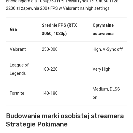
encodingiem dla 1080p/60 FPS. Polski rynek: RTX 4060 Ti za
2200 zł zapewnia 200+ FPS w Valorant na high settings.
Średnie FPS (RTX
Optymalne
Gra
3060, 1080p)
ustawienia
Valorant
250-300
High, V-Sync off
League of
180-220
Very High
Legends
Medium, DLSS
Fortnite
140-180
on
Budowanie marki osobistej streamera
Strategie Pokimane