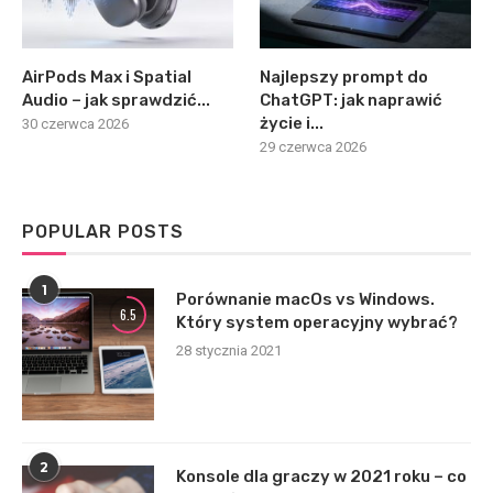
AirPods Max i Spatial
Najlepszy prompt do
Audio – jak sprawdzić...
ChatGPT: jak naprawić
życie i...
30 czerwca 2026
29 czerwca 2026
POPULAR POSTS
1
Porównanie macOs vs Windows.
6.5
Który system operacyjny wybrać?
28 stycznia 2021
2
Konsole dla graczy w 2021 roku – co