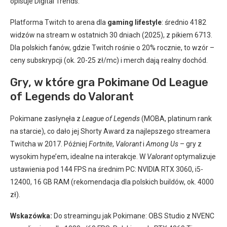
opisuje Digital Trends.
Platforma Twitch to arena dla
gaming lifestyle
: średnio 4182
widzów na stream w ostatnich 30 dniach (2025), z pikiem 6713.
Dla polskich fanów, gdzie Twitch rośnie o 20% rocznie, to wzór –
ceny subskrypcji (ok. 20-25 zł/mc) i merch dają realny dochód.
Gry, w które gra Pokimane Od League
of Legends do Valorant
Pokimane zasłynęła z
League of Legends
(MOBA, platinum rank
na starcie), co dało jej Shorty Award za najlepszego streamera
Twitcha w 2017. Później
Fortnite
,
Valorant
i
Among Us
– gry z
wysokim hype’em, idealne na interakcje. W
Valorant
optymalizuje
ustawienia pod 144 FPS na średnim PC: NVIDIA RTX 3060, i5-
12400, 16 GB RAM (rekomendacja dla polskich buildów, ok. 4000
zł).
Wskazówka:
Do streamingu jak Pokimane: OBS Studio z NVENC