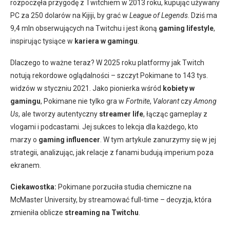
rozpoczęła przygodę z Twitchiem w 2013 roku, kupując używany
PC za 250 dolarów na Kijiji, by grać w
League of Legends
. Dziś ma
9,4 mln obserwujących na Twitchu i jest ikoną
gaming lifestyle
,
inspirując tysiące w
kariera w gamingu
.
Dlaczego to ważne teraz? W 2025 roku platformy jak Twitch
notują rekordowe oglądalności – szczyt Pokimane to 143 tys.
widzów w styczniu 2021. Jako pionierka wśród
kobiety w
gamingu
, Pokimane nie tylko gra w
Fortnite
,
Valorant
czy
Among
Us
, ale tworzy autentyczny
streamer life
, łącząc gameplay z
vlogami i podcastami. Jej sukces to lekcja dla każdego, kto
marzy o
gaming influencer
. W tym artykule zanurzymy się w jej
strategii, analizując, jak relacje z fanami budują imperium poza
ekranem.
Ciekawostka:
Pokimane porzuciła studia chemiczne na
McMaster University, by streamować full-time – decyzja, która
zmieniła oblicze
streaming na Twitchu
.