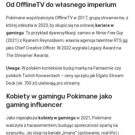
Od OfflineTV do własnego imperium
Pokimane współzałożyła OfflineTV w 2017, grupę streamerów, z
której odeszła w 2023, by skupić się na solowej
kariera w
gamingu
. To przykład dywersyfikacji: cameo w filmie
Free Guy
(2021) z Ryanem Reynoldsem, własna agencja talentów RTS.gg
jako Chief Creative Officer. W 2022 wygrała Legacy Award na
The Streamer Awards.
Uwaga:
W polskim kontekście buduj markę na Fantasmie czy
polskich Twitch Konwentach – ceny sprzętu jak Elgato Stream
Deck (ok. 700 zł) ułatwiają pro streamy.
Kobiety w gamingu Pokimane jako
gaming influencer
Jako największa
kobiety w gamingu
w 2021, Pokimane
walczyła z harassmentem, budując społeczność opartą na
szacunku. Jej vlogi na kanale „Imane” (gotowanie, real life) i