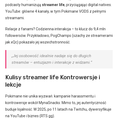
podcasty humanizują
streamer life
, przyciągając digital natives.
YouTube: główne 4 kanały, w tym Pokimane VODS z pełnymi
streamami.
Relacje z fanami? Codzienna interakcja – to klucz do 9,4 mln
followersów. Przykładowo, PogChamps (szachy ze streamerami
jak xQc) pokazało jej wszechstronność.
„Jej osobowość idealnie nadaje się do długich
streamów – entuzjazm i interakcje z widzami.”
Kulisy streamer life Kontrowersje i
lekcje
Pokimane nie unika wyzwań: kampanie harassmentu i
kontrowersje wokół MynaSnacks. Mimo to, jej autentyczność
buduje lojalność. W 2025, po 11 latach na Twitchu, dywersyfikuje
na YouTube i biznes (RTS.gg).