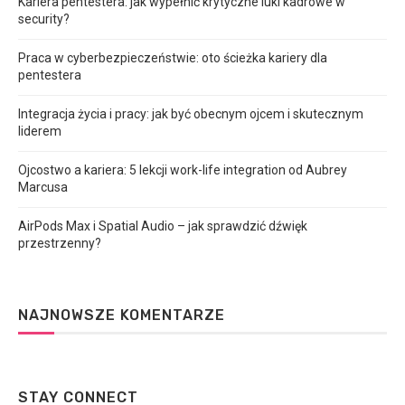
Kariera pentestera: jak wypełnić krytyczne luki kadrowe w
security?
Praca w cyberbezpieczeństwie: oto ścieżka kariery dla
pentestera
Integracja życia i pracy: jak być obecnym ojcem i skutecznym
liderem
Ojcostwo a kariera: 5 lekcji work-life integration od Aubrey
Marcusa
AirPods Max i Spatial Audio – jak sprawdzić dźwięk
przestrzenny?
NAJNOWSZE KOMENTARZE
STAY CONNECT