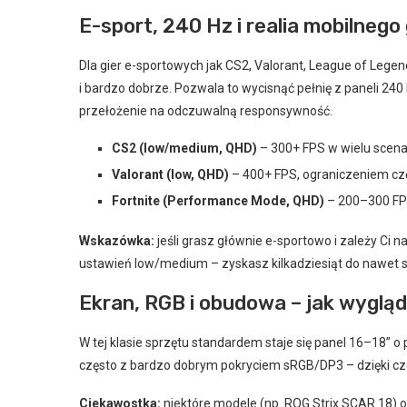
E-sport, 240 Hz i realia mobilneg
Dla gier e-sportowych jak CS2, Valorant, League of Legen
i bardzo dobrze. Pozwala to wycisnąć pełnię z paneli 240
przełożenie na odczuwalną responsywność.
CS2 (low/medium, QHD)
– 300+ FPS w wielu scena
Valorant (low, QHD)
– 400+ FPS, ograniczeniem częśc
Fortnite (Performance Mode, QHD)
– 200–300 FPS,
Wskazówka:
jeśli grasz głównie e-sportowo i zależy Ci
ustawień low/medium – zyskasz kilkadziesiąt do nawet stu
Ekran, RGB i obudowa – jak wyglą
W tej klasie sprzętu standardem staje się panel 16–18” o
często z bardzo dobrym pokryciem sRGB/DP3 – dzięki cz
Ciekawostka:
niektóre modele (np. ROG Strix SCAR 18) o