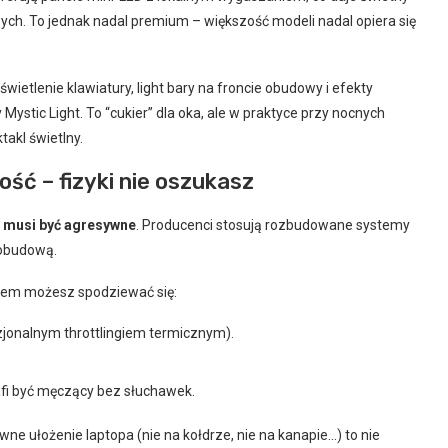
ych. To jednak nadal premium – większość modeli nadal opiera się
ietlenie klawiatury, light bary na froncie obudowy i efekty
ystic Light. To “cukier” dla oka, ale w praktyce przy nocnych
takl świetlny.
ość – fizyki nie oszukasz
 musi być agresywne
. Producenci stosują rozbudowane systemy
 obudową.
niem możesz spodziewać się:
onalnym throttlingiem termicznym).
rafi być męczący bez słuchawek.
ne ułożenie laptopa (nie na kołdrze, nie na kanapie…) to nie