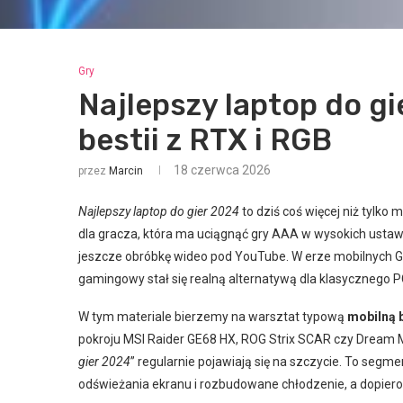
Gry
Najlepszy laptop do gi
bestii z RTX i RGB
18 czerwca 2026
przez
Marcin
Najlepszy laptop do gier 2024
to dziś coś więcej niż tylko
dla gracza, która ma uciągnąć gry AAA w wysokich ustaw
jeszcze obróbkę wideo pod YouTube. W erze mobilnych 
gamingowy stał się realną alternatywą dla klasycznego 
W tym materiale bierzemy na warsztat typową
mobilną b
pokroju MSI Raider GE68 HX, ROG Strix SCAR czy Dream 
gier 2024
” regularnie pojawiają się na szczycie. To segm
odświeżania ekranu i rozbudowane chłodzenie, a dopiero