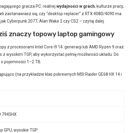
magającego gracza PC: realnej
wydajności w grach
, kulturze pracy,
eli zastanawiasz się, czy “desktop replacer” z RTX 4080/4090 ma
ch jak Cyberpunk 2077, Alan Wake 2 czy CS2 – czytaj dalej.
 dziś znaczy topowy laptop gamingowy
y z procesorami Intel Core i9 14. generacji lub AMD Ryzen 9 oraz
to z wysokim TGP, aby wykorzystać pełnię możliwości układu. Do
 o pojemności 1–2 TB.
tępująco (na przykładzie klas pokrewnych MSI Raider GE68 HX 14 i
 9 7945HX
op GPU, wysokie TGP