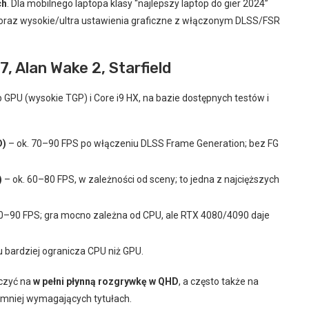
ch
. Dla mobilnego laptopa klasy “najlepszy laptop do gier 2024”
oraz wysokie/ultra ustawienia graficzne z włączonym DLSS/FSR
 Alan Wake 2, Starfield
p GPU (wysokie TGP) i Core i9 HX, na bazie dostępnych testów i
D)
– ok. 70–90 FPS po włączeniu DLSS Frame Generation; bez FG
)
– ok. 60–80 FPS, w zależności od sceny; to jedna z najcięższych
70–90 FPS; gra mocno zależna od CPU, ale RTX 4080/4090 daje
u bardziej ogranicza CPU niż GPU.
czyć na
w pełni płynną rozgrywkę w QHD
, a często także na
 mniej wymagających tytułach.