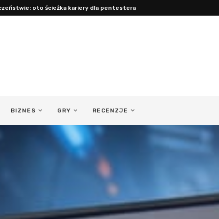
cy: jak być obecnym ojcem...
BIZNES
GRY
RECENZJE