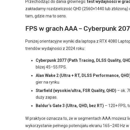
Przechodząc do dania głównego:
test wydajności w gra
zakładamy rozdzielczość QHD (2560×1440 lub zbliżoną) 
tam, gdzie ma to sens.
FPS w grach AAA – Cyberpunk 2077,
Poniżej orientacyjne wyniki dla laptopa z RTX 4080 Lapto
trendów wydajności z 2024 roku:
Cyberpunk 2077 (Path Tracing, DLSS Quality, QH
bliżej 45–55 FPS.
Alan Wake 2 (Ultra + RT, DLSS Performance, QHD
gier na rynku.
Starfield (wysokie/ultra, FSR Quality, QHD)
– ok. 
duży zapas.
Baldur’s Gate 3 (Ultra, QHD, bez RT)
– 120+ FPS, t
W praktyce oznacza to, że w segmentach AAA możesz li
wykorzystanie pełnego potencjału ekranu 165–240 Hz w