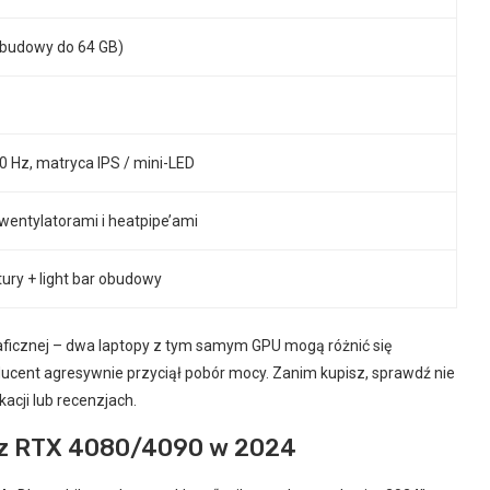
zbudowy do 64 GB)
 Hz, matryca IPS / mini-LED
entylatorami i heatpipe’ami
ury + light bar obudowy
aficznej – dwa laptopy z tym samym GPU mogą różnić się
roducent agresywnie przyciął pobór mocy. Zanim kupisz, sprawdź nie
acji lub recenzjach.
PS z RTX 4080/4090 w 2024