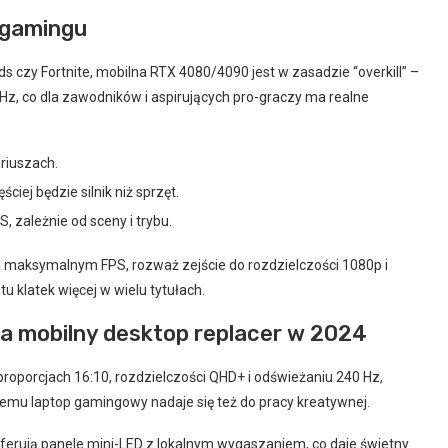
o gamingu
ds czy Fortnite, mobilna RTX 4080/4090 jest w zasadzie “overkill” –
 Hz, co dla zawodników i aspirujących pro-graczy ma realne
riuszach.
iej będzie silnik niż sprzęt.
 zależnie od sceny i trybu.
 na maksymalnym FPS, rozważ zejście do rozdzielczości 1080p i
 klatek więcej w wielu tytułach.
da mobilny desktop replacer w 2024
 proporcjach 16:10, rozdzielczości QHD+ i odświeżaniu 240 Hz,
emu laptop gamingowy nadaje się też do pracy kreatywnej.
ferują panele mini-LED z lokalnym wygaszaniem, co daje świetny