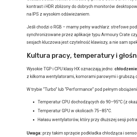
kontrast i HDR zbliżony do dobrych monitorów desktopow
na IPS z wysokim odświeżaniem.
Jeśli chodzi o RGB – mamy pełny wachlarz: strefowe podśw
synchronizowane przez aplikacje typu Armoury Crate czy M
sesjach kluczowa jest czytelność klawiszy, a nie sam spek
Kultura pracy, temperatury i głośn
Wysokie TGP i CPU klasy HX oznaczają jedno:
chłodzenie
z kilkoma wentylatorami, komorami parowymi i grubszą
W trybie “Turbo” lub “Performance” pod pełnym obciąże
Temperatur CPU dochodzących do 90–95°C (z okazj
Temperatur GPU w okolicach 75–85°C.
Hałasu wentylatorów, który przy dłuższej sesji pot
Uwaga:
przy takim sprzęcie podkładka chłodząca i sensow