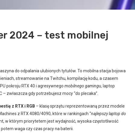
er 2024 – test mobilnej
 maszyna do odpalania ulubionych tytułów. To mobilna stacja bojowa
ieniach, streamowanie na Twitchu, kompilację kodu, a czasem
GPU pokroju RTX 40 i agresywnego
mobilnego gamingu
, laptop
PC – zwłaszcza gdy potrzebujesz mocy “do plecaka”.
estię z RTX i RGB
– klasę sprzętu reprezentowaną przez modele
Machines z RTX 4080/4090, które w rankingach “
najlepszy laptop do
ent, w którym priorytetem jest wydajność, wysoka częstotliwość
 potem waga czy czas pracy na baterii.