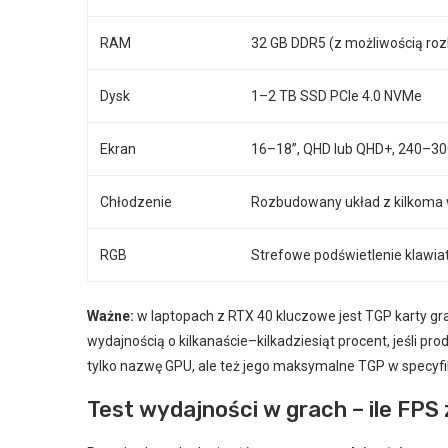
RAM
32 GB DDR5 (z możliwością ro
Dysk
1–2 TB SSD PCIe 4.0 NVMe
Ekran
16–18”, QHD lub QHD+, 240–300
Chłodzenie
Rozbudowany układ z kilkoma w
RGB
Strefowe podświetlenie klawiat
Ważne:
w laptopach z RTX 40 kluczowe jest TGP karty gr
wydajnością o kilkanaście–kilkadziesiąt procent, jeśli p
tylko nazwę GPU, ale też jego maksymalne TGP w specyfik
Test wydajności w grach – ile F