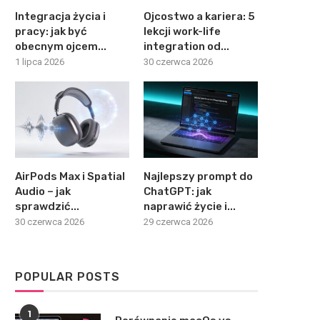
Integracja życia i
Ojcostwo a kariera: 5
pracy: jak być
lekcji work-life
obecnym ojcem...
integration od...
1 lipca 2026
30 czerwca 2026
AirPods Max i Spatial
Najlepszy prompt do
Audio – jak
ChatGPT: jak
sprawdzić...
naprawić życie i...
30 czerwca 2026
29 czerwca 2026
POPULAR POSTS
1