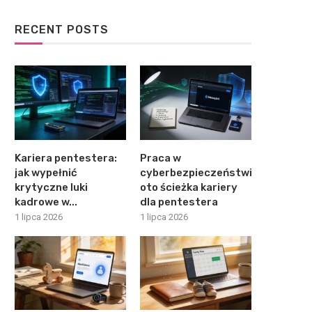
RECENT POSTS
Kariera pentestera:
Praca w
jak wypełnić
cyberbezpieczeństwie:
krytyczne luki
oto ścieżka kariery
kadrowe w...
dla pentestera
1 lipca 2026
1 lipca 2026