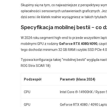
Skupimy się na tym, co najważniejsze z perspektywy wy
opłacalności i sensownych ustawieniach graficznych. Jeż
dziś sens i ile klatek realnie wyciągniesz w takich tytuła
Specyfikacja mobilnej bestii – co
W 2024 roku segment high-end to przede wszystkim laptop
mobilnymi GPU z rodziny
GeForce RTX 4080/4090
, częs
tego dochodzi minimum 32 GB RAM i szybki SSD PCIe 4.0
Typowa konfiguracja takiej “mobilnej bestii” wygląda nas
ROG Strix SCAR 18):
Podzespół
Parametr (klasa 2024)
CPU
Intel Core i9-14900HX / Ryzen
GPU
GeForce RTX 4080 / 4090 Lapt