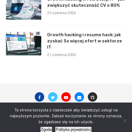
zwiększyć skuteczność CV o 80%
25 czerwca 2026
Growth hacking i resume hack: jak
zyskać 5x więcej ofert w sektorze
IT
21 czerwca 2026
Ta strona korzysta z ciasteczek aby świadczyć usługi na
najwyższym poziomie. Dalsze korzystanie ze strony oznacza,
© 2023 - All Right Reserved. digitalsite.pl
że zgadzasz się na ich użycie.
Zgoda
Polityka prywatności