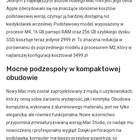
Jednym z największych atutów nowego Mac mini jest jego cena.
Apple zdecydowało się na znaczące obniżenie kosztów
podstawowej wersji, czyniąc ją bardziej dostępną niż
kiedykolwiek wcześniej. Podstawowy model, wyposażony w
procesor M4, 16 GB pamięci RAM oraz 256 GB szybkiego dysku
SSD, kosztuje teraz jedynie 2999 zł. To znaczna redukcja w
porównaniu do poprzedniego modelu z procesorem M2, który w
najtańszej konfiguracji kosztował 3499 zł.
Mocne podzespoły w kompaktowej
obudowie
Nowy Mac mini został zaprojektowany z myślą o użytkownikach,
którzy cenią sobie zarówno wydajność, jak i estetykę. Obudowa
komputera, wykonana z aluminiowego materiału, jest nie tylko
elegancka, ale również funkcjonalna. Nowe wzornictwo
przypomina zminiaturyzowaną wersję Mac Studio, co nadaje mu
nowoczesny i profesjonalny wygląd. Dzięki perforacjom na
podstawkę, komputer ma lepszy przepływ powietrza, co