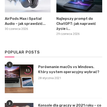
AirPods Max i Spatial
Najlepszy prompt do
Audio – jak sprawdzić...
ChatGPT: jak naprawić
życie i...
30 czerwca 2026
29 czerwca 2026
POPULAR POSTS
1
Porównanie macOs vs Windows.
6.5
Który system operacyjny wybrać?
28 stycznia 2021
2
Konsole dla graczy w 2021 roku – co