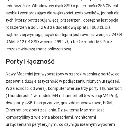
jednocześnie. Wbudowany dysk SSD o pojemności 256 GB jest
szybki i wystarczający dla większości użytkowników, jednak dla
tych, którzy potrzebują więcej przestrzeni, dostępna jest opcja
rozszerzenia do 512 GB za dodatkową opłatą 1000 zł. Dla
najbardziej wymagających dostępna jest również wersja z 24 GB
RAM i 512 GB SSD w cenie 4999 zł, a także model M4 Pro z
jeszcze większą mocą obliczeniową.
Porty i łączność
Nowy Mac mini jest wyposażony w szeroki wachlarz portów, co
zapewnia dużą elastyczność w podłączaniu różnych urządzeń.
W zależności od wersji, komputer oferuje trzy porty Thunderbolt
(Thunderbolt 4 w modelu M4 i Thunderbolt 5 w wersji M4 Pro),
dwa porty USB-C na przodzie, gniazdo słuchawkowe, HDMI,
Ethernet oraz port zasilania. Dzięki temu Mac mini jest
kompatybilny z wieloma akcesoriami, monitorami i
urządzeniami peryferyjnymi, co czyni go idealnym wyborem