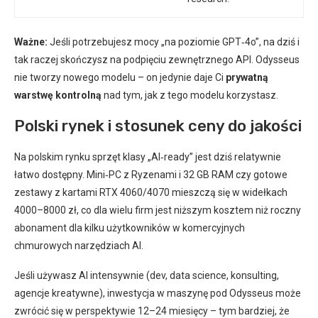
Ważne:
Jeśli potrzebujesz mocy „na poziomie GPT‑4o”, na dziś i
tak raczej skończysz na podpięciu zewnętrznego API. Odysseus
nie tworzy nowego modelu – on jedynie daje Ci
prywatną
warstwę kontrolną
nad tym, jak z tego modelu korzystasz.
Polski rynek i stosunek ceny do jakości
Na polskim rynku sprzęt klasy „AI‑ready” jest dziś relatywnie
łatwo dostępny. Mini‑PC z Ryzenami i 32 GB RAM czy gotowe
zestawy z kartami RTX 4060/4070 mieszczą się w widełkach
4000–8000 zł, co dla wielu firm jest niższym kosztem niż roczny
abonament dla kilku użytkowników w komercyjnych
chmurowych narzędziach AI.
Jeśli używasz AI intensywnie (dev, data science, konsulting,
agencje kreatywne), inwestycja w maszynę pod Odysseus może
zwrócić się w perspektywie 12–24 miesięcy – tym bardziej, że