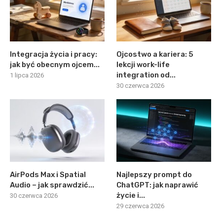
Integracja życia i pracy:
Ojcostwo a kariera: 5
jak być obecnym ojcem...
lekcji work-life
integration od...
1 lipca 2026
30 czerwca 2026
AirPods Max i Spatial
Najlepszy prompt do
Audio – jak sprawdzić...
ChatGPT: jak naprawić
życie i...
30 czerwca 2026
29 czerwca 2026