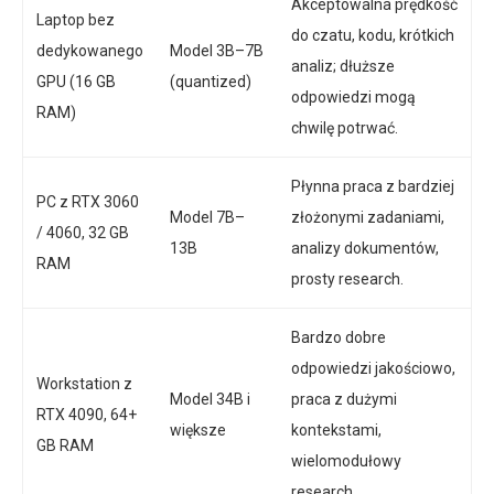
Akceptowalna prędkość
Laptop bez
do czatu, kodu, krótkich
dedykowanego
Model 3B–7B
analiz; dłuższe
GPU (16 GB
(quantized)
odpowiedzi mogą
RAM)
chwilę potrwać.
Płynna praca z bardziej
PC z RTX 3060
Model 7B–
złożonymi zadaniami,
/ 4060, 32 GB
13B
analizy dokumentów,
RAM
prosty research.
Bardzo dobre
odpowiedzi jakościowo,
Workstation z
Model 34B i
praca z dużymi
RTX 4090, 64+
większe
kontekstami,
GB RAM
wielomodułowy
research.