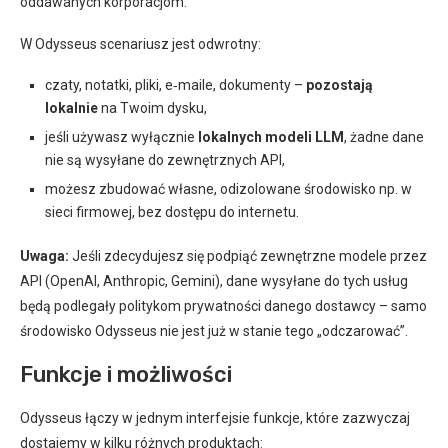
oddawanych korporacjom.
W Odysseus scenariusz jest odwrotny:
czaty, notatki, pliki, e‑maile, dokumenty –
pozostają
lokalnie
na Twoim dysku,
jeśli używasz wyłącznie
lokalnych modeli LLM
, żadne dane
nie są wysyłane do zewnętrznych API,
możesz zbudować własne, odizolowane środowisko np. w
sieci firmowej, bez dostępu do internetu.
Uwaga:
Jeśli zdecydujesz się podpiąć zewnętrzne modele przez
API (OpenAI, Anthropic, Gemini), dane wysyłane do tych usług
będą podlegały politykom prywatności danego dostawcy – samo
środowisko Odysseus nie jest już w stanie tego „odczarować”.
Funkcje i możliwości
Odysseus łączy w jednym interfejsie funkcje, które zazwyczaj
dostajemy w kilku różnych produktach: