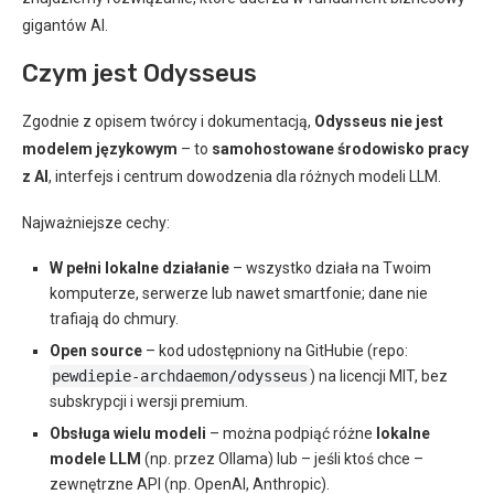
gigantów AI.
Czym jest Odysseus
Zgodnie z opisem twórcy i dokumentacją,
Odysseus nie jest
modelem językowym
– to
samohostowane środowisko pracy
z AI
, interfejs i centrum dowodzenia dla różnych modeli LLM.
Najważniejsze cechy:
W pełni lokalne działanie
– wszystko działa na Twoim
komputerze, serwerze lub nawet smartfonie; dane nie
trafiają do chmury.
Open source
– kod udostępniony na GitHubie (repo:
pewdiepie-archdaemon/odysseus
) na licencji MIT, bez
subskrypcji i wersji premium.
Obsługa wielu modeli
– można podpiąć różne
lokalne
modele LLM
(np. przez Ollama) lub – jeśli ktoś chce –
zewnętrzne API (np. OpenAI, Anthropic).