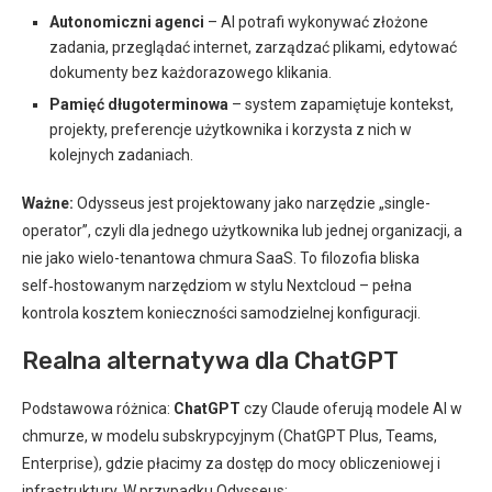
Autonomiczni agenci
– AI potrafi wykonywać złożone
zadania, przeglądać internet, zarządzać plikami, edytować
dokumenty bez każdorazowego klikania.
Pamięć długoterminowa
– system zapamiętuje kontekst,
projekty, preferencje użytkownika i korzysta z nich w
kolejnych zadaniach.
Ważne:
Odysseus jest projektowany jako narzędzie „single-
operator”, czyli dla jednego użytkownika lub jednej organizacji, a
nie jako wielo-tenantowa chmura SaaS. To filozofia bliska
self‑hostowanym narzędziom w stylu Nextcloud – pełna
kontrola kosztem konieczności samodzielnej konfiguracji.
Realna alternatywa dla ChatGPT
Podstawowa różnica:
ChatGPT
czy Claude oferują modele AI w
chmurze, w modelu subskrypcyjnym (ChatGPT Plus, Teams,
Enterprise), gdzie płacimy za dostęp do mocy obliczeniowej i
infrastruktury. W przypadku Odysseus: