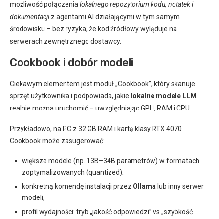
możliwość połączenia
lokalnego repozytorium kodu, notatek i
dokumentacji
z agentami AI działającymi w tym samym
środowisku – bez ryzyka, że kod źródłowy wyląduje na
serwerach zewnętrznego dostawcy.
Cookbook i dobór modeli
Ciekawym elementem jest moduł „Cookbook”, który skanuje
sprzęt użytkownika i podpowiada, jakie
lokalne modele LLM
realnie można uruchomić – uwzględniając GPU, RAM i CPU.
Przykładowo, na PC z 32 GB RAM i kartą klasy RTX 4070
Cookbook może zasugerować:
większe modele (np. 13B–34B parametrów) w formatach
zoptymalizowanych (quantized),
konkretną komendę instalacji przez
Ollama
lub inny serwer
modeli,
profil wydajności: tryb „jakość odpowiedzi” vs „szybkość