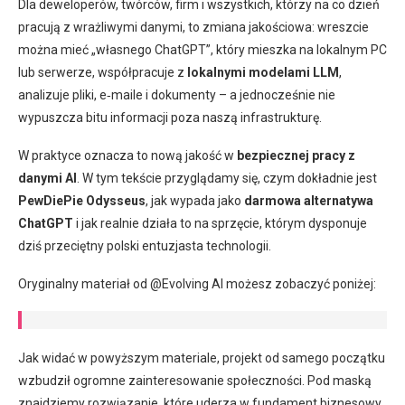
Dla deweloperów, twórców, firm i wszystkich, którzy na co dzień
pracują z wrażliwymi danymi, to zmiana jakościowa: wreszcie
można mieć „własnego ChatGPT”, który mieszka na lokalnym PC
lub serwerze, współpracuje z
lokalnymi modelami LLM
,
analizuje pliki, e‑maile i dokumenty – a jednocześnie nie
wypuszcza bitu informacji poza naszą infrastrukturę.
W praktyce oznacza to nową jakość w
bezpiecznej pracy z
danymi AI
. W tym tekście przyglądamy się, czym dokładnie jest
PewDiePie Odysseus
, jak wypada jako
darmowa alternatywa
ChatGPT
i jak realnie działa to na sprzęcie, którym dysponuje
dziś przeciętny polski entuzjasta technologii.
Oryginalny materiał od @Evolving AI możesz zobaczyć poniżej:
Jak widać w powyższym materiale, projekt od samego początku
wzbudził ogromne zainteresowanie społeczności. Pod maską
znajdziemy rozwiązanie, które uderza w fundament biznesowy