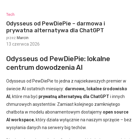
Tech
Odysseus od PewDiePie – darmowa i
prywatna alternatywa dla ChatGPT
przez
Marcin
13 czerwca 2026
:
Odysseus od PewDiePie: lokalne
centrum dowodzenia AI
Odysseus od PewDiePie to jedna z najciekawszych premier w
świecie AI ostatnich miesięcy:
darmowe, lokalne środowisko
AI
, które ma być
prywatną alternatywą dla ChatGPT
i innych
chmurowych asystentów. Zamiast kolejnego zamkniętego
chatbota w modelu abonamentowym dostajemy
open source
AI workspace
, który działa wyłącznie na naszym sprzęcie – bez
wysyłania danych na serwery big techów.