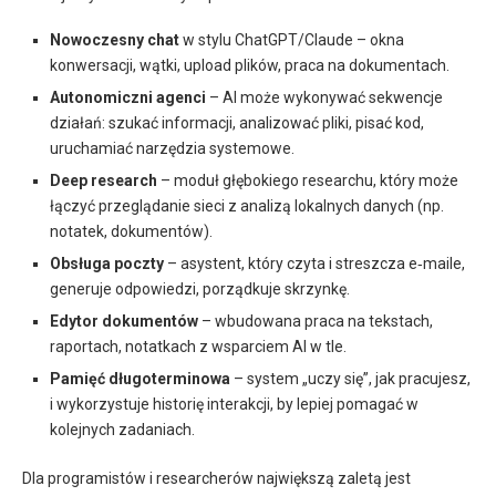
Nowoczesny chat
w stylu ChatGPT/Claude – okna
konwersacji, wątki, upload plików, praca na dokumentach.
Autonomiczni agenci
– AI może wykonywać sekwencje
działań: szukać informacji, analizować pliki, pisać kod,
uruchamiać narzędzia systemowe.
Deep research
– moduł głębokiego researchu, który może
łączyć przeglądanie sieci z analizą lokalnych danych (np.
notatek, dokumentów).
Obsługa poczty
– asystent, który czyta i streszcza e‑maile,
generuje odpowiedzi, porządkuje skrzynkę.
Edytor dokumentów
– wbudowana praca na tekstach,
raportach, notatkach z wsparciem AI w tle.
Pamięć długoterminowa
– system „uczy się”, jak pracujesz,
i wykorzystuje historię interakcji, by lepiej pomagać w
kolejnych zadaniach.
Dla programistów i researcherów największą zaletą jest