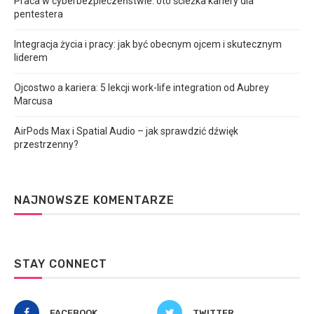
Praca w cyberbezpieczeństwie: oto ścieżka kariery dla
pentestera
Integracja życia i pracy: jak być obecnym ojcem i skutecznym
liderem
Ojcostwo a kariera: 5 lekcji work-life integration od Aubrey
Marcusa
AirPods Max i Spatial Audio – jak sprawdzić dźwięk
przestrzenny?
NAJNOWSZE KOMENTARZE
STAY CONNECT
FACEBOOK
TWITTER