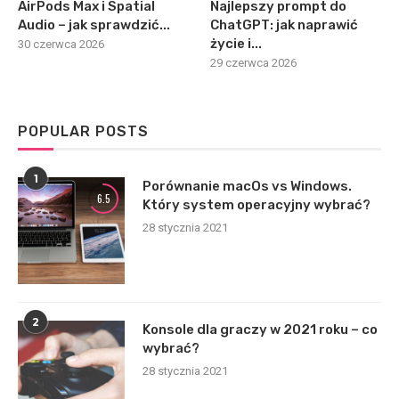
AirPods Max i Spatial
Najlepszy prompt do
Audio – jak sprawdzić...
ChatGPT: jak naprawić
życie i...
30 czerwca 2026
29 czerwca 2026
POPULAR POSTS
1
Porównanie macOs vs Windows.
6.5
Który system operacyjny wybrać?
28 stycznia 2021
2
Konsole dla graczy w 2021 roku – co
wybrać?
28 stycznia 2021