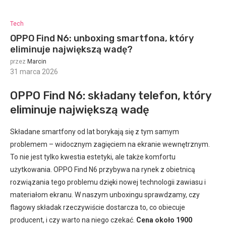
Tech
OPPO Find N6: unboxing smartfona, który
eliminuje największą wadę?
przez
Marcin
31 marca 2026
:
OPPO Find N6: składany telefon, który
eliminuje największą wadę
Składane smartfony od lat borykają się z tym samym
problemem – widocznym zagięciem na ekranie wewnętrznym.
To nie jest tylko kwestia estetyki, ale także komfortu
użytkowania. OPPO Find N6 przybywa na rynek z obietnicą
rozwiązania tego problemu dzięki nowej technologii zawiasu i
materiałom ekranu. W naszym unboxingu sprawdzamy, czy
flagowy składak rzeczywiście dostarcza to, co obiecuje
producent, i czy warto na niego czekać.
Cena około 1900