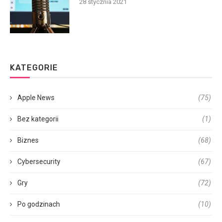
28 stycznia 2021
KATEGORIE
Apple News
(75)
Bez kategorii
(1)
Biznes
(68)
Cybersecurity
(67)
Gry
(72)
Po godzinach
(10)