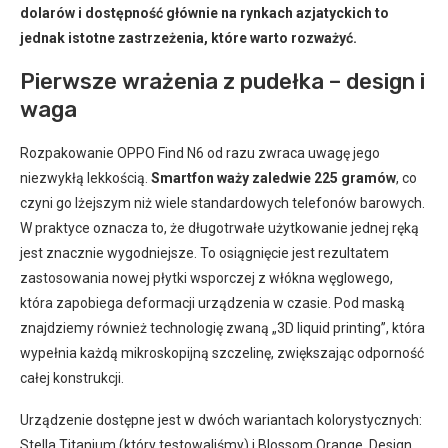
dolarów i dostępność głównie na rynkach azjatyckich to
jednak istotne zastrzeżenia, które warto rozważyć.
Pierwsze wrażenia z pudełka – design i
waga
Rozpakowanie OPPO Find N6 od razu zwraca uwagę jego
niezwykłą lekkością.
Smartfon waży zaledwie 225 gramów
, co
czyni go lżejszym niż wiele standardowych telefonów barowych.
W praktyce oznacza to, że długotrwałe użytkowanie jednej ręką
jest znacznie wygodniejsze. To osiągnięcie jest rezultatem
zastosowania nowej płytki wsporczej z włókna węglowego,
która zapobiega deformacji urządzenia w czasie. Pod maską
znajdziemy również technologię zwaną „3D liquid printing”, która
wypełnia każdą mikroskopijną szczelinę, zwiększając odporność
całej konstrukcji.
Urządzenie dostępne jest w dwóch wariantach kolorystycznych:
Stella Titanium (który testowaliśmy) i Blossom Orange. Design