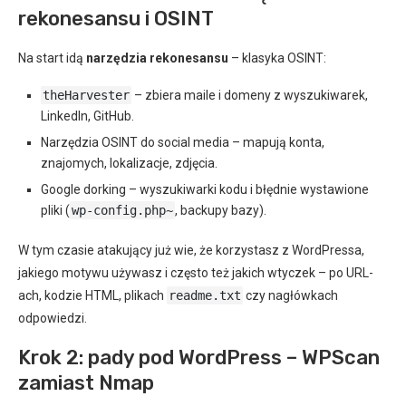
rekonesansu i OSINT
Na start idą
narzędzia rekonesansu
– klasyka OSINT:
theHarvester
– zbiera maile i domeny z wyszukiwarek,
LinkedIn, GitHub.
Narzędzia OSINT do social media – mapują konta,
znajomych, lokalizacje, zdjęcia.
Google dorking – wyszukiwarki kodu i błędnie wystawione
pliki (
wp-config.php~
, backupy bazy).
W tym czasie atakujący już wie, że korzystasz z WordPressa,
jakiego motywu używasz i często też jakich wtyczek – po URL-
ach, kodzie HTML, plikach
readme.txt
czy nagłówkach
odpowiedzi.
Krok 2: pady pod WordPress – WPScan
zamiast Nmap