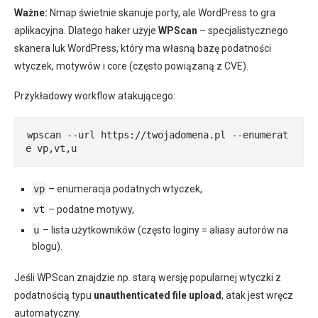
Ważne:
Nmap świetnie skanuje porty, ale WordPress to gra
aplikacyjna. Dlatego haker użyje
WPScan
– specjalistycznego
skanera luk WordPress, który ma własną bazę podatności
wtyczek, motywów i core (często powiązaną z CVE).
Przykładowy workflow atakującego:
wpscan --url https://twojadomena.pl --enumerat
e vp,vt,u
vp
– enumeracja podatnych wtyczek,
vt
– podatne motywy,
u
– lista użytkowników (często loginy = aliasy autorów na
blogu).
Jeśli WPScan znajdzie np. starą wersję popularnej wtyczki z
podatnością typu
unauthenticated file upload
, atak jest wręcz
automatyczny.