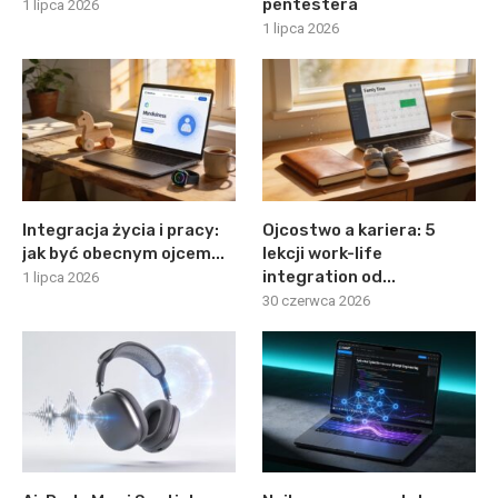
pentestera
1 lipca 2026
1 lipca 2026
Integracja życia i pracy:
Ojcostwo a kariera: 5
jak być obecnym ojcem...
lekcji work-life
integration od...
1 lipca 2026
30 czerwca 2026