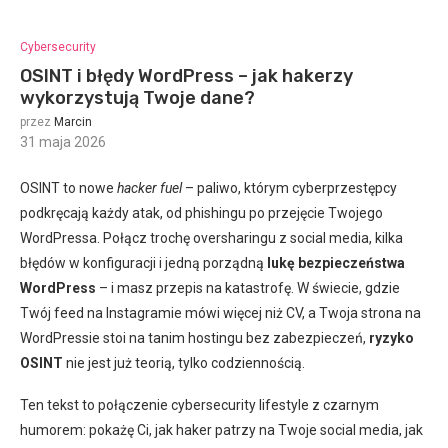
Cybersecurity
OSINT i błędy WordPress – jak hakerzy
wykorzystują Twoje dane?
przez
Marcin
31 maja 2026
:
OSINT to nowe
hacker fuel
– paliwo, którym cyberprzestępcy
podkręcają każdy atak, od phishingu po przejęcie Twojego
WordPressa. Połącz trochę oversharingu z social media, kilka
błędów w konfiguracji i jedną porządną
lukę bezpieczeństwa
WordPress
– i masz przepis na katastrofę. W świecie, gdzie
Twój feed na Instagramie mówi więcej niż CV, a Twoja strona na
WordPressie stoi na tanim hostingu bez zabezpieczeń,
ryzyko
OSINT
nie jest już teorią, tylko codziennością.
Ten tekst to połączenie cybersecurity lifestyle z czarnym
humorem: pokażę Ci, jak haker patrzy na Twoje social media, jak