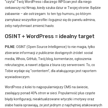
“czyta” Twój WordPress i dlaczego WPScan jest dla niego
ciekawszy niż Nmap, kiedy szuka dziur w Twojej stronie. Będzie
zabawnie – ale ostrzegam: to ten typ humoru, po którym
zamykasz wszystkie profile i logujesz się do panelu admina,
żeby natychmiast zmienić hasło.
OSINT + WordPress = idealny target
PILNE:
OSINT (Open Source Intelligence) to nie magia, tylko
zbieranie informacji z publicznie dostępnych źródeł: social
media, Whois, GitHub, Twój blog, komentarze, ogłoszenia
rekrutacyjne, a nawet zdjęcia z biura czy serwerowni. To, co
Tobie wydaje się “contentem”, dla atakującego jest raportem
wywiadowczym.
WordPress z kolei to najpopularniejszy CMS na świecie,
zasilający ponad 40% stron w sieci. Popularność plus częste
błędy konfiguracji, nieaktualizowane wtyczki i motywy oraz
słabe hasła sprawiają, że jest jednym z najchętniej atakowanych