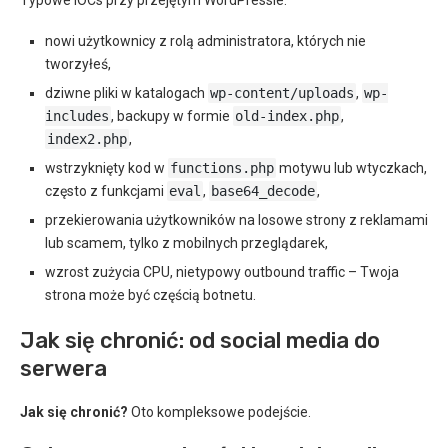
Typowe IOCs przy przejętym WordPressie:
nowi użytkownicy z rolą administratora, których nie
tworzyłeś,
dziwne pliki w katalogach
wp-content/uploads
,
wp-
includes
, backupy w formie
old-index.php
,
index2.php
,
wstrzyknięty kod w
functions.php
motywu lub wtyczkach,
często z funkcjami
eval
,
base64_decode
,
przekierowania użytkowników na losowe strony z reklamami
lub scamem, tylko z mobilnych przeglądarek,
wzrost zużycia CPU, nietypowy outbound traffic – Twoja
strona może być częścią botnetu.
Jak się chronić: od social media do
serwera
Jak się chronić?
Oto kompleksowe podejście.