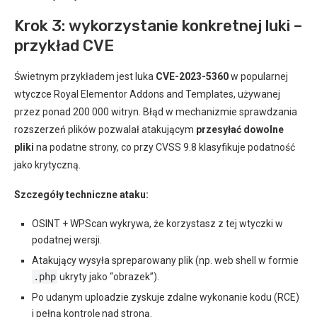
Krok 3: wykorzystanie konkretnej luki –
przykład CVE
Świetnym przykładem jest luka
CVE-2023-5360
w popularnej
wtyczce Royal Elementor Addons and Templates, używanej
przez ponad 200 000 witryn. Błąd w mechanizmie sprawdzania
rozszerzeń plików pozwalał atakującym
przesyłać dowolne
pliki
na podatne strony, co przy CVSS 9.8 klasyfikuje podatność
jako krytyczną.
Szczegóły techniczne ataku:
OSINT + WPScan wykrywa, że korzystasz z tej wtyczki w
podatnej wersji.
Atakujący wysyła spreparowany plik (np. web shell w formie
.php
ukryty jako “obrazek”).
Po udanym uploadzie zyskuje zdalne wykonanie kodu (RCE)
i pełną kontrolę nad stroną.