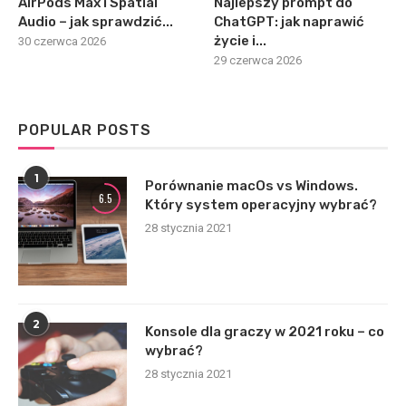
AirPods Max i Spatial
Najlepszy prompt do
Audio – jak sprawdzić...
ChatGPT: jak naprawić
życie i...
30 czerwca 2026
29 czerwca 2026
POPULAR POSTS
1
Porównanie macOs vs Windows.
6.5
Który system operacyjny wybrać?
28 stycznia 2021
2
Konsole dla graczy w 2021 roku – co
wybrać?
28 stycznia 2021