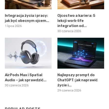
Integracja życia i pracy:
Ojcostwo a kariera: 5
jak być obecnym ojcem...
lekcji work-life
integration od...
1 lipca 2026
30 czerwca 2026
AirPods Max i Spatial
Najlepszy prompt do
Audio – jak sprawdzić...
ChatGPT: jak naprawić
życie i...
30 czerwca 2026
29 czerwca 2026