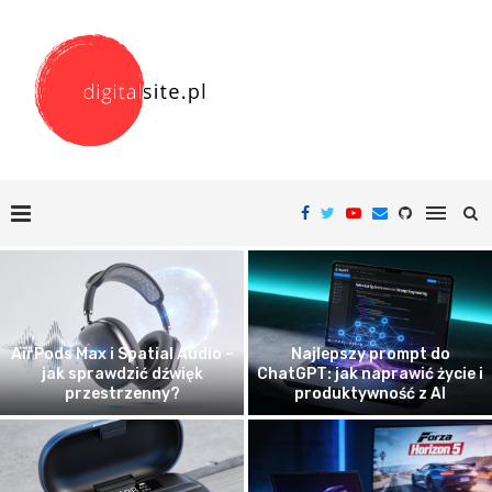
AirPods Max i Spatial Audio –
Najlepszy prompt do
jak sprawdzić dźwięk
ChatGPT: jak naprawić życie i
przestrzenny?
produktywność z AI