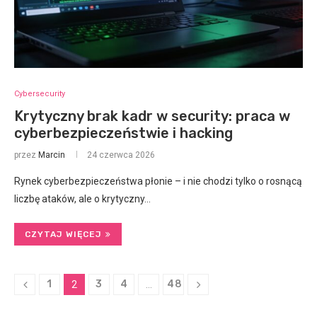
Cybersecurity
Krytyczny brak kadr w security: praca w
cyberbezpieczeństwie i hacking
przez
Marcin
24 czerwca 2026
Rynek cyberbezpieczeństwa płonie – i nie chodzi tylko o rosnącą
liczbę ataków, ale o krytyczny…
CZYTAJ WIĘCEJ
1
3
4
48
2
…