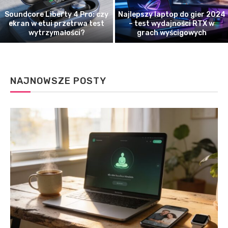
Soundcore Liberty 4 Pro: czy
Najlepszy laptop do gier 2024
ekran w etui przetrwa test
– test wydajności RTX w
wytrzymałości?
grach wyścigowych
:
NAJNOWSZE POSTY