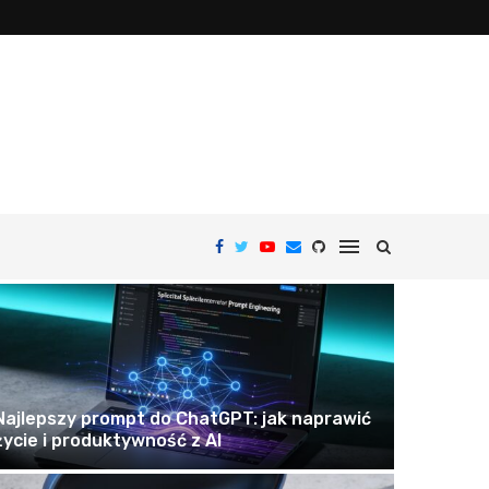
Najlepszy prompt do ChatGPT: jak naprawić
życie i produktywność z AI