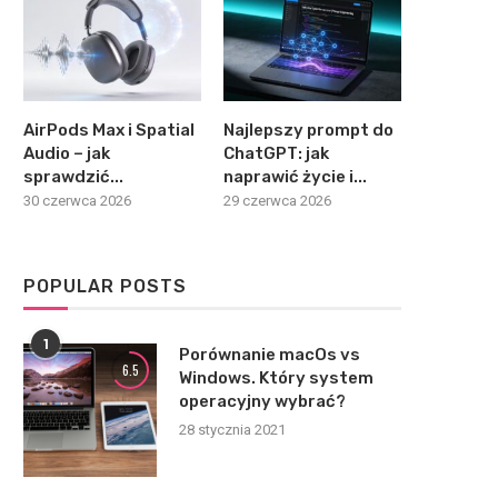
AirPods Max i Spatial
Najlepszy prompt do
Audio – jak
ChatGPT: jak
sprawdzić...
naprawić życie i...
30 czerwca 2026
29 czerwca 2026
POPULAR POSTS
1
Porównanie macOs vs
6.5
Windows. Który system
operacyjny wybrać?
28 stycznia 2021