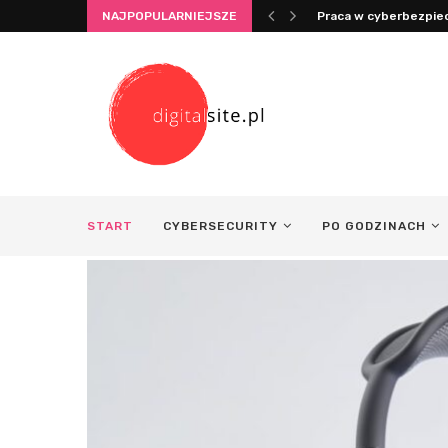
NAJPOPULARNIEJSZE
Integracja życia i pra
START
CYBERSECURITY
PO GODZINACH
o