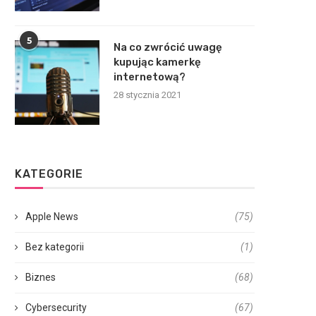
5
Na co zwrócić uwagę
kupując kamerkę
internetową?
28 stycznia 2021
KATEGORIE
Apple News
(75)
Bez kategorii
(1)
Biznes
(68)
Cybersecurity
(67)