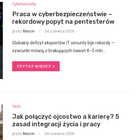
Cybersecurity
Praca w cyberbezpieczeństwie –
rekordowy popyt na pentesterów
przez
Marcin
24 czerwca 2026
Globalny deficyt ekspertów IT security bije rekordy —
szacunki mówią o brakujących nawet 4–5 mln…
CZYTAJ WIĘCEJ
Tech
Jak połączyć ojcostwo a karierę? 5
zasad integracji życia i pracy
przez
Marcin
24 czerwca 2026