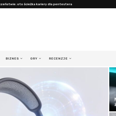
cy: jak być obecnym ojcem...
BIZNES
GRY
RECENZJE