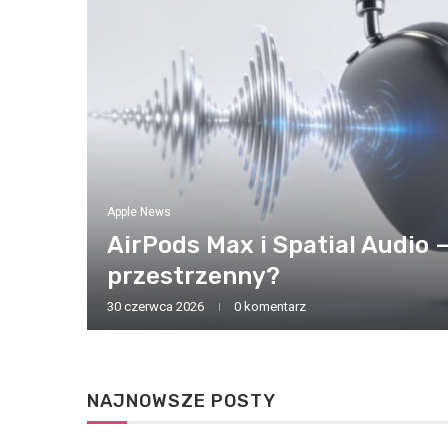
becnym
:
Apple News
AirPods Max i Spatial Audio 
przestrzenny?
e
30 czerwca 2026
0 komentarz
NAJNOWSZE POSTY