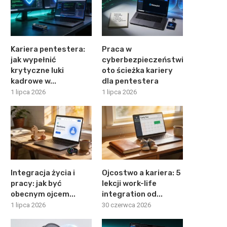
Kariera pentestera:
Praca w
jak wypełnić
cyberbezpieczeństwie:
krytyczne luki
oto ścieżka kariery
kadrowe w...
dla pentestera
1 lipca 2026
1 lipca 2026
Integracja życia i
Ojcostwo a kariera: 5
pracy: jak być
lekcji work-life
obecnym ojcem...
integration od...
1 lipca 2026
30 czerwca 2026