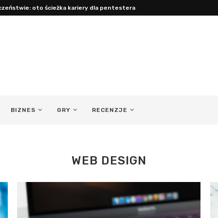
zeństwie: oto ścieżka kariery dla pentestera
BIZNES
GRY
RECENZJE
WEB DESIGN