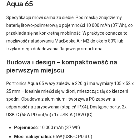
Aqua 65
Specyfikacja mówi sama za siebie. Pod maską znajdziemy
baterię litowo-polimerową o pojemności 10 000 mAh (37 Wh), co
przekłada się na konkretną mobilność. W praktyce oznacza to
możliwość naładowania MacBooka Air M2 do około 80% lub
trzykrotnego doładowania flagowego smartfona.
Budowa i design – kompaktowość na
pierwszym miejscu
Portronics Aqua 65 waży zaledwie 220 g i ma wymiary 105 x 52 x
25 mm – idealnie mieści się w dłoni, mieszcząc się do kieszeni
spodni. Obudowa z aluminium i tworzywa PC zapewnia
odporność na zarysowania (stopień IPX4). Dostępne porty: 2x
USB-C (65W PD out/in) i 1x USB-A (18W QC).
Pojemność:
10 000 mAh (37 Wh)
Moc maksymalna:
65W (USB-C PD 3.0)