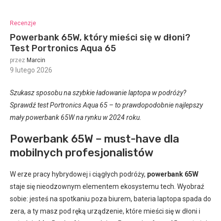
Recenzje
Powerbank 65W, który mieści się w dłoni?
Test Portronics Aqua 65
przez
Marcin
9 lutego 2026
:
Szukasz sposobu na szybkie ładowanie laptopa w podróży?
Sprawdź test Portronics Aqua 65 – to prawdopodobnie najlepszy
mały powerbank 65W na rynku w 2024 roku.
Powerbank 65W – must-have dla
mobilnych profesjonalistów
W erze pracy hybrydowej i ciągłych podróży,
powerbank 65W
staje się nieodzownym elementem ekosystemu tech. Wyobraź
sobie: jesteś na spotkaniu poza biurem, bateria laptopa spada do
zera, a ty masz pod ręką urządzenie, które mieści się w dłoni i