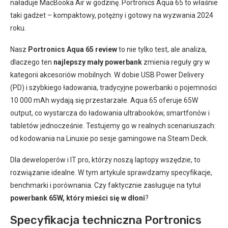
naładuje MacBooka Air w godzinę. Portronics Aqua 65 to właśnie
taki gadżet – kompaktowy, potężny i gotowy na wyzwania 2024
roku.
Nasz
Portronics Aqua 65 review
to nie tylko test, ale analiza,
dlaczego ten
najlepszy mały powerbank
zmienia reguły gry w
kategorii akcesoriów mobilnych. W dobie USB Power Delivery
(PD) i szybkiego ładowania, tradycyjne powerbanki o pojemności
10 000 mAh wydają się przestarzałe. Aqua 65 oferuje 65W
output, co wystarcza do ładowania ultrabooków, smartfonów i
tabletów jednocześnie. Testujemy go w realnych scenariuszach:
od kodowania na Linuxie po sesje gamingowe na Steam Deck.
Dla deweloperów i IT pro, którzy noszą laptopy wszędzie, to
rozwiązanie idealne. W tym artykule sprawdzamy specyfikacje,
benchmarki i porównania. Czy faktycznie zasługuje na tytuł
powerbank 65W, który mieści się w dłoni
?
Specyfikacja techniczna Portronics