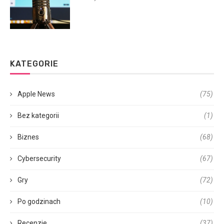
KATEGORIE
Apple News
(75)
Bez kategorii
(1)
Biznes
(68)
Cybersecurity
(67)
Gry
(72)
Po godzinach
(10)
Recenzje
(37)