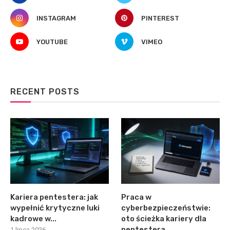
INSTAGRAM
PINTEREST
YOUTUBE
VIMEO
RECENT POSTS
Kariera pentestera: jak
Praca w
wypełnić krytyczne luki
cyberbezpieczeństwie:
kadrowe w...
oto ścieżka kariery dla
pentestera
1 lipca 2026