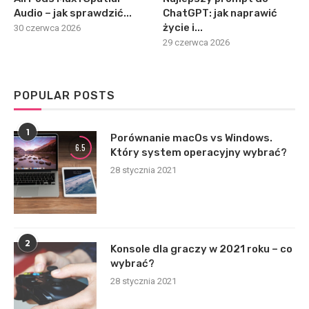
Audio – jak sprawdzić...
ChatGPT: jak naprawić
życie i...
30 czerwca 2026
29 czerwca 2026
POPULAR POSTS
1
Porównanie macOs vs Windows.
6.5
Który system operacyjny wybrać?
28 stycznia 2021
2
Konsole dla graczy w 2021 roku – co
wybrać?
28 stycznia 2021