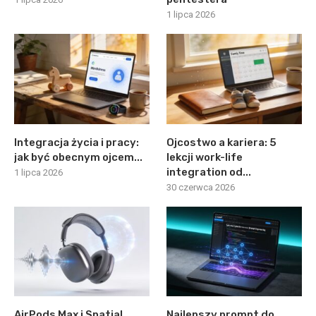
1 lipca 2026
Integracja życia i pracy:
Ojcostwo a kariera: 5
jak być obecnym ojcem...
lekcji work-life
integration od...
1 lipca 2026
30 czerwca 2026
AirPods Max i Spatial
Najlepszy prompt do