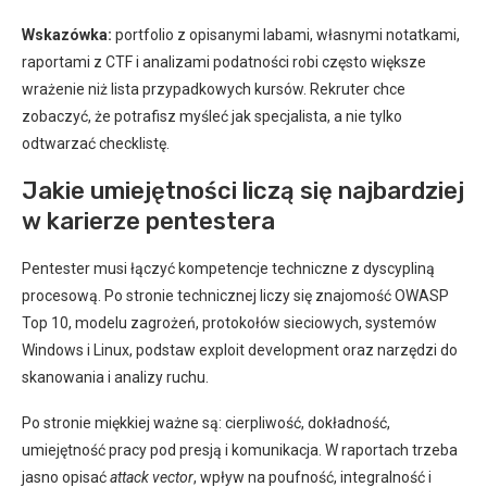
Wskazówka:
portfolio z opisanymi labami, własnymi notatkami,
raportami z CTF i analizami podatności robi często większe
wrażenie niż lista przypadkowych kursów. Rekruter chce
zobaczyć, że potrafisz myśleć jak specjalista, a nie tylko
odtwarzać checklistę.
Jakie umiejętności liczą się najbardziej
w karierze pentestera
Pentester musi łączyć kompetencje techniczne z dyscypliną
procesową. Po stronie technicznej liczy się znajomość OWASP
Top 10, modelu zagrożeń, protokołów sieciowych, systemów
Windows i Linux, podstaw exploit development oraz narzędzi do
skanowania i analizy ruchu.
Po stronie miękkiej ważne są: cierpliwość, dokładność,
umiejętność pracy pod presją i komunikacja. W raportach trzeba
jasno opisać
attack vector
, wpływ na poufność, integralność i