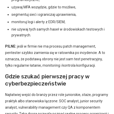
używaj MFA wszędzie, gdzie to możliwe,
segmentuj sieć i ograniczaj uprawnienia,
monitoruj logi i alerty z EDR/SIEM,
nie używaj tych samych haseł w środowiskach testowych i
prywatnych.
PILNE:
jeśli w firmie nie ma procesu patch management,
pentester szybko zamienia się w ratownika po incydencie. A to
oznacza, że podstawą obrony nie jest sam test penetracyjny,
tylko regularne łatanie, monitoring i kontrola konfiguracji.
Gdzie szukać pierwszej pracy w
cyberbezpieczeństwie
Najłatwiej wejść do branży przez role juniorskie, staże, programy
praktyk albo stanowiska łączone: SOC analyst, junior security
analyst, vulnerability management czy QA z komponentem
security. Taka droga pozwala poznać realne procesy organizacji i