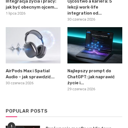
Integracja życia i pracy:
Ojcostwo a kariera: 5
jak być obecnym ojcem...
lekcji work-life
integration od...
1 lipca 2026
30 czerwca 2026
AirPods Max i Spatial
Najlepszy prompt do
Audio – jak sprawdzić...
ChatGPT: jak naprawić
życie i...
30 czerwca 2026
29 czerwca 2026
POPULAR POSTS
1