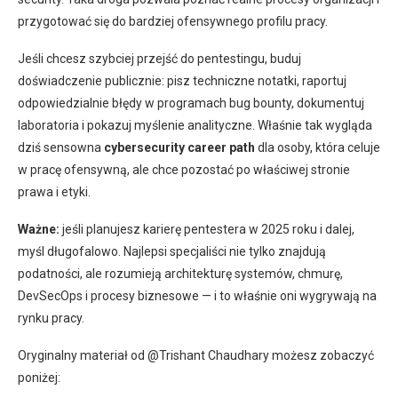
przygotować się do bardziej ofensywnego profilu pracy.
Jeśli chcesz szybciej przejść do pentestingu, buduj
doświadczenie publicznie: pisz techniczne notatki, raportuj
odpowiedzialnie błędy w programach bug bounty, dokumentuj
laboratoria i pokazuj myślenie analityczne. Właśnie tak wygląda
dziś sensowna
cybersecurity career path
dla osoby, która celuje
w pracę ofensywną, ale chce pozostać po właściwej stronie
prawa i etyki.
Ważne:
jeśli planujesz karierę pentestera w 2025 roku i dalej,
myśl długofalowo. Najlepsi specjaliści nie tylko znajdują
podatności, ale rozumieją architekturę systemów, chmurę,
DevSecOps i procesy biznesowe — i to właśnie oni wygrywają na
rynku pracy.
Oryginalny materiał od @Trishant Chaudhary możesz zobaczyć
poniżej: