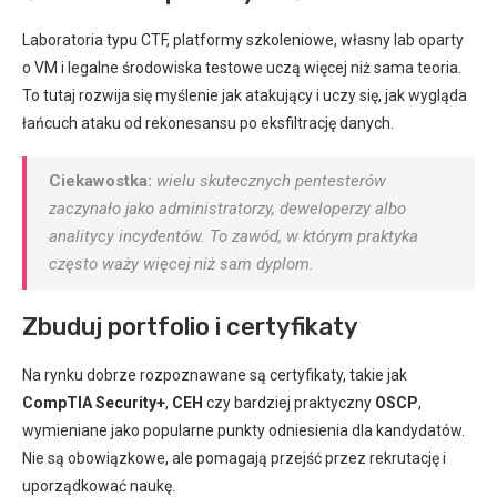
Laboratoria typu CTF, platformy szkoleniowe, własny lab oparty
o VM i legalne środowiska testowe uczą więcej niż sama teoria.
To tutaj rozwija się myślenie jak atakujący i uczy się, jak wygląda
łańcuch ataku od rekonesansu po eksfiltrację danych.
Ciekawostka:
wielu skutecznych pentesterów
zaczynało jako administratorzy, deweloperzy albo
analitycy incydentów. To zawód, w którym praktyka
często waży więcej niż sam dyplom.
Zbuduj portfolio i certyfikaty
Na rynku dobrze rozpoznawane są certyfikaty, takie jak
CompTIA Security+
,
CEH
czy bardziej praktyczny
OSCP
,
wymieniane jako popularne punkty odniesienia dla kandydatów.
Nie są obowiązkowe, ale pomagają przejść przez rekrutację i
uporządkować naukę.