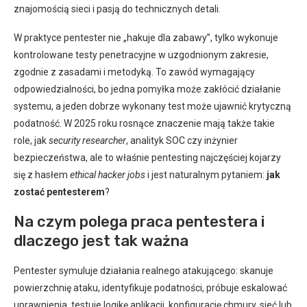
znajomością sieci i pasją do technicznych detali.
W praktyce pentester nie „hakuje dla zabawy”, tylko wykonuje
kontrolowane testy penetracyjne w uzgodnionym zakresie,
zgodnie z zasadami i metodyką. To zawód wymagający
odpowiedzialności, bo jedna pomyłka może zakłócić działanie
systemu, a jeden dobrze wykonany test może ujawnić krytyczną
podatność. W 2025 roku rosnące znaczenie mają także takie
role, jak
security researcher
, analityk SOC czy inżynier
bezpieczeństwa, ale to właśnie pentesting najczęściej kojarzy
się z hasłem
ethical hacker jobs
i jest naturalnym pytaniem:
jak
zostać pentesterem
?
Na czym polega praca pentestera i
dlaczego jest tak ważna
Pentester symuluje działania realnego atakującego: skanuje
powierzchnię ataku, identyfikuje podatności, próbuje eskalować
uprawnienia, testuje logikę aplikacji, konfigurację chmury, sieć lub