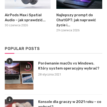
AirPods Max i Spatial
Najlepszy prompt do
Audio – jak sprawdzić...
ChatGPT: jak naprawić
życie i...
30 czerwca 2026
29 czerwca 2026
POPULAR POSTS
1
Porównanie macOs vs Windows.
6.5
Który system operacyjny wybrać?
28 stycznia 2021
2
Konsole dla graczy w 2021 roku – co
wybrać?