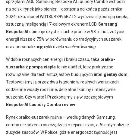
sprzętami AGD. Samsung Bespoke AI Laundry Combo wchodzi
na polski rynek jako pionier – dostępna od końca października
2024 roku, model WD18DB8995BZT2 wyróżnia się pompą ciepła,
sztuczną inteligencją i 7-calowym ekranem LCD.
Samsung
Bespoke AI
obiecuje czyste i suche pranie w 98 minut, zużycie
energii niższe o 75% w porównaniu do tradycyjnych suszarek
oraz personalizację cykli dzięki
machine learning
.
W dobie rosnących cen energii i braku czasu, taka
pralko-
suszarka z pompą ciepła
to nie gadżet, lecz praktyczne
rozwiązanie dla tech entuzjastów budujących
inteligentny dom
.
Testowaliśmy ją przez dwa tygodnie w realnych warunkach:
codzienne wsady rodzinne, delikatne tkaniny i intensywne
suszenie. Czy warto? Przekonajmy się w szczegółowym
Bespoke AI Laundry Combo review
.
Rynek pralko-suszarek rośnie – według danych Samsung,
combo urządzenia oszczędzają miejsce i czas, a AI optymalizuje
zużycie zasobów. W Polsce, gdzie energooszczędność jest