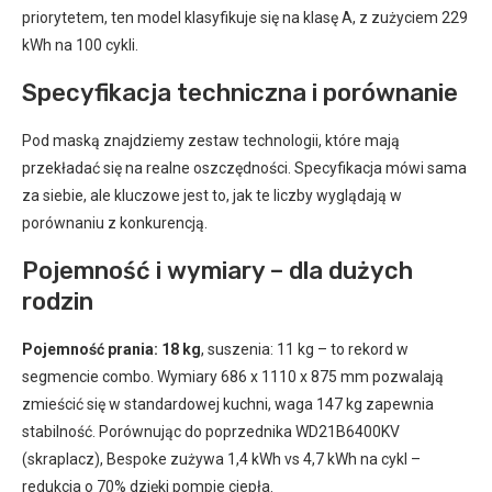
priorytetem, ten model klasyfikuje się na klasę A, z zużyciem 229
kWh na 100 cykli.
Specyfikacja techniczna i porównanie
Pod maską znajdziemy zestaw technologii, które mają
przekładać się na realne oszczędności. Specyfikacja mówi sama
za siebie, ale kluczowe jest to, jak te liczby wyglądają w
porównaniu z konkurencją.
Pojemność i wymiary – dla dużych
rodzin
Pojemność prania: 18 kg
, suszenia: 11 kg – to rekord w
segmencie combo. Wymiary 686 x 1110 x 875 mm pozwalają
zmieścić się w standardowej kuchni, waga 147 kg zapewnia
stabilność. Porównując do poprzednika WD21B6400KV
(skraplacz), Bespoke zużywa 1,4 kWh vs 4,7 kWh na cykl –
redukcja o 70% dzięki pompie ciepła.