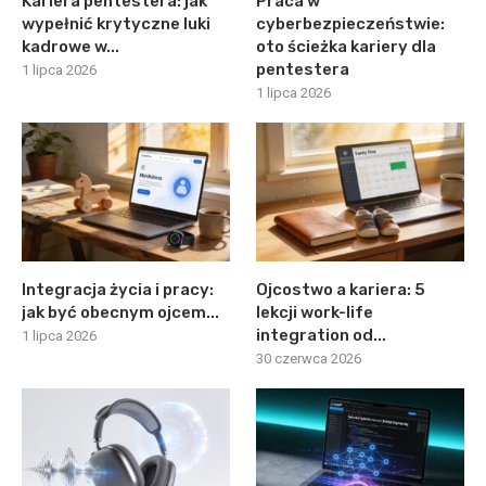
Kariera pentestera: jak
Praca w
wypełnić krytyczne luki
cyberbezpieczeństwie:
kadrowe w...
oto ścieżka kariery dla
pentestera
1 lipca 2026
1 lipca 2026
Integracja życia i pracy:
Ojcostwo a kariera: 5
jak być obecnym ojcem...
lekcji work-life
integration od...
1 lipca 2026
30 czerwca 2026