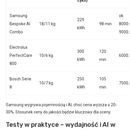
cykli)
Samsung
ok.
229
Bespoke AI
18/11 kg
98 min
8000-
kWh
Combo
9000 
Electrolux
300
120
PerfectCare
10/6 kg
6000 
kWh
min
800
Bosch Serie
250
105
10/7 kg
7500 
8
kWh
min
Samsung wygrywa pojemnością i AI, choć cena wyższa o 20-
30%. Stosunek ceny do jakości będzie kluczowy dla oceny.
Testy w praktyce – wydajność i AI w