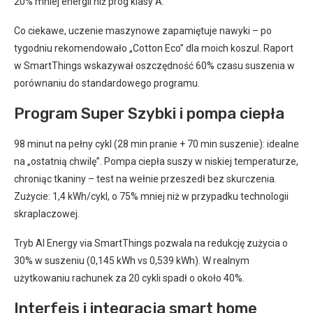
20% mniej energii niż próg klasy A.
Co ciekawe, uczenie maszynowe zapamiętuje nawyki – po
tygodniu rekomendowało „Cotton Eco” dla moich koszul. Raport
w SmartThings wskazywał oszczędność 60% czasu suszenia w
porównaniu do standardowego programu.
Program Super Szybki i pompa ciepła
98 minut na pełny cykl (28 min pranie + 70 min suszenie): idealne
na „ostatnią chwilę”. Pompa ciepła suszy w niskiej temperaturze,
chroniąc tkaniny – test na wełnie przeszedł bez skurczenia.
Zużycie: 1,4 kWh/cykl, o 75% mniej niż w przypadku technologii
skraplaczowej.
Tryb AI Energy via SmartThings pozwala na redukcję zużycia o
30% w suszeniu (0,145 kWh vs 0,539 kWh). W realnym
użytkowaniu rachunek za 20 cykli spadł o około 40%.
Interfejs i integracja smart home