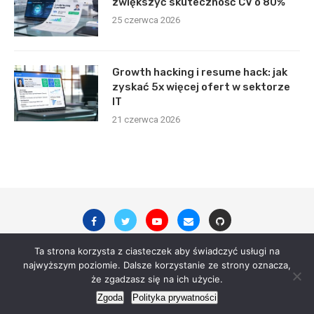
zwiększyć skuteczność CV o 80%
25 czerwca 2026
Growth hacking i resume hack: jak
zyskać 5x więcej ofert w sektorze
IT
21 czerwca 2026
Ta strona korzysta z ciasteczek aby świadczyć usługi na
najwyższym poziomie. Dalsze korzystanie ze strony oznacza,
© 2023 - All Right Reserved. digitalsite.pl
że zgadzasz się na ich użycie.
Zgoda
Polityka prywatności
Powered by
dobrzanski.me