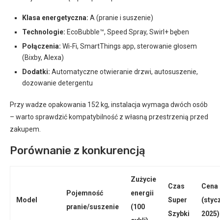
Klasa energetyczna:
A (pranie i suszenie)
Technologie:
EcoBubble™, Speed Spray, Swirl+ bęben
Połączenia:
Wi-Fi, SmartThings app, sterowanie głosem
(Bixby, Alexa)
Dodatki:
Automatyczne otwieranie drzwi, autosuszenie,
dozowanie detergentu
Przy wadze opakowania 152 kg, instalacja wymaga dwóch osób
– warto sprawdzić kompatybilność z własną przestrzenią przed
zakupem.
Porównanie z konkurencją
Zużycie
Czas
Cena
Pojemność
energii
Model
Super
(styc
pranie/suszenie
(100
Szybki
2025)