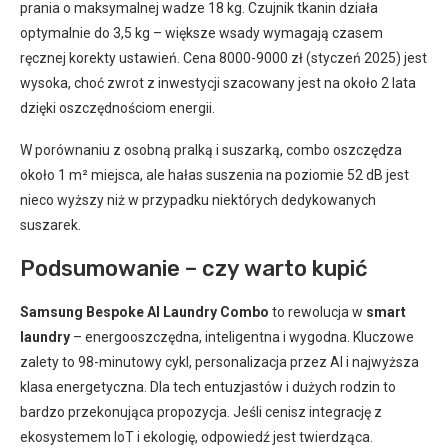
prania o maksymalnej wadze 18 kg. Czujnik tkanin działa
optymalnie do 3,5 kg – większe wsady wymagają czasem
ręcznej korekty ustawień. Cena 8000-9000 zł (styczeń 2025) jest
wysoka, choć zwrot z inwestycji szacowany jest na około 2 lata
dzięki oszczędnościom energii.
W porównaniu z osobną pralką i suszarką, combo oszczędza
około 1 m² miejsca, ale hałas suszenia na poziomie 52 dB jest
nieco wyższy niż w przypadku niektórych dedykowanych
suszarek.
Podsumowanie – czy warto kupić
Samsung Bespoke AI Laundry Combo
to rewolucja w
smart
laundry
– energooszczędna, inteligentna i wygodna. Kluczowe
zalety to 98-minutowy cykl, personalizacja przez AI i najwyższa
klasa energetyczna. Dla tech entuzjastów i dużych rodzin to
bardzo przekonująca propozycja. Jeśli cenisz integrację z
ekosystemem IoT i ekologię, odpowiedź jest twierdząca.