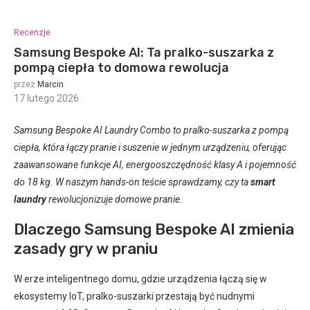
Recenzje
Samsung Bespoke AI: Ta pralko-suszarka z
pompą ciepła to domowa rewolucja
przez
Marcin
17 lutego 2026
:
Samsung Bespoke AI Laundry Combo to pralko-suszarka z pompą
ciepła, która łączy pranie i suszenie w jednym urządzeniu, oferując
zaawansowane funkcje AI, energooszczędność klasy A i pojemność
do 18 kg. W naszym hands-on teście sprawdzamy, czy ta
smart
laundry
rewolucjonizuje domowe pranie.
Dlaczego Samsung Bespoke AI zmienia
zasady gry w praniu
W erze inteligentnego domu, gdzie urządzenia łączą się w
ekosystemy IoT, pralko-suszarki przestają być nudnymi