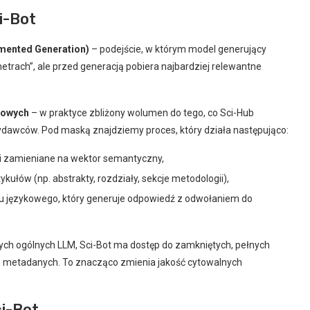
i-Bot
mented Generation)
– podejście, w którym model generujący
trach”, ale przed generacją pobiera najbardziej relewantne
kowych
– w praktyce zbliżony wolumen do tego, co Sci-Hub
dawców. Pod maską znajdziemy proces, który działa następująco:
 i zamieniane na wektor semantyczny,
kułów (np. abstrakty, rozdziały, sekcje metodologii),
u językowego, który generuje odpowiedź z odwołaniem do
ch ogólnych LLM, Sci-Bot ma dostęp do zamkniętych, pełnych
ych metadanych. To znacząco zmienia jakość cytowalnych
i-Bot