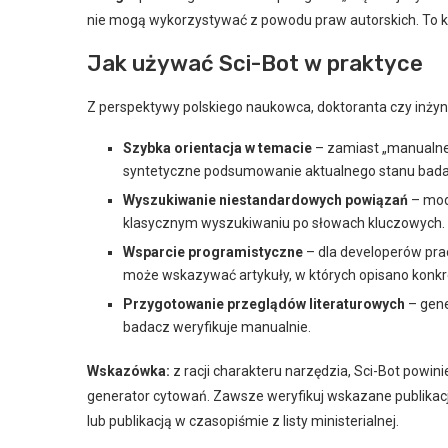
nie mogą wykorzystywać z powodu praw autorskich. To kon
Jak używać Sci-Bot w praktyce
Z perspektywy polskiego naukowca, doktoranta czy inżyni
Szybka orientacja w temacie
– zamiast „manualneg
syntetyczne podsumowanie aktualnego stanu badań 
Wyszukiwanie niestandardowych powiązań
– mode
klasycznym wyszukiwaniu po słowach kluczowych.
Wsparcie programistyczne
– dla developerów prac
może wskazywać artykuły, w których opisano konkre
Przygotowanie przeglądów literaturowych
– gene
badacz weryfikuje manualnie.
Wskazówka:
z racji charakteru narzędzia, Sci-Bot powin
generator cytowań. Zawsze weryfikuj wskazane publikacj
lub publikacją w czasopiśmie z listy ministerialnej.