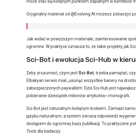
może stać się kolejnym punktem zapalnym w konflikcie
Oryginalny materiał od @Evolving AI możesz zobaczyć po
Jak widać w powyższym materiale, zainteresowanie społe
ogromne. W praktyce oznacza to, że takie projekty jak Sc
Sci-Bot i ewolucja Sci-Hub w kieru
Żeby zrozumieć, czym jest
Sci-Bot
, trzeba pamiętać, czy
Elbakyan serwis miał „usunąć wszystkie bariery na drod
zabezpieczonych paywallem. Dziś Sci-Hub jest największ
pobieranie dziesiątek milionów artykułów i monografii.
Sci-Bot jest naturalnym kolejnym krokiem. Zamiast samod
języku naturalnym, a system zwraca odpowiedź wygen
dostępem do ogromnej bazy publikacji. To praktyczne po
Tools
dla badaczy.