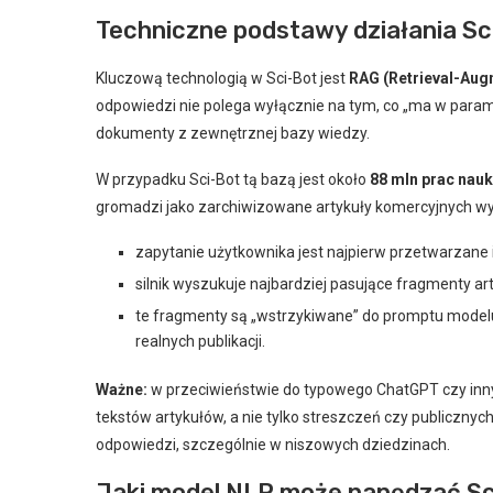
Techniczne podstawy działania Sc
Kluczową technologią w Sci-Bot jest
RAG (Retrieval-Aug
odpowiedzi nie polega wyłącznie na tym, co „ma w parame
dokumenty z zewnętrznej bazy wiedzy.
W przypadku Sci-Bot tą bazą jest około
88 mln prac nau
gromadzi jako zarchiwizowane artykuły komercyjnych wy
zapytanie użytkownika jest najpierw przetwarzane
silnik wyszukuje najbardziej pasujące fragmenty arty
te fragmenty są „wstrzykiwane” do promptu model
realnych publikacji.
Ważne:
w przeciwieństwie do typowego ChatGPT czy inny
tekstów artykułów, a nie tylko streszczeń czy publiczn
odpowiedzi, szczególnie w niszowych dziedzinach.
Jaki model NLP może napędzać Sc