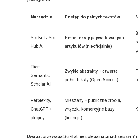
Narzędzie
Dostęp do pełnych tekstów
M
B
Sci-Bot / Sci-
Pełne teksty paywallowanych
p
Hub AI
artykułów
(nieoficjalnie)
„
Elicit,
Zwykle abstrakty + otwarte
F
Semantic
pełne teksty (Open Access)
p
Scholar AI
Perplexity,
Mieszany – publiczne źródła,
ChatGPT +
wtyczki, komercyjne bazy
K
pluginy
(licencje)
Uwaga:
przewaga Sci-Bot nie polega na „mądrzejszym” mo