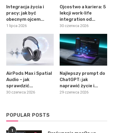
Integracja życia i
Ojcostwo a kariera: 5
pracy: jak być
lekcji work-life
obecnym ojcem...
integration od...
1 lipca 2026
30 czerwca 2026
AirPods Max i Spatial
Najlepszy prompt do
Audio – jak
ChatGPT: jak
sprawdzić...
naprawić życie i...
30 czerwca 2026
29 czerwca 2026
POPULAR POSTS
1