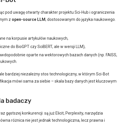
orąc pod uwagę otwarty charakter projektu Sci-Hub i ograniczenia
ednym z
open-source LLM
, dostosowanym do języka naukowego.
wane na korpusie artykułów naukowych,
iczne do BioGPT czy SciBERT, ale w wersji LLM),
awdopodobnie oparte na wektorowych bazach danych (np. FAISS,
aukowych.
ale bardziej niezależny stos technologiczny, w którym Sci-Bot
yfikacja mówi sama za siebie – skala bazy danych jest kluczowym
dla badaczy
z gęstszej konkurencji: są już Elicit, Perplexity, narzędzia
ówna różnica nie jest jednak technologiczna, lecz prawna i