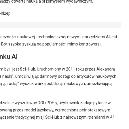
 między otwartą nauką a przemysłem wydawniczym.
niżej:
czności naukowej i technologicznej nowymi narzędziami AI jest
i-Bot szybko zyskują na popularności, mimo kontrowersji.
nku AI
m był i jest
Sci-Hub
. Uruchomiony w 2011 roku przez Alexandrę
ze nauki”, umożliwiając darmowy dostęp do artykułów naukowych
ą „piracką” wyszukiwarką publikacji naukowych, umożliwiającą
zielnie wyszukiwać DOI i PDF-y, użytkownik zadaje pytanie w
erowaną przez model językowy, wzmocnioną pełnotekstowym
łączenie tradycyjnej misji Sci-Hub z najnowszymi trendami w
AI