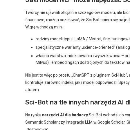
Twórcy nie ujawnili oficjalnie szczegółów modelu, ale bi
finansowe, można oczekiwać, że Sci-Bot opiera się na j
W grę wchodzą m.in.:
rodziny modeli typu LLaMA / Mistral, fine-tuningo
specjalistyczne warianty „science-oriented” (analog
własna warstwa indeksowania i wyszukiwania – pr
Milvus) i embeddingach dostrojonych do tekstów n
Nie jest to więc po prostu „ChatGPT z pluginem Sci-Hub”, 
kontroluje zarówno indeks, jak i model odpowiedzi. Spec
atutem.
Sci-Bot na tle innych narzędzi AI 
Na rynku
narzędzi AI dla badaczy
Sci-Bot wchodzi do cora
Semantic Scholar czy integracje LLM w Google Scholar. Gł
„dostępowa”.