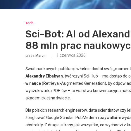
Tech
Sci-Bot: AI od Alexan
88 mln prac naukowy
1 czerwca 2026
przez
Marcin
Świat naukowych publikacji właśnie dostał swój „momen
Alexandry Elbakyan
, twórczyni Sci-Hub – ma dostęp do 
w nauce
(Retrieval-Augmented Generation), by odpowiadać
wyszukiwarka PDF-ów – to warstwa konwersacyjna nałożo
akademickiej na świecie.
Dla polskich research engineerów, data scientistów czy 
żonglować Google Scholar, PubMedem i paywallami wydawcó
abstrakty. Z drugiej strony, jak wszystko, co wychodzi z k