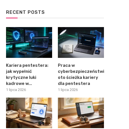
RECENT POSTS
Kariera pentestera:
Praca w
jak wypełnić
cyberbezpieczeństwie:
krytyczne luki
oto ścieżka kariery
kadrowe w...
dla pentestera
1 lipca 2026
1 lipca 2026