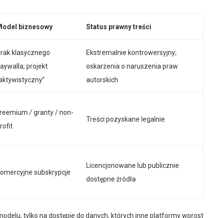
odel biznesowy
Status prawny treści
rak klasycznego
Ekstremalnie kontrowersyjny;
aywalla; projekt
oskarżenia o naruszenia praw
aktywistyczny”
autorskich
reemium / granty / non-
Treści pozyskane legalnie
rofit
Licencjonowane lub publicznie
omercyjne subskrypcje
dostępne źródła
delu, tylko na dostępie do danych, których inne platformy wprost