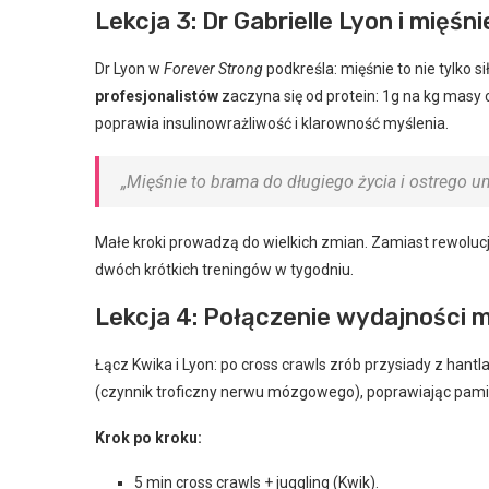
Lekcja 3: Dr Gabrielle Lyon i mięśni
Dr Lyon w
Forever Strong
podkreśla: mięśnie to nie tylko 
profesjonalistów
zaczyna się od protein: 1g na kg masy 
poprawia insulinowrażliwość i klarowność myślenia.
„Mięśnie to brama do długiego życia i ostrego um
Małe kroki prowadzą do wielkich zmian. Zamiast rewolucji
dwóch krótkich treningów w tygodniu.
Lekcja 4: Połączenie wydajności 
Łącz Kwika i Lyon: po cross crawls zrób przysiady z han
(czynnik troficzny nerwu mózgowego), poprawiając pami
Krok po kroku:
5 min cross crawls + juggling (Kwik).