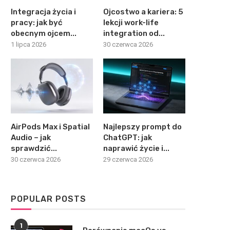
Integracja życia i
Ojcostwo a kariera: 5
pracy: jak być
lekcji work-life
obecnym ojcem...
integration od...
1 lipca 2026
30 czerwca 2026
AirPods Max i Spatial
Najlepszy prompt do
Audio – jak
ChatGPT: jak
sprawdzić...
naprawić życie i...
30 czerwca 2026
29 czerwca 2026
POPULAR POSTS
1