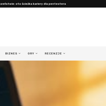
cy: jak być obecnym ojcem...
BIZNES
GRY
RECENZJE