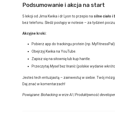
Podsumowanie i akcja na start
5 lekcji od Jima Kwika i dr Lyon to przepis na
silne ciało i
bez telefonu. Śledź postępy w notesie – za tydzień poczu
Akcyjne kroki:
Pobierz app do trackingu protein (np. MyFitnessPal)
Obejrzyj Kwika na YouTube.
Zapisz się na siłownię lub kup hantle.
Przeczytaj
Myseľ bez hraníc
(polskie wydanie wkrótc
Jesteś tech entuzjastą – zainwestuj w siebie. Twój mózg
Daj znać w komentarzach!
Powiązane: Biohacking w erze AI | Produktywność develope