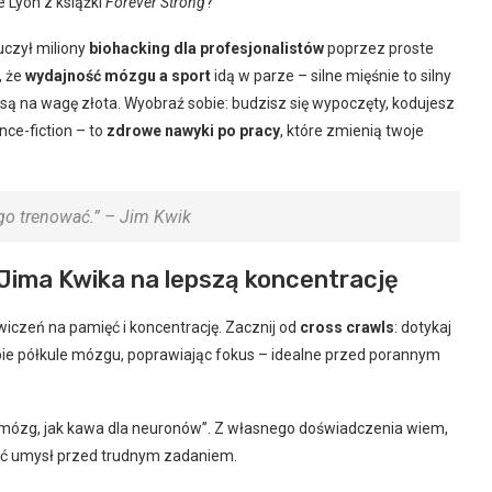
e Lyon z książki
Forever Strong
?
uczył miliony
biohacking dla profesjonalistów
poprzez proste
, że
wydajność mózgu a sport
idą w parze – silne mięśnie to silny
 są na wagę złota. Wyobraź sobie: budzisz się wypoczęty, kodujesz
nce-fiction – to
zdrowe nawyki po pracy
, które zmienią twoje
go trenować.” – Jim Kwik
 Jima Kwika na lepszą koncentrację
wiczeń na pamięć i koncentrację. Zacznij od
cross crawls
: dotykaj
ie półkule mózgu, poprawiając fokus – idealne przed porannym
i mózg, jak kawa dla neuronów”. Z własnego doświadczenia wiem,
nić umysł przed trudnym zadaniem.