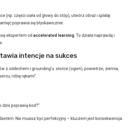
sce
(np. części ciała od głowy do stóp), utwórz
obraz
i
splataj
 pamięć poprawia się błyskawicznie.
 się ekspertem od
accelerated learning
. To działa naprawdę i
w.
stawia intencje na sukces
 z oddechem i grounding’u: słońce (ogień), powietrze, ziemia,
ercu, robię rękami”.
k dziś poprawię kod?”.
ndsetem. Nie musisz być perfekcyjny – kluczem jest konsekwencja.