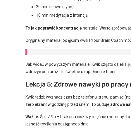
20 min siłowe (Lyon).
10 min medytacja z intencją.
To
jak poprawić koncentrację
na stałe. Warto spróbować
Oryginalny materiał od @Jim Kwik | Your Brain Coach mo
Jak widać w powyższym materiale, Kwik często dzieli s
wdrożyć od zaraz. To świetne uzupełnienie teorii.
Lekcja 5: Zdrowe nawyki po pracy
Kwik radzi: wyznacz czas bez telefonu, trenuj pamięć (np.
zero ekranów godzinę przed snem. To buduje
zdrowe na
Ważne:
Śpij 7-9h – brak snu niszczy mięśnie i neurony. T
jasność myślenia następnego dnia.