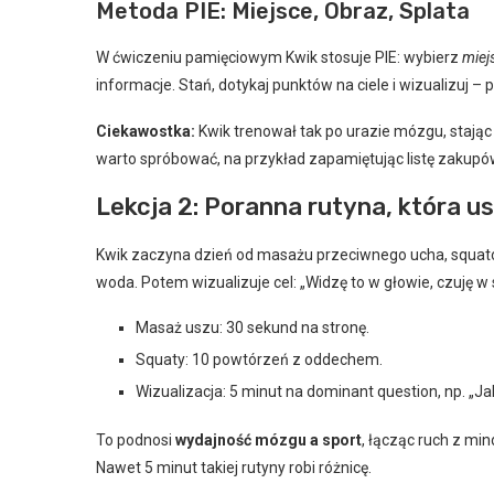
Metoda PIE: Miejsce, Obraz, Splata
W ćwiczeniu pamięciowym Kwik stosuje PIE: wybierz
miej
informacje. Stań, dotykaj punktów na ciele i wizualizuj –
Ciekawostka:
Kwik trenował tak po urazie mózgu, stając
warto spróbować, na przykład zapamiętując listę zakupó
Lekcja 2: Poranna rutyna, która u
Kwik zaczyna dzień od masażu przeciwnego ucha, squatów
woda. Potem wizualizuje cel: „Widzę to w głowie, czuję w s
Masaż uszu: 30 sekund na stronę.
Squaty: 10 powtórzeń z oddechem.
Wizualizacja: 5 minut na dominant question, np. „Ja
To podnosi
wydajność mózgu a sport
, łącząc ruch z mi
Nawet 5 minut takiej rutyny robi różnicę.