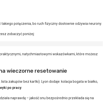
 takiego połączenia, bo ruch fizyczny dosłownie odżywia neurony.
żesz zobaczyć poniżej:
ię praktycznymi, natychmiastowymi wskazówkami, które możesz
 na wieczorne resetowanie
 lista zakupów bez kartki). Lyon dodaje: kolacja bogata w białko,
wyki po pracy
.
o działa naprawdę – jakość snu bezpośrednio przekłada się na