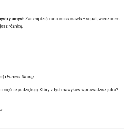
 bystry umysł
. Zacznij dziś: rano cross crawls + squat, wieczorem
jesz różnicę.
.
e) i
Forever Strong
.
 i mięśnie podziękują. Który z tych nawyków wprowadzisz jutro?
ra