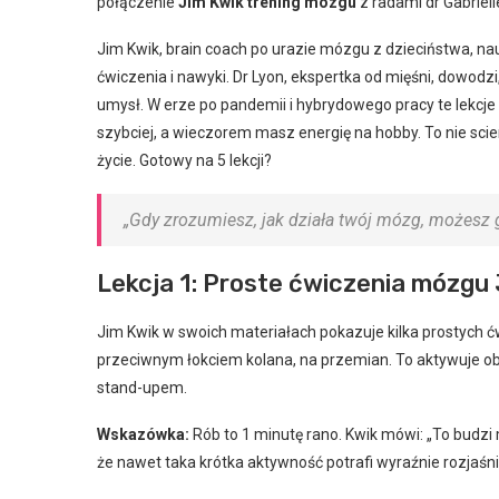
połączenie
Jim Kwik trening mózgu
z radami dr Gabriell
Jim Kwik, brain coach po urazie mózgu z dzieciństwa, na
ćwiczenia i nawyki. Dr Lyon, ekspertka od mięśni, dowodzi
umysł. W erze po pandemii i hybrydowego pracy te lekcje
szybciej, a wieczorem masz energię na hobby. To nie scie
życie. Gotowy na 5 lekcji?
„Gdy zrozumiesz, jak działa twój mózg, możesz 
Lekcja 1: Proste ćwiczenia mózgu
Jim Kwik w swoich materiałach pokazuje kilka prostych ć
przeciwnym łokciem kolana, na przemian. To aktywuje ob
stand-upem.
Wskazówka:
Rób to 1 minutę rano. Kwik mówi: „To budz
że nawet taka krótka aktywność potrafi wyraźnie rozjaś