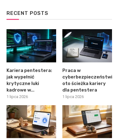
RECENT POSTS
Kariera pentestera:
Praca w
jak wypełnić
cyberbezpieczeństwie:
krytyczne luki
oto ścieżka kariery
kadrowe w...
dla pentestera
1 lipca 2026
1 lipca 2026