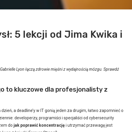
sł: 5 lekcji od Jima Kwika i
 dr Gabrielle Lyon łączą zdrowie mięśni z wydajnością mózgu. Sprawdź
go to kluczowe dla profesjonalisty z
 dzień, a deadline’y w IT gonią jeden za drugim, łatwo zapomnieć o
ziennie: developerzy, programiści i specjaliści od cybersecurity
uczem do
jak poprawić koncentrację
i utrzymać przewagę jest