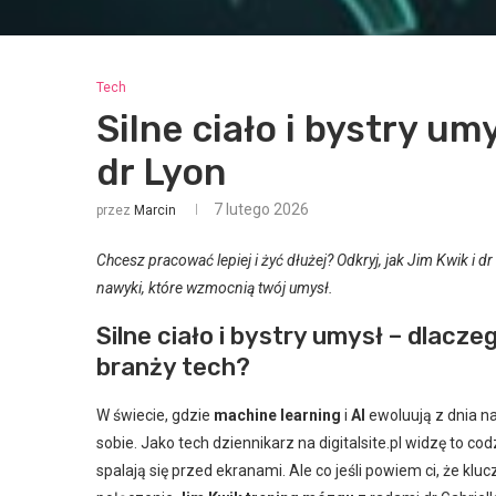
Tech
Silne ciało i bystry umy
dr Lyon
7 lutego 2026
przez
Marcin
Chcesz pracować lepiej i żyć dłużej? Odkryj, jak Jim Kwik i
nawyki, które wzmocnią twój umysł.
Silne ciało i bystry umysł – dlacze
branży tech?
W świecie, gdzie
machine learning
i
AI
ewoluują z dnia na
sobie. Jako tech dziennikarz na digitalsite.pl widzę to cod
spalają się przed ekranami. Ale co jeśli powiem ci, że kl