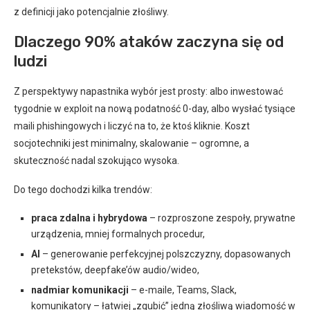
z definicji jako potencjalnie złośliwy.
Dlaczego 90% ataków zaczyna się od
ludzi
Z perspektywy napastnika wybór jest prosty: albo inwestować
tygodnie w exploit na nową podatność 0-day, albo wysłać tysiące
maili phishingowych i liczyć na to, że ktoś kliknie. Koszt
socjotechniki jest minimalny, skalowanie – ogromne, a
skuteczność nadal szokująco wysoka.
Do tego dochodzi kilka trendów:
praca zdalna i hybrydowa
– rozproszone zespoły, prywatne
urządzenia, mniej formalnych procedur,
AI
– generowanie perfekcyjnej polszczyzny, dopasowanych
pretekstów, deepfake’ów audio/wideo,
nadmiar komunikacji
– e-maile, Teams, Slack,
komunikatory – łatwiej „zgubić” jedną złośliwą wiadomość w