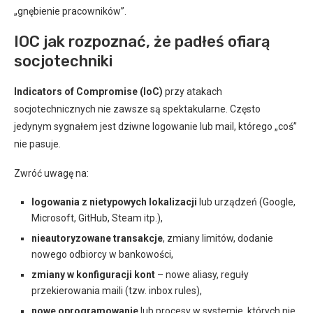
„gnębienie pracowników”.
IOC jak rozpoznać, że padłeś ofiarą
socjotechniki
Indicators of Compromise (IoC)
przy atakach
socjotechnicznych nie zawsze są spektakularne. Często
jedynym sygnałem jest dziwne logowanie lub mail, którego „coś”
nie pasuje.
Zwróć uwagę na:
logowania z nietypowych lokalizacji
lub urządzeń (Google,
Microsoft, GitHub, Steam itp.),
nieautoryzowane transakcje
, zmiany limitów, dodanie
nowego odbiorcy w bankowości,
zmiany w konfiguracji kont
– nowe aliasy, reguły
przekierowania maili (tzw. inbox rules),
nowe oprogramowanie
lub procesy w systemie, których nie