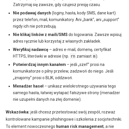
Zatrzymaj się zawsze, gdy czujesz presję czasu.
Nie podawaj danych
(loginy, hasła, kody SMS, dane kart)
przez telefon, mail, komunikatory. Ani „bank”, ani „support”
nigdy ich nie potrzebują.
Nie klikaj linków z maili/SMS
do logowania. Zawsze wpisuj
adres ręcznie lub korzystaj z własnych zakładek.
Weryfikuj nadawcę
– adres e-mail, domenę, certyfikat
HTTPS, literówki w adresie (np.
rn
zamiast
m
).
Potwierdzaj innym kanałem
– jeśli „szef” prosi na
komunikatorze o pilny przelew, zadzwoń do niego. Jeśli
„znajomy” prosi o BLIK, oddzwoń.
Menadżer haseł
– unikasz wielokrotnego używania tego
samego hasła, łatwiej wyłapać fałszywe strony (menadżer
nie uzupełni danych na złej domenie).
Wskazówka:
jeśli chcesz przetestować swój zespół, rozważ
kontrolowane kampanie phishingowe i szkolenia z socjotechniki.
To element nowoczesnego
human risk management
, a nie