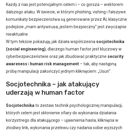
Każdy z nas jest potencjalnym celem i – co gorsza – wektorem
dalszego ataku. W świecie, w którym phishing, vishing i fałszywe
komunikaty bezpieczeństwa są generowane przez AI, klasyczne
podejście „mam antywirusa, jestem bezpieczny” jest zwyczajnie
nieaktualne.
W tym tekście pokazuję, jak działa współczesna
socjotechnika
(social engineering)
, dlaczego human factor jest kluczowy w
cyberbezpieczeństwie oraz jak zbudować praktyczne
security
awareness
i
human risk management
– tak, aby następną
próbę manipulacji zakończyć jednym kliknięciem: „Usuń”.
Socjotechnika – jak atakujący
uderzają w human factor
Socjotechnika
to zestaw technik psychologicznej manipulacji,
których celem jest skłonienie ofiary do wykonania działania
korzystnego dla atakującego – ujawnienia hasła, kliknięcia w
złośliwy link, wykonania przelewu czy nadania sobie wyższych