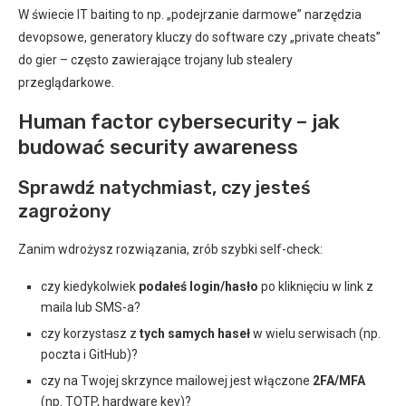
W świecie IT baiting to np. „podejrzanie darmowe” narzędzia
devopsowe, generatory kluczy do software czy „private cheats”
do gier – często zawierające trojany lub stealery
przeglądarkowe.
Human factor cybersecurity – jak
budować security awareness
Sprawdź natychmiast, czy jesteś
zagrożony
Zanim wdrożysz rozwiązania, zrób szybki self-check:
czy kiedykolwiek
podałeś login/hasło
po kliknięciu w link z
maila lub SMS-a?
czy korzystasz z
tych samych haseł
w wielu serwisach (np.
poczta i GitHub)?
czy na Twojej skrzynce mailowej jest włączone
2FA/MFA
(np. TOTP, hardware key)?