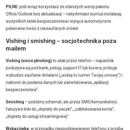
PILNE:
jeśli wciąż korzystasz ze starszych wersji pakietu
Office/Outlook bez aktualizacji – natychmiast wymuś instalację
wszystkich łatek bezpieczeństwa i wyłącz automatyczne
pobieranie treści z niezaufanych źródeł.
Vishing i smishing – socjotechnika poza
mailem
Vishing (voice phishing)
to atak przez telefon – napastnik
podszywa się pod bank, policję, support IT lub kuriera, próbuje
wzbudzić zaufanie detalami („widzę tu numer Twojej umowy”) i
nakłonić do podania danych lub zainstalowania „aplikacji
bezpieczeństwa”.
Smishing
– podobny schemat, ale przez SMS/komunikatory:
fałszywe linki do „dopłaty do paczki”, „odblokowania konta”,
„dopłaty do usługi streamingowej”.
Wskazówka:
w przypadku niespodziewanego telefonu z prośbą