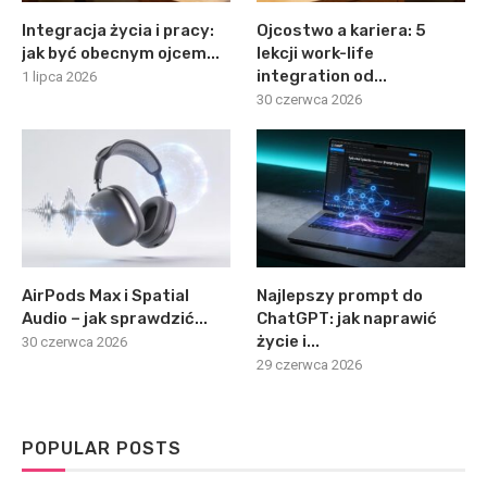
Integracja życia i pracy:
Ojcostwo a kariera: 5
jak być obecnym ojcem...
lekcji work-life
integration od...
1 lipca 2026
30 czerwca 2026
AirPods Max i Spatial
Najlepszy prompt do
Audio – jak sprawdzić...
ChatGPT: jak naprawić
życie i...
30 czerwca 2026
29 czerwca 2026
POPULAR POSTS