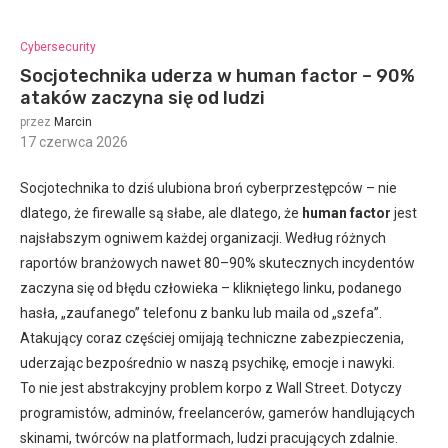
Cybersecurity
Socjotechnika uderza w human factor – 90%
ataków zaczyna się od ludzi
przez
Marcin
17 czerwca 2026
:
Socjotechnika to dziś ulubiona broń cyberprzestępców – nie
dlatego, że firewalle są słabe, ale dlatego, że
human factor
jest
najsłabszym ogniwem każdej organizacji. Według różnych
raportów branżowych nawet 80–90% skutecznych incydentów
zaczyna się od błędu człowieka – klikniętego linku, podanego
hasła, „zaufanego” telefonu z banku lub maila od „szefa”.
Atakujący coraz częściej omijają techniczne zabezpieczenia,
uderzając bezpośrednio w naszą psychikę, emocje i nawyki.
To nie jest abstrakcyjny problem korpo z Wall Street. Dotyczy
programistów, adminów, freelancerów, gamerów handlujących
skinami, twórców na platformach, ludzi pracujących zdalnie.