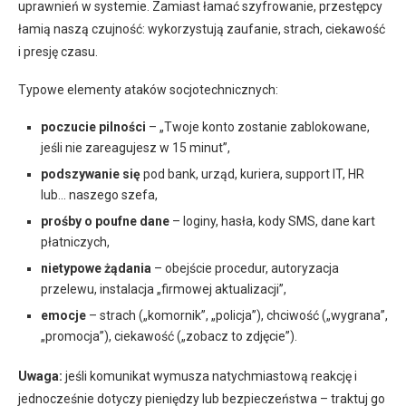
uprawnień w systemie. Zamiast łamać szyfrowanie, przestępcy
łamią naszą czujność: wykorzystują zaufanie, strach, ciekawość
i presję czasu.
Typowe elementy ataków socjotechnicznych:
poczucie pilności
– „Twoje konto zostanie zablokowane,
jeśli nie zareagujesz w 15 minut”,
podszywanie się
pod bank, urząd, kuriera, support IT, HR
lub… naszego szefa,
prośby o poufne dane
– loginy, hasła, kody SMS, dane kart
płatniczych,
nietypowe żądania
– obejście procedur, autoryzacja
przelewu, instalacja „firmowej aktualizacji”,
emocje
– strach („komornik”, „policja”), chciwość („wygrana”,
„promocja”), ciekawość („zobacz to zdjęcie”).
Uwaga:
jeśli komunikat wymusza natychmiastową reakcję i
jednocześnie dotyczy pieniędzy lub bezpieczeństwa – traktuj go