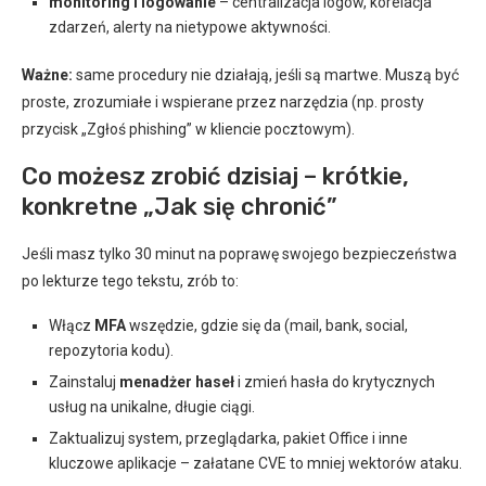
monitoring i logowanie
– centralizacja logów, korelacja
zdarzeń, alerty na nietypowe aktywności.
Ważne:
same procedury nie działają, jeśli są martwe. Muszą być
proste, zrozumiałe i wspierane przez narzędzia (np. prosty
przycisk „Zgłoś phishing” w kliencie pocztowym).
Co możesz zrobić dzisiaj – krótkie,
konkretne „Jak się chronić”
Jeśli masz tylko 30 minut na poprawę swojego bezpieczeństwa
po lekturze tego tekstu, zrób to:
Włącz
MFA
wszędzie, gdzie się da (mail, bank, social,
repozytoria kodu).
Zainstaluj
menadżer haseł
i zmień hasła do krytycznych
usług na unikalne, długie ciągi.
Zaktualizuj system, przeglądarka, pakiet Office i inne
kluczowe aplikacje – załatane CVE to mniej wektorów ataku.