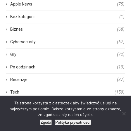
Apple News
(75)
Bez kategorii
(1)
Biznes
(68)
Cybersecurity
(67)
Gry
(72)
Po godzinach
(10)
Recenzje
(37)
Tech
(159)
Ta strona korzysta z ciasteczek aby świadczyć usługi na
najwyższym poziomie. Dalsze korzystanie ze strony oznacza,
że zgadzasz się na ich użycie.
Zgoda
Polityka prywatności