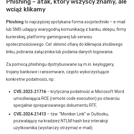
Phishing – atak, który wszyscy znamy, ale
wciąż klikamy
Phishing
to najczęściej spotykana forma socjotechniki – e-mail
lub SMS udający wiarygodną komunikację z banku, sklepu, firmy
kurierskiej, platformy gamingowej lub serwisu
społecznościowego. Cel: skłonić ofiarę do kliknięcia złośliwego
linku, pobrania załącznika lub podania danych logowania.
Za pomocą phishingu dystrybuowane są m.in. keyloggery,
trojany bankowe i ransomware, często wykorzystujące
konkretne podatności, np.:
CVE‑2023‑21716
– krytyczna podatność w Microsoft Word
umożliwiająca RCE (remote code execution) po otwarciu
specjalnie spreparowanego dokumentu RTF,
CVE‑2024‑21413
– tzw. “Moniker Link” w Outlooku,
pozwalający na kradzież NTLM hash bez interakcji
użytkownika (wystarczy otrzymać e-mail).