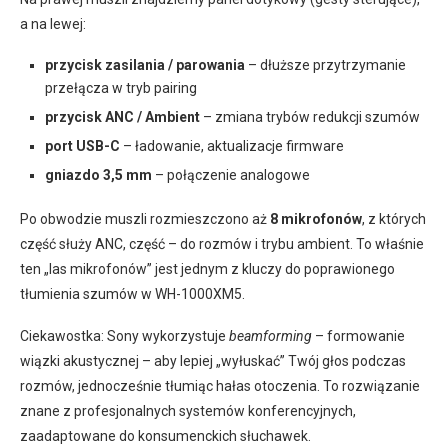
a na lewej:
przycisk zasilania / parowania
– dłuższe przytrzymanie
przełącza w tryb pairing
przycisk ANC / Ambient
– zmiana trybów redukcji szumów
port USB-C
– ładowanie, aktualizacje firmware
gniazdo 3,5 mm
– połączenie analogowe
Po obwodzie muszli rozmieszczono aż
8 mikrofonów
, z których
część służy ANC, część – do rozmów i trybu ambient. To właśnie
ten „las mikrofonów” jest jednym z kluczy do poprawionego
tłumienia szumów w WH-1000XM5.
Ciekawostka: Sony wykorzystuje
beamforming
– formowanie
wiązki akustycznej – aby lepiej „wyłuskać” Twój głos podczas
rozmów, jednocześnie tłumiąc hałas otoczenia. To rozwiązanie
znane z profesjonalnych systemów konferencyjnych,
zaadaptowane do konsumenckich słuchawek.