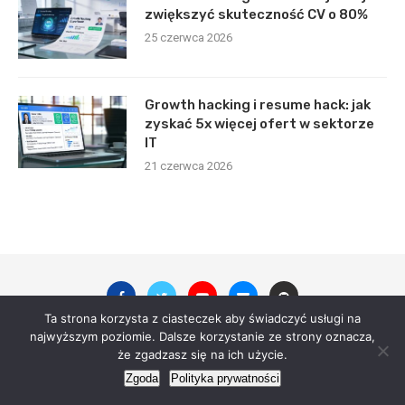
zwiększyć skuteczność CV o 80%
25 czerwca 2026
Growth hacking i resume hack: jak
zyskać 5x więcej ofert w sektorze
IT
21 czerwca 2026
Ta strona korzysta z ciasteczek aby świadczyć usługi na
najwyższym poziomie. Dalsze korzystanie ze strony oznacza,
że zgadzasz się na ich użycie.
© 2023 - All Right Reserved. digitalsite.pl
Zgoda
Polityka prywatności