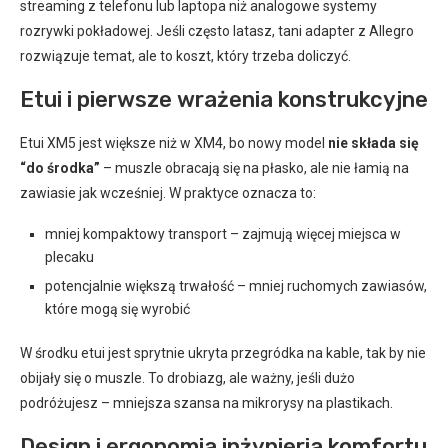
streaming z telefonu lub laptopa niż analogowe systemy
rozrywki pokładowej. Jeśli często latasz, tani adapter z Allegro
rozwiązuje temat, ale to koszt, który trzeba doliczyć.
Etui i pierwsze wrażenia konstrukcyjne
Etui XM5 jest większe niż w XM4, bo nowy model
nie składa się
“do środka”
– muszle obracają się na płasko, ale nie łamią na
zawiasie jak wcześniej. W praktyce oznacza to:
mniej kompaktowy transport – zajmują więcej miejsca w
plecaku
potencjalnie większą trwałość – mniej ruchomych zawiasów,
które mogą się wyrobić
W środku etui jest sprytnie ukryta przegródka na kable, tak by nie
obijały się o muszle. To drobiazg, ale ważny, jeśli dużo
podróżujesz – mniejsza szansa na mikrorysy na plastikach.
Design i ergonomia inżynieria komfortu