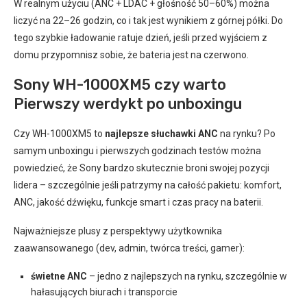
W realnym użyciu (ANC + LDAC + głośność 50–60%) można
liczyć na 22–26 godzin, co i tak jest wynikiem z górnej półki. Do
tego szybkie ładowanie ratuje dzień, jeśli przed wyjściem z
domu przypomnisz sobie, że bateria jest na czerwono.
Sony WH-1000XM5 czy warto
Pierwszy werdykt po unboxingu
Czy WH-1000XM5 to
najlepsze słuchawki ANC
na rynku? Po
samym unboxingu i pierwszych godzinach testów można
powiedzieć, że Sony bardzo skutecznie broni swojej pozycji
lidera – szczególnie jeśli patrzymy na całość pakietu: komfort,
ANC, jakość dźwięku, funkcje smart i czas pracy na baterii.
Najważniejsze plusy z perspektywy użytkownika
zaawansowanego (dev, admin, twórca treści, gamer):
świetne ANC
– jedno z najlepszych na rynku, szczególnie w
hałasujących biurach i transporcie