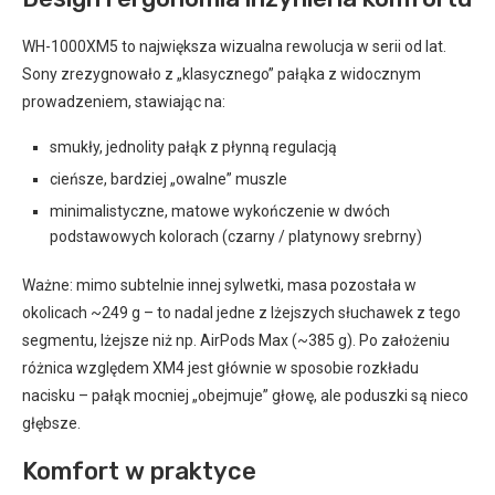
WH-1000XM5 to największa wizualna rewolucja w serii od lat.
Sony zrezygnowało z „klasycznego” pałąka z widocznym
prowadzeniem, stawiając na:
smukły, jednolity pałąk z płynną regulacją
cieńsze, bardziej „owalne” muszle
minimalistyczne, matowe wykończenie w dwóch
podstawowych kolorach (czarny / platynowy srebrny)
Ważne: mimo subtelnie innej sylwetki, masa pozostała w
okolicach ~249 g – to nadal jedne z lżejszych słuchawek z tego
segmentu, lżejsze niż np. AirPods Max (~385 g). Po założeniu
różnica względem XM4 jest głównie w sposobie rozkładu
nacisku – pałąk mocniej „obejmuje” głowę, ale poduszki są nieco
głębsze.
Komfort w praktyce