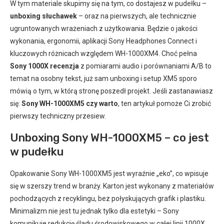
W tym materiale skupimy się na tym, co dostajesz w pudełku –
unboxing słuchawek
– oraz na pierwszych, ale technicznie
ugruntowanych wrażeniach z użytkowania. Będzie o jakości
wykonania, ergonomii, aplikacji Sony Headphones Connect i
kluczowych różnicach względem WH-1000XM4. Choć pełna
Sony 1000X recenzja
z pomiarami audio i porównaniami A/B to
temat na osobny tekst, już sam unboxing i setup XM5 sporo
mówią o tym, w którą stronę poszedł projekt. Jeśli zastanawiasz
się:
Sony WH-1000XM5 czy warto
, ten artykuł pomoże Ci zrobić
pierwszy techniczny przesiew.
Unboxing Sony WH-1000XM5 – co jest
w pudełku
Opakowanie Sony WH-1000XM5 jest wyraźnie „eko”, co wpisuje
się w szerszy trend w branży. Karton jest wykonany z materiałów
pochodzących z recyklingu, bez połyskujących grafik i plastiku.
Minimalizm nie jest tu jednak tylko dla estetyki – Sony
komunikuje redukcję śladu środowiskowego w całej linii 1000X.