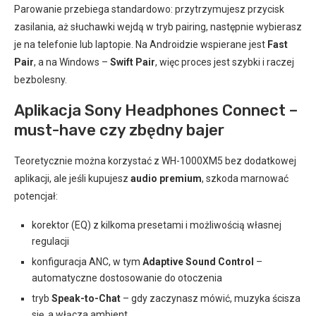
Parowanie przebiega standardowo: przytrzymujesz przycisk
zasilania, aż słuchawki wejdą w tryb pairing, następnie wybierasz
je na telefonie lub laptopie. Na Androidzie wspierane jest
Fast
Pair
, a na Windows –
Swift Pair
, więc proces jest szybki i raczej
bezbolesny.
Aplikacja Sony Headphones Connect –
must-have czy zbędny bajer
Teoretycznie można korzystać z WH-1000XM5 bez dodatkowej
aplikacji, ale jeśli kupujesz
audio premium
, szkoda marnować
potencjał:
korektor (EQ) z kilkoma presetami i możliwością własnej
regulacji
konfiguracja ANC, w tym
Adaptive Sound Control
–
automatyczne dostosowanie do otoczenia
tryb
Speak-to-Chat
– gdy zaczynasz mówić, muzyka ścisza
się, a włącza ambient