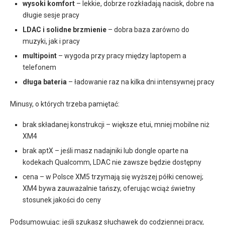
wysoki komfort
– lekkie, dobrze rozkładają nacisk, dobre na
długie sesje pracy
LDAC i solidne brzmienie
– dobra baza zarówno do
muzyki, jak i pracy
multipoint
– wygoda przy pracy między laptopem a
telefonem
długa bateria
– ładowanie raz na kilka dni intensywnej pracy
Minusy, o których trzeba pamiętać:
brak składanej konstrukcji – większe etui, mniej mobilne niż
XM4
brak aptX – jeśli masz nadajniki lub dongle oparte na
kodekach Qualcomm, LDAC nie zawsze będzie dostępny
cena – w Polsce XM5 trzymają się wyższej półki cenowej;
XM4 bywa zauważalnie tańszy, oferując wciąż świetny
stosunek jakości do ceny
Podsumowując: jeśli szukasz słuchawek do codziennej pracy,