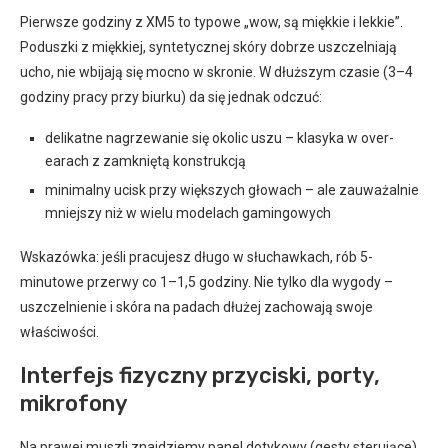
Pierwsze godziny z XM5 to typowe „wow, są miękkie i lekkie”.
Poduszki z miękkiej, syntetycznej skóry dobrze uszczelniają
ucho, nie wbijają się mocno w skronie. W dłuższym czasie (3–4
godziny pracy przy biurku) da się jednak odczuć:
delikatne nagrzewanie się okolic uszu – klasyka w over-
earach z zamkniętą konstrukcją
minimalny ucisk przy większych głowach – ale zauważalnie
mniejszy niż w wielu modelach gamingowych
Wskazówka: jeśli pracujesz długo w słuchawkach, rób 5-
minutowe przerwy co 1–1,5 godziny. Nie tylko dla wygody –
uszczelnienie i skóra na padach dłużej zachowają swoje
właściwości.
Interfejs fizyczny przyciski, porty,
mikrofony
Na prawej muszli znajdziemy panel dotykowy (gesty sterujące),