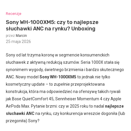
Recenzje
Sony WH-1000XM5: czy to najlepsze
słuchawki ANC na rynku? Unboxing
przez
Marcin
25 maja 2026
:
Sony od lat trzyma koronę w segmencie konsumenckich
słuchawek z aktywną redukcją szumów. Seria 1000X stała się
synonimem wygody, świetnego brzmienia i bardzo skutecznego
ANC. Nowy model
Sony WH-1000XM5
to jednak nie tylko
kosmetyczny update – to zupełnie przeprojektowana
konstrukcja, która ma odpowiedzieć na ofensywę takich rywali
jak Bose QuietComfort 45, Sennheiser Momentum 4 czy Apple
AirPods Max. Pytanie brzmi: czy w 2025 roku to nadal
najlepsze
słuchawki ANC
na rynku, czy konkurencja wreszcie dogoniła (lub
przegoniła) Sony?