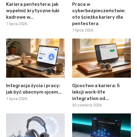
Kariera pentestera: jak
Praca w
wypełnić krytyczne luki
cyberbezpieczeństwie:
kadrowe w...
oto ścieżka kariery dla
pentestera
1 lipca 2026
1 lipca 2026
Integracja życia i pracy:
Ojcostwo a kariera: 5
jak być obecnym ojcem...
lekcji work-life
integration od...
1 lipca 2026
30 czerwca 2026