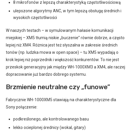
8 mikrofonów z lepszą charakterystyką częstotliwościową
ulepszone algorytmy ANC, w tym lepszą obsługę średnich i
wysokich częstotliwości
W naszych testach – w symulowanym hałasie komunikacji
miejskiej – XM5 tłumią niskie „buczenie” równie dobrze, a często
lepiej niż XM4. Różnica jest też słyszalna w zakresie średnich
tonów (np. ludzka mowa w open space) – tu XM5 wypadają o
krok lepiej niż poprzednik i większość konkurentów. To nie jest
przeskok generacyjny jak między WH-1000XM3 a XM4, ale raczej
dopracowanie już bardzo dobrego systemu.
Brzmienie neutralne czy „funowe”
Fabrycznie WH-1000XM5 stawiają na charakterystyczne dla
Sony połączenie:
podkreślonego, ale kontrolowanego basu
lekko ocieplonej średnicy (wokal, gitary)