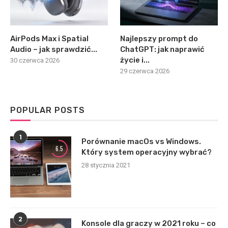
AirPods Max i Spatial
Najlepszy prompt do
Audio – jak sprawdzić...
ChatGPT: jak naprawić
życie i...
30 czerwca 2026
29 czerwca 2026
POPULAR POSTS
1
Porównanie macOs vs Windows.
6.5
Który system operacyjny wybrać?
28 stycznia 2021
2
Konsole dla graczy w 2021 roku – co