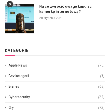
5
Na co zwrócić uwagę kupując
kamerkę internetową?
28 stycznia 2021
KATEGORIE
Apple News
(75)
Bez kategorii
(1)
Biznes
(68)
Cybersecurity
(67)
Gry
(72)