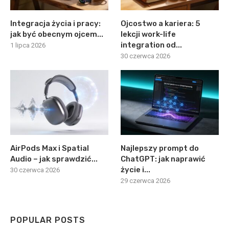
Integracja życia i pracy:
Ojcostwo a kariera: 5
jak być obecnym ojcem...
lekcji work-life
integration od...
1 lipca 2026
30 czerwca 2026
AirPods Max i Spatial
Najlepszy prompt do
Audio – jak sprawdzić...
ChatGPT: jak naprawić
życie i...
30 czerwca 2026
29 czerwca 2026
POPULAR POSTS