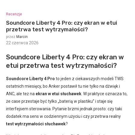
Recenzje
Soundcore Liberty 4 Pro: czy ekran w etui
przetrwa test wytrzymałości?
przez
Marcin
22 czerwca 2026
:
Soundcore Liberty 4 Pro: czy ekran w
etui przetrwa test wytrzymałości?
Soundcore Liberty 4 Pro
to jeden z ciekawszych modeli TWS
ostatnich miesięcy, bo Anker postawił tu nie tylko na dźwięk i
ANC, ale też na
ekran w etui słuchawek
. W praktyce oznacza to,
że case przestaje być tylko „baterią w plastiku” i staje się
interfejsem sterowania. Pytanie brzmi jednak prosto: czy taki
dodatek ma sens w codziennym użyciu i czy przetrwa realny
test wytrzymałości słuchawek
?