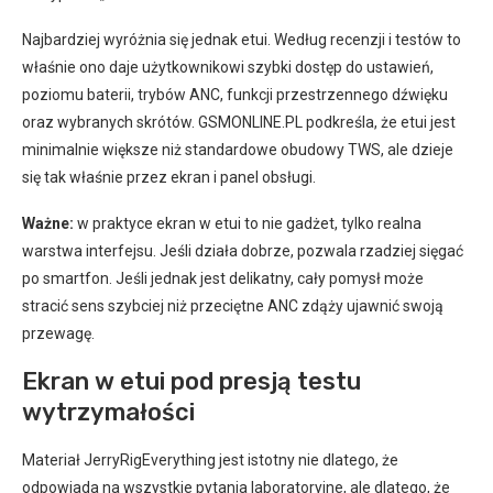
Najbardziej wyróżnia się jednak etui. Według recenzji i testów to
właśnie ono daje użytkownikowi szybki dostęp do ustawień,
poziomu baterii, trybów ANC, funkcji przestrzennego dźwięku
oraz wybranych skrótów. GSMONLINE.PL podkreśla, że etui jest
minimalnie większe niż standardowe obudowy TWS, ale dzieje
się tak właśnie przez ekran i panel obsługi.
Ważne:
w praktyce ekran w etui to nie gadżet, tylko realna
warstwa interfejsu. Jeśli działa dobrze, pozwala rzadziej sięgać
po smartfon. Jeśli jednak jest delikatny, cały pomysł może
stracić sens szybciej niż przeciętne ANC zdąży ujawnić swoją
przewagę.
Ekran w etui pod presją testu
wytrzymałości
Materiał JerryRigEverything jest istotny nie dlatego, że
odpowiada na wszystkie pytania laboratoryjne, ale dlatego, że