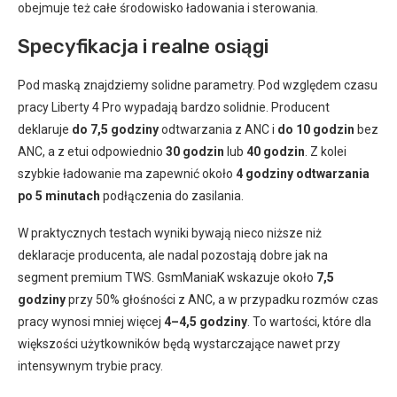
obejmuje też całe środowisko ładowania i sterowania.
Specyfikacja i realne osiągi
Pod maską znajdziemy solidne parametry. Pod względem czasu
pracy Liberty 4 Pro wypadają bardzo solidnie. Producent
deklaruje
do 7,5 godziny
odtwarzania z ANC i
do 10 godzin
bez
ANC, a z etui odpowiednio
30 godzin
lub
40 godzin
. Z kolei
szybkie ładowanie ma zapewnić około
4 godziny odtwarzania
po 5 minutach
podłączenia do zasilania.
W praktycznych testach wyniki bywają nieco niższe niż
deklaracje producenta, ale nadal pozostają dobre jak na
segment premium TWS. GsmManiaK wskazuje około
7,5
godziny
przy 50% głośności z ANC, a w przypadku rozmów czas
pracy wynosi mniej więcej
4–4,5 godziny
. To wartości, które dla
większości użytkowników będą wystarczające nawet przy
intensywnym trybie pracy.