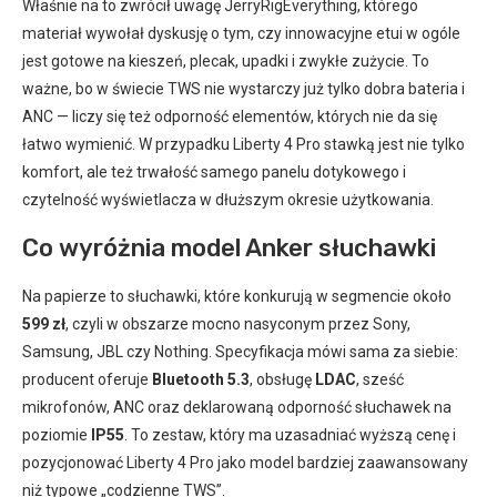
Właśnie na to zwrócił uwagę JerryRigEverything, którego
materiał wywołał dyskusję o tym, czy innowacyjne etui w ogóle
jest gotowe na kieszeń, plecak, upadki i zwykłe zużycie. To
ważne, bo w świecie TWS nie wystarczy już tylko dobra bateria i
ANC — liczy się też odporność elementów, których nie da się
łatwo wymienić. W przypadku Liberty 4 Pro stawką jest nie tylko
komfort, ale też trwałość samego panelu dotykowego i
czytelność wyświetlacza w dłuższym okresie użytkowania.
Co wyróżnia model Anker słuchawki
Na papierze to słuchawki, które konkurują w segmencie około
599 zł
, czyli w obszarze mocno nasyconym przez Sony,
Samsung, JBL czy Nothing. Specyfikacja mówi sama za siebie:
producent oferuje
Bluetooth 5.3
, obsługę
LDAC
, sześć
mikrofonów, ANC oraz deklarowaną odporność słuchawek na
poziomie
IP55
. To zestaw, który ma uzasadniać wyższą cenę i
pozycjonować Liberty 4 Pro jako model bardziej zaawansowany
niż typowe „codzienne TWS”.