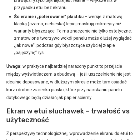
krawędź ryzyko pęknięcia jest realne – większe niż w
przypadku etui bez ekranu.
Ścieranie i „polerowanie” plastiku
– wersje z matową
klapką (czarna, niebieska) lepiej maskują mikrorysy niż
warianty błyszczące. To ma znaczenie nie tylko estetyczne:
zmatowione tworzywo wokół panelu może dłużej wyglądać
„jak nowe”, podczas gdy błyszczące szybciej złapie
„pajęczynę” rys.
Uwaga:
w praktyce najbardziej narażony punkt to przejście
między wyświetlaczem a obudową – jeśli uszczelnienie nie jest
idealnie dopasowane, w dłuższym okresie może tam osiadać
kurz i drobne ziarenka piasku, które przy naciskaniu panelu
dotykowego będą działać jak papier ścierny.
Ekran w etui słuchawek – trwałość vs
użyteczność
Z perspektywy technologicznej, wprowadzenie ekranu do etui to