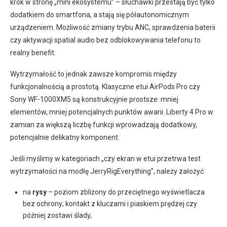
krok w stronę „mini ekosystemu” – słuchawki przestają być tylko
dodatkiem do smartfona, a stają się półautonomicznym
urządzeniem. Możliwość zmiany trybu ANC, sprawdzenia baterii
czy aktywacji spatial audio bez odblokowywania telefonu to
realny benefit.
Wytrzymałość to jednak zawsze kompromis między
funkcjonalnością a prostotą. Klasyczne etui AirPods Pro czy
Sony WF-1000XM5 są konstrukcyjnie prostsze: mniej
elementów, mniej potencjalnych punktów awarii. Liberty 4 Pro w
zamian za większą liczbę funkcji wprowadzają dodatkowy,
potencjalnie delikatny komponent.
Jeśli myślimy w kategoriach „czy ekran w etui przetrwa test
wytrzymałości na modłę JerryRigEverything”, należy założyć:
na
rysy
– poziom zbliżony do przeciętnego wyświetlacza
bez ochrony; kontakt z kluczami i piaskiem prędzej czy
później zostawi ślady,