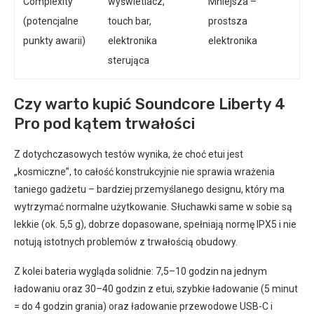
Complexity
wyświetlacz,
Mniejsza –
(potencjalne
touch bar,
prostsza
punkty awarii)
elektronika
elektronika
sterująca
Czy warto kupić Soundcore Liberty 4
Pro pod kątem trwałości
Z dotychczasowych testów wynika, że choć etui jest
„kosmiczne”, to całość konstrukcyjnie nie sprawia wrażenia
taniego gadżetu – bardziej przemyślanego designu, który ma
wytrzymać normalne użytkowanie. Słuchawki same w sobie są
lekkie (ok. 5,5 g), dobrze dopasowane, spełniają normę IPX5 i nie
notują istotnych problemów z trwałością obudowy.
Z kolei bateria wygląda solidnie: 7,5–10 godzin na jednym
ładowaniu oraz 30–40 godzin z etui, szybkie ładowanie (5 minut
= do 4 godzin grania) oraz ładowanie przewodowe USB-C i