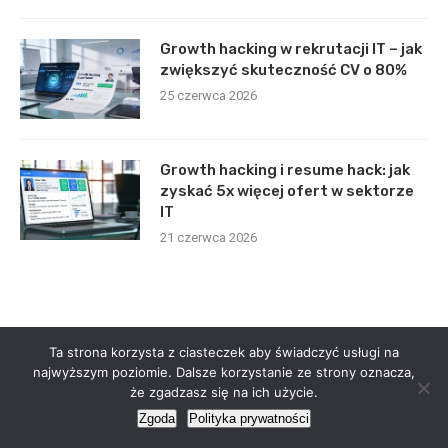
Growth hacking w rekrutacji IT – jak
zwiększyć skuteczność CV o 80%
25 czerwca 2026
Growth hacking i resume hack: jak
zyskać 5x więcej ofert w sektorze
IT
21 czerwca 2026
Ta strona korzysta z ciasteczek aby świadczyć usługi na
najwyższym poziomie. Dalsze korzystanie ze strony oznacza,
że zgadzasz się na ich użycie.
Zgoda
Polityka prywatności