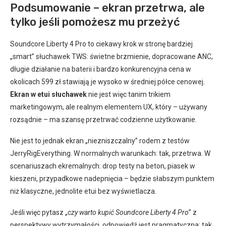
Podsumowanie – ekran przetrwa, ale
tylko jeśli pomożesz mu przeżyć
Soundcore Liberty 4 Pro to ciekawy krok w stronę bardziej
„smart” słuchawek TWS: świetne brzmienie, dopracowane ANC,
długie działanie na baterii i bardzo konkurencyjna cena w
okolicach 599 zł stawiają je wysoko w średniej półce cenowej.
Ekran w etui słuchawek
nie jest więc tanim trikiem
marketingowym, ale realnym elementem UX, który – używany
rozsądnie – ma szansę przetrwać codzienne użytkowanie.
Nie jest to jednak ekran „niezniszczalny” rodem z testów
JerryRigEverything. W normalnych warunkach: tak, przetrwa. W
scenariuszach ekremalnych: drop testy na beton, piasek w
kieszeni, przypadkowe nadepnięcia – będzie słabszym punktem
niż klasyczne, jednolite etui bez wyświetlacza.
Jeśli więc pytasz „
czy warto kupić Soundcore Liberty 4 Pro
” z
perspektywy wytrzymałości, odpowiedź jest pragmatyczna: tak,