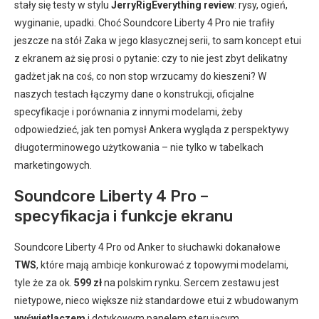
stały się testy w stylu
JerryRigEverything review
: rysy, ogień,
wyginanie, upadki. Choć Soundcore Liberty 4 Pro nie trafiły
jeszcze na stół Zaka w jego klasycznej serii, to sam koncept etui
z ekranem aż się prosi o pytanie: czy to nie jest zbyt delikatny
gadżet jak na coś, co non stop wrzucamy do kieszeni? W
naszych testach łączymy dane o konstrukcji, oficjalne
specyfikacje i porównania z innymi modelami, żeby
odpowiedzieć, jak ten pomysł Ankera wygląda z perspektywy
długoterminowego użytkowania – nie tylko w tabelkach
marketingowych.
Soundcore Liberty 4 Pro –
specyfikacja i funkcje ekranu
Soundcore Liberty 4 Pro od Anker to słuchawki dokanałowe
TWS
, które mają ambicje konkurować z topowymi modelami,
tyle że za ok.
599 zł
na polskim rynku. Sercem zestawu jest
nietypowe, nieco większe niż standardowe etui z wbudowanym
wyświetlaczem
i dotykowym panelem sterującym.