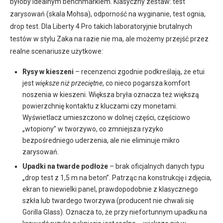
byłoby idealnym benchmarkiem. Klasyczny zestaw: test
zarysowań (skala Mohsa), odporność na wyginanie, test ognia,
drop test. Dla Liberty 4 Pro takich laboratoryjnie brutalnych
testów w stylu Zaka na razie nie ma, ale możemy przejść przez
realne scenariusze użytkowe:
Rysy w kieszeni
– recenzenci zgodnie podkreślają, że etui
jest
większe niż przeciętne
, co nieco pogarsza komfort
noszenia w kieszeni. Większa bryła oznacza też większą
powierzchnię kontaktu z kluczami czy monetami.
Wyświetlacz umieszczono w dolnej części, częściowo
„wtopiony” w tworzywo, co zmniejsza ryzyko
bezpośredniego uderzenia, ale nie eliminuje mikro
zarysowań.
Upadki na twarde podłoże
– brak oficjalnych danych typu
„drop test z 1,5 m na beton”. Patrząc na konstrukcję i zdjęcia,
ekran to niewielki panel, prawdopodobnie z klasycznego
szkła lub twardego tworzywa (producent nie chwali się
Gorilla Glass). Oznacza to, że przy niefortunnym upadku na