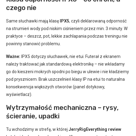
czego nie
Same słuchawki mają klasę
IPX5
, czyli deklarowaną odporność
na strumień wody pod niskim ciśnieniem przez min. 3 minuty. W
praktyce – deszcz, pot, lekkie zachlapania podczas treningu nie
powinny stanowić problemu.
Ważne:
IPX5 dotyczy słuchawek, nie etui. Futerał z ekranem
należy traktować jak standardową elektronikę – nie wkładamy
go do kieszeni mokrych spodni po biegu w ulewie i nie kładziemy
pod prysznicem. Brak uszczelnień klasy IP na etui to naturalna
konsekwencja większych otworów (panel dotykowy,
wyświetlacz).
Wytrzymałość mechaniczna – rysy,
ścieranie, upadki
Tu wchodzimy w strefę, w której
JerryRigEverything review