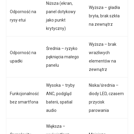
Niższa (ekran,
Wyższa – gładła
Odporność na
panel dotykowy
bryła, brak szkła
rysy etui
jako punkt
na zewnątrz
krytyczny)
Wyższa – brak
Średnia – ryzyko
Odporność na
wrażliwych
pęknięcia małego
upadki
elementów na
panelu
zewnątrz
Wysoka – tryby
Niska/średnia –
Funkcjonalność
ANC, podgląd
diody LED, czasem
bez smartfona
baterii, spatial
przycisk
audio
parowania
Większa –