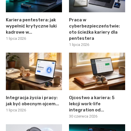
Kariera pentestera: jak
Praca w
wypełnić krytyczne luki
cyberbezpieczeństwie:
kadrowe w...
oto ścieżka kariery dla
pentestera
1 lipca 2026
1 lipca 2026
Integracja życia i pracy:
Ojcostwo a kariera: 5
jak być obecnym ojcem...
lekcji work-life
integration od...
1 lipca 2026
30 czerwca 2026