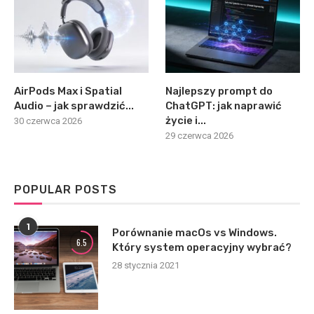
AirPods Max i Spatial
Najlepszy prompt do
Audio – jak sprawdzić...
ChatGPT: jak naprawić
życie i...
30 czerwca 2026
29 czerwca 2026
POPULAR POSTS
1
Porównanie macOs vs Windows.
6.5
Który system operacyjny wybrać?
28 stycznia 2021