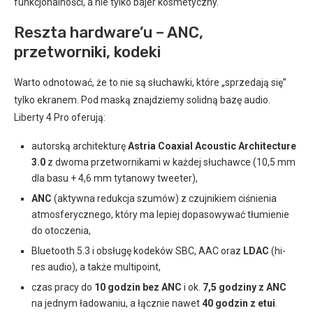
funkcjonalności, a nie tylko bajer kosmetyczny.
Reszta hardware’u – ANC,
przetworniki, kodeki
Warto odnotować, że to nie są słuchawki, które „sprzedają się”
tylko ekranem. Pod maską znajdziemy solidną bazę audio.
Liberty 4 Pro oferują:
autorską architekturę
Astria Coaxial Acoustic Architecture
3.0
z dwoma przetwornikami w każdej słuchawce (10,5 mm
dla basu + 4,6 mm tytanowy tweeter),
ANC
(aktywna redukcja szumów) z czujnikiem ciśnienia
atmosferycznego, który ma lepiej dopasowywać tłumienie
do otoczenia,
Bluetooth 5.3 i obsługę kodeków SBC, AAC oraz
LDAC
(hi-
res audio), a także multipoint,
czas pracy do
10 godzin bez ANC
i ok.
7,5 godziny z ANC
na jednym ładowaniu, a łącznie nawet
40 godzin z etui
.