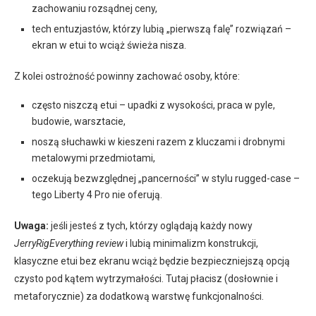
zachowaniu rozsądnej ceny,
tech entuzjastów, którzy lubią „pierwszą falę” rozwiązań –
ekran w etui to wciąż świeża nisza.
Z kolei ostrożność powinny zachować osoby, które:
często niszczą etui – upadki z wysokości, praca w pyle,
budowie, warsztacie,
noszą słuchawki w kieszeni razem z kluczami i drobnymi
metalowymi przedmiotami,
oczekują bezwzględnej „pancerności” w stylu rugged-case –
tego Liberty 4 Pro nie oferują.
Uwaga:
jeśli jesteś z tych, którzy oglądają każdy nowy
JerryRigEverything review
i lubią minimalizm konstrukcji,
klasyczne etui bez ekranu wciąż będzie bezpieczniejszą opcją
czysto pod kątem wytrzymałości. Tutaj płacisz (dosłownie i
metaforycznie) za dodatkową warstwę funkcjonalności.