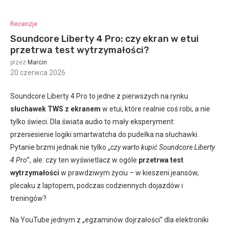
Recenzje
Soundcore Liberty 4 Pro: czy ekran w etui
przetrwa test wytrzymałości?
przez
Marcin
20 czerwca 2026
:
Soundcore Liberty 4 Pro to jedne z pierwszych na rynku
słuchawek TWS z ekranem
w etui, które realnie coś robi, a nie
tylko świeci. Dla świata audio to mały eksperyment:
przeniesienie logiki smartwatcha do pudełka na słuchawki.
Pytanie brzmi jednak nie tylko „
czy warto kupić Soundcore Liberty
4 Pro
”, ale: czy ten wyświetlacz w ogóle
przetrwa test
wytrzymałości
w prawdziwym życiu – w kieszeni jeansów,
plecaku z laptopem, podczas codziennych dojazdów i
treningów?
Na YouTube jednym z „egzaminów dojrzałości” dla elektroniki