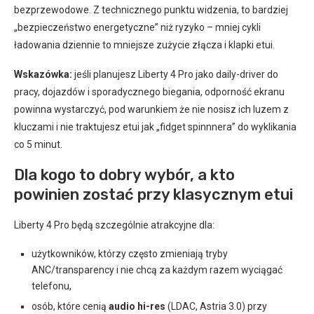
bezprzewodowe. Z technicznego punktu widzenia, to bardziej
„bezpieczeństwo energetyczne” niż ryzyko – mniej cykli
ładowania dziennie to mniejsze zużycie złącza i klapki etui.
Wskazówka:
jeśli planujesz Liberty 4 Pro jako daily-driver do
pracy, dojazdów i sporadycznego biegania, odporność ekranu
powinna wystarczyć, pod warunkiem że nie nosisz ich luzem z
kluczami i nie traktujesz etui jak „fidget spinnnera” do wyklikania
co 5 minut.
Dla kogo to dobry wybór, a kto
powinien zostać przy klasycznym etui
Liberty 4 Pro będą szczególnie atrakcyjne dla:
użytkowników, którzy często zmieniają tryby
ANC/transparency i nie chcą za każdym razem wyciągać
telefonu,
osób, które cenią
audio hi-res
(LDAC, Astria 3.0) przy