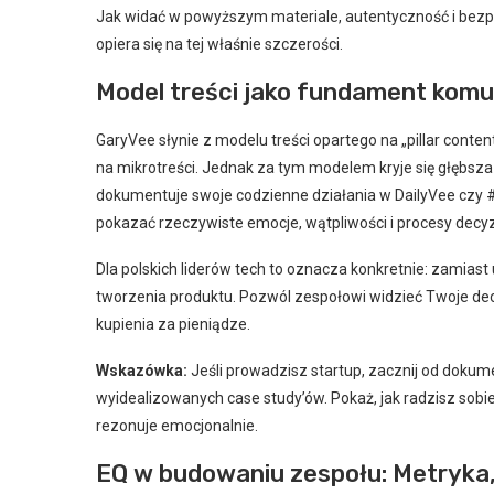
Jak widać w powyższym materiale, autentyczność i bez
opiera się na tej właśnie szczerości.
Model treści jako fundament komu
GaryVee słynie z modelu treści opartego na „pillar conte
na mikrotreści. Jednak za tym modelem kryje się głębsza 
dokumentuje swoje codzienne działania w DailyVee czy #A
pokazać rzeczywiste emocje, wątpliwości i procesy decyz
Dla polskich liderów tech to oznacza konkretnie: zamias
tworzenia produktu. Pozwól zespołowi widzieć Twoje decyz
kupienia za pieniądze.
Wskazówka:
Jeśli prowadzisz startup, zacznij od doku
wyidealizowanych case study’ów. Pokaż, jak radzisz sobie 
rezonuje emocjonalnie.
EQ w budowaniu zespołu: Metryka,