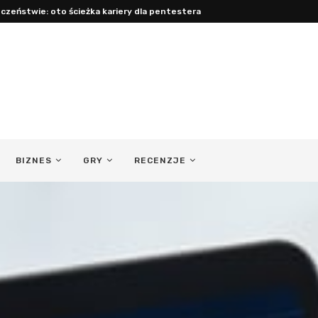
acy: jak być obecnym ojcem...
BIZNES
GRY
RECENZJE