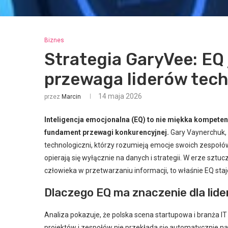
Biznes
Strategia GaryVee: EQ
przewaga liderów tech
14 maja 2026
przez
Marcin
Inteligencja emocjonalna (EQ) to nie miękka kompetenc
fundament przewagi konkurencyjnej.
Gary Vaynerchuk, 
technologiczni, którzy rozumieją emocje swoich zespołów, 
opierają się wyłącznie na danych i strategii. W erze sztu
człowieka w przetwarzaniu informacji, to właśnie EQ sta
Dlaczego EQ ma znaczenie dla lid
Analiza pokazuje, że polska scena startupowa i branża I
projektów i zespołów nie przekłada się automatycznie na