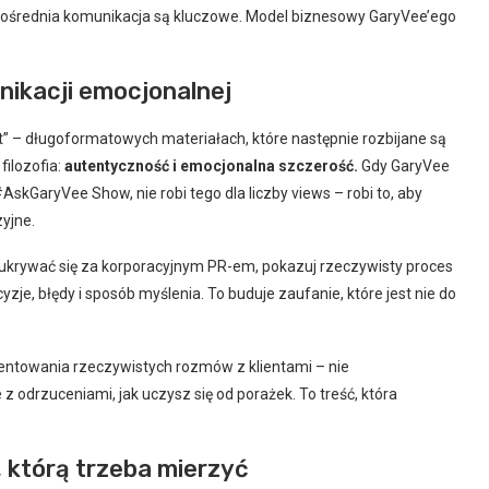
pośrednia komunikacja są kluczowe. Model biznesowy GaryVee’ego
nikacji emocjonalnej
nt” – długoformatowych materiałach, które następnie rozbijane są
filozofia:
autentyczność i emocjonalna szczerość.
Gdy GaryVee
skGaryVee Show, nie robi tego dla liczby views – robi to, aby
yjne.
t ukrywać się za korporacyjnym PR-em, pokazuj rzeczywisty proces
je, błędy i sposób myślenia. To buduje zaufanie, które jest nie do
mentowania rzeczywistych rozmów z klientami – nie
z odrzuceniami, jak uczysz się od porażek. To treść, która
 którą trzeba mierzyć