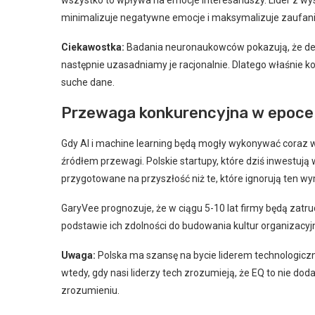
wszystko to wpływa na emocje interesariuszy. Lider z w
minimalizuje negatywne emocje i maksymalizuje zaufani
Ciekawostka:
Badania neuronaukowców pokazują, że de
następnie uzasadniamy je racjonalnie. Dlatego właśnie ko
suche dane.
Przewaga konkurencyjna w epoce
Gdy AI i machine learning będą mogły wykonywać coraz w
źródłem przewagi. Polskie startupy, które dziś inwestują w
przygotowane na przyszłość niż te, które ignorują ten wy
GaryVee prognozuje, że w ciągu 5-10 lat firmy będą zatrud
podstawie ich zdolności do budowania kultur organizacyjn
Uwaga:
Polska ma szansę na bycie liderem technologicz
wtedy, gdy nasi liderzy tech zrozumieją, że EQ to nie d
zrozumieniu.