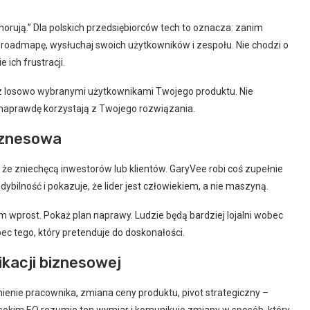
orują.” Dla polskich przedsiębiorców tech to oznacza: zanim
roadmapę, wysłuchaj swoich użytkowników i zespołu. Nie chodzi o
ich frustracji.
 z losowo wybranymi użytkownikami Twojego produktu. Nie
k naprawdę korzystają z Twojego rozwiązania.
iznesowa
, że zniechęcą inwestorów lub klientów. GaryVee robi coś zupełnie
ybilność i pokazuje, że lider jest człowiekiem, a nie maszyną.
m wprost. Pokaż plan naprawy. Ludzie będą bardziej lojalni wobec
obec tego, który pretenduje do doskonałości.
kacji biznesowej
enie pracownika, zmiana ceny produktu, pivot strategiczny –