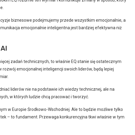
ysokim EQ rozumie ten wymiar i komunikuje zmiany w sposób, który
e.
cyzje biznesowe podejmujemy przede wszystkim emocjonalnie, a
munikacja emocjonalnie inteligentna jest bardziej efektywna niż
 AI
ięcej zadań technicznych, to właśnie EQ stanie się ostatecznym
 rozwój emocjonalnej inteligencji swoich liderów, będą lepiej
miar.
niać liderów nie na podstawie ich wiedzy technicznej, ale na
ych, w których ludzie chcą pracować i tworzyć.
nym w Europie Środkowo-Wschodniej. Ale to będzie możliwe tylko
odatek – to fundament. Przewaga konkurencyjna tkwi właśnie w tym