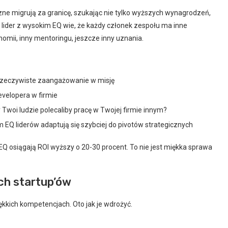
czne migrują za granicę, szukając nie tylko wyższych wynagrodzeń,
e lider z wysokim EQ wie, że każdy członek zespołu ma inne
mii, inny mentoringu, jeszcze inny uznania.
e rzeczywiste zaangażowanie w misję
evelopera w firmie
 Twoi ludzie polecaliby pracę w Twojej firmie innym?
EQ liderów adaptują się szybciej do pivotów strategicznych
EQ osiągają ROI wyższy o 20-30 procent. To nie jest miękka sprawa
ich startup’ów
ękkich kompetencjach. Oto jak je wdrożyć.