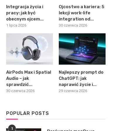
Integracja życia i
Ojcostwo a kariera: 5
pracy: jak być
lekcji work-life
obecnym ojcem...
integration od...
1 lipca 2026
30 czerwca 2026
AirPods Max i Spatial
Najlepszy prompt do
Audio – jak
ChatGPT: jak
sprawdzić...
naprawić życie i...
30 czerwca 2026
29 czerwca 2026
POPULAR POSTS
1