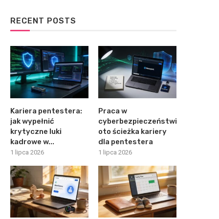
RECENT POSTS
Kariera pentestera:
Praca w
jak wypełnić
cyberbezpieczeństwie:
krytyczne luki
oto ścieżka kariery
kadrowe w...
dla pentestera
1 lipca 2026
1 lipca 2026