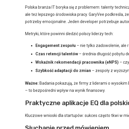
Polska branża IT boryka się z problemem: talenty techni
ale też lepszego środowiska pracy. GaryVee podkreśla, ż
potrzeby emocjonalne. Jeden developer potrzebuje autono
Metryki, które powinni śledzić polscy liderzy tech:
Engagement zespołu
– nie tylko zadowolenie, al
Czas retencji talentów
– średnia długość pobytu d
Wskaźnik rekomendacji pracownika (eNPS)
– czy
Szybkość adaptacji do zmian
– zespoły z wyższym 
Ważne:
Badania pokazują, że firmy z liderami o wysokim 
– to bezpośredni wpływ na wynik finansowy.
Praktyczne aplikacje EQ dla polsk
Kluczowe wnioski dla startupów: sukces często tkwi w mi
Słuchanie przed mówieniem