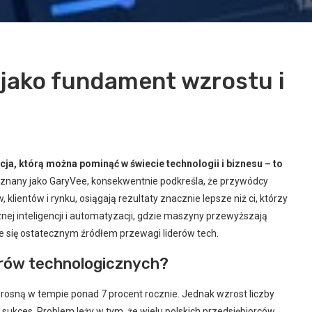
 jako fundament wzrostu i
ja, którą można pominąć w świecie technologii i biznesu – to
znany jako GaryVee, konsekwentnie podkreśla, że przywódcy
klientów i rynku, osiągają rezultaty znacznie lepsze niż ci, którzy
cznej inteligencji i automatyzacji, gdzie maszyny przewyższają
je się ostatecznym źródłem przewagi liderów tech.
erów technologicznych?
T rosną w tempie ponad 7 procent rocznie. Jednak wzrost liczby
 sukces. Problem leży w tym, że wielu polskich przedsiębiorców