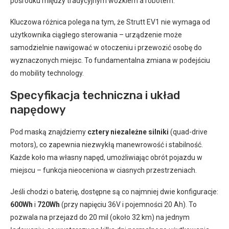
pośrodku między tradycyjnym wózkiem a robotem.
Kluczowa różnica polega na tym, że Strutt EV1 nie wymaga od
użytkownika ciągłego sterowania – urządzenie może
samodzielnie nawigować w otoczeniu i przewozić osobę do
wyznaczonych miejsc. To fundamentalna zmiana w podejściu
do mobility technology.
Specyfikacja techniczna i układ
napędowy
Pod maską znajdziemy
cztery niezależne silniki
(quad-drive
motors), co zapewnia niezwykłą manewrowość i stabilność.
Każde koło ma własny napęd, umożliwiając obrót pojazdu w
miejscu – funkcja nieoceniona w ciasnych przestrzeniach.
Jeśli chodzi o baterię, dostępne są co najmniej dwie konfiguracje:
600Wh
i
720Wh
(przy napięciu 36V i pojemności 20 Ah). To
pozwala na przejazd do 20 mil (około 32 km) na jednym