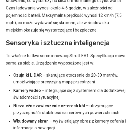
ładowaniu, co wystarczy na kilka dni normalnego użytkowania.
Czas ładowania wynosi około 4-6 godzin, w zależności od
pojemności baterii. Maksymalna prędkość wynosi 12 km/h (7,5
mph), co może wydawać się skromne, ale w środowisku
miejskim okazuje się wystarczające i bezpieczne.
Sensoryka i sztuczna inteligencja
To właśnie tu tkwi serce innowacji Strutt EV1. Specyfikacja mówi
sama za siebie. Urządzenie wyposażone jest w:
Czujniki LiDAR
– skanujące otoczenie do 20-30 metrów,
umożliwiające precyzyjną mapę przestrzeni
Kamery wideo
– integrujące się z systemem dla dodatkowej
świadomości sytuacyjnej
Niezależne zawieszenie czterech kół
– utrzymujące
przyczepność i stabilność na nierównych powierzchniach
Wbudowany ekran
– wyświetlający obraz z kamery cofania i
informacje o nawigacji