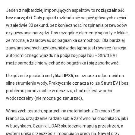
Jeden z najbardziej imponujących aspektów to
rozłączalność
bez narzędzi
. Cały pojazd rozkłada się na pięć głównych części
w zaledwie 30 sekund, bez konieczności rozpinania przewodów
czy używania narzędzi. Poszczególne elementy są na tyle lekkie,
że można je załadować do bagażnika samochodu. Dla bardziej
zaawansowanych użytkowników dostępna jest również funkcja
autonomicznego wjazdu na podjazdę pojazdu – Strutt EV1
może samodzielnie wjechać do bagażnika i się zaparkować.
Urządzenie posiada certyfikat
IPX5
, co oznacza odporność na
silne strumienie wody. Praktycznie oznacza to, że Strutt EV1 bez
problemu poradzi sobie w deszczu, choć nie jest w pełni
wodoszczelny (nie można go zanurzać).
W naszych testach, opartych na materiałach z Chicago i San
Francisco, urządzenie radziło sobie zarówno na chodnikach, jak i
w budynkach. Czujniki LiDAR skutecznie mapują przestrzeń, a
system unika przeszkód z imponującą precyzją. Nawet przy