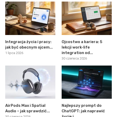
Integracja życia i pracy:
Ojcostwo a kariera: 5
jak być obecnym ojcem...
lekcji work-life
integration od...
1 lipca 2026
30 czerwca 2026
AirPods Max i Spatial
Najlepszy prompt do
Audio – jak sprawdzić...
ChatGPT: jak naprawić
życie i...
30 czerwca 2026