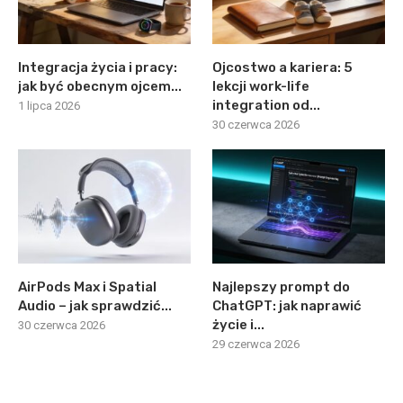
Integracja życia i pracy:
Ojcostwo a kariera: 5
jak być obecnym ojcem...
lekcji work-life
integration od...
1 lipca 2026
30 czerwca 2026
AirPods Max i Spatial
Najlepszy prompt do
Audio – jak sprawdzić...
ChatGPT: jak naprawić
życie i...
30 czerwca 2026
29 czerwca 2026