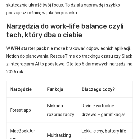
skutecznie ukraść twój focus. To działa naprawdę i szybko
poczujesz różnicę w jakości poranka.
Narzędzia do work-life balance czyli
tech, który dba o ciebie
W
WFH starter pack
nie może brakować odpowiednich aplikacji.
Notion do planowania, RescueTime do trackingu czasu czy Slack
z integracjami AI to podstawa. Oto top 5 darmowych narzędzi na
2026 rok.
Narzędzie
Funkcja
Dlaczego cozy?
Blokada
Rośnie wirtualne
Forest app
rozpraszaczy
drzewo – gamifikacja!
MacBook Air
Lekki, cichy, battery life
Multitasking