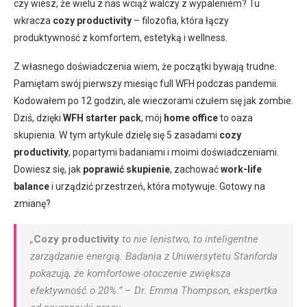
czy wiesz, że wielu z nas wciąż walczy z wypaleniem? Tu
wkracza
cozy productivity
– filozofia, która łączy
produktywność z komfortem, estetyką i wellness.
Z własnego doświadczenia wiem, że początki bywają trudne.
Pamiętam swój pierwszy miesiąc full WFH podczas pandemii.
Kodowałem po 12 godzin, ale wieczorami czułem się jak zombie.
Dziś, dzięki
WFH starter pack
, mój
home office
to oaza
skupienia. W tym artykule dzielę się 5 zasadami
cozy
productivity
, popartymi badaniami i moimi doświadczeniami.
Dowiesz się, jak
poprawić skupienie
, zachować
work-life
balance
i urządzić przestrzeń, która motywuje. Gotowy na
zmianę?
„
Cozy productivity
to nie lenistwo, to inteligentne
zarządzanie energią. Badania z Uniwersytetu Stanforda
pokazują, że komfortowe otoczenie zwiększa
efektywność o 20%.” – Dr. Emma Thompson, ekspertka