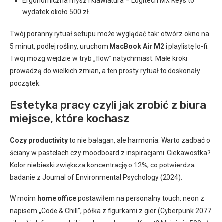
Ergonomiczna mysz i klawiatura – Logitech MX Keys to
wydatek około 500 zł.
Twój poranny rytuał setupu może wyglądać tak: otwórz okno na
5 minut, podlej rośliny, uruchom
MacBook Air M2
i playlistę lo-fi.
Twój mózg wejdzie w tryb „flow” natychmiast. Małe kroki
prowadzą do wielkich zmian, a ten prosty rytuał to doskonały
początek.
Estetyka pracy czyli jak zrobić z biura
miejsce, które kochasz
Cozy productivity
to nie bałagan, ale harmonia. Warto zadbać o
ściany w pastelach czy moodboard z inspiracjami. Ciekawostka?
Kolor niebieski zwiększa koncentrację o 12%, co potwierdza
badanie z Journal of Environmental Psychology (2024).
W moim
home office
postawiłem na personalny touch: neon z
napisem „Code & Chill”, półka z figurkami z gier (Cyberpunk 2077