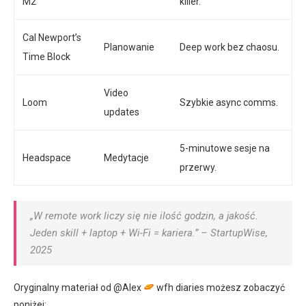
M2
killer.
Cal Newport’s
Planowanie
Deep work bez chaosu.
Time Block
Video
Loom
Szybkie async comms.
updates
5-minutowe sesje na
Headspace
Medytacje
przerwy.
„W remote work liczy się nie ilość godzin, a jakość.
Jeden skill + laptop + Wi-Fi = kariera.” – StartupWise,
2025
Oryginalny materiał od @Alex
wfh diaries możesz zobaczyć
poniżej: