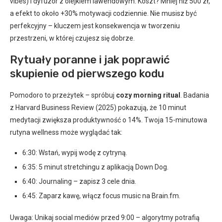
vibes) i dyfuzor z olejkiem lawendowym. Koszt? Mniej niż 500 zł,
a efekt to około +30% motywacji codziennie. Nie musisz być
perfekcyjny – kluczem jest konsekwencja w tworzeniu
przestrzeni, w której czujesz się dobrze.
Rytuały poranne i jak poprawić
skupienie od pierwszego kodu
Pomodoro to przeżytek – spróbuj
cozy morning ritual
. Badania
z Harvard Business Review (2025) pokazują, że 10 minut
medytacji zwiększa produktywność o 14%. Twoja 15-minutowa
rutyna wellness może wyglądać tak:
6:30: Wstań, wypij wodę z cytryną.
6:35: 5 minut stretchingu z aplikacją Down Dog.
6:40: Journaling – zapisz 3 cele dnia.
6:45: Zaparz kawę, włącz focus music na Brain.fm.
Uwaga: Unikaj social mediów przed 9:00 – algorytmy potrafią