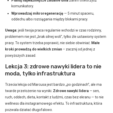
Planuj najważniejsze zadanie dnia
zanim otworzysz
komunikatory.
Wprowadzaj mikroregenerację
— 5 minut spaceru,
oddechu albo rozciągania między blokami pracy.
Uwaga:
jeśli twoja praca regularnie wchodzi w czas rodzinny,
problemem nie jest „brak silnej woli”, tylko źle ustawiony system
pracy. To system trzeba poprawić, nie siebie obwiniać.
Małe
kroki prowadzą do wielkich zmian
– zacznij od jednej z
powyższych zasad.
Lekcja 3: zdrowe nawyki lidera to nie
moda, tylko infrastruktura
Trzecia lekcja od Marcusa jest bardzo „po godzinach”, ale ma
twarde przełożenie na wyniki.
Zdrowe nawyki lidera
— sen,
ruch, oddech, dieta, kontakt z ludźmi, czas bez ekranu — to nie
wellness dla instagramowego efektu. To infrastruktura, która
pozwala działać długofalowo.