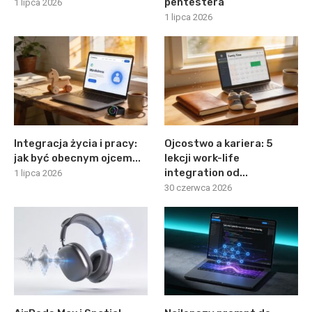
pentestera
1 lipca 2026
1 lipca 2026
Integracja życia i pracy:
Ojcostwo a kariera: 5
jak być obecnym ojcem...
lekcji work-life
integration od...
1 lipca 2026
30 czerwca 2026