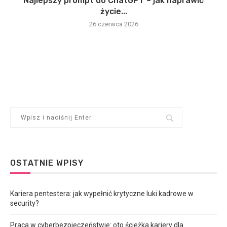
Najlepszy prompt do ChatGPT – jak naprawić
życie...
26 czerwca 2026
OSTATNIE WPISY
Kariera pentestera: jak wypełnić krytyczne luki kadrowe w
security?
Praca w cyberbezpieczeństwie: oto ścieżka kariery dla