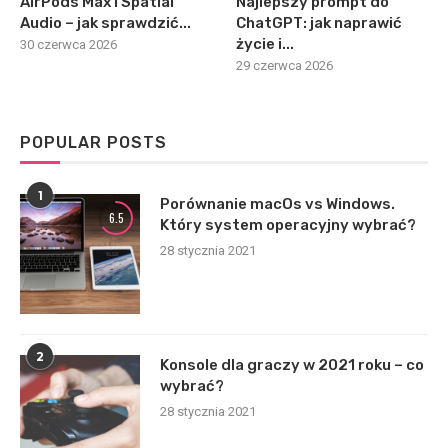
AirPods Max i Spatial
Najlepszy prompt do
Audio – jak sprawdzić...
ChatGPT: jak naprawić
życie i...
30 czerwca 2026
29 czerwca 2026
POPULAR POSTS
1
Porównanie macOs vs Windows.
6.5
Który system operacyjny wybrać?
28 stycznia 2021
2
Konsole dla graczy w 2021 roku – co
wybrać?
28 stycznia 2021