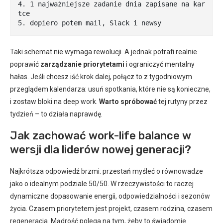
4. 1 najważniejsze zadanie dnia zapisane na kar
tce

5. dopiero potem mail, Slack i newsy
Taki schemat nie wymaga rewolucji. A jednak potrafi realnie
poprawić
zarządzanie priorytetami
i ograniczyć mentalny
hałas. Jeśli chcesz iść krok dalej, połącz to z tygodniowym
przeglądem kalendarza: usuń spotkania, które nie są konieczne,
i zostaw bloki na deep work.
Warto spróbować
tej rutyny przez
tydzień – to działa naprawdę.
Jak zachować work-life balance w
wersji dla liderów nowej generacji?
Najkrótsza odpowiedź brzmi: przestań myśleć o równowadze
jako o idealnym podziale 50/50. W rzeczywistości to raczej
dynamiczne dopasowanie energii, odpowiedzialności i sezonów
życia. Czasem priorytetem jest projekt, czasem rodzina, czasem
regeneracja. Mądrość polega na tym, żeby to świadomie