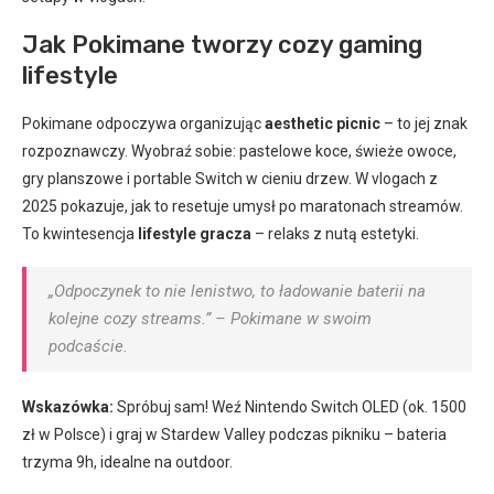
Jak Pokimane tworzy cozy gaming
lifestyle
Pokimane odpoczywa organizując
aesthetic picnic
– to jej znak
rozpoznawczy. Wyobraź sobie: pastelowe koce, świeże owoce,
gry planszowe i portable Switch w cieniu drzew. W vlogach z
2025 pokazuje, jak to resetuje umysł po maratonach streamów.
To kwintesencja
lifestyle gracza
– relaks z nutą estetyki.
„Odpoczynek to nie lenistwo, to ładowanie baterii na
kolejne cozy streams.” – Pokimane w swoim
podcaście.
Wskazówka:
Spróbuj sam! Weź Nintendo Switch OLED (ok. 1500
zł w Polsce) i graj w Stardew Valley podczas pikniku – bateria
trzyma 9h, idealne na outdoor.