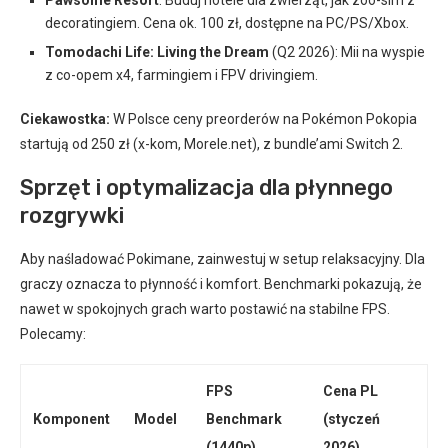
Pawsome Resort
: Buduj hotele dla zwierząt, jak zoo-sim z
decoratingiem. Cena ok. 100 zł, dostępne na PC/PS/Xbox.
Tomodachi Life: Living the Dream
(Q2 2026): Mii na wyspie
z co-opem x4, farmingiem i FPV drivingiem.
Ciekawostka:
W Polsce ceny preorderów na Pokémon Pokopia
startują od 250 zł (x-kom, Morele.net), z bundle’ami Switch 2.
Sprzęt i optymalizacja dla płynnego
rozgrywki
Aby naśladować Pokimane, zainwestuj w setup relaksacyjny. Dla
graczy oznacza to płynność i komfort. Benchmarki pokazują, że
nawet w spokojnych grach warto postawić na stabilne FPS.
Polecamy:
FPS
Cena PL
Komponent
Model
Benchmark
(styczeń
(1440p)
2026)