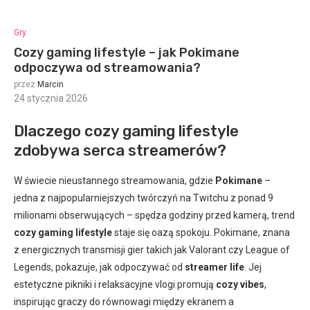
Gry
Cozy gaming lifestyle – jak Pokimane
odpoczywa od streamowania?
przez
Marcin
24 stycznia 2026
:
Dlaczego cozy gaming lifestyle
zdobywa serca streamerów?
W świecie nieustannego streamowania, gdzie
Pokimane
–
jedna z najpopularniejszych twórczyń na Twitchu z ponad 9
milionami obserwujących – spędza godziny przed kamerą, trend
cozy gaming lifestyle
staje się oazą spokoju. Pokimane, znana
z energicznych transmisji gier takich jak Valorant czy League of
Legends, pokazuje, jak odpoczywać od
streamer life
. Jej
estetyczne pikniki i relaksacyjne vlogi promują
cozy vibes
,
inspirując graczy do równowagi między ekranem a