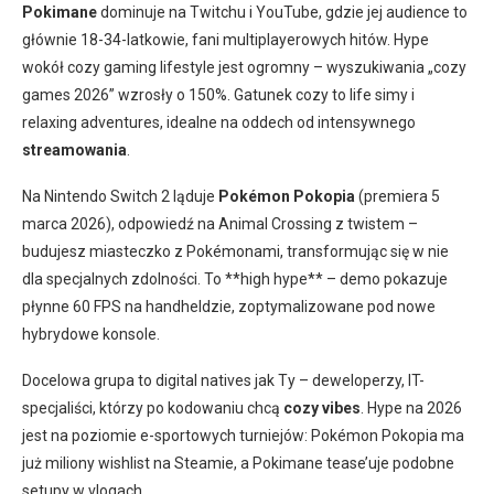
Pokimane
dominuje na Twitchu i YouTube, gdzie jej audience to
głównie 18-34-latkowie, fani multiplayerowych hitów. Hype
wokół cozy gaming lifestyle jest ogromny – wyszukiwania „cozy
games 2026” wzrosły o 150%. Gatunek cozy to life simy i
relaxing adventures, idealne na oddech od intensywnego
streamowania
.
Na Nintendo Switch 2 ląduje
Pokémon Pokopia
(premiera 5
marca 2026), odpowiedź na Animal Crossing z twistem –
budujesz miasteczko z Pokémonami, transformując się w nie
dla specjalnych zdolności. To **high hype** – demo pokazuje
płynne 60 FPS na handheldzie, zoptymalizowane pod nowe
hybrydowe konsole.
Docelowa grupa to digital natives jak Ty – deweloperzy, IT-
specjaliści, którzy po kodowaniu chcą
cozy vibes
. Hype na 2026
jest na poziomie e-sportowych turniejów: Pokémon Pokopia ma
już miliony wishlist na Steamie, a Pokimane tease’uje podobne
setupy w vlogach.