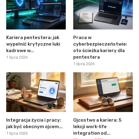
Kariera pentestera: jak
Praca w
wypełnić krytyczne luki
cyberbezpieczeństwie:
kadrowe w...
oto ścieżka kariery dla
pentestera
1 lipca 2026
1 lipca 2026
Integracja życia i pracy:
Ojcostwo a kariera: 5
jak być obecnym ojcem...
lekcji work-life
integration od...
1 lipca 2026