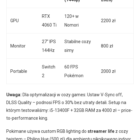
RTX
120+ w
GPU
2200 zł
4060 Ti
Nomori
27″ IPS
Stabilne cozy
Monitor
800 zł
144Hz
simy
Switch
60 FPS
Portable
2000 zł
2
Pokémon
Uwaga:
Dla optymalizacji w cozy games: Ustaw V-Sync off,
DLSS Quality – podnosi FPS o 30% bez utraty detali. Setup na
którym testowaliśmy: i5-13400F + 32GB RAM za 4000 zł – price-
to-performance king.
Pokimane używa custom RGB lighting do
streamer life
z cozy
twistem – Philips Hue (500 zł) dla ambientu piknikowego indoor.