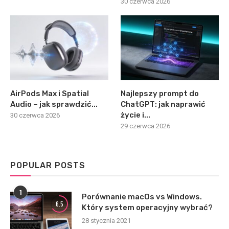
30 czerwca 2026
AirPods Max i Spatial
Najlepszy prompt do
Audio – jak sprawdzić...
ChatGPT: jak naprawić
życie i...
30 czerwca 2026
29 czerwca 2026
POPULAR POSTS
1
Porównanie macOs vs Windows.
6.5
Który system operacyjny wybrać?
28 stycznia 2021