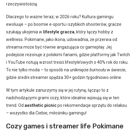
rzeczywistością.
Dlaczego to ważne teraz, w 2026 roku? Kultura gamingu
ewoluuje – po boomie e-sportu i szybkich shooterów, gracze
szukają ukojenia w
lifestyle gracza
, który łączy hobby z
wellness. Pokimane, jako ikona, udowadnia, że przerwa od
streama może być równie angażująca co gameplay. Jej
podejście rezonuje z polskimi fanami, gdzie platformy jak Twitch
i YouTube notują wzrost treści lifestyle’owych o 40% rok do roku.
To nie tylko moda – to sposób na uniknięcie
burnoutu
w świecie,
gdzie średni streamer spędza 30+ godzin tygodniowo online.
W tym artykule zanurzymy się w jej rutynę, łącząc to z
nadchodzącymi grami cozy, które idealnie wpisują się w ten
trend. Od
aesthetic picnic
po rekomendacje sprzętu do relaksu
– wszystko dla Ciebie, miłośniku gamingu!
Cozy games i streamer life Pokimane