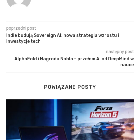
poprzedni post
Indie budują Sovereign AI: nowa strategia wzrostu i
inwestycje tech
następny post
AlphaFold i Nagroda Nobla – przełom AI od DeepMind w
nauce
POWIĄZANE POSTY