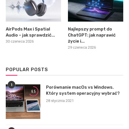
AirPods Max i Spatial
Najlepszy prompt do
Audio – jak sprawdzić...
ChatGPT: jak naprawić
życie i...
30 czerwca 2026
29 czerwca 2026
POPULAR POSTS
1
Porównanie macOs vs Windows.
6.5
Który system operacyjny wybrać?
28 stycznia 2021