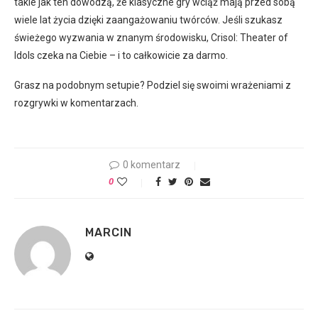
takie jak ten dowodzą, że klasyczne gry wciąż mają przed sobą
wiele lat życia dzięki zaangażowaniu twórców. Jeśli szukasz
świeżego wyzwania w znanym środowisku, Crisol: Theater of
Idols czeka na Ciebie – i to całkowicie za darmo.
Grasz na podobnym setupie? Podziel się swoimi wrażeniami z
rozgrywki w komentarzach.
0 komentarz
0
MARCIN