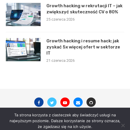
Growth hacking w rekrutacji IT – jak
zwiększyć skuteczność CV o 80%
25 czerwca 2026
Growth hacking i resume hack: jak
zyskać 5x więcej ofert w sektorze
IT
21 czerwca 2026
Ta strona korzysta z ciasteczek aby świadczyć usługi na
najwyższym poziomie. Dalsze korzystanie ze strony oznacza,
© 2023 - All Right Reserved. digitalsite.pl
że zgadzasz się na ich użycie.