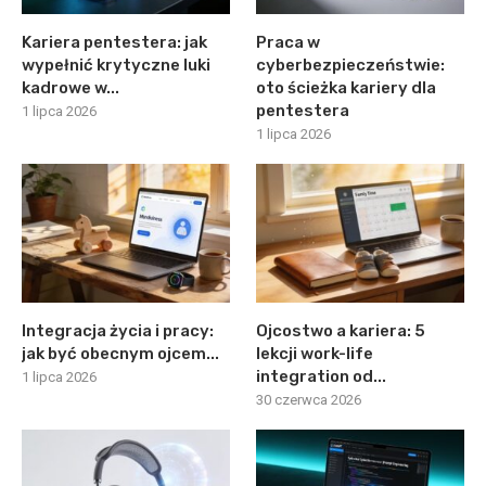
Kariera pentestera: jak
Praca w
wypełnić krytyczne luki
cyberbezpieczeństwie:
kadrowe w...
oto ścieżka kariery dla
pentestera
1 lipca 2026
1 lipca 2026
Integracja życia i pracy:
Ojcostwo a kariera: 5
jak być obecnym ojcem...
lekcji work-life
integration od...
1 lipca 2026
30 czerwca 2026