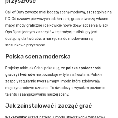
przyszłość
Call of Duty zawsze miał bogatą scenę modową, szczególnie na
PC. Od czasów pierwszych odsłon serii, gracze tworzą własne
mapy, mody graficzne i całkowicie nowe doświadczenia. Black
Ops 3 jest jednym z szczytów tej tradycji – silnik gry jest
dostępny dla twórców, a narzędzia do modowania są
stosunkowo przystępne.
Polska scena moderska
Projekty takie jak Crisol pokazują, że
polska społeczność
graczy i twórców
nie pozostaje w tyle za światem. Polskie
zespoły regularnie tworzą mapy i mody, które zdobywają
międzynarodowe uznanie. To świadczy o wysokim poziomie
talentu i zaangażowaniu naszej sceny.
Jak zainstalować i zacząć grać
Wskazówka:
Przed instalacją modu utwórz kopię zapasową