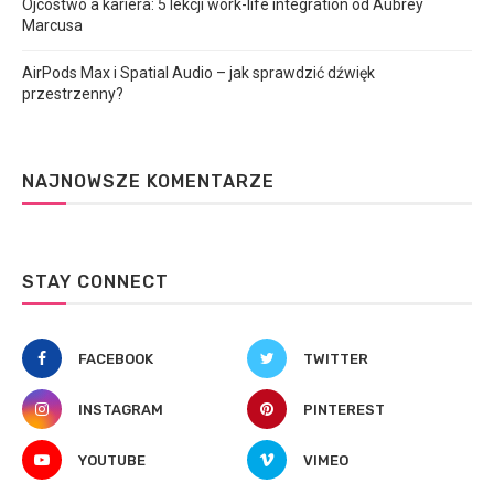
Ojcostwo a kariera: 5 lekcji work-life integration od Aubrey
Marcusa
AirPods Max i Spatial Audio – jak sprawdzić dźwięk
przestrzenny?
NAJNOWSZE KOMENTARZE
STAY CONNECT
FACEBOOK
TWITTER
INSTAGRAM
PINTEREST
YOUTUBE
VIMEO