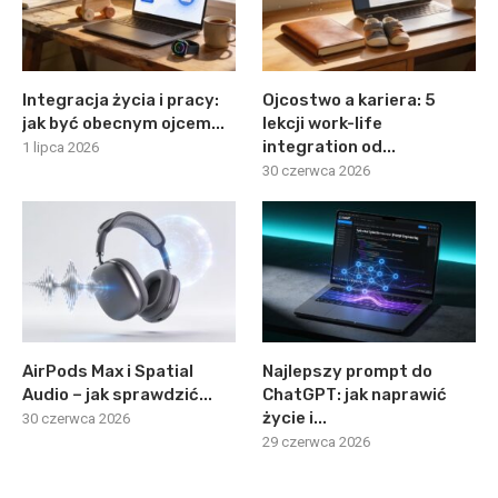
Integracja życia i pracy:
Ojcostwo a kariera: 5
jak być obecnym ojcem...
lekcji work-life
integration od...
1 lipca 2026
30 czerwca 2026
AirPods Max i Spatial
Najlepszy prompt do
Audio – jak sprawdzić...
ChatGPT: jak naprawić
życie i...
30 czerwca 2026
29 czerwca 2026