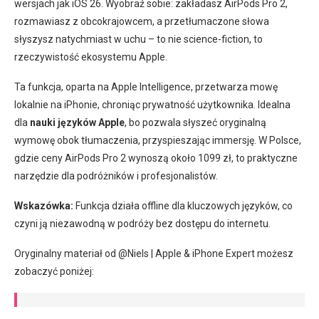
wersjach jak iOS 26. Wyobraź sobie: zakładasz AirPods Pro 2,
rozmawiasz z obcokrajowcem, a przetłumaczone słowa
słyszysz natychmiast w uchu – to nie science-fiction, to
rzeczywistość ekosystemu Apple.
Ta funkcja, oparta na Apple Intelligence, przetwarza mowę
lokalnie na iPhonie, chroniąc prywatność użytkownika. Idealna
dla
nauki języków Apple
, bo pozwala słyszeć oryginalną
wymowę obok tłumaczenia, przyspieszając immersję. W Polsce,
gdzie ceny AirPods Pro 2 wynoszą około 1099 zł, to praktyczne
narzędzie dla podróżników i profesjonalistów.
Wskazówka:
Funkcja działa offline dla kluczowych języków, co
czyni ją niezawodną w podróży bez dostępu do internetu.
Oryginalny materiał od @Niels | Apple & iPhone Expert możesz
zobaczyć poniżej: