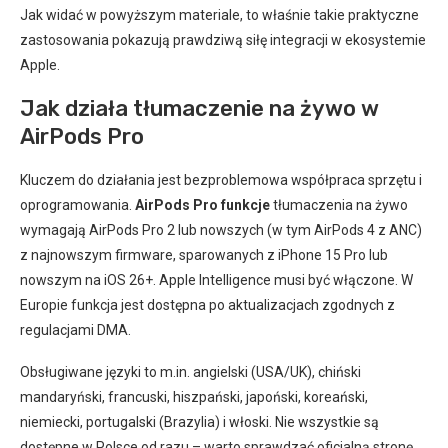
Jak widać w powyższym materiale, to właśnie takie praktyczne
zastosowania pokazują prawdziwą siłę integracji w ekosystemie
Apple.
Jak działa tłumaczenie na żywo w
AirPods Pro
Kluczem do działania jest bezproblemowa współpraca sprzętu i
oprogramowania.
AirPods Pro funkcje
tłumaczenia na żywo
wymagają AirPods Pro 2 lub nowszych (w tym AirPods 4 z ANC)
z najnowszym firmware, sparowanych z iPhone 15 Pro lub
nowszym na iOS 26+. Apple Intelligence musi być włączone. W
Europie funkcja jest dostępna po aktualizacjach zgodnych z
regulacjami DMA.
Obsługiwane języki to m.in. angielski (USA/UK), chiński
mandaryński, francuski, hiszpański, japoński, koreański,
niemiecki, portugalski (Brazylia) i włoski. Nie wszystkie są
dostępne w Polsce od razu – warto sprawdzać oficjalną stronę