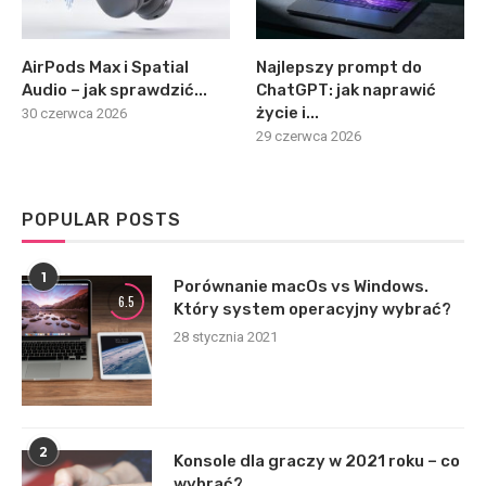
AirPods Max i Spatial
Najlepszy prompt do
Audio – jak sprawdzić...
ChatGPT: jak naprawić
życie i...
30 czerwca 2026
29 czerwca 2026
POPULAR POSTS
1
Porównanie macOs vs Windows.
6.5
Który system operacyjny wybrać?
28 stycznia 2021
2
Konsole dla graczy w 2021 roku – co
wybrać?