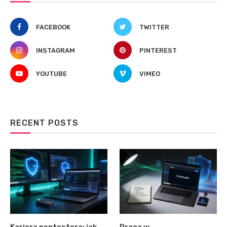
FACEBOOK
TWITTER
INSTAGRAM
PINTEREST
YOUTUBE
VIMEO
RECENT POSTS
Kariera pentestera: jak
Praca w