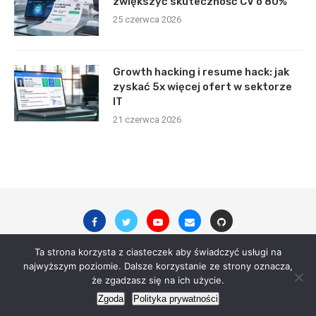
zwiększyć skuteczność CV o 80%
25 czerwca 2026
Growth hacking i resume hack: jak
zyskać 5x więcej ofert w sektorze
IT
21 czerwca 2026
Ta strona korzysta z ciasteczek aby świadczyć usługi na
najwyższym poziomie. Dalsze korzystanie ze strony oznacza,
© 2023 - All Right Reserved. digitalsite.pl
że zgadzasz się na ich użycie.
Zgoda
Polityka prywatności
Powered by
dobrzanski.me