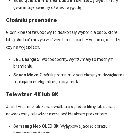
Bose QuietComfort Earbuds II
: Luksusowy wybór, który
gwarantuje świetny dźwięk i wygodę.
Głośniki przenośne
Głośnik bezprzewodowy to doskonały wybór dla osób, które
lubią słuchać muzyki w różnych miejscach – w domu, ogrodzie
czy na wyjazdach.
JBL Charge 5
: Wodoodporny, wytrzymały i o mocnym
brzmieniu.
Sonos Move
: Głośnik premium z perfekcyjnym dźwiękiem i
funkcjami inteligentnego asystenta.
Telewizor 4K lub 8K
Jeśli Twój mąż lub żona uwielbiają oglądać filmy lub seriale,
nowoczesny telewizor może być idealnym prezentem:
Samsung Neo QLED 8K
: Wyjątkowa jakość obrazu i