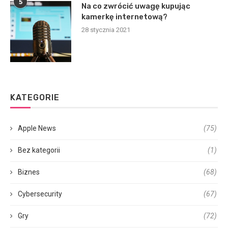
5
Na co zwrócić uwagę kupując
kamerkę internetową?
28 stycznia 2021
KATEGORIE
Apple News
(75)
Bez kategorii
(1)
Biznes
(68)
Cybersecurity
(67)
Gry
(72)