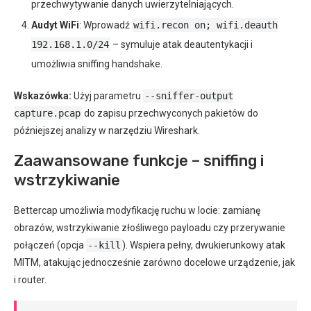
przechwytywanie danych uwierzytelniających.
Audyt WiFi
: Wprowadź
wifi.recon on; wifi.deauth
192.168.1.0/24
– symuluje atak deautentykacji i
umożliwia sniffing handshake.
Wskazówka:
Użyj parametru
--sniffer-output
capture.pcap
do zapisu przechwyconych pakietów do
późniejszej analizy w narzędziu Wireshark.
Zaawansowane funkcje – sniffing i
wstrzykiwanie
Bettercap umożliwia modyfikację ruchu w locie: zamianę
obrazów, wstrzykiwanie złośliwego payloadu czy przerywanie
połączeń (opcja
--kill
). Wspiera pełny, dwukierunkowy atak
MITM, atakując jednocześnie zarówno docelowe urządzenie, jak
i router.