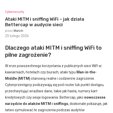
Cybersecurity
Ataki MITM i sniffing WiFi – jak działa
Bettercap w audycie sieci
przez
Marcin
25 lutego 2026
:
Dlaczego ataki MITM i sniffing WiFi to
pilne zagrożenie?
W erze powszechnego korzystania z publicznych sieci WiFi w
kawiarniach, hotelach czy biurach, ataki typu
Man-in-the-
Middle (MITM)
stanowią realne i codzienne zagrożenie.
Cyberprzestępcy podszywają się pod router lub punkt dostępu,
przechwytując wrażliwe dane, takie jak hasła, numery kart
kredytowych czy sesje logowania. Bettercap, jako
nowoczesne
narzędzie do ataków MITM i sniffingu
, doskonale pokazuje, jak
łatwo symulować te zagrożenia podczas audytów