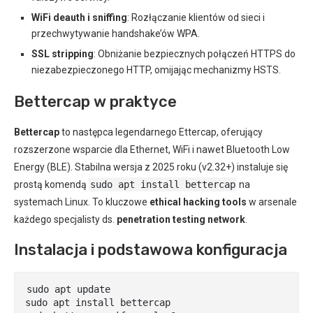
WiFi deauth i sniffing
: Rozłączanie klientów od sieci i
przechwytywanie handshake’ów WPA.
SSL stripping
: Obniżanie bezpiecznych połączeń HTTPS do
niezabezpieczonego HTTP, omijając mechanizmy HSTS.
Bettercap w praktyce
Bettercap
to następca legendarnego Ettercap, oferujący
rozszerzone wsparcie dla Ethernet, WiFi i nawet Bluetooth Low
Energy (BLE). Stabilna wersja z 2025 roku (v2.32+) instaluje się
prostą komendą
sudo apt install bettercap
na
systemach Linux. To kluczowe
ethical hacking tools
w arsenale
każdego specjalisty ds.
penetration testing network
.
Instalacja i podstawowa konfiguracja
sudo apt update

sudo apt install bettercap
