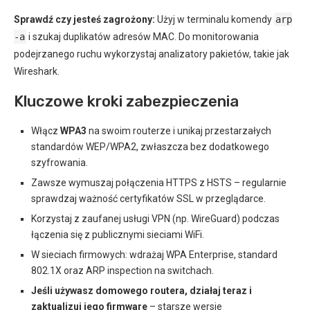
Sprawdź czy jesteś zagrożony:
Użyj w terminalu komendy
arp
-a
i szukaj duplikatów adresów MAC. Do monitorowania
podejrzanego ruchu wykorzystaj analizatory pakietów, takie jak
Wireshark.
Kluczowe kroki zabezpieczenia
Włącz
WPA3
na swoim routerze i unikaj przestarzałych
standardów WEP/WPA2, zwłaszcza bez dodatkowego
szyfrowania.
Zawsze wymuszaj połączenia HTTPS z HSTS – regularnie
sprawdzaj ważność certyfikatów SSL w przeglądarce.
Korzystaj z zaufanej usługi VPN (np. WireGuard) podczas
łączenia się z publicznymi sieciami WiFi.
W sieciach firmowych: wdrażaj WPA Enterprise, standard
802.1X oraz ARP inspection na switchach.
Jeśli używasz domowego routera, działaj teraz i
zaktualizuj jego firmware
– starsze wersje