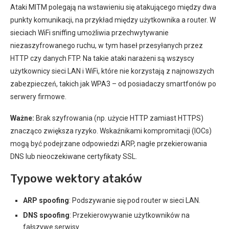
Ataki MITM polegają na wstawieniu się atakującego między dwa
punkty komunikacji, na przykład między użytkownika a router. W
sieciach WiFi sniffing umożliwia przechwytywanie
niezaszyfrowanego ruchu, w tym haseł przesyłanych przez
HTTP czy danych FTP. Na takie ataki narażeni są wszyscy
użytkownicy sieci LAN i WiFi, które nie korzystają z najnowszych
zabezpieczeń, takich jak WPA3 – od posiadaczy smartfonów po
serwery firmowe.
Ważne:
Brak szyfrowania (np. użycie HTTP zamiast HTTPS)
znacząco zwiększa ryzyko. Wskaźnikami kompromitacji (IOCs)
mogą być podejrzane odpowiedzi ARP, nagłe przekierowania
DNS lub nieoczekiwane certyfikaty SSL.
Typowe wektory ataków
ARP spoofing
: Podszywanie się pod router w sieci LAN.
DNS spoofing
: Przekierowywanie użytkowników na
fałszywe serwisy.