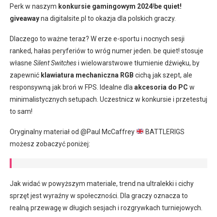
Perk w naszym
konkursie gamingowym 2024
!
be quiet!
giveaway
na digitalsite.pl to okazja dla polskich graczy.
Dlaczego to ważne teraz? W erze e-sportu i nocnych sesji
ranked, hałas peryferiów to wróg numer jeden. be quiet! stosuje
własne
Silent Switches
i wielowarstwowe tłumienie dźwięku, by
zapewnić
klawiatura mechaniczna RGB
cichą jak szept, ale
responsywną jak broń w FPS. Idealne dla
akcesoria do PC
w
minimalistycznych setupach. Uczestnicz w konkursie i przetestuj
to sam!
Oryginalny materiał od @Paul McCaffrey
BATTLERIGS
możesz zobaczyć poniżej:
Jak widać w powyższym materiale, trend na ultralekki i cichy
sprzęt jest wyraźny w społeczności. Dla graczy oznacza to
realną przewagę w długich sesjach i rozgrywkach turniejowych.