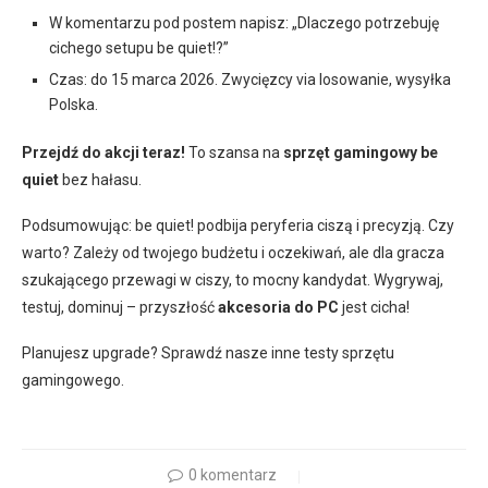
W komentarzu pod postem napisz: „Dlaczego potrzebuję
cichego setupu be quiet!?”
Czas: do 15 marca 2026. Zwycięzcy via losowanie, wysyłka
Polska.
Przejdź do akcji teraz!
To szansa na
sprzęt gamingowy be
quiet
bez hałasu.
Podsumowując: be quiet! podbija peryferia ciszą i precyzją. Czy
warto? Zależy od twojego budżetu i oczekiwań, ale dla gracza
szukającego przewagi w ciszy, to mocny kandydat. Wygrywaj,
testuj, dominuj – przyszłość
akcesoria do PC
jest cicha!
Planujesz upgrade? Sprawdź nasze inne testy sprzętu
gamingowego.
0 komentarz