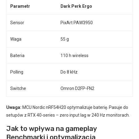
Parametr
Dark Perk Ergo
Sensor
PixArt PAW3950
Waga
55 g
Bateria
110 h wireless
Polling
Do 8 kHz
Switche
Omron D2FP-FN2
Uwaga:
MCU Nordic nRF54H20 optymalizuje baterię. Pasuje do
setupów z RTX 40-series – zero input lag w 240 Hz monitorach.
Jak to wpływa na gameplay
Benchmarki i optymalizacja