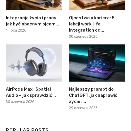
Integracja życia i pracy:
Ojcostwo a kariera: 5
jak być obecnym ojcem...
lekcji work-life
integration od...
1 lipca 2026
30 czerwca 2026
AirPods Max i Spatial
Najlepszy prompt do
Audio – jak sprawdzić...
ChatGPT: jak naprawić
życie i...
30 czerwca 2026
29 czerwca 2026
POPULAR POSTS