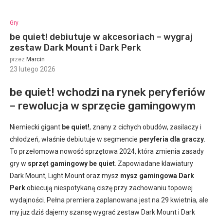
Gry
be quiet! debiutuje w akcesoriach – wygraj
zestaw Dark Mount i Dark Perk
przez
Marcin
23 lutego 2026
:
be quiet! wchodzi na rynek peryferiów
– rewolucja w sprzęcie gamingowym
Niemiecki gigant
be quiet!
, znany z cichych obudów, zasilaczy i
chłodzeń, właśnie debiutuje w segmencie
peryferia dla graczy
.
To przełomowa nowość sprzętowa 2024, która zmienia zasady
gry w
sprzęt gamingowy be quiet
. Zapowiadane klawiatury
Dark Mount, Light Mount oraz mysz
mysz gamingowa Dark
Perk
obiecują niespotykaną ciszę przy zachowaniu topowej
wydajności. Pełna premiera zaplanowana jest na 29 kwietnia, ale
my już dziś dajemy szansę wygrać zestaw Dark Mount i Dark