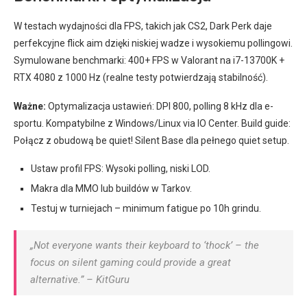
W testach wydajności dla FPS, takich jak CS2, Dark Perk daje
perfekcyjne flick aim dzięki niskiej wadze i wysokiemu pollingowi.
Symulowane benchmarki: 400+ FPS w Valorant na i7-13700K +
RTX 4080 z 1000 Hz (realne testy potwierdzają stabilność).
Ważne:
Optymalizacja ustawień: DPI 800, polling 8 kHz dla e-
sportu. Kompatybilne z Windows/Linux via IO Center. Build guide:
Połącz z obudową be quiet! Silent Base dla pełnego quiet setup.
Ustaw profil FPS: Wysoki polling, niski LOD.
Makra dla MMO lub buildów w Tarkov.
Testuj w turniejach – minimum fatigue po 10h grindu.
„Not everyone wants their keyboard to ‘thock’ – the
focus on silent gaming could provide a great
alternative.” – KitGuru