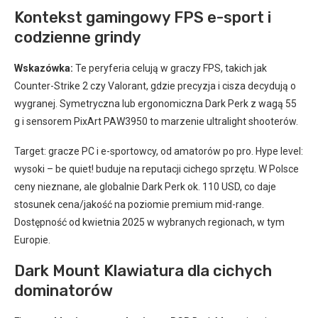
Kontekst gamingowy FPS e-sport i
codzienne grindy
Wskazówka:
Te peryferia celują w graczy FPS, takich jak
Counter-Strike 2 czy Valorant, gdzie precyzja i cisza decydują o
wygranej. Symetryczna lub ergonomiczna Dark Perk z wagą 55
g i sensorem PixArt PAW3950 to marzenie ultralight shooterów.
Target: gracze PC i e-sportowcy, od amatorów po pro. Hype level:
wysoki – be quiet! buduje na reputacji cichego sprzętu. W Polsce
ceny nieznane, ale globalnie Dark Perk ok. 110 USD, co daje
stosunek cena/jakość na poziomie premium mid-range.
Dostępność od kwietnia 2025 w wybranych regionach, w tym
Europie.
Dark Mount Klawiatura dla cichych
dominatorów