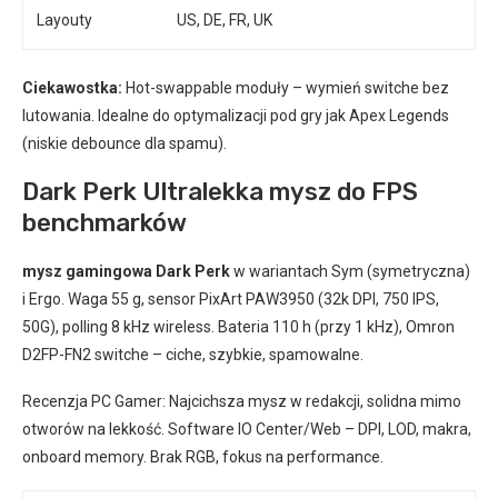
Layouty
US, DE, FR, UK
Ciekawostka:
Hot-swappable moduły – wymień switche bez
lutowania. Idealne do optymalizacji pod gry jak Apex Legends
(niskie debounce dla spamu).
Dark Perk Ultralekka mysz do FPS
benchmarków
mysz gamingowa Dark Perk
w wariantach Sym (symetryczna)
i Ergo. Waga 55 g, sensor PixArt PAW3950 (32k DPI, 750 IPS,
50G), polling 8 kHz wireless. Bateria 110 h (przy 1 kHz), Omron
D2FP-FN2 switche – ciche, szybkie, spamowalne.
Recenzja PC Gamer: Najcichsza mysz w redakcji, solidna mimo
otworów na lekkość. Software IO Center/Web – DPI, LOD, makra,
onboard memory. Brak RGB, fokus na performance.