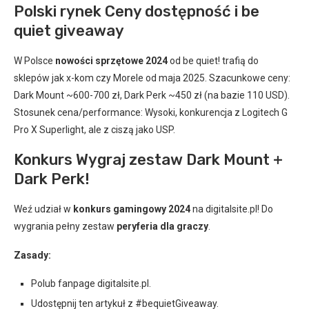
Polski rynek Ceny dostępność i be
quiet giveaway
W Polsce
nowości sprzętowe 2024
od be quiet! trafią do
sklepów jak x-kom czy Morele od maja 2025. Szacunkowe ceny:
Dark Mount ~600-700 zł, Dark Perk ~450 zł (na bazie 110 USD).
Stosunek cena/performance: Wysoki, konkurencja z Logitech G
Pro X Superlight, ale z ciszą jako USP.
Konkurs Wygraj zestaw Dark Mount +
Dark Perk!
Weź udział w
konkurs gamingowy 2024
na digitalsite.pl! Do
wygrania pełny zestaw
peryferia dla graczy
.
Zasady:
Polub fanpage digitalsite.pl.
Udostępnij ten artykuł z #bequietGiveaway.